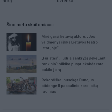
norą
užtenka
Šiuo metu skaitomiausi
Mirė garsi lietuvių aktorė: „Jos
vaidmenys išliks Lietuvos teatro
istorijoje“
„Fūristas“ į judrią sankryžą įlėkė „ant
rankinio“: vilkiko puspriekabės ratai
pakilo į orą
Rekordiškai nusekęs Dunojus
atidengė II pasaulinio karo laikų
radinius