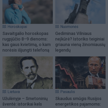
Horoskopai
Nuomonės
Savaitgalio horoskopas
Gediminas Vilniaus
rugpjūčio 8–9 dienoms:
neįkūrė? Istoriko teiginiai
kas gaus kvietimą, o kam
griauna vieną žinomiausių
norėsis išjungti telefoną
legendų
Lietuva
Pasaulis
Užulėnyje – Smetoninių
Skaudus smūgis Rusijos
šventė: istorikai kels
energetikos pajamoms: