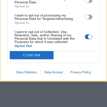
neatmeta idėjos
nuverstų medžių į
Personal Data.
Opted In
kandidatuoti į
iškvietimus vyko beveik
prezidentus
(17)
50 kartų
I want to opt-out of processing my
Personal Data for Targeted Advertising.
Opted In
I want to opt-out of Collection, Use,
Retention, Sale, and/or Sharing of my
Personal Data that Is Unrelated with the
Purposes for which it was collected.
Opted Out
Lietuva
Aktualijos
CONFIRM
Ugniagesiai: dėl audros
Pedagogų deficitas:
nuverstų medžių į
mokyklos ieško
iškvietimus vykome 49
išsigelbėjimo
(6)
Data Deletion
Data Access
Privacy Policy
kartus