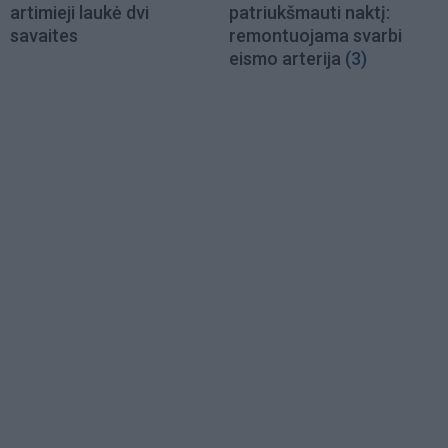
artimieji laukė dvi
patriukšmauti naktį:
savaites
remontuojama svarbi
eismo arterija
(3)
Load
More