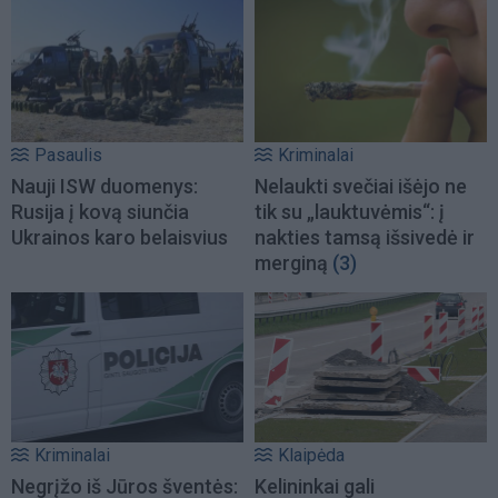
Pasaulis
Kriminalai
Nauji ISW duomenys:
Nelaukti svečiai išėjo ne
Rusija į kovą siunčia
tik su „lauktuvėmis“: į
Ukrainos karo belaisvius
nakties tamsą išsivedė ir
merginą
(3)
Kriminalai
Klaipėda
Negrįžo iš Jūros šventės:
Kelininkai gali