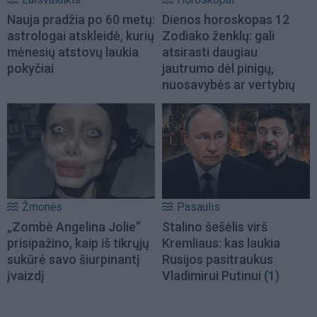
Nauja pradžia po 60 metų:
Dienos horoskopas 12
astrologai atskleidė, kurių
Zodiako ženklų: gali
mėnesių atstovų laukia
atsirasti daugiau
pokyčiai
jautrumo dėl pinigų,
nuosavybės ar vertybių
Žmonės
Pasaulis
„Zombė Angelina Jolie“
Stalino šešėlis virš
prisipažino, kaip iš tikrųjų
Kremliaus: kas laukia
sukūrė savo šiurpinantį
Rusijos pasitraukus
įvaizdį
Vladimirui Putinui
(1)