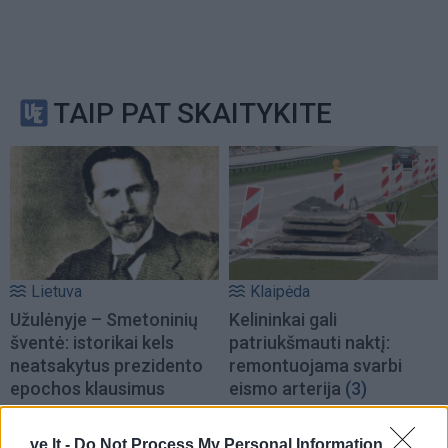
TAIP PAT SKAITYKITE
Lietuva
Klaipėda
Užulėnyje – Smetoninių
Kelininkai gali
šventė: istorikai kels
patriukšmauti naktį:
neatsakytus prezidento
remontuojama svarbi
epochos klausimus
eismo arterija
(3)
ve.lt -
Do Not Process My Personal Information