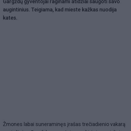
Gargždų gyventojai raginami atidžiai saugoti savo
augintinius. Teigiama, kad mieste kažkas nuodija
kates.
Žmones labai suneraminęs įrašas trečiadienio vakarą