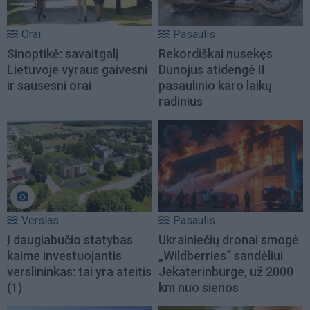
Orai
Pasaulis
Sinoptikė: savaitgalį
Rekordiškai nusekęs
Lietuvoje vyraus gaivesni
Dunojus atidengė II
ir sausesni orai
pasaulinio karo laikų
radinius
Verslas
Pasaulis
Į daugiabučio statybas
Ukrainiečių dronai smogė
kaime investuojantis
„Wildberries“ sandėliui
verslininkas: tai yra ateitis
Jekaterinburge, už 2000
(1)
km nuo sienos