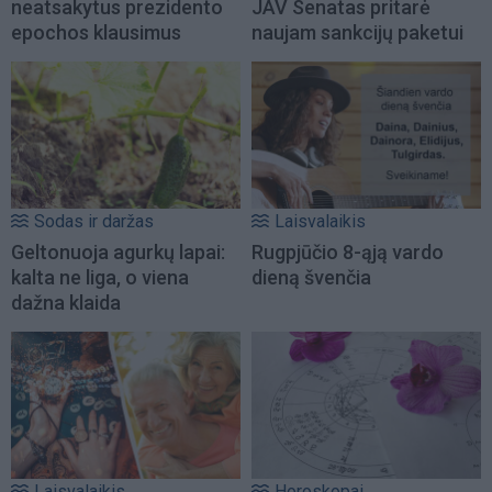
neatsakytus prezidento
JAV Senatas pritarė
epochos klausimus
naujam sankcijų paketui
Sodas ir daržas
Laisvalaikis
Geltonuoja agurkų lapai:
Rugpjūčio 8-ąją vardo
kalta ne liga, o viena
dieną švenčia
dažna klaida
Laisvalaikis
Horoskopai