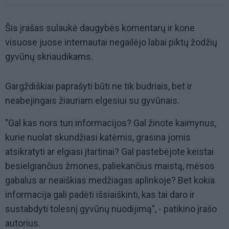
Šis įrašas sulaukė daugybės komentarų ir kone
visuose juose internautai negailėjo labai piktų žodžių
gyvūnų skriaudikams.
Gargždiškiai paprašyti būti ne tik budriais, bet ir
neabejingais žiauriam elgesiui su gyvūnais.
"Gal kas nors turi informacijos? Gal žinote kaimynus,
kurie nuolat skundžiasi katėmis, grasina jomis
atsikratyti ar elgiasi įtartinai? Gal pastebėjote keistai
besielgiančius žmones, paliekančius maistą, mėsos
gabalus ar neaiškias medžiagas aplinkoje? Bet kokia
informacija gali padėti išsiaiškinti, kas tai daro ir
sustabdyti tolesnį gyvūnų nuodijimą", - patikino įrašo
autorius.