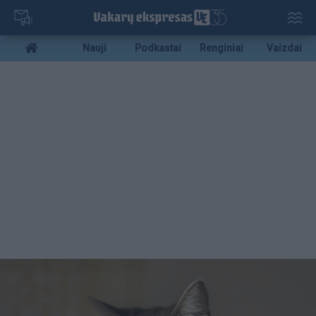
Pereiti
į
pagrindinį
Mobile
Nauji
Podkastai
Renginiai
Vaizdai
turinį
menu
bottom