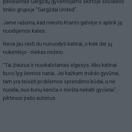
paviešintas Gargždų gyventojams skirtoje socialinio
tinklo grupėje "Gargždai United" .
Jame rašoma, kad miesto Kranto gatvėje ir aplink ją
nuodijamos katės.
Neva jau rasti du nunuodyti katinai, o kiek dar jų
nukentėjo - niekas nežino.
"Tai žiaurus ir nusikalstamas elgesys. Abu katinai
buvo lyg šeimos nariai. Jei kažkam trukdo gyvūnai,
tam yra teisėti problemos sprendimo būdai, o ne
nuodai, nuo kurių kenčia ir miršta nekalti gyvūnai", -
piktinosi įrašo autorius.