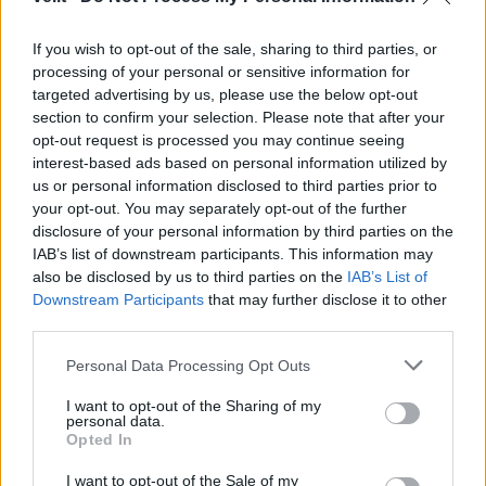
If you wish to opt-out of the sale, sharing to third parties, or
processing of your personal or sensitive information for
targeted advertising by us, please use the below opt-out
section to confirm your selection. Please note that after your
Klaipėdos pulsas
Klaipėdos pulsas
opt-out request is processed you may continue seeing
Klaipėdoje - prancūzų
Nusitrynęs ženklinimas
interest-based ads based on personal information utilized by
laivas, kuriame galima
klaidina vairuotojus:
us or personal information disclosed to third parties prior to
išgirsti banginių ir delfinų
atnaujins tik baigus
your opt-out. You may separately opt-out of the further
skleidžiamus garsus
(1)
prospekto rekonstrukciją
disclosure of your personal information by third parties on the
(4)
IAB’s list of downstream participants. This information may
also be disclosed by us to third parties on the
IAB’s List of
Downstream Participants
that may further disclose it to other
third parties.
Personal Data Processing Opt Outs
I want to opt-out of the Sharing of my
personal data.
Lietuva
Lietuva
Opted In
Čmilytė-Nielsen
Ugniagesiai dėl audros
I want to opt-out of the Sale of my