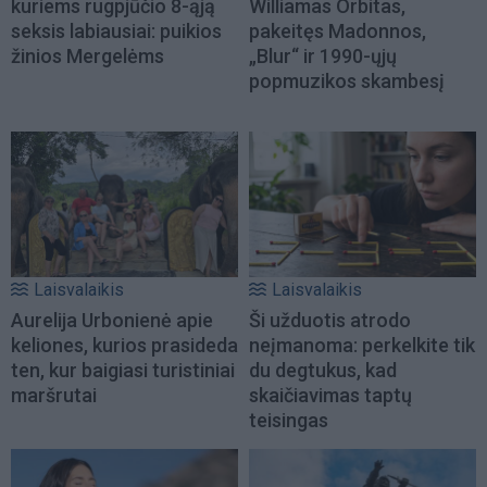
kuriems rugpjūčio 8-ąją
Williamas Orbitas,
seksis labiausiai: puikios
pakeitęs Madonnos,
žinios Mergelėms
„Blur“ ir 1990-ųjų
popmuzikos skambesį
Laisvalaikis
Laisvalaikis
Aurelija Urbonienė apie
Ši užduotis atrodo
keliones, kurios prasideda
neįmanoma: perkelkite tik
ten, kur baigiasi turistiniai
du degtukus, kad
maršrutai
skaičiavimas taptų
teisingas