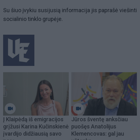
Su šiuo įvykiu susijusią informacija jis paprašė viešinti
socialinio tinklo grupėje.
Į Klaipėdą iš emigracijos
Jūros šventę anksčiau
grįžusi Karina Kučinskienė
puošęs Anatolijus
įvardijo didžiausią savo
Klemencovas: gal jau