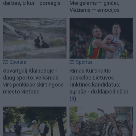
darbas, o kur - pomėgis
Mergelėms — ginčai,
Vėžiams — emocijos
Sportas
Sportas
Savaitgalį Klaipėdoje -
Rimas Kurtinaitis
daug sporto: veiksmas
paskelbė Lietuvos
virs penkiose skirtingose
rinktinės kandidatus:
miesto vietose
sąraše - du klaipėdiečiai
(3)