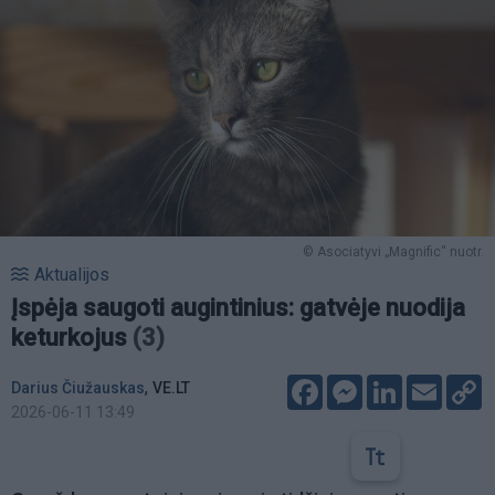
© Asociatyvi „Magnific“ nuotr.
Aktualijos
Įspėja saugoti augintinius: gatvėje nuodija
keturkojus
(3)
Facebook
Messenger
LinkedIn
Email
C
,
Darius Čiužauskas
VE.LT
L
2026-06-11 13:49