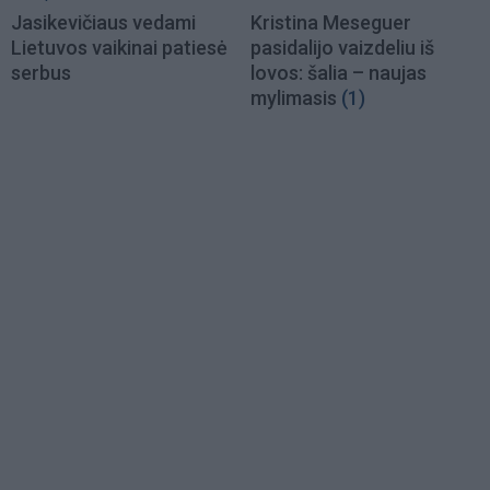
Jasikevičiaus vedami
Kristina Meseguer
Lietuvos vaikinai patiesė
pasidalijo vaizdeliu iš
serbus
lovos: šalia – naujas
mylimasis
(1)
Load
More