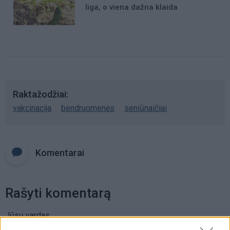
liga, o viena dažna klaida
Raktažodžiai
vakcinacija
bendruomenės
seniūnaičiai
Komentarai
Rašyti komentarą
Jūsų vardas