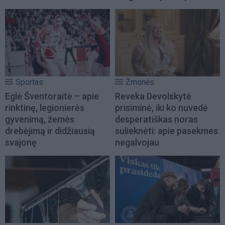
Sportas
Žmonės
Eglė Šventoraitė – apie
Reveka Devolskytė
rinktinę, legionierės
prisiminė, iki ko nuvedė
gyvenimą, žemės
desperatiškas noras
drebėjimą ir didžiausią
sulieknėti: apie pasekmes
svajonę
negalvojau