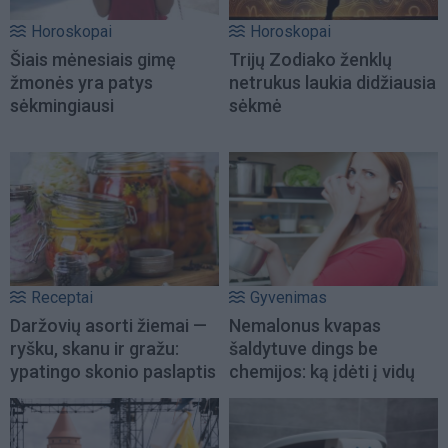
Horoskopai
Horoskopai
Šiais mėnesiais gimę
Trijų Zodiako ženklų
žmonės yra patys
netrukus laukia didžiausia
sėkmingiausi
sėkmė
Receptai
Gyvenimas
Daržovių asorti žiemai —
Nemalonus kvapas
ryšku, skanu ir gražu:
šaldytuve dings be
ypatingo skonio paslaptis
chemijos: ką įdėti į vidų