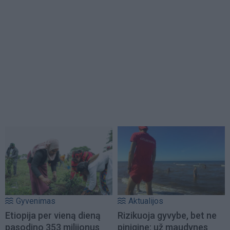
Gyvenimas
Aktualijos
Etiopija per vieną dieną
Rizikuoja gyvybe, bet ne
pasodino 353 milijonus
pinigine: už maudynes