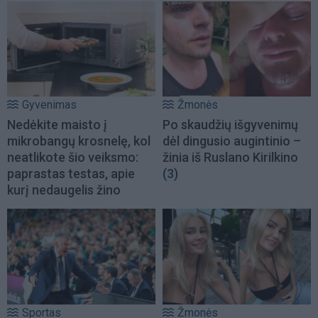
Gyvenimas
Žmonės
Nedėkite maisto į
Po skaudžių išgyvenimų
mikrobangų krosnelę, kol
dėl dingusio augintinio –
neatlikote šio veiksmo:
žinia iš Ruslano Kirilkino
paprastas testas, apie
(3)
kurį nedaugelis žino
Sportas
Žmonės