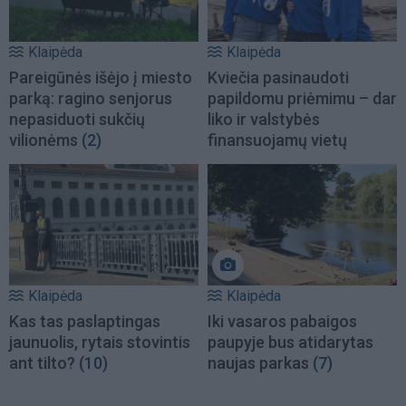
Klaipėda
Klaipėda
Pareigūnės išėjo į miesto
Kviečia pasinaudoti
parką: ragino senjorus
papildomu priėmimu – dar
nepasiduoti sukčių
liko ir valstybės
vilionėms
(2)
finansuojamų vietų
Klaipėda
Klaipėda
Kas tas paslaptingas
Iki vasaros pabaigos
jaunuolis, rytais stovintis
paupyje bus atidarytas
ant tilto?
(10)
naujas parkas
(7)