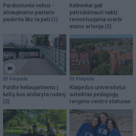
Parduotuvės nebus -
Kelininkai gali
atnaujinamo pastato
patriukšmauti naktį:
paskirtis liks ta pati
(1)
remontuojama svarbi
eismo arterija
(3)
Klaipėda
Klaipėda
Patiltė keliaujantiems į
Klaipėdos universitetui
keltą bus atidaryta rudenį
suteiktas pedagogų
(2)
rengimo centro statusas