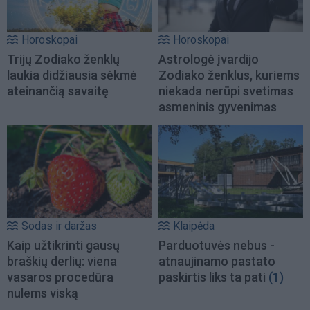
Horoskopai
Horoskopai
Trijų Zodiako ženklų
Astrologė įvardijo
laukia didžiausia sėkmė
Zodiako ženklus, kuriems
ateinančią savaitę
niekada nerūpi svetimas
asmeninis gyvenimas
Sodas ir daržas
Klaipėda
Kaip užtikrinti gausų
Parduotuvės nebus -
braškių derlių: viena
atnaujinamo pastato
vasaros procedūra
paskirtis liks ta pati
(1)
nulems viską