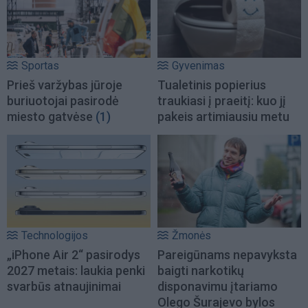
Sportas
Gyvenimas
Prieš varžybas jūroje
Tualetinis popierius
buriuotojai pasirodė
traukiasi į praeitį: kuo jį
miesto gatvėse
(1)
pakeis artimiausiu metu
Technologijos
Žmonės
„iPhone Air 2“ pasirodys
Pareigūnams nepavyksta
2027 metais: laukia penki
baigti narkotikų
svarbūs atnaujinimai
disponavimu įtariamo
Olego Šurajevo bylos