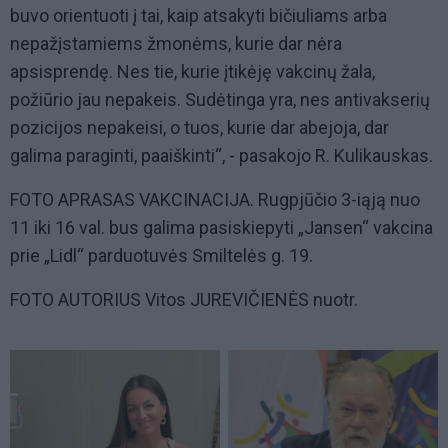
buvo orientuoti į tai, kaip atsakyti bičiuliams arba
nepažįstamiems žmonėms, kurie dar nėra
apsisprendę. Nes tie, kurie įtikėję vakcinų žala,
požiūrio jau nepakeis. Sudėtinga yra, nes antivakserių
pozicijos nepakeisi, o tuos, kurie dar abejoja, dar
galima paraginti, paaiškinti“, - pasakojo R. Kulikauskas.
FOTO APRASAS VAKCINACIJA. Rugpjūčio 3-iąją nuo
11 iki 16 val. bus galima pasiskiepyti „Jansen“ vakcina
prie „Lidl“ parduotuvės Smiltelės g. 19.
FOTO AUTORIUS Vitos JUREVIČIENĖS nuotr.