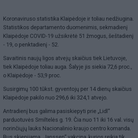
Koronaviruso statistika Klaipėdoje ir toliau nedžiugina.
Statistikos departamento duomenimis, sekmadienį
Klaipėdoje COVID-19 užsikrėtė 51 žmogus, šeštadienį
- 19, o penktadienį - 52.
Savaitinis naujų ligos atvejų skaičius tiek Lietuvoje,
tiek Klaipėdoje toliau auga. Šalyje jis siekia 72,6 proc.,
o Klaipėdoje - 53,9 proc.
Susirgimų 100 tūkst. gyventojų per 14 dienų skaičius
Klaipėdoje pakilo nuo 296,6 iki 324,1 atvejo.
Antradienį bus galima pasiskiepyti prie „Lidl“
parduotuvės Smiltelės g. 19. Čia nuo 11 iki 16 val. visų
norinčiųjų lauks Nacionalinio kraujo centro komanda.
Bus skiepijama „Janssen“ vakcina, kurios reikia tik