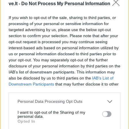
ve.lt -
Do Not Process My Personal Information
If you wish to opt-out of the sale, sharing to third parties, or
Komentaras
processing of your personal or sensitive information for
targeted advertising by us, please use the below opt-out
section to confirm your selection. Please note that after your
opt-out request is processed you may continue seeing
interest-based ads based on personal information utilized by
us or personal information disclosed to third parties prior to
your opt-out. You may separately opt-out of the further
disclosure of your personal information by third parties on the
IAB’s list of downstream participants. This information may
also be disclosed by us to third parties on the
IAB’s List of
This site is protected by
Sutinku su
taisyklėmis
Downstream Participants
that may further disclose it to other
reCAPTCHA and the Google
third parties.
Privacy Policy
and
Terms of
Service
apply.
Personal Data Processing Opt Outs
I want to opt-out of the Sharing of my
personal data.
Opted In