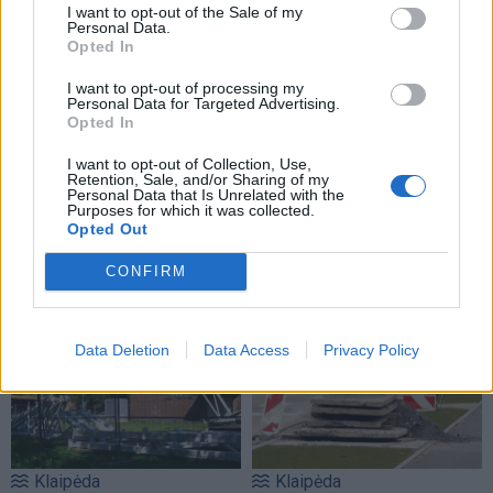
I want to opt-out of the Sale of my
Personal Data.
Opted In
I want to opt-out of processing my
Personal Data for Targeted Advertising.
Opted In
I want to opt-out of Collection, Use,
Retention, Sale, and/or Sharing of my
Personal Data that Is Unrelated with the
Purposes for which it was collected.
Opted Out
CONFIRM
TAIP PAT SKAITYKITE
Data Deletion
Data Access
Privacy Policy
Klaipėda
Klaipėda