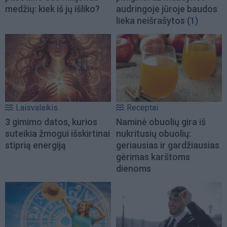
medžių: kiek iš jų išliko?
audringoje jūroje baudos
lieka neišrašytos
(1)
Laisvalaikis
Receptai
3 gimimo datos, kurios
Naminė obuolių gira iš
suteikia žmogui išskirtinai
nukritusių obuolių:
stiprią energiją
geriausias ir gardžiausias
gėrimas karštoms
dienoms