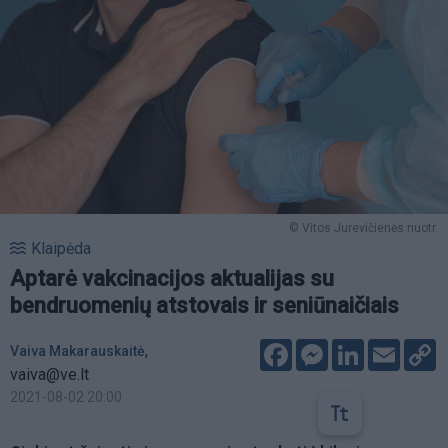
© Vitos Jurevičienės nuotr.
Klaipėda
Aptarė vakcinacijos aktualijas su
bendruomenių atstovais ir seniūnaičiais
Facebook
Messenger
LinkedIn
Email
C
,
Vaiva Makarauskaitė
L
vaiva@ve.lt
2021-08-02 20:00