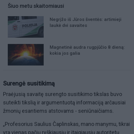
Šiuo metu skaitomiausi
Negrįžo iš Jūros šventės: artimieji
laukė dvi savaites
Magnetinė audra rugpjūčio 8 dieną:
kokia jos galia
Surengė susitikimą
Praėjusią savaitę surengto susitikimo tikslas buvo
suteikti tikslią ir argumentuotą informaciją arčausiai
žmonių esantiems atstovams - seniūnaičiams.
„Profesorius Saulius Čaplinskas, mano manymu, tikrai
yra vienas pačių ryškiausių ir įtaigiausių autoritetų