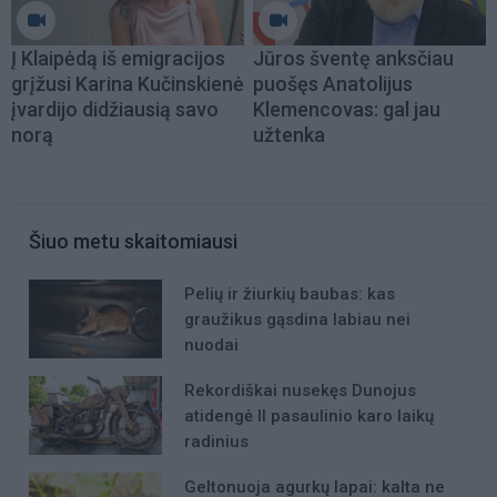
Į Klaipėdą iš emigracijos
Jūros šventę anksčiau
grįžusi Karina Kučinskienė
puošęs Anatolijus
įvardijo didžiausią savo
Klemencovas: gal jau
norą
užtenka
Šiuo metu skaitomiausi
Pelių ir žiurkių baubas: kas
graužikus gąsdina labiau nei
nuodai
Rekordiškai nusekęs Dunojus
atidengė II pasaulinio karo laikų
radinius
Geltonuoja agurkų lapai: kalta ne