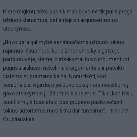
Mero teigimu, toks susitikimas buvo ne tik puiki proga
užduoti klausimus, bet ir išgirsti argumentuotus
atsakymus.
„Buvo gera galimybė seniūnaičiams užduoti tokius
rūpimus klausimus, kurie žmonėms kyla gatvėje,
parduotuvėje, kieme, o atsakymai buvo argumentuoti,
pagrįsti aiškiais moksliniais argumentais ir pateikti
visiems suprantama kalba. Noriu tikėti, kad
seniūnaičiai išgirdo, o jei buvo kokių nors neaiškumų,
gavo atsakymus į užduotus klausimus. Tikiu, kad tokių
susitikimų kitose atskirose grupėse pasikviečiant
tokius autoritetus mes tikrai dar turėsime“, - tikino V.
Grubliauskas.