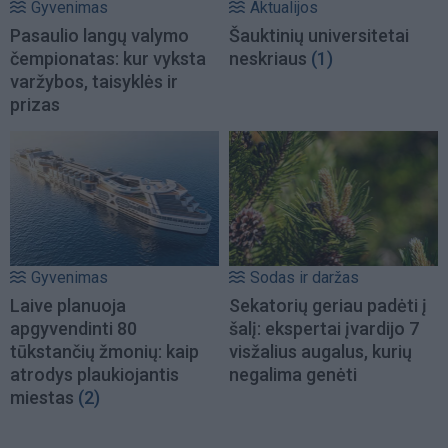
Gyvenimas
Aktualijos
Pasaulio langų valymo
Šauktinių universitetai
čempionatas: kur vyksta
neskriaus
(1)
varžybos, taisyklės ir
prizas
Gyvenimas
Sodas ir daržas
Laive planuoja
Sekatorių geriau padėti į
apgyvendinti 80
šalį: ekspertai įvardijo 7
tūkstančių žmonių: kaip
visžalius augalus, kurių
atrodys plaukiojantis
negalima genėti
miestas
(2)