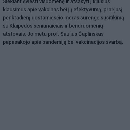
Siekiant šviesti visuomenę ir atsakyti į kilusius
klausimus apie vakcinas bei jų efektyvumą, praėjusį
penktadienį uostamiesčio meras surengė susitikimą
su Klaipėdos seniūnaičiais ir bendruomenių
atstovais. Jo metu prof. Saulius Čaplinskas
papasakojo apie pandemiją bei vakcinacijos svarbą.