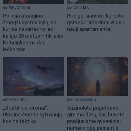
Gyvenimas
Verslas
Policija atnaujino
Prie garsiausios kurorto
žmogžudystės bylą, dėl
gatvės ir istorinės vilos -
kurios nekaltas vyras
nauji apartamentai
kalėjo 38 metus – tikrasis
kaltininkas vis dar
ieškomas
Pasaulis
Laisvalaikis
„Sterbliniai dronai“:
Sužinokite pagal savo
Ukraina ėmė taikyti naują
gimimo datą, kas buvote
kovinę taktiką
praėjusiame gyvenime:
numerologų paslaptis