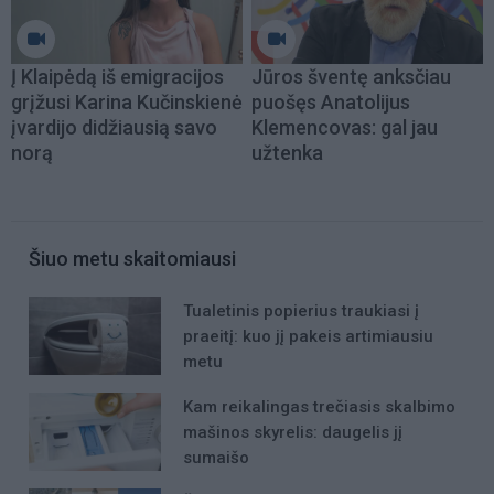
Į Klaipėdą iš emigracijos
Jūros šventę anksčiau
grįžusi Karina Kučinskienė
puošęs Anatolijus
įvardijo didžiausią savo
Klemencovas: gal jau
norą
užtenka
Šiuo metu skaitomiausi
Tualetinis popierius traukiasi į
praeitį: kuo jį pakeis artimiausiu
metu
Kam reikalingas trečiasis skalbimo
mašinos skyrelis: daugelis jį
sumaišo