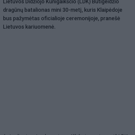
Lietuvos Didžiojo Kunigaikščio (LDK) Butigeidžio
dragūnų batalionas mini 30-metį, kuris Klaipėdoje
bus pažymėtas oficialioje ceremonijoje, pranešė
Lietuvos kariuomenė.