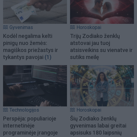
Gyvenimas
Horoskopai
Kodėl negalima kelti
Trijų Zodiako ženklų
pinigų nuo žemės:
atstovai jau tuoj
magiškos priežastys ir
atsisveikins su vienatve ir
tykantys pavojai
(1)
sutiks meilę
Technologijos
Horoskopai
Perspėja: populiarioje
Šių Zodiako ženklų
internetinėje
gyvenimas labai greitai
programinėje įrangoje
apsisuks 180 laipsnių