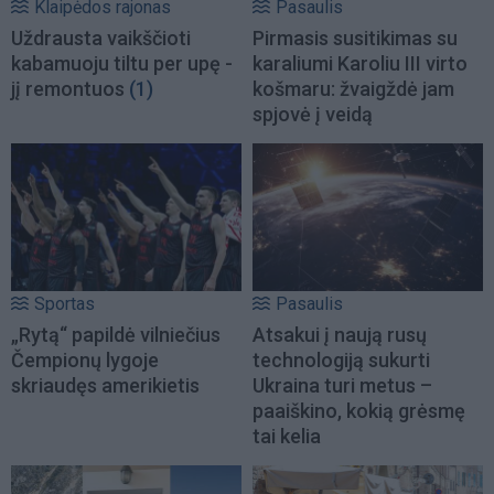
Klaipėdos rajonas
Pasaulis
Uždrausta vaikščioti
Pirmasis susitikimas su
kabamuoju tiltu per upę -
karaliumi Karoliu III virto
jį remontuos
(1)
košmaru: žvaigždė jam
spjovė į veidą
Sportas
Pasaulis
„Rytą“ papildė vilniečius
Atsakui į naują rusų
Čempionų lygoje
technologiją sukurti
skriaudęs amerikietis
Ukraina turi metus –
paaiškino, kokią grėsmę
tai kelia