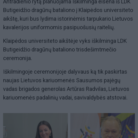
Antradienio rytą planuojama Iškilminga eisena iš LDK
Butigeidžio dragūnų bataliono į Klaipėdos universiteto
aikštę, kuri bus lydima istorinėmis tarpukario Lietuvos
kavalerijos uniformomis pasipuošusių raitelių.
Klaipėdos universiteto aikštėje vyks iškilminga LDK
Butigeidžio dragūnų bataliono trisdešimtmečio
ceremonija.
Iškilmingoje ceremonijoje dalyvaus ką tik paskirtas
naujas Lietuvos kariuomenės Sausumos pajėgų
vadas brigados generolas Artūras Radvilas, Lietuvos
kariuomenės padalinių vadai, savivaldybės atstovai.