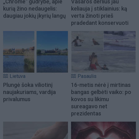
„Chrome“ gudrybė, apie
Vasaros derlius jau
kurią žino nedaugelis:
keliauja į stiklainius: ką
daugiau jokių įkyrių langų
verta žinoti prieš
pradedant konservuoti
Lietuva
Pasaulis
Plungė šoka viliotinį
16-metis nėrė į mirtinas
naujakuriams, vardija
bangas gelbėti vaiko: po
privalumus
kovos su likimu
sureagavo net
prezidentas