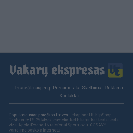
Load
More
Footer
Pranešk naujieną
Prenumerata
Skelbimai
Reklama
menu
Kontaktai
Populiariausios paieškos frazės:
ekoplanet.lt
KlipShop
Topbeauty
FS 25 Mods
camelia
Ket bilietai
ket testai
esta
viza
Apple iPhone 16 telefonai
Sportuok.lt
GOSAVY
vartojimo paskola internetu