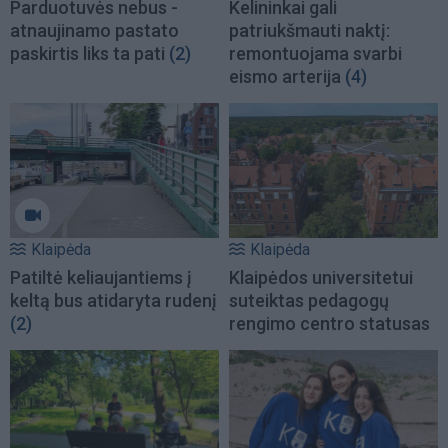
Parduotuvės nebus -
Kelininkai gali
atnaujinamo pastato
patriukšmauti naktį:
paskirtis liks ta pati
(2)
remontuojama svarbi
eismo arterija
(4)
Klaipėda
Klaipėda
Patiltė keliaujantiems į
Klaipėdos universitetui
keltą bus atidaryta rudenį
suteiktas pedagogų
(2)
rengimo centro statusas