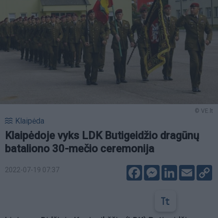
© VE.lt
Klaipėda
Klaipėdoje vyks LDK Butigeidžio dragūnų
bataliono 30-mečio ceremonija
Facebook
Messenger
LinkedIn
Email
C
2022-07-19 07:37
L