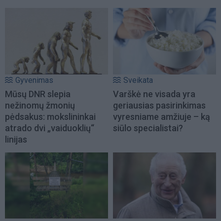
Gyvenimas
Sveikata
Mūsų DNR slepia
Varškė ne visada yra
nežinomų žmonių
geriausias pasirinkimas
pėdsakus: mokslininkai
vyresniame amžiuje – ką
atrado dvi „vaiduoklių“
siūlo specialistai?
linijas