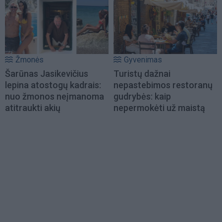
Žmonės
Gyvenimas
Šarūnas Jasikevičius
Turistų dažnai
lepina atostogų kadrais:
nepastebimos restoranų
nuo žmonos neįmanoma
gudrybės: kaip
atitraukti akių
nepermokėti už maistą