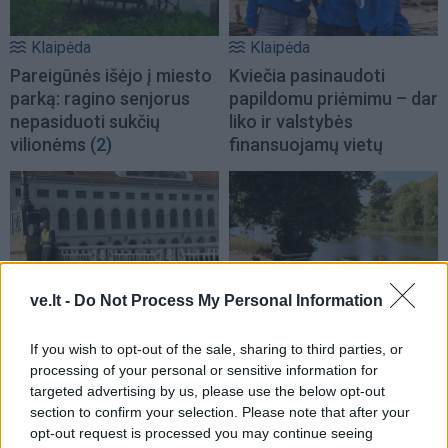
Klaipėda
Klaipėda
Pareigūnės išėjo į miesto
Kviečia pasinaudoti
parką: ragino senjorus
papildomu priėmimu – dar
nepasiduoti sukčių
liko ir valstybės
vilionėms
(2)
finansuojamų vietų
ve.lt -
Do Not Process My Personal Information
Klaipėda
Klaipėda
Kas tas paslaptingas
Iki vasaros pabaigos
If you wish to opt-out of the sale, sharing to third parties, or
jaunuolis, rytais stovintis
paupyje bus atidarytas
processing of your personal or sensitive information for
ant tilto?
(10)
naujas parkas
(7)
targeted advertising by us, please use the below opt-out
section to confirm your selection. Please note that after your
opt-out request is processed you may continue seeing