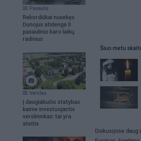
Pasaulis
Rekordiškai nusekęs
Dunojus atidengė II
pasaulinio karo laikų
radinius
Šiuo metu skait
Verslas
Į daugiabučio statybas
kaime investuojantis
verslininkas: tai yra
ateitis
Diskusijose daug d
Europos švietimo e