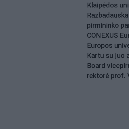
Klaipėdos univ
Razbadauska
pirmininko pa
CONEXUS Euro
Europos unive
Kartu su juo
Board vicepir
rektorė prof.