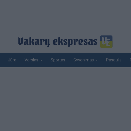
Jūra
Sportas
Pasaulis
Verslas
Gyvenimas