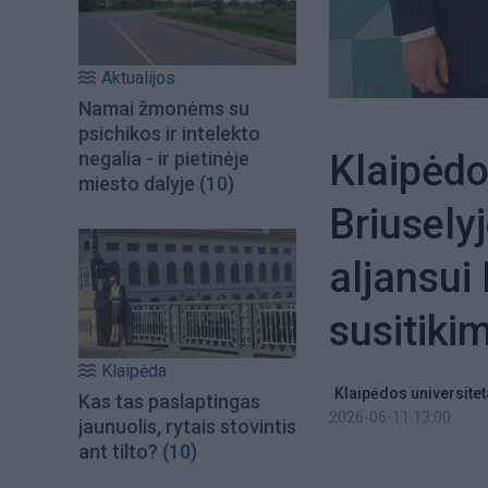
Aktualijos
Namai žmonėms su
psichikos ir intelekto
Klaipėdo
negalia - ir pietinėje
miesto dalyje
(10)
Briusel
aljansui
susitiki
Klaipėda
Klaipėdos universite
Kas tas paslaptingas
2026-06-11 13:00
jaunuolis, rytais stovintis
ant tilto?
(10)