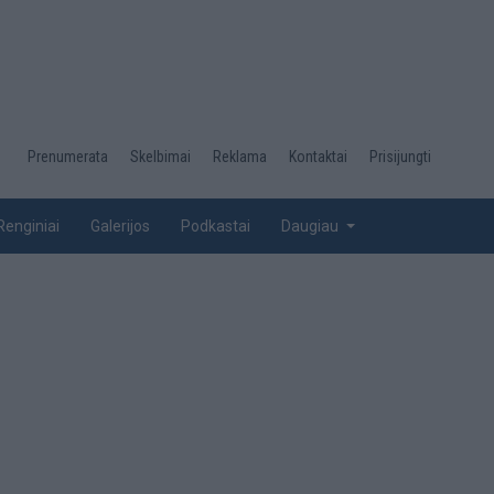
Desktop
Prenumerata
Skelbimai
Reklama
Kontaktai
Prisijungti
menu
top
Renginiai
Galerijos
Podkastai
Daugiau