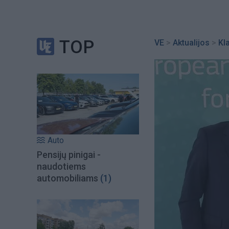
TOP
VE
>
Aktualijos
>
Kl
Auto
Pensijų pinigai -
naudotiems
automobiliams
(1)