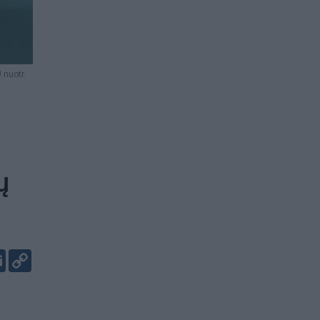
 nuotr.
ų
er
kedIn
Email
Copy
Link