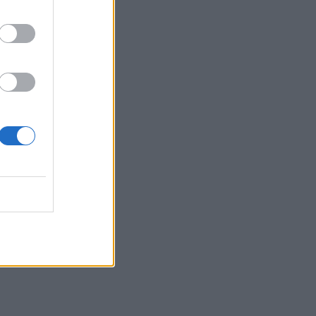
usijose
dentų,
nsams.
sių ir
nzatu.
mento,