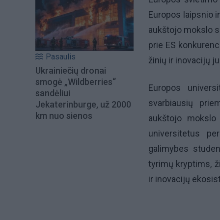
Europos laipsnio i
aukštojo mokslo sis
prie ES konkurenc
Pasaulis
žinių ir inovacijų 
Ukrainiečių dronai
smogė „Wildberries“
Europos universi
sandėliui
svarbiausių priem
Jekaterinburge, už 2000
km nuo sienos
aukštojo mokslo i
universitetus per
galimybes student
tyrimų kryptims, ž
ir inovacijų ekosi