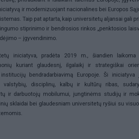
niciatyvą ir modernizuojant nacionalines bei Europos Są
temas. Taip pat aptarta, kaip universitetų aljansai gali pr
ingumo stiprinimo ir bendrosios rinkos „penktosios lais
judėjimo – įgyvendinimo.
tetų iniciatyva, pradėta 2019 m., šiandien laikoma
onių kuriant glaudesnį, ilgalaikį ir strategiškai orie
nstitucijų bendradarbiavimą Europoje. Ši iniciatyva 
 valstybių, disciplinų, kalbų ir kultūrų ribas, suda
ų ir darbuotojų mobilumui, jungtinėms studijų ir mok
inių sklaidai bei glaudesniam universitetų ryšiui su vis
stemomis.