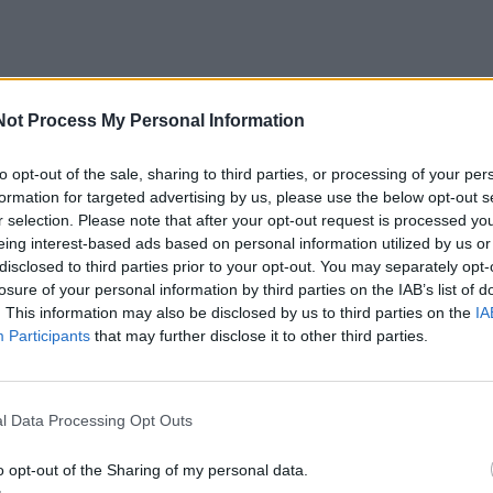
Not Process My Personal Information
to opt-out of the sale, sharing to third parties, or processing of your per
formation for targeted advertising by us, please use the below opt-out s
r selection. Please note that after your opt-out request is processed y
os organizuotas uždaras aukšto lygio susitikimas 
eing interest-based ads based on personal information utilized by us or
tetų aljansų institucinius lyderius aptarti tolesnė
disclosed to third parties prior to your opt-out. You may separately opt-
losure of your personal information by third parties on the IAB’s list of
pties, jos vaidmens stiprinant Europos aukštojo m
. This information may also be disclosed by us to third parties on the
IA
novacijų ekosistemas ir Europos konkurencingumą.
Participants
that may further disclose it to other third parties.
sitetui šis dalyvavimas yra svarbus ne tik kaip EU-C
l Data Processing Opt Outs
 bet ir kaip institucijai, kurios rektorius šiuo metu eina
nso valdymo pareigų. Tai sustiprina KU matomumą E
o opt-out of the Sharing of my personal data.