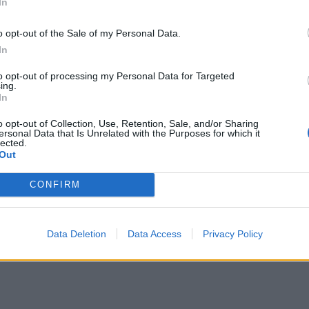
itikoje ir leidžia universitetui tiesiogiai dalyvauti disk
In
itetų aljansų ateities.
o opt-out of the Sale of my Personal Data.
In
iame susitikime dalyvavo apie 150 rektorių ir prezi
to opt-out of processing my Personal Data for Targeted
pos universitetų aljansams ir „Seal of Excellence“ alja
ing.
In
ropos Komisijos vykdomoji vicepirmininkė socialinių tei
o opt-out of Collection, Use, Retention, Sale, and/or Sharing
kų darbo vietų ir pasirengimo klausimams Roxana Mî
ersonal Data that Is Unrelated with the Purposes for which it
lected.
moje taip pat dalyvavo Europos Komisijos, Europos Parla
Out
ucijų ir Europos universitetų aljansų atstovai.
CONFIRM
Data Deletion
Data Access
Privacy Policy