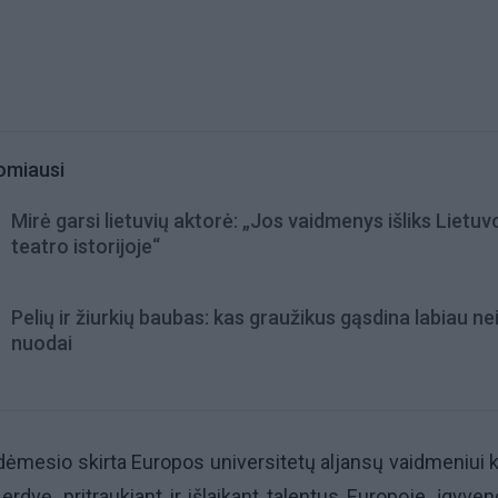
omiausi
Mirė garsi lietuvių aktorė: „Jos vaidmenys išliks Lietuv
teatro istorijoje“
Pelių ir žiurkių baubas: kas graužikus gąsdina labiau ne
nuodai
ėmesio skirta Europos universitetų aljansų vaidmeniui k
rdvę, pritraukiant ir išlaikant talentus Europoje, įgyven