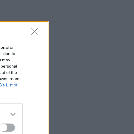
sonal or
ection to
ou may
subūrė
 personal
s šios
out of the
 downstream
okslo
B’s List of
ONEXUS
 vienas
uropos