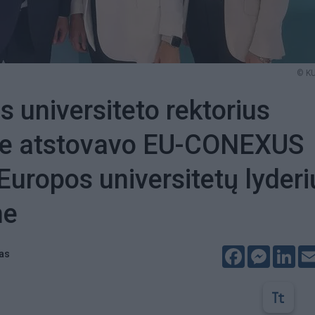
© KU
s universiteto rektorius
yje atstovavo EU-CONEXUS
 Europos universitetų lyderi
me
Facebook
Messeng
Lin
tas