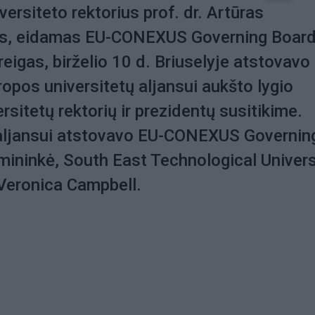
ersiteto rektorius prof. dr. Artūras
s, eidamas EU-CONEXUS Governing Boar
reigas, birželio 10 d. Briuselyje atstovavo
pos universitetų aljansui aukšto lygio
rsitetų rektorių ir prezidentų susitikime.
 aljansui atstovavo EU-CONEXUS Governin
mininkė, South East Technological Univers
 Veronica Campbell.