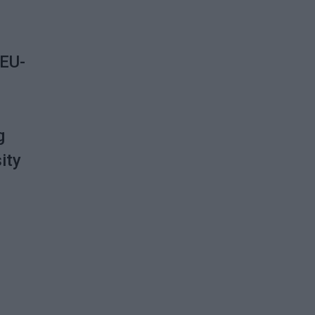
d
 EU-
g
ity