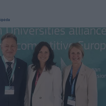
aipėda