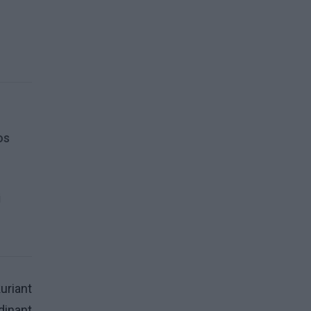
os
i
uriant
dinant