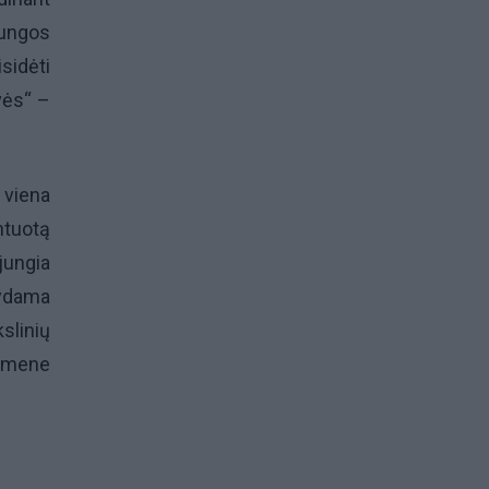
jungos
isidėti
vės“ –
 viena
ntuotą
jungia
rydama
slinių
uomene