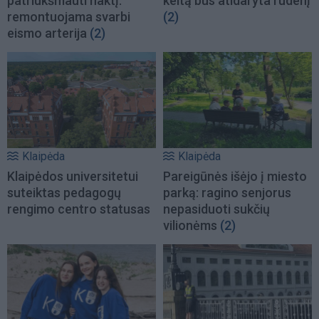
patriukšmauti naktį:
keltą bus atidaryta rudenį
remontuojama svarbi
(2)
eismo arterija
(2)
Klaipėda
Klaipėda
Klaipėdos universitetui
Pareigūnės išėjo į miesto
suteiktas pedagogų
parką: ragino senjorus
rengimo centro statusas
nepasiduoti sukčių
vilionėms
(2)