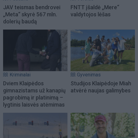
JAV teismas bendrovei
FNTT įšaldė „Mere“
„Meta“ skyrė 567 mln.
valdytojos lėšas
dolerių baudą
Kriminalai
Gyvenimas
Dviem Klaipėdos
Studijos Klaipėdoje Miah
gimnazistams už kanapių
atvėrė naujas galimybes
pagrobimą ir platinimą –
lygtinis laisvės atėmimas