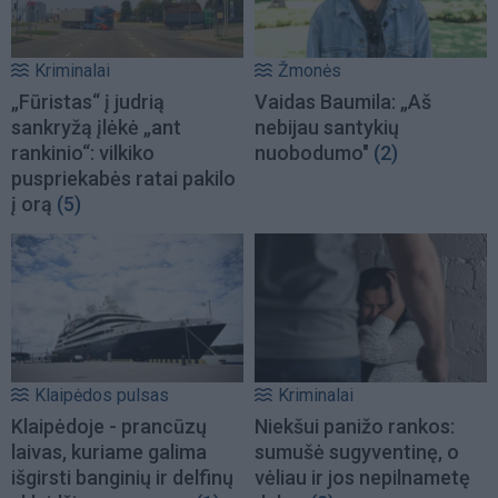
Kriminalai
Žmonės
„Fūristas“ į judrią
Vaidas Baumila: „Aš
sankryžą įlėkė „ant
nebijau santykių
rankinio“: vilkiko
nuobodumo"
(2)
puspriekabės ratai pakilo
į orą
(5)
Klaipėdos pulsas
Kriminalai
Klaipėdoje - prancūzų
Niekšui panižo rankos:
laivas, kuriame galima
sumušė sugyventinę, o
išgirsti banginių ir delfinų
vėliau ir jos nepilnametę