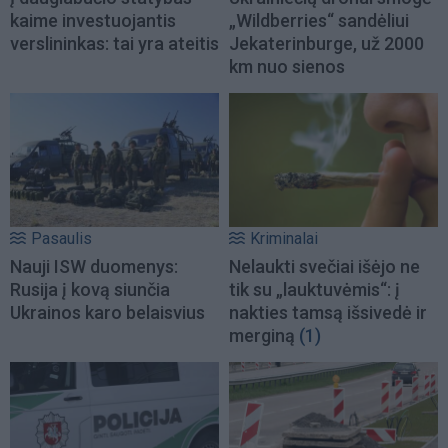
kaime investuojantis
„Wildberries“ sandėliui
verslininkas: tai yra ateitis
Jekaterinburge, už 2000
km nuo sienos
Pasaulis
Kriminalai
Nauji ISW duomenys:
Nelaukti svečiai išėjo ne
Rusija į kovą siunčia
tik su „lauktuvėmis“: į
Ukrainos karo belaisvius
nakties tamsą išsivedė ir
merginą
(1)