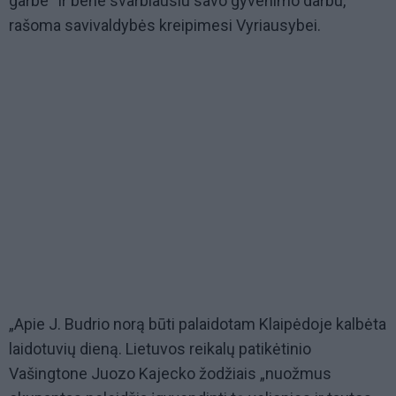
garbe“ ir bene svarbiausiu savo gyvenimo darbu,
rašoma savivaldybės kreipimesi Vyriausybei.
„Apie J. Budrio norą būti palaidotam Klaipėdoje kalbėta
laidotuvių dieną. Lietuvos reikalų patikėtinio
Vašingtone Juozo Kajecko žodžiais „nuožmus