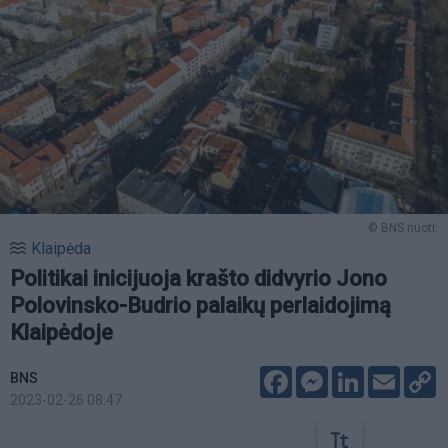
© BNS nuotr.
Klaipėda
Politikai inicijuoja krašto didvyrio Jono
Polovinsko-Budrio palaikų perlaidojimą
Klaipėdoje
Facebook
Messenger
LinkedIn
Email
C
BNS
L
2023-02-26 08:47