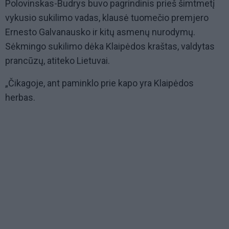
Polovinskas-Budrys buvo pagrindinis prieš šimtmetį
vykusio sukilimo vadas, klausė tuomečio premjero
Ernesto Galvanausko ir kitų asmenų nurodymų.
Sėkmingo sukilimo dėka Klaipėdos kraštas, valdytas
prancūzų, atiteko Lietuvai.
„Čikagoje, ant paminklo prie kapo yra Klaipėdos
herbas.