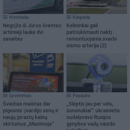
Kriminalai
Klaipėda
Negrįžo iš Jūros šventės:
Kelininkai gali
artimieji laukė dvi
patriukšmauti naktį:
savaites
remontuojama svarbi
eismo arterija
(2)
Gyvenimas
Pasaulis
Šviežias maistas dar
„Slėptis jau per vėlu,
pigesnis: įvardijo senų ir
šunsnukiai“: ukrainietis
naujų įprastų kainų
sudalyvavo Rusijos
skirtumus „Maximoje“
gynybos vadų vaizdo