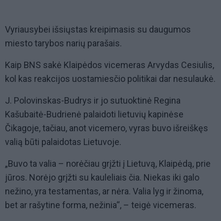
Vyriausybei išsiųstas kreipimasis su daugumos
miesto tarybos narių parašais.
Kaip BNS sakė Klaipėdos vicemeras Arvydas Cesiulis,
kol kas reakcijos uostamiesčio politikai dar nesulaukė.
J. Polovinskas-Budrys ir jo sutuoktinė Regina
Kašubaitė-Budrienė palaidoti lietuvių kapinėse
Čikagoje, tačiau, anot vicemero, vyras buvo išreiškęs
valią būti palaidotas Lietuvoje.
„Buvo ta valia – norėčiau grįžti į Lietuvą, Klaipėdą, prie
jūros. Norėjo grįžti su kauleliais čia. Niekas iki galo
nežino, yra testamentas, ar nėra. Valia lyg ir žinoma,
bet ar rašytine forma, nežinia“, – teigė vicemeras.