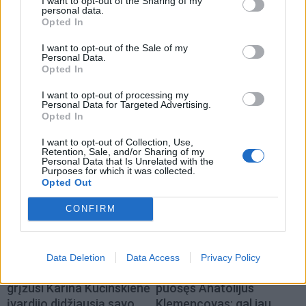
I want to opt-out of the Sharing of my
personal data.
Opted In
I want to opt-out of the Sale of my
Personal Data.
Opted In
I want to opt-out of processing my
Klaipėdos sukilėlių vadovybė. Budrys sėdi viduryje
Personal Data for Targeted Advertising.
Opted In
I want to opt-out of Collection, Use,
Retention, Sale, and/or Sharing of my
Personal Data that Is Unrelated with the
Purposes for which it was collected.
Opted Out
CONFIRM
Data Deletion
Data Access
Privacy Policy
Į Klaipėdą iš emigracijos
Jūros šventę anksčiau
grįžusi Karina Kučinskienė
puošęs Anatolijus
įvardijo didžiausią savo
Klemencovas: gal jau