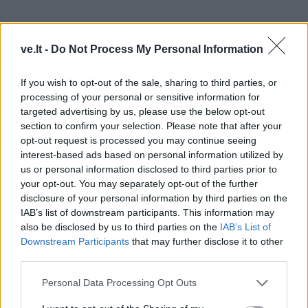
ve.lt -
Do Not Process My Personal Information
If you wish to opt-out of the sale, sharing to third parties, or
processing of your personal or sensitive information for
targeted advertising by us, please use the below opt-out
section to confirm your selection. Please note that after your
Tarp tokių Klaipėdos miesto bendruomenė mato ir
opt-out request is processed you may continue seeing
interest-based ads based on personal information utilized by
Jono Budrio ir jo žmonos urnų pergabenimą į Lietuvą
us or personal information disclosed to third parties prior to
ir perlaidojimą Klaipėdoje.
your opt-out. You may separately opt-out of the further
disclosure of your personal information by third parties on the
IAB’s list of downstream participants. This information may
also be disclosed by us to third parties on the
IAB’s List of
Downstream Participants
that may further disclose it to other
third parties.
Personal Data Processing Opt Outs