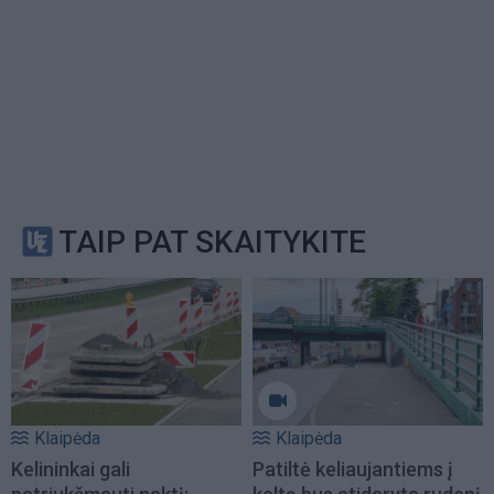
TAIP PAT SKAITYKITE
Klaipėda
Klaipėda
Kelininkai gali
Patiltė keliaujantiems į