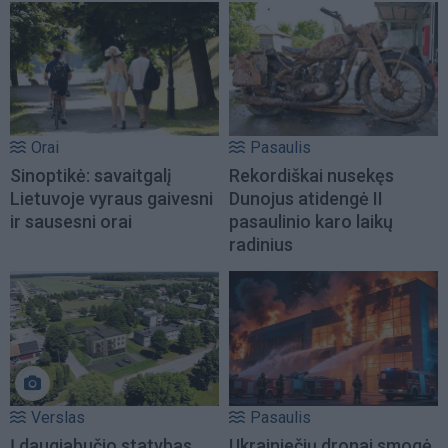
Orai
Pasaulis
Sinoptikė: savaitgalį
Rekordiškai nusekęs
Lietuvoje vyraus gaivesni
Dunojus atidengė II
ir sausesni orai
pasaulinio karo laikų
radinius
Verslas
Pasaulis
Į daugiabučio statybas
Ukrainiečių dronai smogė