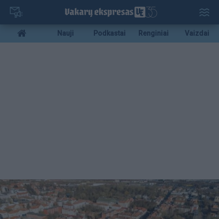
Pereiti
į
pagrindinį
Mobile
Nauji
Podkastai
Renginiai
Vaizdai
turinį
menu
bottom