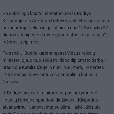
Po sėkmingo krašto užėmimo Jonas Budrys
Klaipėdoje ėjo Aukštojo Lietuvos valstybės įgaliotinio
pavaduotojo, vėliau ir įgaliotinio, o nuo 1924 spalio 27
dienos ir Klaipėdos krašto gubernatoriaus pareigas“, –
rašoma kreipimesi.
Tolesnė J. Budrio karjera tęsėsi Vidaus reikalų
ministerijoje, o nuo 1928 m. dirbo diplomato darbą –
pradžioje Karaliaučiuje, o nuo 1936 metų iki mirties
1964 metais buvo Lietuvos generaliniu konsulu
Niujorke.
J. Budrys savo atsiminimuose, pasisakymuose
lietuvių išeivijos spaudoje didžiavosi „Klaipėdos
atvadavimu“, vadovavimą sukilimui laikė „didžiule