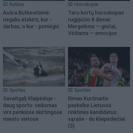
Kultūra
Horoskopai
Aušra Butkevičienė:
Taro kortų horoskopas
negaliu atskirti, kur -
rugpjūčio 8 dienai:
darbas, o kur - pomėgis
Mergelėms — ginčai,
Vėžiams — emocijos
Sportas
Sportas
Savaitgalį Klaipėdoje -
Rimas Kurtinaitis
daug sporto: veiksmas
paskelbė Lietuvos
virs penkiose skirtingose
rinktinės kandidatus:
miesto vietose
sąraše - du klaipėdiečiai
(3)