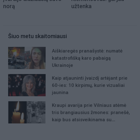
norą
užtenka
Šiuo metu skaitomiausi
Aiškiaregės pranašystė: numatė
katastrofišką karo pabaigą
Ukrainoje
Kaip atjauninti įvaizdį artėjant prie
60-ies: 10 kirpimų, kurie vizualiai
jaunina
Kraupi avarija prie Vilniaus atėmė
tris brangiausius žmones: pranešė,
kaip bus atsisveikinama su
mergaite, jos mama ir močiute