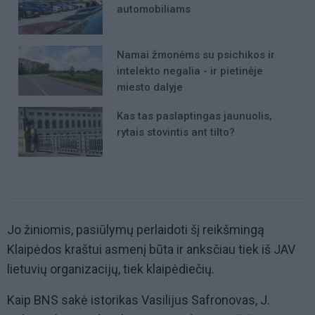
automobiliams
Namai žmonėms su psichikos ir
intelekto negalia - ir pietinėje
miesto dalyje
Kas tas paslaptingas jaunuolis,
rytais stovintis ant tilto?
Jo žiniomis, pasiūlymų perlaidoti šį reikšmingą
Klaipėdos kraštui asmenį būta ir anksčiau tiek iš JAV
lietuvių organizacijų, tiek klaipėdiečių.
Kaip BNS sakė istorikas Vasilijus Safronovas, J.