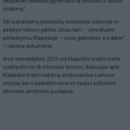
okupantas neleidžia įgyvendinti tą velionies ir tautos
troškimą“.
Dėl suprantamų priežasčių sovietinėje Lietuvoje to
padaryti nebuvo galima, tačiau tam – Jono Budrio
perlaidojimui Klaipėdoje – visos galimybės yra dabar“,
– rašoma dokumente.
Anot savivaldybės, 2023-ieji Klaipėdos krašto metai
suaktyvino ne tik istorinius tyrimus, diskusijas apie
Klaipėdos krašto reikšmę atsikuriančios Lietuvos
istorijai, bet ir paskatino atversti naujus kultūrinės
atminties įamžinimo puslapius.