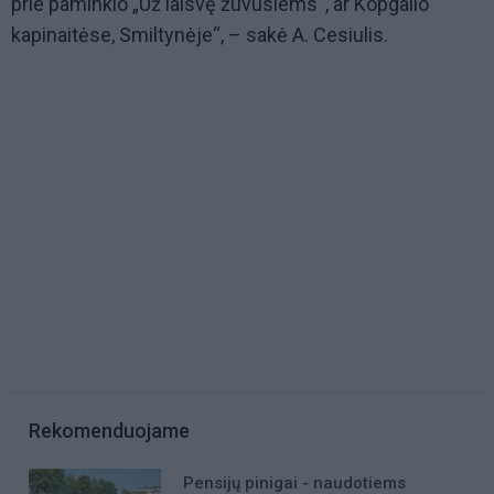
prie paminklo „Už laisvę žuvusiems“, ar Kopgalio
kapinaitėse, Smiltynėje“, – sakė A. Cesiulis.
Rekomenduojame
Pensijų pinigai - naudotiems