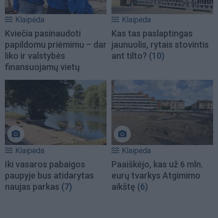
Klaipėda
Klaipėda
Kviečia pasinaudoti
Kas tas paslaptingas
papildomu priėmimu – dar
jaunuolis, rytais stovintis
liko ir valstybės
ant tilto?
(10)
finansuojamų vietų
Klaipėda
Klaipėda
Iki vasaros pabaigos
Paaiškėjo, kas už 6 mln.
paupyje bus atidarytas
eurų tvarkys Atgimimo
naujas parkas
(7)
aikštę
(6)