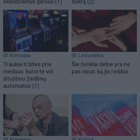
skleidžiamus garsus
(1)
dukrą
(2)
Kriminalai
Laisvalaikis
Traukia it bites prie
Šie ženklai delne yra ne
medaus: kurorte vėl
pas visus: ką jie reiškia
ištuštino žaidimų
automatus
(1)
Kriminalai
Kultūra