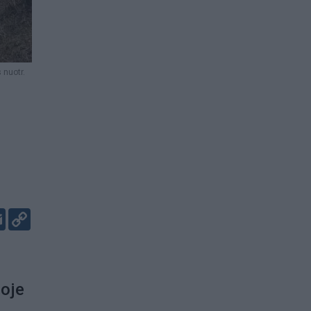
 nuotr.
er
kedIn
Email
Copy
Link
ioje