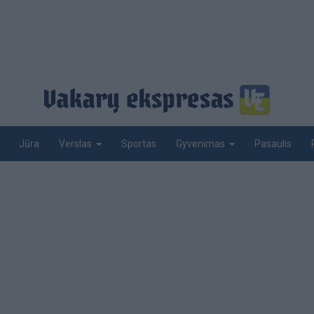
Jūra
Sportas
Pasaulis
Verslas
Gyvenimas