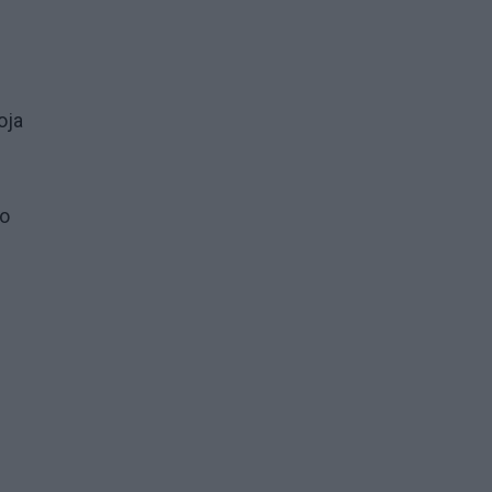
oja
to