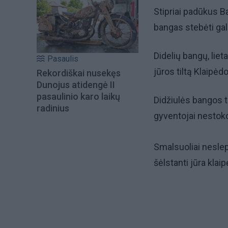
Stipriai padūkus Ba
bangas stebėti gali
Didelių bangų, lie
Pasaulis
jūros tiltą Klaipėd
Rekordiškai nusekęs
Dunojus atidengė II
pasaulinio karo laikų
Didžiulės bangos t
radinius
gyventojai nestok
Smalsuoliai neslepi
šėlstanti jūra klai