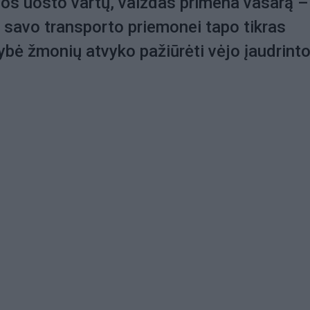
dos uosto vartų, vaizdas primena vasarą –
ia savo transporto priemonei tapo tikras
ybė žmonių atvyko pažiūrėti vėjo įaudrint