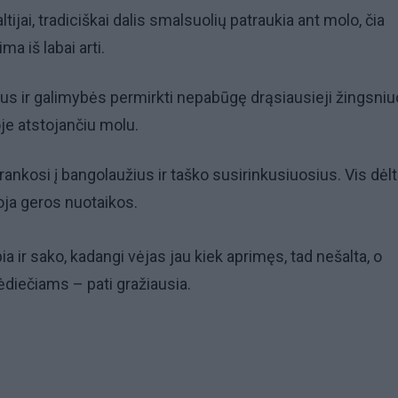
ltijai, tradiciškai dalis smalsuolių patraukia ant molo, čia
ma iš labai arti.
taus ir galimybės permirkti nepabūgę drąsiausieji žingsniu
oje atstojančiu molu.
rankosi į bangolaužius ir taško susirinkusiuosius. Vis dėl
oja geros nuotaikos.
a ir sako, kadangi vėjas jau kiek aprimęs, tad nešalta, o
pėdiečiams – pati gražiausia.