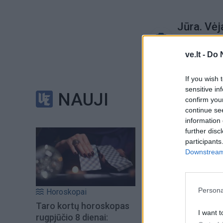
Jūra. Vėj
ve.lt -
Do 
If you wish 
sensitive in
NAUJI
confirm you
continue se
information 
further disc
participants
Downstream 
Persona
Horoskopai
Taro kortų horoskopas
I want t
rugpjūčio 8 dienai: