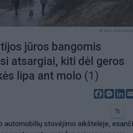
© Vitos Jurevičienės
ltijos jūros bangomis
 atsargiai, kiti dėl geros
ės lipa ant molo
(1)
Facebook
Messeng
Lin
o automobilių stovėjimo aikštelėje, esanč