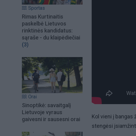
Sportas
Rimas Kurtinaitis
paskelbė Lietuvos
rinktinės kandidatus:
sąraše - du klaipėdiečiai
(3)
Orai
Sinoptikė: savaitgalį
Lietuvoje vyraus
Kol vieni į bangas 
gaivesni ir sausesni orai
stengėsi įsiamžint