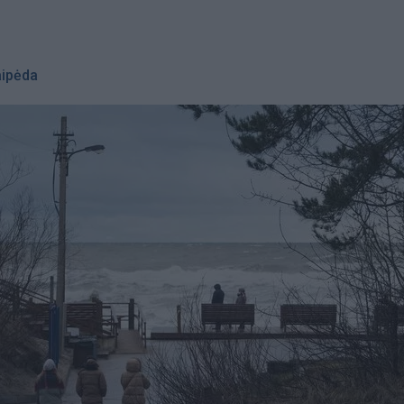
aipėda