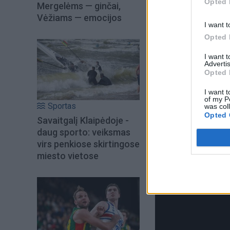
Opted 
Mergelėms — ginčai,
Vėžiams — emocijos
I want t
Opted 
I want 
Advertis
Opted 
I want t
of my P
Sportas
was col
Opted 
Savaitgalį Klaipėdoje -
daug sporto: veiksmas
virs penkiose skirtingose
Jūra. Vėjas. Klaipėda
miesto vietose