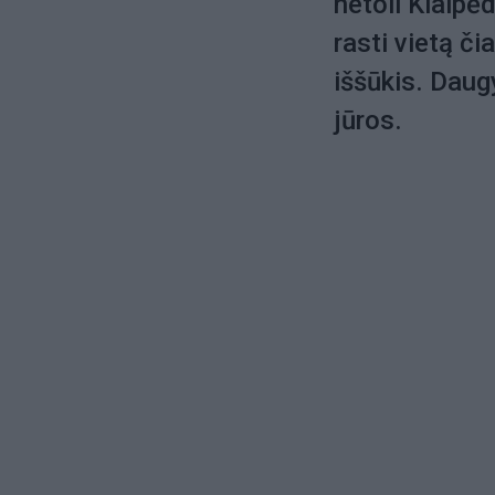
netoli Klaipė
rasti vietą č
iššūkis. Daug
jūros.