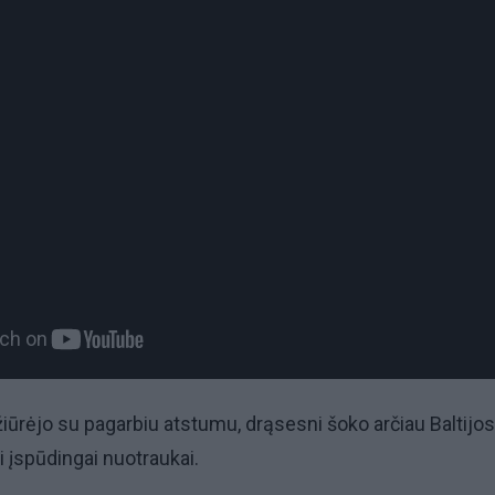
žiūrėjo su pagarbiu atstumu, drąsesni šoko arčiau Baltijos 
i įspūdingai nuotraukai.