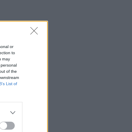
sonal or
ection to
ou may
 personal
out of the
 downstream
B’s List of