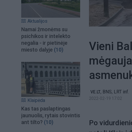
Aktualijos
Namai žmonėms su
psichikos ir intelekto
Vieni Ba
negalia - ir pietinėje
miesto dalyje
(10)
mėgaujasi
asmenuk
,
BNS, LRT inf.
VE.LT
2022-02-19 17:02
Klaipėda
Kas tas paslaptingas
jaunuolis, rytais stovintis
Po vidurdieni
ant tilto?
(10)