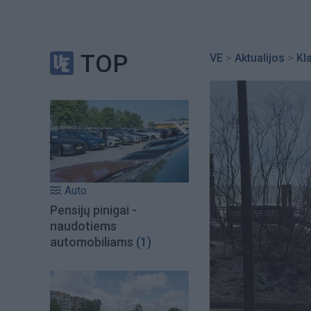
TOP
VE
>
Aktualijos
>
Kl
Auto
Pensijų pinigai -
naudotiems
automobiliams
(1)