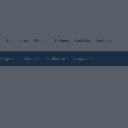
Desktop
Prenumerata
Skelbimai
Reklama
Kontaktai
Prisijungti
menu
top
Renginiai
Galerijos
Podkastai
Daugiau