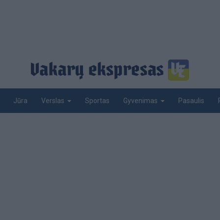
Jūra
Sportas
Pasaulis
Verslas
Gyvenimas