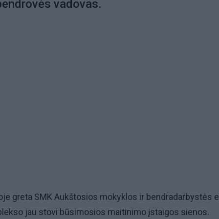
 bendrovės vadovas.
ijoje greta SMK Aukštosios mokyklos ir bendradarbystės e
lekso jau stovi būsimosios maitinimo įstaigos sienos.