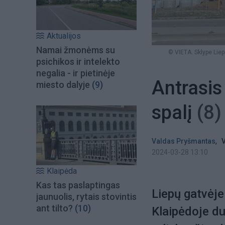
Aktualijos
Namai žmonėms su
© VIETA. Sklype Lie
psichikos ir intelekto
negalia - ir pietinėje
Antrasis
miesto dalyje
(9)
spalį
(8)
,
Valdas Pryšmantas
V
2024-03-28 13:10
Klaipėda
Kas tas paslaptingas
Liepų gatvėj
jaunuolis, rytais stovintis
ant tilto?
(10)
Klaipėdoje dur