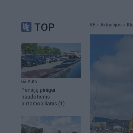
TOP
VE
>
Aktualijos
>
Kl
Auto
Pensijų pinigai -
naudotiems
automobiliams
(1)