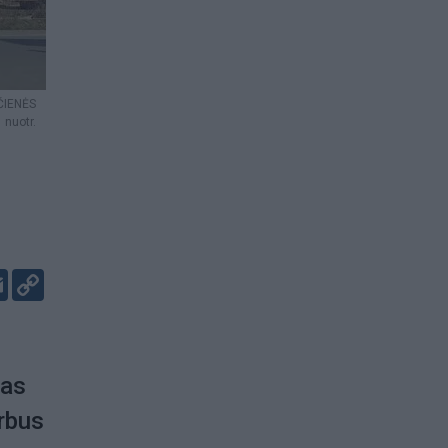
IČIENĖS
nuotr.
er
kedIn
Email
Copy
Link
nas
arbus