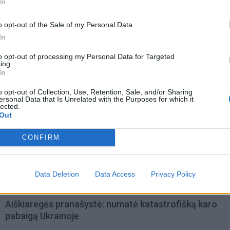
In
o opt-out of the Sale of my Personal Data.
In
to opt-out of processing my Personal Data for Targeted
ing.
In
o opt-out of Collection, Use, Retention, Sale, and/or Sharing
ersonal Data that Is Unrelated with the Purposes for which it
lected.
Out
omiausi
CONFIRM
Mirė garsi lietuvių aktorė: „Jos vaidmenys išliks Lietuv
teatro istorijoje“
Data Deletion
Data Access
Privacy Policy
Aiškiaregės pranašystė: numatė katastrofišką karo
pabaigą Ukrainoje