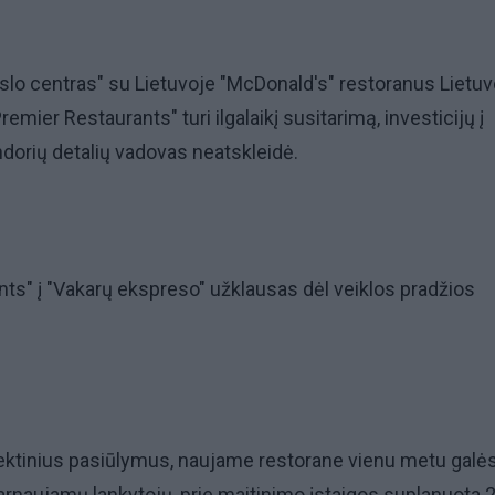
rslo centras" su Lietuvoje "McDonald's" restoranus Lietuv
emier Restaurants" turi ilgalaikį susitarimą, investicijų į
andorių detalių vadovas neatskleidė.
ts" į "Vakarų ekspreso" užklausas dėl veiklos pradžios
jektinius pasiūlymus, naujame restorane vienu metu galės
arnaujamų lankytojų, prie maitinimo įstaigos suplanuota 