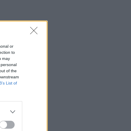
 jo
sonal or
ection to
ou may
 personal
out of the
 downstream
B’s List of
s, o
irmą",