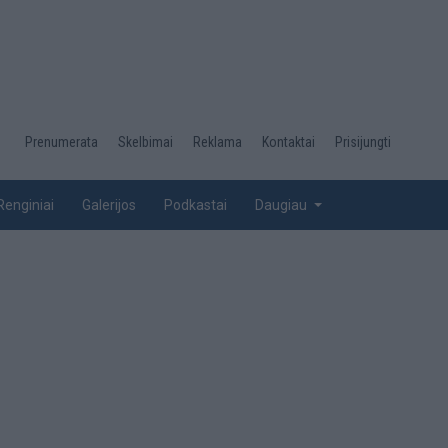
Desktop
Prenumerata
Skelbimai
Reklama
Kontaktai
Prisijungti
menu
top
Renginiai
Galerijos
Podkastai
Daugiau