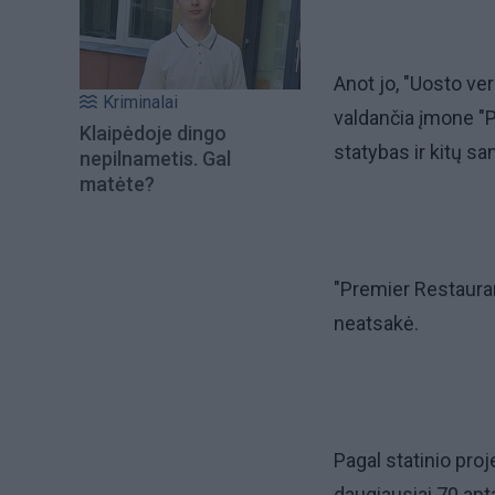
Anot jo, "Uosto ve
Kriminalai
valdančia įmone "Pr
Klaipėdoje dingo
statybas ir kitų s
nepilnametis. Gal
matėte?
"Premier Restauran
neatsakė.
Pagal statinio pro
daugiausiai 70 apt