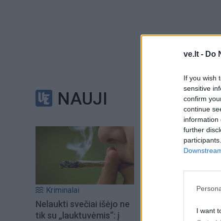
Statybos darbus a
ve.lt -
Do 
Mindaugas Kieža te
If you wish 
žiniomis, turėtų pra
sensitive in
NAUJI
confirm you
continue se
information 
further disc
participants
"Nurodyta statybų 
Downstream 
veiklos pradžia pri
- "Vakarų ekspresu
Persona
Kriminalai
Nelaukti svečiai išėjo ne
I want t
tik su „lauktuvėmis“: į