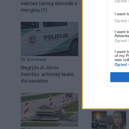
Opted 
nakties tamsą išsivedė ir
merginą
(1)
I want t
Opted 
I want 
Advertis
Opted 
I want t
of my P
Kriminalai
was col
Opted 
Negrįžo iš Jūros
šventės: artimieji laukė
Šiuo metu skait
dvi savaites