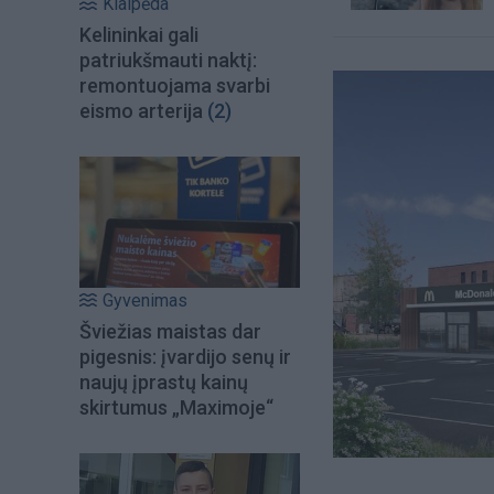
Klaipėda
Kelininkai gali
patriukšmauti naktį:
remontuojama svarbi
eismo arterija
(2)
Gyvenimas
Šviežias maistas dar
pigesnis: įvardijo senų ir
naujų įprastų kainų
skirtumus „Maximoje“