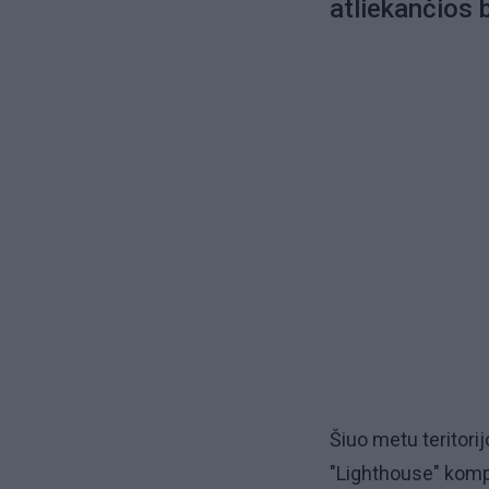
atliekančios
Šiuo metu teritor
"Lighthouse" komp