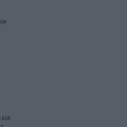
oje
 būti
22