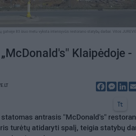
pų gatvėje 83 šiuo metu vyksta intensyvūs restorano statybų darbai. Vitos JUREV
 „McDonald's" Klaipėdoje -
Facebook
Messeng
Lin
E.LT
e statomas antrasis "McDonald's" restora
is turėtų atidaryti spalį, teigia statybų d