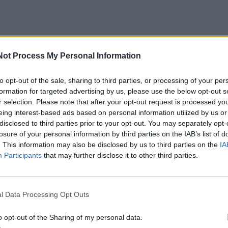
tliekančios bendrovės "Uosto verslo centras" vadovas
Not Process My Personal Information
igia, kad darbus numatyta užbaigti rugpjūtį, o restoranas,
to opt-out of the sale, sharing to third parties, or processing of your per
dėti veikti spalį.
formation for targeted advertising by us, please use the below opt-out s
r selection. Please note that after your opt-out request is processed y
eing interest-based ads based on personal information utilized by us or
disclosed to third parties prior to your opt-out. You may separately opt-
losure of your personal information by third parties on the IAB’s list of
. This information may also be disclosed by us to third parties on the
IA
pabaiga - rugpjūčio pirma, tada planuojame baigti statyba
Participants
that may further disclose it to other third parties.
klauso nuo operatoriaus, bet, kiek žinau, planuoja spalio p
i" sakė M. Kieža.
l Data Processing Opt Outs
o opt-out of the Sharing of my personal data.