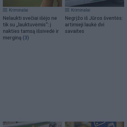
Kriminalai
Kriminalai
Nelaukti svečiai išėjo ne
Negrįžo iš Jūros šventės:
tik su „lauktuvėmis“: į
artimieji laukė dvi
nakties tamsą išsivedė ir
savaites
merginą
(3)