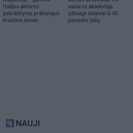
Italijos aktorės
vasaros akademiją
pakrikštytas prabangus
užbaigė dalyviai iš 30
kruizinis laivas
pasaulio šalių
NAUJI