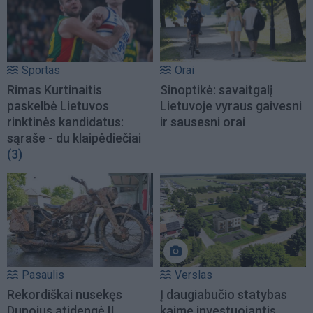
Sportas
Orai
Rimas Kurtinaitis
Sinoptikė: savaitgalį
paskelbė Lietuvos
Lietuvoje vyraus gaivesni
rinktinės kandidatus:
ir sausesni orai
sąraše - du klaipėdiečiai
(3)
Pasaulis
Verslas
Rekordiškai nusekęs
Į daugiabučio statybas
Dunojus atidengė II
kaime investuojantis