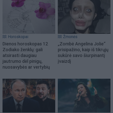
Horoskopai
Žmonės
Dienos horoskopas 12
„Zombė Angelina Jolie“
Zodiako ženklų: gali
prisipažino, kaip iš tikrųjų
atsirasti daugiau
sukūrė savo šiurpinantį
jautrumo dėl pinigų,
įvaizdį
nuosavybės ar vertybių