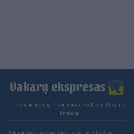
Load
More
Footer
Pranešk naujieną
Prenumerata
Skelbimai
Reklama
menu
Kontaktai
Populiariausios paieškos frazės:
ekoplanet.lt
KlipShop