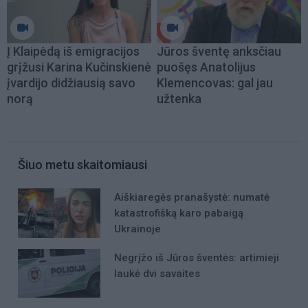
Į Klaipėdą iš emigracijos
Jūros šventę anksčiau
grįžusi Karina Kučinskienė
puošęs Anatolijus
įvardijo didžiausią savo
Klemencovas: gal jau
norą
užtenka
Šiuo metu skaitomiausi
Aiškiaregės pranašystė: numatė
katastrofišką karo pabaigą
Ukrainoje
Negrįžo iš Jūros šventės: artimieji
laukė dvi savaites