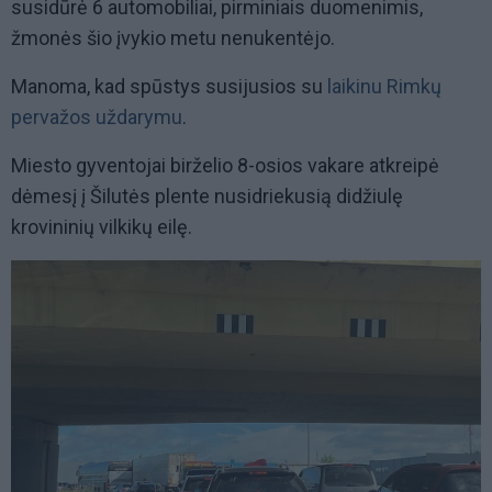
susidūrė 6 automobiliai, pirminiais duomenimis,
žmonės šio įvykio metu nenukentėjo.
Manoma, kad spūstys susijusios su
laikinu Rimkų
pervažos uždarymu
.
Miesto gyventojai birželio 8-osios vakare atkreipė
dėmesį į Šilutės plente nusidriekusią didžiulę
krovininių vilkikų eilę.