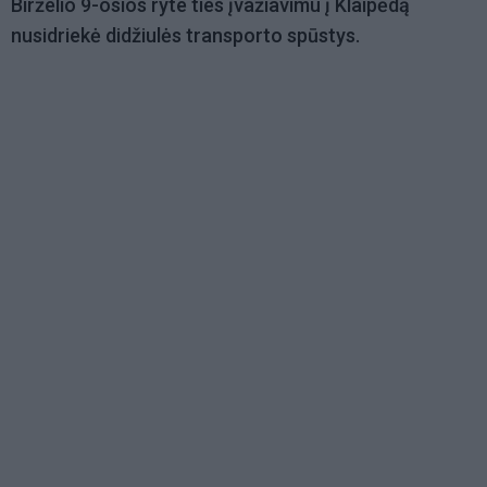
Birželio 9-osios ryte ties įvažiavimu į Klaipėdą
nusidriekė didžiulės transporto spūstys.