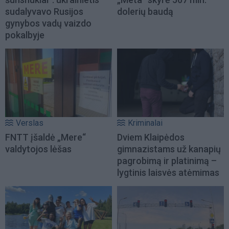
sudalyvavo Rusijos
dolerių baudą
gynybos vadų vaizdo
pokalbyje
Verslas
Kriminalai
FNTT įšaldė „Mere“
Dviem Klaipėdos
valdytojos lėšas
gimnazistams už kanapių
pagrobimą ir platinimą –
lygtinis laisvės atėmimas