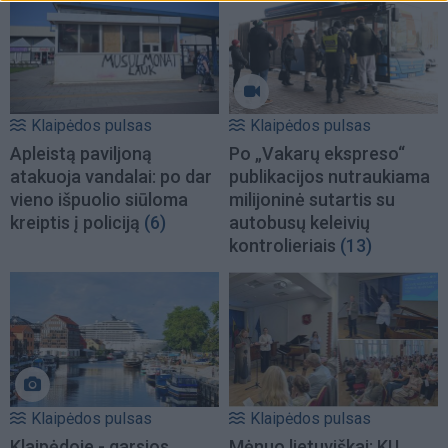
Klaipėdos pulsas
Klaipėdos pulsas
Apleistą paviljoną
Po „Vakarų ekspreso“
atakuoja vandalai: po dar
publikacijos nutraukiama
vieno išpuolio siūloma
milijoninė sutartis su
kreiptis į policiją
(6)
autobusų keleivių
kontrolieriais
(13)
Klaipėdos pulsas
Klaipėdos pulsas
Klaipėdoje - garsios
Mėnuo lietuviškai: KU