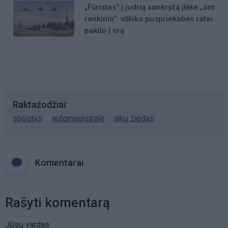
„Fūristas“ į judrią sankryžą įlėkė „ant
rankinio“: vilkiko puspriekabės ratai
pakilo į orą
Raktažodžiai
spūstys
automagistralė
jakų žiedas
Komentarai
Rašyti komentarą
Jūsų vardas