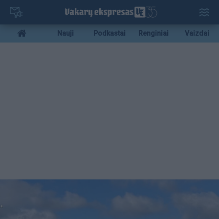
Pereiti
į
pagrindinį
Mobile
Nauji
Podkastai
Renginiai
Vaizdai
turinį
menu
bottom