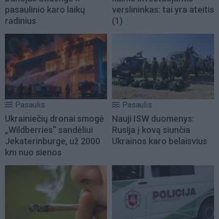
pasaulinio karo laikų
verslininkas: tai yra ateitis
radinius
(1)
Pasaulis
Pasaulis
Ukrainiečių dronai smogė
Nauji ISW duomenys:
„Wildberries“ sandėliui
Rusija į kovą siunčia
Jekaterinburge, už 2000
Ukrainos karo belaisvius
km nuo sienos