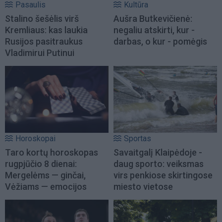
Pasaulis
Kultūra
Stalino šešėlis virš
Aušra Butkevičienė:
Kremliaus: kas laukia
negaliu atskirti, kur -
Rusijos pasitraukus
darbas, o kur - pomėgis
Vladimirui Putinui
Horoskopai
Sportas
Taro kortų horoskopas
Savaitgalį Klaipėdoje -
rugpjūčio 8 dienai:
daug sporto: veiksmas
Mergelėms — ginčai,
virs penkiose skirtingose
Vėžiams — emocijos
miesto vietose