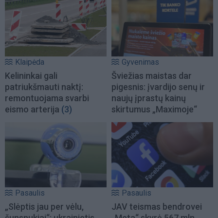
Klaipėda
Gyvenimas
Kelininkai gali
Šviežias maistas dar
patriukšmauti naktį:
pigesnis: įvardijo senų ir
remontuojama svarbi
naujų įprastų kainų
eismo arterija
(3)
skirtumus „Maximoje“
Pasaulis
Pasaulis
„Slėptis jau per vėlu,
JAV teismas bendrovei
šunsnukiai“: ukrainietis
„Meta“ skyrė 567 mln.