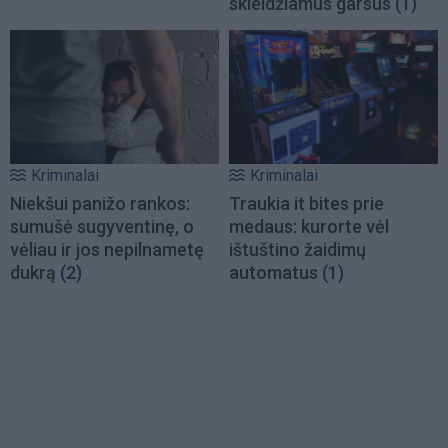
skleidžiamus garsus
(1)
Kriminalai
Kriminalai
Niekšui panižo rankos:
Traukia it bites prie
sumušė sugyventinę, o
medaus: kurorte vėl
vėliau ir jos nepilnametę
ištuštino žaidimų
dukrą
(2)
automatus
(1)