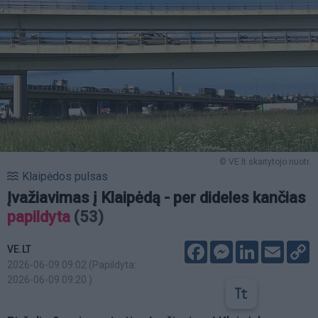
© VE.lt skaitytojo nuotr.
Klaipėdos pulsas
Įvažiavimas į Klaipėdą - per dideles kančias
papildyta
(53)
Facebook
Messenger
LinkedIn
Email
C
VE.LT
L
2026-06-09 09:02
(Papildyta:
2026-06-09 09:20
)