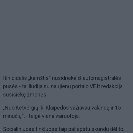
Itin didelis „kamštis“ nusidriekė iš automagistralės
pusės - tai liudija su naujienų portalo VE.lt redakcija
susisiekę žmonės.
„Nuo Ketvergių iki Klaipėdos važiavau valandą ir 15
minučių“, - teigė viena vairuotoja.
Socialiniuose tinkluose taip pat apstu skundų dėl to.