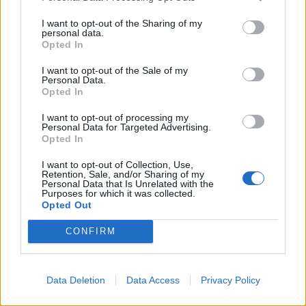
Klaipėdos pulsas
Klaipėdos pulsas
I want to opt-out of the Sharing of my
Klaipėdoje - prancūzų
Nusitrynęs ženklinimas
personal data.
laivas, kuriame galima
klaidina vairuotojus:
Opted In
išgirsti banginių ir delfinų
atnaujins tik baigus
I want to opt-out of the Sale of my
skleidžiamus garsus
(1)
prospekto rekonstrukciją
Personal Data.
(4)
Opted In
I want to opt-out of processing my
Personal Data for Targeted Advertising.
Opted In
I want to opt-out of Collection, Use,
Retention, Sale, and/or Sharing of my
Personal Data that Is Unrelated with the
Purposes for which it was collected.
Opted Out
Klaipėdos pulsas
Klaipėdos pulsas
Fontanas trikdė
Poilsiautojai mėgaujasi
CONFIRM
gyventojų ramybę naktį:
įkaitusiu oru: Klaipėdos
paaiškėjo priežastis
(2)
paplūdimiai – sausakimši
(vaizdo įrašas)
Data Deletion
Data Access
Privacy Policy