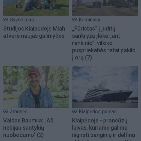
Gyvenimas
Kriminalai
Studijos Klaipėdoje Miah
„Fūristas“ į judrią
atvėrė naujas galimybes
sankryžą įlėkė „ant
rankinio“: vilkiko
puspriekabės ratai pakilo
į orą
(7)
Žmonės
Klaipėdos pulsas
Vaidas Baumila: „Aš
Klaipėdoje - prancūzų
nebijau santykių
laivas, kuriame galima
nuobodumo"
(2)
išgirsti banginių ir delfinų