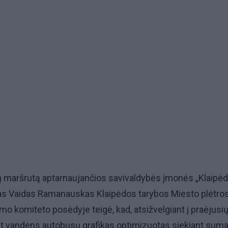
maršrutą aptarnaujančios savivaldybės įmonės „Klaipė
s Vaidas Ramanauskas Klaipėdos tarybos Miesto plėtros
imo komiteto posėdyje teigė, kad, atsižvelgiant į praėjusi
et vandens autobusų grafikas optimizuotas siekiant suma