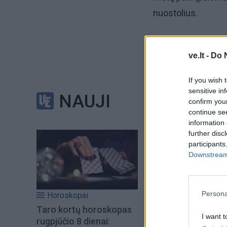
nuostolius.
Jei ankstesniais 
ve.lt -
Do 
tai šiemet po šio s
13-ąją. Sezonas tr
If you wish 
pernai.
sensitive in
NAUJI
confirm you
continue se
Pasak V. Ramanausk
information 
vandens autobusai 
further disc
participants
paslaugos nuostol
Downstream 
Persona
Horoskopai
Taro kortų horoskopas
I want t
rugpjūčio 8 dienai: