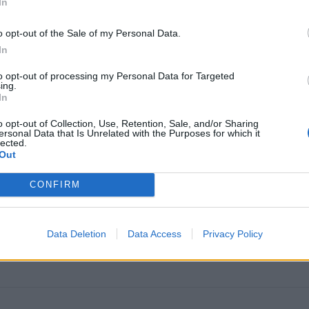
In
o opt-out of the Sale of my Personal Data.
In
to opt-out of processing my Personal Data for Targeted
ing.
In
o opt-out of Collection, Use, Retention, Sale, and/or Sharing
ersonal Data that Is Unrelated with the Purposes for which it
omiausi
lected.
Out
Mirė garsi lietuvių aktorė: „Jos vaidmenys išliks Lietuv
teatro istorijoje“
CONFIRM
Pelių ir žiurkių baubas: kas graužikus gąsdina labiau ne
Data Deletion
Data Access
Privacy Policy
nuodai