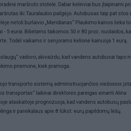
pradinė maršruto stotelė. Dabar keleiviai bus įlaipinami pr
 maršrutas iki Tauralaukio pailgėjo. Autobusas taip pat stos i
ėje netoli burlaivio „Meridianas“ Plaukimo kainos lieka t
ai - 5 eurai. Bilietams taikomos 50 ir 80 proc. nuolaidos, kai
te. Todėl vaikams ir senjorams kelionė kainuoja 1 eurą.
slaugų“ vadovo, akivaizdu, kad vandens autobusai tapo n
iekimo priemone, kiek pramoga.
ojo transporto sistemą administruojančios viešosios įst
is transportas“ laikinai direktorės pareigas einanti Alina
toje ataskaitoje prognozuoja, kad vandens autobusų pas
inga ir pareikalaus apie 8 tūkst. eurų papildomų lėšų.