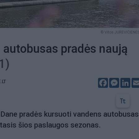
© Vitos JUREVIČIENĖS
 autobusas pradės naują
1)
Facebook
Messeng
Lin
.LT
ą Dane pradės kursuoti vandens autobusas.
rtasis šios paslaugos sezonas.