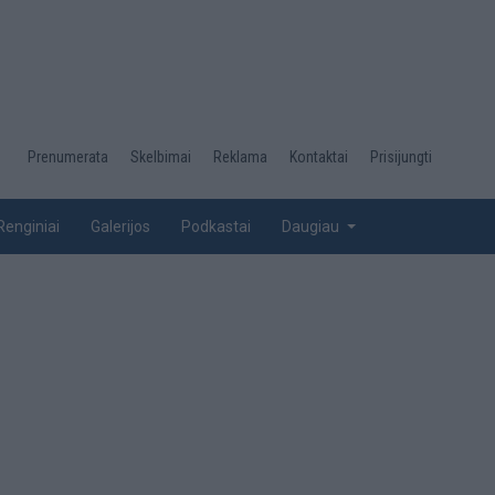
Desktop
Prenumerata
Skelbimai
Reklama
Kontaktai
Prisijungti
menu
top
Renginiai
Galerijos
Podkastai
Daugiau