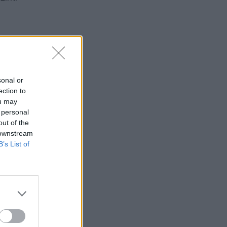
sio,
irželio
i
sonal or
ection to
ou may
 personal
ų, o
out of the
i
 downstream
B’s List of