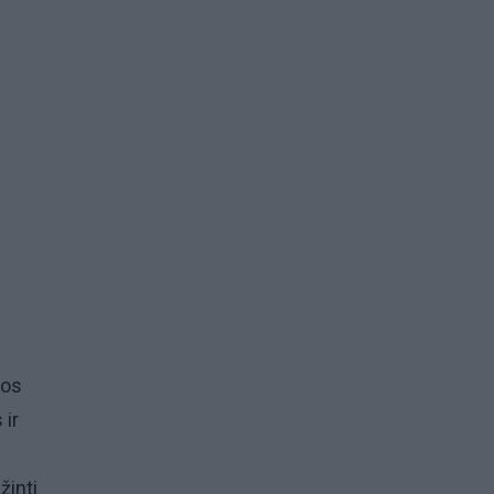
dos
 ir
ų
žinti