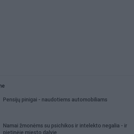
me
Pensijų pinigai - naudotiems automobiliams
Namai žmonėms su psichikos ir intelekto negalia - ir
pietinėje miesto dalyje