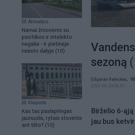
Aktualijos
Namai žmonėms su
psichikos ir intelekto
Vandens
negalia - ir pietinėje
miesto dalyje
(10)
sezoną
(
,
Edgaras Valeckas
VE
2026-06-03 06:47
Klaipėda
Birželio 6-ąj
Kas tas paslaptingas
jaunuolis, rytais stovintis
jau bus ketvi
ant tilto?
(10)