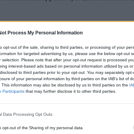
metais vandens autobusai kursuodavo nuo gegužės mėne
Not Process My Personal Information
avaitgalio dar bus pertrauka, o reguliarūs reisai prasidės b
uks iki rugsėjo 30-osios – dviem savaitėmis trumpiau ne
to opt-out of the sale, sharing to third parties, or processing of your per
formation for targeted advertising by us, please use the below opt-out s
r selection. Please note that after your opt-out request is processed y
eing interest-based ads based on personal information utilized by us or
o, šiemet taip pat atsisakoma dviejų pirmųjų rytinių reis
disclosed to third parties prior to your opt-out. You may separately opt-
nekursuos pirmadieniais. Visa tai turėtų padėti sumažint
losure of your personal information by third parties on the IAB’s list of
. This information may also be disclosed by us to third parties on the
IA
ius.
Participants
that may further disclose it to other third parties.
l Data Processing Opt Outs
o opt-out of the Sharing of my personal data.