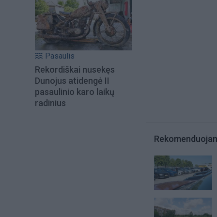
Pasaulis
Rekordiškai nusekęs
Dunojus atidengė II
pasaulinio karo laikų
radinius
Rekomenduoja