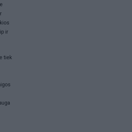
ie
r
okios
p ir
e tiek
aigos
lauga