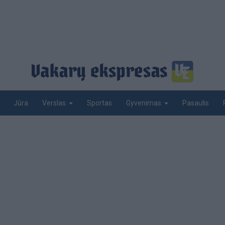
Jūra
Sportas
Pasaulis
Verslas
Gyvenimas