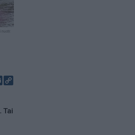
 nuotr.
er
kedIn
Email
Copy
Link
 Tai