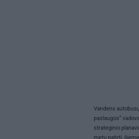
Vandens autobusų 
paslaugos“ vadova
strateginio planav
metų patirtį, šiem