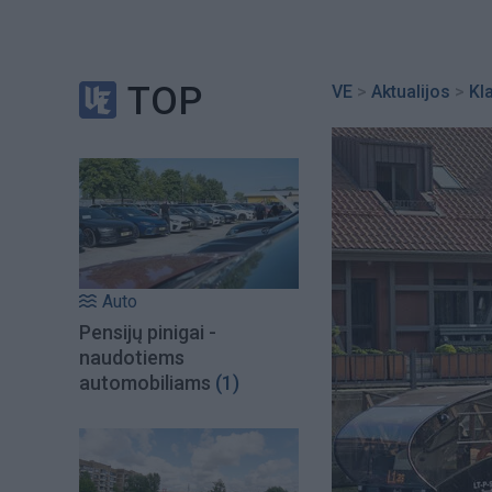
TOP
VE
>
Aktualijos
>
Kl
Auto
Pensijų pinigai -
naudotiems
automobiliams
(1)