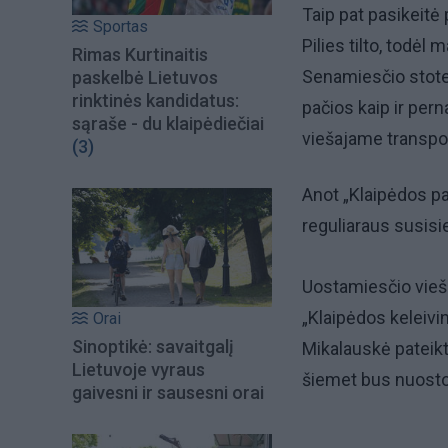
Taip pat pasikeitė 
Sportas
Pilies tilto, todėl
Rimas Kurtinaitis
Senamiesčio stotel
paskelbė Lietuvos
rinktinės kandidatus:
pačios kaip ir pern
sąraše - du klaipėdiečiai
viešajame transpor
(3)
Anot „Klaipėdos pa
reguliaraus susis
Uostamiesčio vieš
„Klaipėdos keleivin
Orai
Sinoptikė: savaitgalį
Mikalauskė pateik
Lietuvoje vyraus
šiemet bus nuostol
gaivesni ir sausesni orai