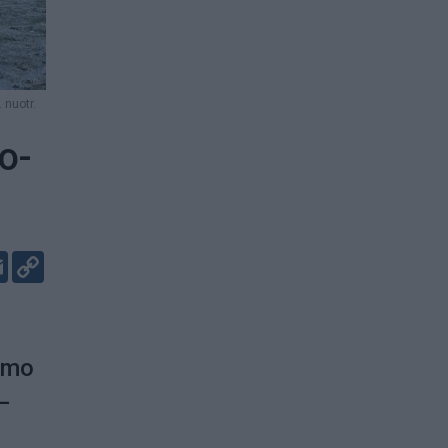
 nuotr.
o-
er
kedIn
Email
Copy
Link
dymo
–