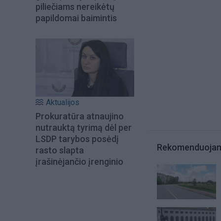
piliečiams nereikėtų
papildomai baimintis
Aktualijos
Prokuratūra atnaujino
nutrauktą tyrimą dėl per
LSDP tarybos posėdį
Rekomenduoja
rasto slapta
įrašinėjančio įrenginio