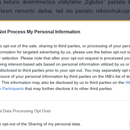
š keturis dešimtmečius statytame „Eglutės“ pastate ik
mtesni remonto darbai, tad šio pastato rekonstrukcij
Not Process My Personal Information
s darbų lopšelis-darželis galės priimti ir daugiau v
riestatą, lopšelio darželio grupių skaičius bus išplėst
to opt-out of the sale, sharing to third parties, or processing of your per
formation for targeted advertising by us, please use the below opt-out s
urių iki septynių, – sakė Kretingos rajono savivaldybės
r selection. Please note that after your opt-out request is processed y
– Planuojame, kad „Eglutės“ rekonstravimo ir plėtros 
eing interest-based ads based on personal information utilized by us or
disclosed to third parties prior to your opt-out. You may separately opt-
ių.
losure of your personal information by third parties on the IAB’s list of
. This information may also be disclosed by us to third parties on the
IA
 šį lopšelį-darželį lankantiems vaikams sudaryta ga
Participants
that may further disclose it to other third parties.
Simono Daukanto progimnazijos Rūdaičių skyrių.“
l Data Processing Opt Outs
o opt-out of the Sharing of my personal data.