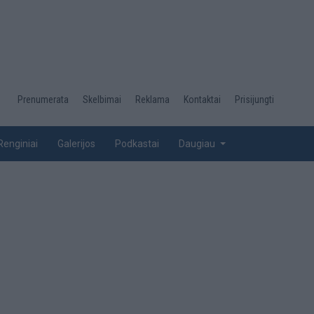
Desktop
Prenumerata
Skelbimai
Reklama
Kontaktai
Prisijungti
menu
top
Renginiai
Galerijos
Podkastai
Daugiau