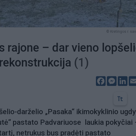
© Kretingos r. sav.
s rajone – dar vieno lopšeli
 rekonstrukcija
(1)
Facebook
Messeng
Lin
šelio-darželio „Pasaka“ ikimokyklinio ug
utė“ pastato Padvariuose laukia pokyčiai 
tartį, netrukus bus pradėti pastato