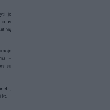
yti jo
naujos
itinių
namojo
imai –
kas su
netai,
i kt.