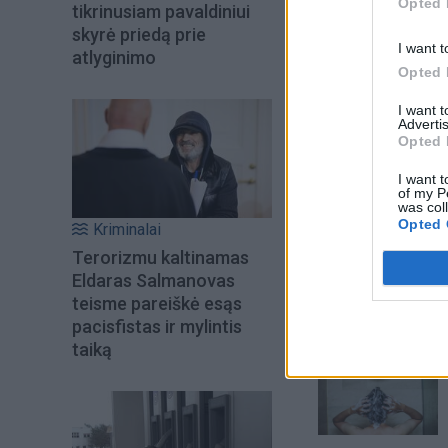
Opted 
tikrinusiam pavaldiniui
skyrė priedą prie
I want t
atlyginimo
Opted 
I want 
Advertis
Opted 
I want t
of my P
was col
Opted 
Kriminalai
Šiuo metu skait
Terorizmu kaltinamas
Eldaras Salmanovas
teisme pareiškė esąs
pacisfistas ir mylintis
taiką