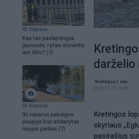
Klaipėda
Kas tas paslaptingas
Kretingo
jaunuolis, rytais stovintis
ant tilto?
(7)
darželio
Kretingos r. sav.
2025-11-18 10:09
Klaipėda
Kretingos lop
Iki vasaros pabaigos
paupyje bus atidarytas
skyriaus „Egl
naujas parkas
(7)
pasirašius su