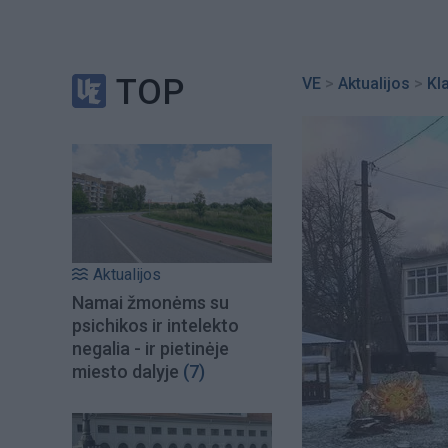
TOP
VE
>
Aktualijos
>
Kl
Aktualijos
Namai žmonėms su
psichikos ir intelekto
negalia - ir pietinėje
miesto dalyje
(7)