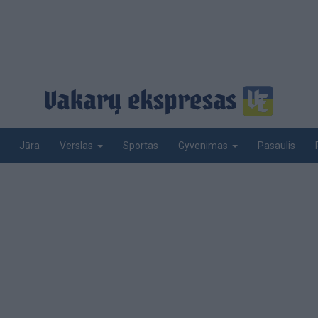
Jūra
Sportas
Pasaulis
Verslas
Gyvenimas