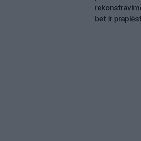
rekonstravimo
bet ir praplės