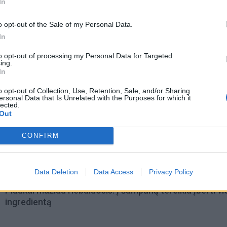
In
o opt-out of the Sale of my Personal Data.
In
to opt-out of processing my Personal Data for Targeted
ing.
In
o opt-out of Collection, Use, Retention, Sale, and/or Sharing
ersonal Data that Is Unrelated with the Purposes for which it
lected.
Out
omiausi
CONFIRM
Aiškiaregės pranašystė: numatė katastrofišką karo
pabaigą Ukrainoje
Data Deletion
Data Access
Privacy Policy
Plaukai mažiau riebaluosis: į šampūną tereikia įberti v
ingredientą