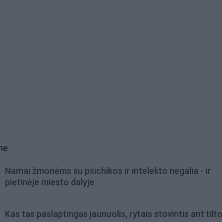
me
Namai žmonėms su psichikos ir intelekto negalia - ir
pietinėje miesto dalyje
Kas tas paslaptingas jaunuolis, rytais stovintis ant tilt