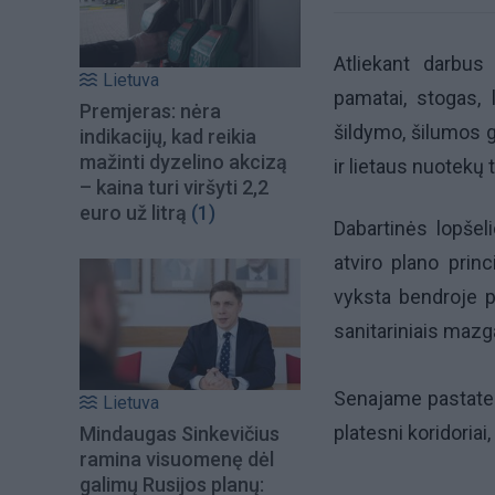
Atliekant darbus 
Lietuva
pamatai, stogas, 
Premjeras: nėra
šildymo, šilumos g
indikacijų, kad reikia
mažinti dyzelino akcizą
ir lietaus nuotekų t
– kaina turi viršyti 2,2
euro už litrą
(1)
Dabartinės lopšel
atviro plano prin
vyksta bendroje p
sanitariniais mazg
Senajame pastate t
Lietuva
platesni koridoriai
Mindaugas Sinkevičius
ramina visuomenę dėl
galimų Rusijos planų: