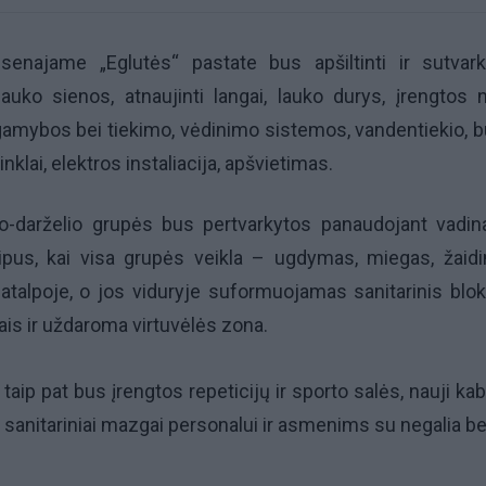
senajame „Eglutės“ pastate bus apšiltinti ir sutvark
lauko sienos, atnaujinti langai, lauko durys, įrengtos 
amybos bei tiekimo, vėdinimo sistemos, vandentiekio, bu
inklai, elektros instaliacija, apšvietimas.
io-darželio grupės bus pertvarkytos panaudojant vadi
cipus, kai visa grupės veikla – ugdymas, miegas, žaid
atalpoje, o jos viduryje suformuojamas sanitarinis blo
ais ir uždaroma virtuvėlės zona.
aip pat bus įrengtos repeticijų ir sporto salės, nauji kabi
, sanitariniai mazgai personalui ir asmenims su negalia be