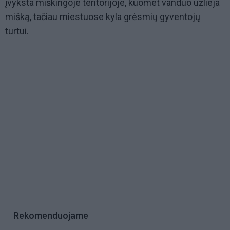
įvyksta miškingoje teritorijoje, kuomet vanduo užlieja
mišką, tačiau miestuose kyla grėsmių gyventojų
turtui.
Rekomenduojame