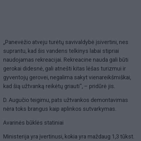
„Panevėžio atveju turėtų savivaldybė įsivertini, nes
suprantu, kad šis vandens telkinys labai stipriai
naudojamas rekreacijai. Rekreacine nauda gali būti
gerokai didesnė, gali atnešti kitas lėšas turizmui ir
gyventojų gerovei, negalima sakyt vienareikšmiškai,
kad šią užtvanką reikėtų griauti“, – pridūrė jis.
D. Augučio teigimu, pats užtvankos demontavimas
nėra toks brangus kaip aplinkos sutvarkymas.
Avarinės būklės statiniai
Ministerija yra įvertinusi, kokia yra maždaug 1,3 tūkst.