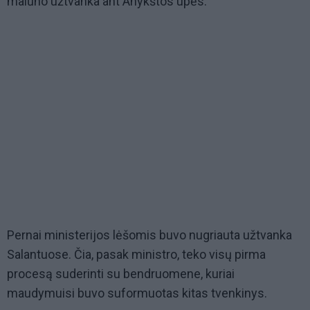
malūno užtvanka ant Anykštos upės.
Pernai ministerijos lėšomis buvo nugriauta užtvanka
Salantuose. Čia, pasak ministro, teko visų pirma
procesą suderinti su bendruomene, kuriai
maudymuisi buvo suformuotas kitas tvenkinys.