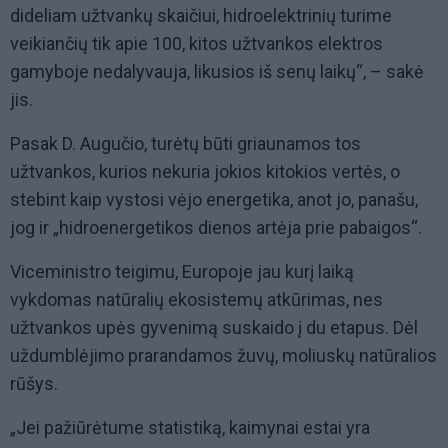
dideliam užtvankų skaičiui, hidroelektrinių turime
veikiančių tik apie 100, kitos užtvankos elektros
gamyboje nedalyvauja, likusios iš senų laikų“, – sakė
jis.
Pasak D. Augučio, turėtų būti griaunamos tos
užtvankos, kurios nekuria jokios kitokios vertės, o
stebint kaip vystosi vėjo energetika, anot jo, panašu,
jog ir „hidroenergetikos dienos artėja prie pabaigos“.
Viceministro teigimu, Europoje jau kurį laiką
vykdomas natūralių ekosistemų atkūrimas, nes
užtvankos upės gyvenimą suskaido į du etapus. Dėl
uždumblėjimo prarandamos žuvų, moliuskų natūralios
rūšys.
„Jei pažiūrėtume statistiką, kaimynai estai yra