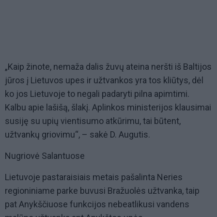
„Kaip žinote, nemaža dalis žuvų ateina neršti iš Baltijos
jūros į Lietuvos upes ir užtvankos yra tos kliūtys, dėl
ko jos Lietuvoje to negali padaryti pilna apimtimi.
Kalbu apie lašišą, šlakį. Aplinkos ministerijos klausimai
susiję su upių vientisumo atkūrimu, tai būtent,
užtvankų griovimu“, – sakė D. Augutis.
Nugriovė Salantuose
Lietuvoje pastaraisiais metais pašalinta Neries
regioniniame parke buvusi Bražuolės užtvanka, taip
pat Anykščiuose funkcijos nebeatlikusi vandens