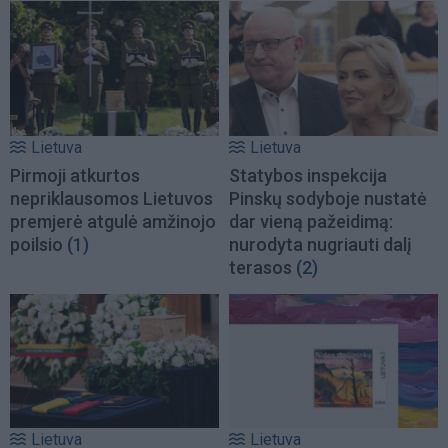
Lietuva
Lietuva
Pirmoji atkurtos
Statybos inspekcija
nepriklausomos Lietuvos
Pinskų sodyboje nustatė
premjerė atgulė amžinojo
dar vieną pažeidimą:
poilsio
(1)
nurodyta nugriauti dalį
terasos
(2)
Lietuva
Lietuva