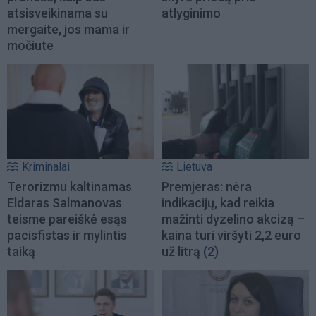
atsisveikinama su
atlyginimo
mergaite, jos mama ir
močiute
Kriminalai
Lietuva
Terorizmu kaltinamas
Premjeras: nėra
Eldaras Salmanovas
indikacijų, kad reikia
teisme pareiškė esąs
mažinti dyzelino akcizą –
pacisfistas ir mylintis
kaina turi viršyti 2,2 euro
taiką
už litrą
(2)