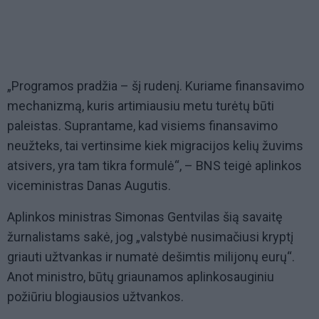
„Programos pradžia – šį rudenį. Kuriame finansavimo
mechanizmą, kuris artimiausiu metu turėtų būti
paleistas. Suprantame, kad visiems finansavimo
neužteks, tai vertinsime kiek migracijos kelių žuvims
atsivers, yra tam tikra formulė“, – BNS teigė aplinkos
viceministras Danas Augutis.
Aplinkos ministras Simonas Gentvilas šią savaitę
žurnalistams sakė, jog „valstybė nusimačiusi kryptį
griauti užtvankas ir numatė dešimtis milijonų eurų“.
Anot ministro, būtų griaunamos aplinkosauginiu
požiūriu blogiausios užtvankos.