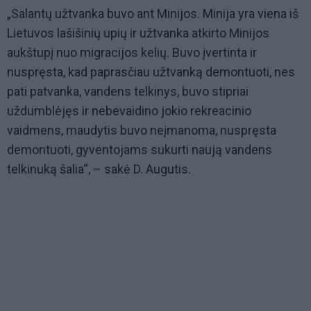
„Salantų užtvanka buvo ant Minijos. Minija yra viena iš
Lietuvos lašišinių upių ir užtvanka atkirto Minijos
aukštupį nuo migracijos kelių. Buvo įvertinta ir
nuspręsta, kad paprasčiau užtvanką demontuoti, nes
pati patvanka, vandens telkinys, buvo stipriai
uždumblėjęs ir nebevaidino jokio rekreacinio
vaidmens, maudytis buvo neįmanoma, nuspręsta
demontuoti, gyventojams sukurti naują vandens
telkinuką šalia“, – sakė D. Augutis.