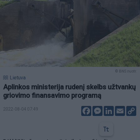
© BNS nuotr.
Lietuva
Aplinkos ministerija rudenį skelbs užtvankų
griovimo finansavimo programą
Facebook
Messenger
LinkedIn
Email
C
2022-08-04 07:49
L