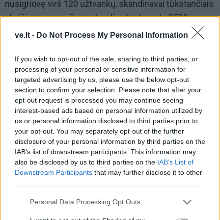
nusigriovę virš 120 užtvankų, skandinavai tūkstančiais
skaičiuoja, prancūzai rekordininkai berods 2500
užtvankų yra nugriovę.
ve.lt -
Do Not Process My Personal Information
Tos užtvankos, kurios nebevaidina vaidmens nei
If you wish to opt-out of the sale, sharing to third parties, or
hidroenergetikoje, nei rekreacijoje, nei žemės ūkyje,
processing of your personal or sensitive information for
paprasčiau jų atsisakyti ir išlaisvinti upę, leisti tekėti
targeted advertising by us, please use the below opt-out
section to confirm your selection. Please note that after your
natūralia vaga“, – sakė viceministras.
opt-out request is processed you may continue seeing
interest-based ads based on personal information utilized by
us or personal information disclosed to third parties prior to
your opt-out. You may separately opt-out of the further
disclosure of your personal information by third parties on the
IAB’s list of downstream participants. This information may
also be disclosed by us to third parties on the
IAB’s List of
Downstream Participants
that may further disclose it to other
third parties.
Į Klaipėdą iš emigracijos
Jūros šventę anksčiau
Personal Data Processing Opt Outs
grįžusi Karina Kučinskienė
puošęs Anatolijus
įvardijo didžiausią savo
Klemencovas: gal jau