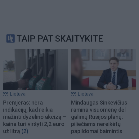
TAIP PAT SKAITYKITE
Lietuva
Lietuva
Premjeras: nėra
Mindaugas Sinkevičius
indikacijų, kad reikia
ramina visuomenę dėl
mažinti dyzelino akcizą –
galimų Rusijos planų:
kaina turi viršyti 2,2 euro
piliečiams nereikėtų
už litrą
(2)
papildomai baimintis