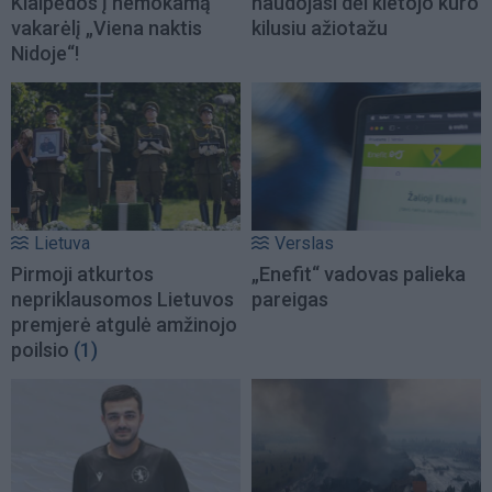
Klaipėdos į nemokamą
naudojasi dėl kietojo kuro
vakarėlį „Viena naktis
kilusiu ažiotažu
Nidoje“!
Lietuva
Verslas
Pirmoji atkurtos
„Enefit“ vadovas palieka
nepriklausomos Lietuvos
pareigas
premjerė atgulė amžinojo
poilsio
(1)