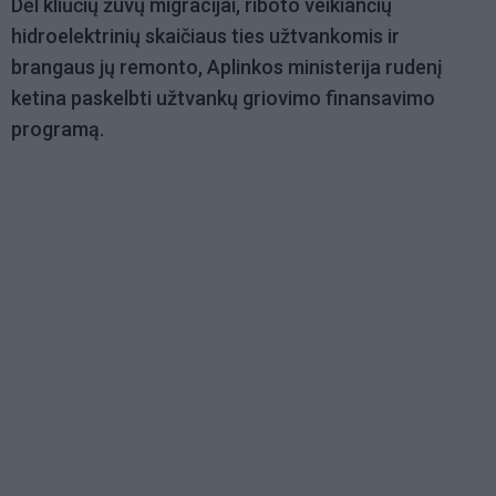
Dėl kliūčių žuvų migracijai, riboto veikiančių
hidroelektrinių skaičiaus ties užtvankomis ir
brangaus jų remonto, Aplinkos ministerija rudenį
ketina paskelbti užtvankų griovimo finansavimo
programą.