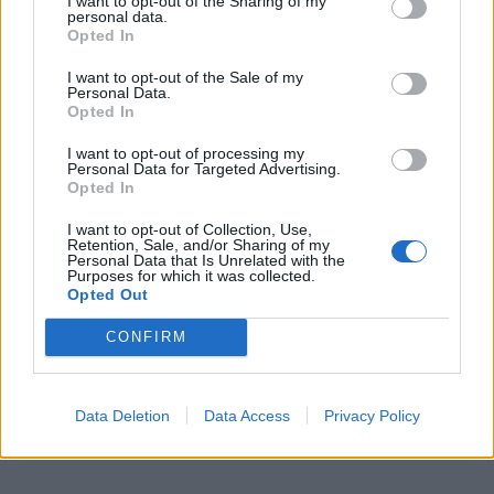
I want to opt-out of the Sharing of my
norą
užtenka
personal data.
Opted In
I want to opt-out of the Sale of my
Personal Data.
Opted In
Šiuo metu skaitomiausi
I want to opt-out of processing my
Personal Data for Targeted Advertising.
Trijų Zodiako ženklų jau
Opted In
artimiausiomis dienomis laukia
triumfas visuose reikaluose
I want to opt-out of Collection, Use,
Retention, Sale, and/or Sharing of my
Personal Data that Is Unrelated with the
Taro kortų horoskopas rugpjūčio 6
Purposes for which it was collected.
dienai: Svarstyklėms – sėkmė,
Opted Out
Jaučiams – greiti sprendimai
CONFIRM
Šie Zodiako ženklai pagaliau
pasieks proveržį, kurio taip ilgai
laukė
Data Deletion
Data Access
Privacy Policy