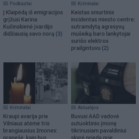
Podkastai
Kriminalai
Į Klaipėdą iš emigracijos
Keistas smurtinis
grįžusi Karina
incidentas miesto centre:
Kučinskienė įvardijo
sutramdytą agresyvų
didžiausią savo norą
(3)
mušeiką baro lankytojai
surišo elektros
prailgintuvu
(2)
Kriminalai
Aktualijos
Kraupi avarija prie
Buvusi AAD vadovė
Vilniaus atėmė tris
sutuoktinio įmonę
brangiausius žmones:
tikrinusiam pavaldiniui
pranešė, kaip bus
skyrė priedą prie