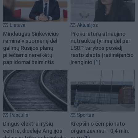
Lietuva
Aktualijos
Mindaugas Sinkevičius
Prokuratūra atnaujino
ramina visuomenę dėl
nutrauktą tyrimą dėl per
galimų Rusijos planų:
LSDP tarybos posėdį
piliečiams nereikėtų
rasto slapta įrašinėjančio
papildomai baimintis
įrenginio
(1)
Pasaulis
Sportas
Dingus elektrai ryšių
Krepšinio čempionato
centre, didelėje Anglijos
organizavimui - 0,4 mln.
dalyje sutriko geležinkelių
eurų
(1)