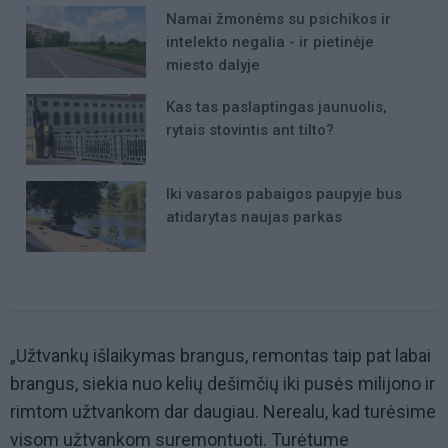
Namai žmonėms su psichikos ir
intelekto negalia - ir pietinėje
miesto dalyje
Kas tas paslaptingas jaunuolis,
rytais stovintis ant tilto?
Iki vasaros pabaigos paupyje bus
atidarytas naujas parkas
„Užtvankų išlaikymas brangus, remontas taip pat labai
brangus, siekia nuo kelių dešimčių iki pusės milijono ir
rimtom užtvankom dar daugiau. Nerealu, kad turėsime
visom užtvankom suremontuoti. Turėtume