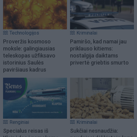
Technologijos
Kriminalai
Proveržis kosmoso
Pamiršo, kad namai jau
moksle: galingiausias
priklauso kitiems:
teleskopas užfiksavo
nostalgija daiktams
istorinius Saulės
privertė griebtis smurto
paviršiaus kadrus
Renginiai
Kriminalai
Specialus reisas iš
Sukčiai nesnaudžia: