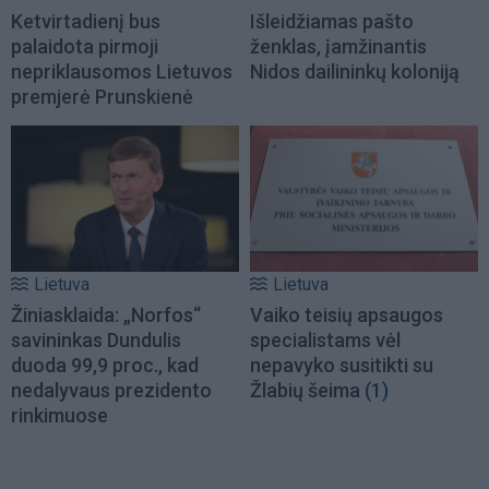
Ketvirtadienį bus
Išleidžiamas pašto
palaidota pirmoji
ženklas, įamžinantis
nepriklausomos Lietuvos
Nidos dailininkų koloniją
premjerė Prunskienė
Lietuva
Lietuva
Žiniasklaida: „Norfos“
Vaiko teisių apsaugos
savininkas Dundulis
specialistams vėl
duoda 99,9 proc., kad
nepavyko susitikti su
nedalyvaus prezidento
Žlabių šeima
(1)
rinkimuose