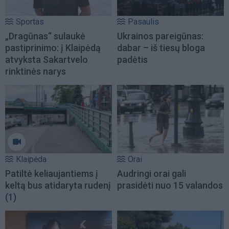
Sportas
Pasaulis
„Dragūnas“ sulaukė
Ukrainos pareigūnas:
pastiprinimo: į Klaipėdą
dabar – iš tiesų bloga
atvyksta Sakartvelo
padėtis
rinktinės narys
Klaipėda
Orai
Patiltė keliaujantiems į
Audringi orai gali
keltą bus atidaryta rudenį
prasidėti nuo 15 valandos
(1)