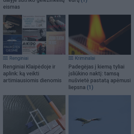
eismas
Renginiai
Kriminalai
Renginiai Klaipėdoje ir
Padegėjas į kiemą tyliai
aplink: ką veikti
įsliūkino naktį: tamsą
artimiausiomis dienomis
nušvietė pastatą apėmusi
liepsna
(1)