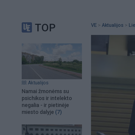
TOP
VE
>
Aktualijos
>
Li
Aktualijos
Namai žmonėms su
psichikos ir intelekto
negalia - ir pietinėje
miesto dalyje
(7)