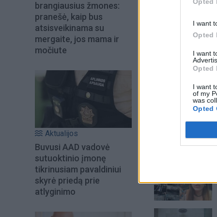
Opted 
brangiausius žmones:
pranešė, kaip bus
I want t
atsisveikinama su
Opted 
mergaite, jos mama ir
močiute
I want 
Advertis
Opted 
I want t
of my P
was col
Opted 
Aktualijos
Buvusi AAD vadovė
Šiuo metu skait
sutuoktinio įmonę
tikrinusiam pavaldiniui
skyrė priedą prie
atlyginimo