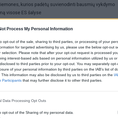
priemones, kurios padėtų suvienodinti bausmių vykdymo
mą visose ES šalyse
, tarp tokių priemonių yra mažų laisvės atėmimo vietų įst
Not Process My Personal Information
to opt-out of the sale, sharing to third parties, or processing of your per
formation for targeted advertising by us, please use the below opt-out s
eigimu, mažas nuteistųjų skaičius bausmės atlikimo viet
r selection. Please note that after your opt-out request is processed y
efektyvų darbą su jais, jų veiksmingą socialinę integraciją į
eing interest-based ads based on personal information utilized by us or
disclosed to third parties prior to your opt-out. You may separately opt-
iūrą.
losure of your personal information by third parties on the IAB’s list of
. This information may also be disclosed by us to third parties on the
IA
Participants
that may further disclose it to other third parties.
utos, tiek Europos Sąjunga pabrėžia sulaikytųjų ir nuteis
reabilitacijos svarbą. Mažų bausmės atlikimo vietų plėtra E
usmių vykdymo sistemose prisidėtų ir prie glaudesnio
l Data Processing Opt Outs
biavimo šioje srityje“, – teigia ministrė.
o opt-out of the Sharing of my personal data.