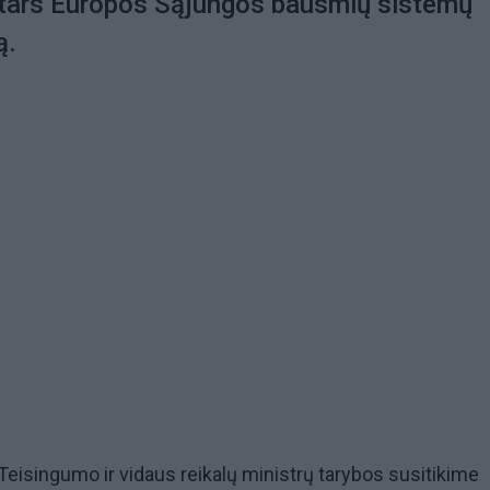
tars Europos Sąjungos bausmių sistemų
ą.
isingumo ir vidaus reikalų ministrų tarybos susitikime