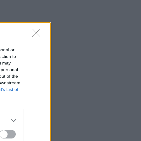
aigų
sonal or
ection to
ose
ou may
 personal
out of the
 downstream
B’s List of
tųjų
S