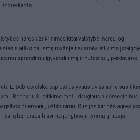
ingredientą
lstybės narės užtikrinimas kitai valstybei narei, jog
stasis atliks bausmę mažoje bausmės atlikimo įstaigoje
i teismų sprendimų įgyvendinimą ir nuteistųjų perdavimo
metu E. Dobrowolska taip pat dalyvaus dvišaliame susitik
damu Bodnaru. Susitikimo metu daugiausia dėmesio bus
pagalbos priemonių užtikrinimui Rusijos karinės agresijos
ir šalių bendradarbiavimo jungtinėje tyrimų grupėje