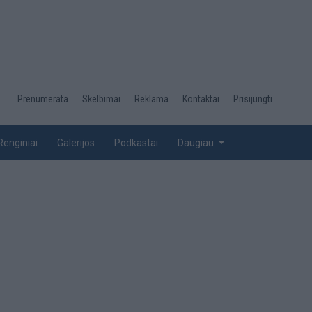
Desktop
Prenumerata
Skelbimai
Reklama
Kontaktai
Prisijungti
menu
top
Renginiai
Galerijos
Podkastai
Daugiau