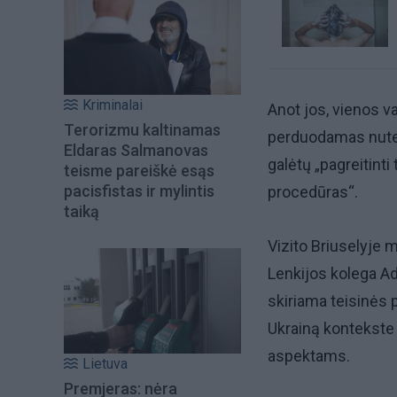
Kriminalai
Anot jos, vienos va
Terorizmu kaltinamas
perduodamas nutei
Eldaras Salmanovas
galėtų „pagreitint
teisme pareiškė esąs
pacisfistas ir mylintis
procedūras“.
taiką
Vizito Briuselyje 
Lenkijos kolega A
skiriama teisinės 
Ukrainą kontekste 
aspektams.
Lietuva
Premjeras: nėra