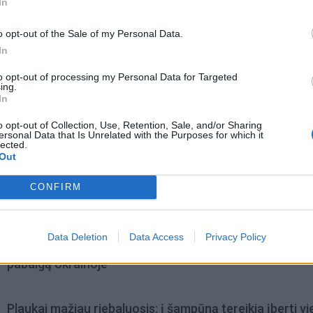
In
o opt-out of the Sale of my Personal Data.
In
to opt-out of processing my Personal Data for Targeted
ing.
In
o opt-out of Collection, Use, Retention, Sale, and/or Sharing
ersonal Data that Is Unrelated with the Purposes for which it
lected.
Out
CONFIRM
omiausi
Data Deletion
Data Access
Privacy Policy
Aiškiaregės pranašystė: numatė katastrofišką karo
pabaigą Ukrainoje
Plaukai mažiau riebaluosis: į šampūną tereikia įberti v