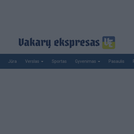
Jūra
Sportas
Pasaulis
Verslas
Gyvenimas