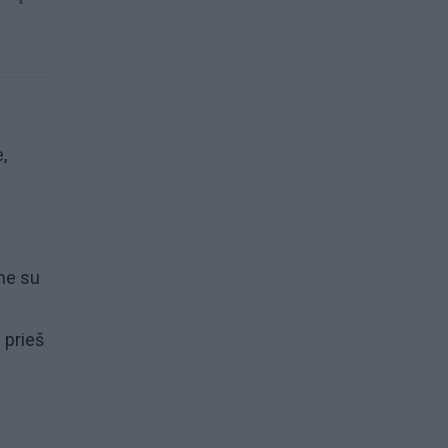
,
ime su
 prieš