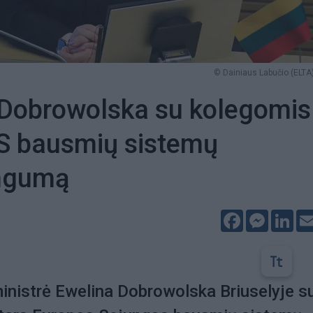
© Dainiaus Labučio (ELTA)
 Dobrowolska su kolegomis
ES bausmių sistemų
ngumą
Facebook
Messeng
Lin
inistrė Ewelina Dobrowolska Briuselyje s