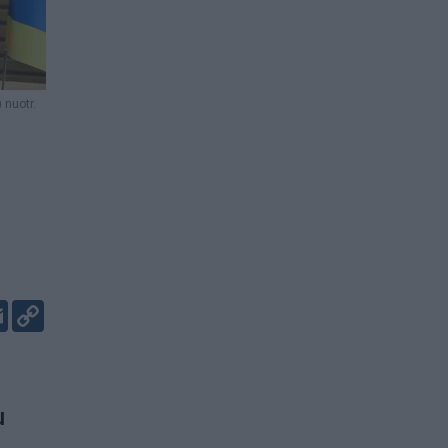
 nuotr.
er
kedIn
Email
Copy
Link
u