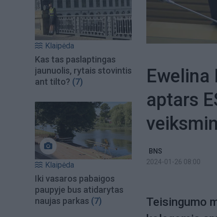
Klaipėda
Kas tas paslaptingas
Ewelina
jaunuolis, rytais stovintis
ant tilto?
(7)
aptars 
veiksmi
BNS
2024-01-26 08:00
Klaipėda
Iki vasaros pabaigos
paupyje bus atidarytas
Teisingumo m
naujas parkas
(7)