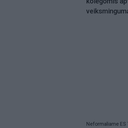
kolegomis ap
veiksmingum
Neformaliame ES Te