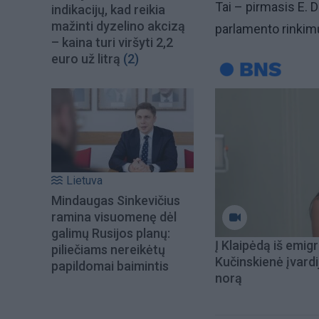
Tai – pirmasis E. 
indikacijų, kad reikia
mažinti dyzelino akcizą
parlamento rinkimų
– kaina turi viršyti 2,2
euro už litrą
(2)
Lietuva
Mindaugas Sinkevičius
ramina visuomenę dėl
galimų Rusijos planų:
Į Klaipėdą iš emigr
piliečiams nereikėtų
Kučinskienė įvardi
papildomai baimintis
norą