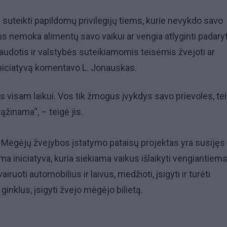
 suteikti papildomų privilegijų tiems, kurie nevykdo savo
s nemoka alimentų savo vaikui ar vengia atlyginti padary
 naudotis ir valstybės suteikiamomis teisėmis žvejoti ar
 iniciatyvą komentavo L. Jonauskas.
s visam laikui. Vos tik žmogus įvykdys savo prievoles, te
ąžinama“, – teigė jis.
s Mėgėjų žvejybos įstatymo pataisų projektas yra susijęs
a iniciatyva, kuria siekiama vaikus išlaikyti vengiantiem
ruoti automobilius ir laivus, medžioti, įsigyti ir turėti
ginklus, įsigyti žvejo mėgėjo bilietą.