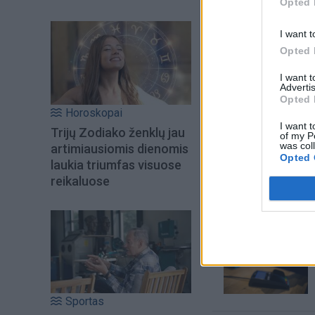
Opted 
I want t
Opted 
I want 
Advertis
Opted 
Horoskopai
I want t
Trijų Zodiako ženklų jau
of my P
was col
artimiausiomis dienomis
Šiuo metu skait
Opted 
laukia triumfas visuose
reikaluose
Sportas