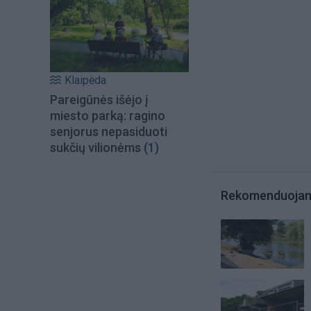
Klaipėda
Pareigūnės išėjo į
miesto parką: ragino
senjorus nepasiduoti
sukčių vilionėms
(1)
Rekomenduoja