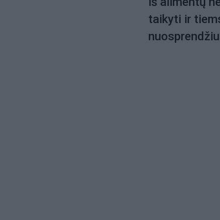
iš alimentų n
taikyti ir tie
nuosprendžius