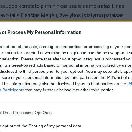
saugos komiteto pirmininkas socialdemokratas Linas
avo tai siūlančias Mėgėjų žvejybos įstatymo pataisas.
eidimas žvejoti nebūtų išduodamas arba jo galiojimas būt
Not Process My Personal Information
, kurie vengia vykdyti įsiteisėjusį nuosprendį ne tik dė
to opt-out of the sale, sharing to third parties, or processing of your per
et taip pat neatlygino žalos už padarytus nusikaltimus ar ž
formation for targeted advertising by us, please use the below opt-out s
r selection. Please note that after your opt-out request is processed y
eing interest-based ads based on personal information utilized by us or
disclosed to third parties prior to your opt-out. You may separately opt-
 įstatymo pataisomis siekiama paskatinti skolininkus vy
losure of your personal information by third parties on the IAB’s list of
. This information may also be disclosed by us to third parties on the
IA
ir greičiau atsiskaityti su vaikais, nukentėjusiais asmen
Participants
that may further disclose it to other third parties.
l Data Processing Opt Outs
o opt-out of the Sharing of my personal data.