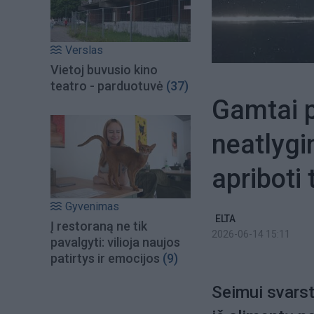
Verslas
Vietoj buvusio kino
teatro - parduotuvė
(37)
Gamtai p
neatlyg
apriboti 
Gyvenimas
ELTA
Į restoraną ne tik
2026-06-14 15:11
pavalgyti: vilioja naujos
patirtys ir emocijos
(9)
Seimui svarst