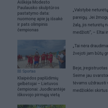
Aiškėja Modesto
Paulausko skulptūros
„Valstybė neturėtų
pastatymo data:
pareigų. Jei žmogu
nuomonę apie ją išsakė
ir pats olimpinis
žalą, jis neturėtų
čempionas
medžioti“, – Eltai
„Tai nėra draudima
žvejoti jam būtų gr
Beje, įregistruota
Sportas
Seime jau svarstom
Klaipėdos paplūdimių
tėvams uždrausti vai
gelbėtojai – Lietuvos
čempionai: Juodkrantėje
medžioklei skirtus 
iškovojo pirmąją vietą