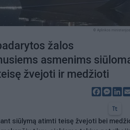
© Aplinkos ministerijos
adarytos žalos
inusiems asmenims siūlom
teisę žvejoti ir medžioti
Facebook
Messeng
Lin
ant siūlymą atimti teisę žvejoti bei medži