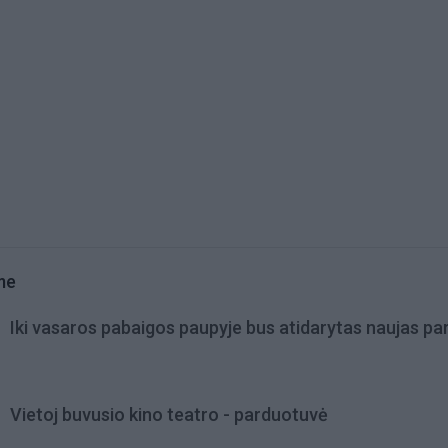
me
Iki vasaros pabaigos paupyje bus atidarytas naujas pa
Vietoj buvusio kino teatro - parduotuvė