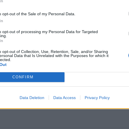
In
o opt-out of the Sale of my Personal Data.
In
to opt-out of processing my Personal Data for Targeted
ing.
In
o opt-out of Collection, Use, Retention, Sale, and/or Sharing
ersonal Data that Is Unrelated with the Purposes for which it
lected.
omiausi
Out
CONFIRM
Užgeso gimnazijos direktoriaus gyvybė
Data Deletion
Data Access
Privacy Policy
Dingo ne tik banko kortelė: ištuštėjo ir banko sąskaita