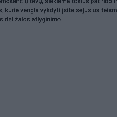
emokančių tėvų, siekiama tokius pat riboj
ms, kurie vengia vykdyti įsiteisėjusius teis
 dėl žalos atlyginimo.