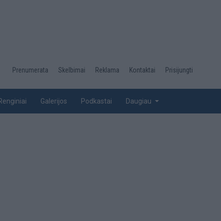
Desktop
Prenumerata
Skelbimai
Reklama
Kontaktai
Prisijungti
menu
top
Renginiai
Galerijos
Podkastai
Daugiau