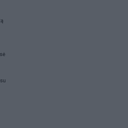
tą
isė
 su
s