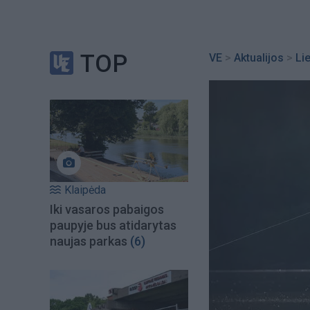
TOP
VE
>
Aktualijos
>
Li
Klaipėda
Iki vasaros pabaigos
paupyje bus atidarytas
naujas parkas
(6)