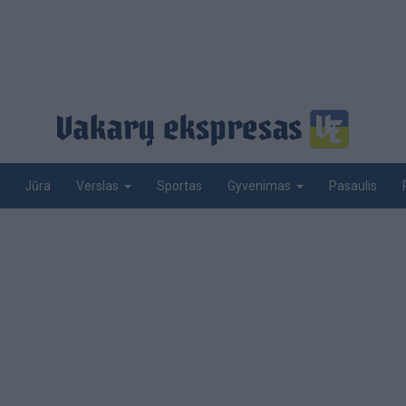
Jūra
Sportas
Pasaulis
Verslas
Gyvenimas