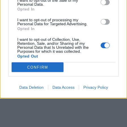
I want to opt-out of the Sale of my
Personal Data.
Opted In
I want to opt-out of processing my
Personal Data for Targeted Advertising.
Opted In
I want to opt-out of Collection, Use,
Retention, Sale, and/or Sharing of my
Lietuva
Lietuva
Personal Data that Is Unrelated with the
Purposes for which it was collected.
Neblaivaus vairavęs
Pasieniečiai už 1,24 mln.
Opted Out
politologas Laučiaus
eurų įsigijo devyniolika
nesutinka su teismo
naujų visureigių
CONFIRM
nuosprendžiu: prašo leisti
vairuoti anksčiau
Data Deletion
Data Access
Privacy Policy