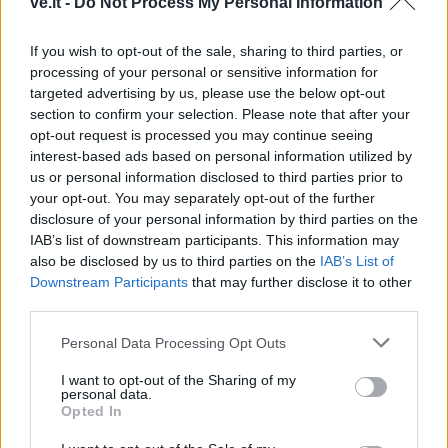
ve.lt -
Do Not Process My Personal Information
If you wish to opt-out of the sale, sharing to third parties, or
processing of your personal or sensitive information for
Lietuva
Lietuva
targeted advertising by us, please use the below opt-out
Seimo pirmininkas:
Mokesčių sumos: TOP-10
section to confirm your selection. Please note that after your
opt-out request is processed you may continue seeing
Kazimira Prunskienė – ne
įmonių sumokėjo
interest-based ads based on personal information utilized by
viršininkė, o lyderė,
penktadalį milijardo
us or personal information disclosed to third parties prior to
uždegusi dirbti Lietuvai
your opt-out. You may separately opt-out of the further
(2)
disclosure of your personal information by third parties on the
IAB’s list of downstream participants. This information may
also be disclosed by us to third parties on the
IAB’s List of
Downstream Participants
that may further disclose it to other
third parties.
Personal Data Processing Opt Outs
Lietuva
Lietuva
I want to opt-out of the Sharing of my
personal data.
Pritarta siūlymui Ukrainos
Į lobistų sąrašą įtraukta
Opted In
karo pabėgėliams skirti
Veterinarijos farmacijos
per 12 mln. eurų
(7)
asociacija