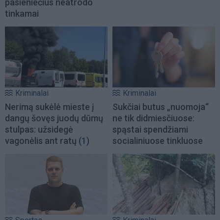
pasieniečius neatrodo
tinkamai
Kriminalai
Kriminalai
Nerimą sukėlė mieste į
Sukčiai butus „nuomoja“
dangų šovęs juodų dūmų
ne tik didmiesčiuose:
stulpas: užsidegė
spąstai spendžiami
vagonėlis ant ratų
(1)
socialiniuose tinkluose