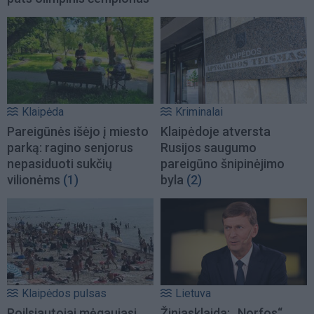
Klaipėda
Kriminalai
Pareigūnės išėjo į miesto
Klaipėdoje atversta
parką: ragino senjorus
Rusijos saugumo
nepasiduoti sukčių
pareigūno šnipinėjimo
vilionėms
(1)
byla
(2)
Klaipėdos pulsas
Lietuva
Poilsiautojai mėgaujasi
Žiniasklaida: „Norfos“