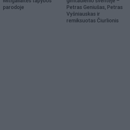
Mitigailaitės tapybos
gimtadienio šventėje –
parodoje
Petras Geniušas, Petras
Vyšniauskas ir
remiksuotas Čiurlionis
Load
More