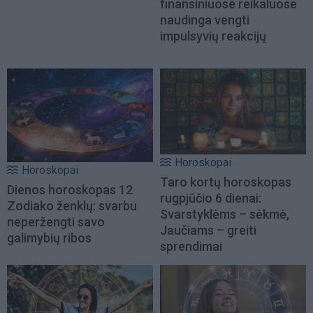
finansiniuose reikaluose
naudinga vengti
impulsyvių reakcijų
Horoskopai
Horoskopai
Taro kortų horoskopas
Dienos horoskopas 12
rugpjūčio 6 dienai:
Zodiako ženklų: svarbu
Svarstyklėms – sėkmė,
neperžengti savo
Jaučiams – greiti
galimybių ribos
sprendimai