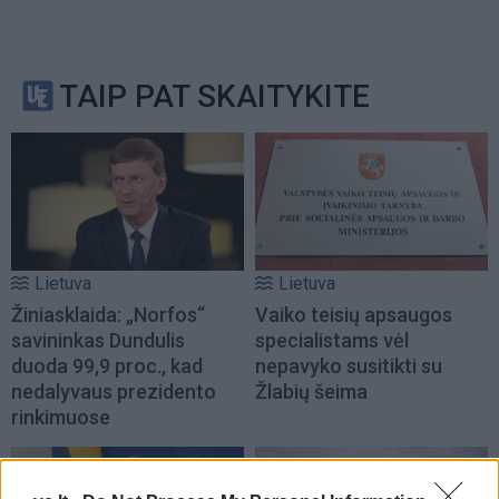
TAIP PAT SKAITYKITE
Lietuva
Lietuva
Žiniasklaida: „Norfos“
Vaiko teisių apsaugos
savininkas Dundulis
specialistams vėl
duoda 99,9 proc., kad
nepavyko susitikti su
nedalyvaus prezidento
Žlabių šeima
rinkimuose