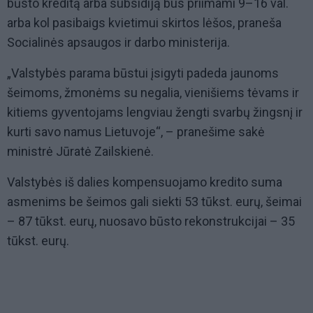
būsto kreditą arba subsidiją bus priimami 9–16 val.
arba kol pasibaigs kvietimui skirtos lėšos, praneša
Socialinės apsaugos ir darbo ministerija.
„Valstybės parama būstui įsigyti padeda jaunoms
šeimoms, žmonėms su negalia, vienišiems tėvams ir
kitiems gyventojams lengviau žengti svarbų žingsnį ir
kurti savo namus Lietuvoje“, – pranešime sakė
ministrė Jūratė Zailskienė.
Valstybės iš dalies kompensuojamo kredito suma
asmenims be šeimos gali siekti 53 tūkst. eurų, šeimai
– 87 tūkst. eurų, nuosavo būsto rekonstrukcijai – 35
tūkst. eurų.