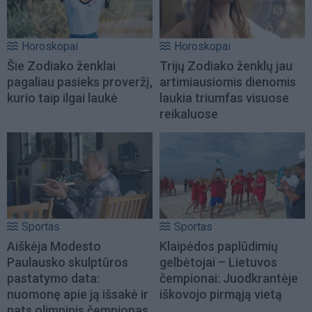
Horoskopai
Horoskopai
Šie Zodiako ženklai
Trijų Zodiako ženklų jau
pagaliau pasieks proveržį,
artimiausiomis dienomis
kurio taip ilgai laukė
laukia triumfas visuose
reikaluose
Sportas
Sportas
Aiškėja Modesto
Klaipėdos paplūdimių
Paulausko skulptūros
gelbėtojai – Lietuvos
pastatymo data:
čempionai: Juodkrantėje
nuomonę apie ją išsakė ir
iškovojo pirmąją vietą
pats olimpinis čempionas