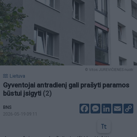
© Vitos JUREVIČIENĖS nuotr.
Lietuva
Gyventojai antradienį gali prašyti paramos
būstui įsigyti
(2)
Facebook
Messenger
LinkedIn
Email
C
BNS
L
2026-05-19 09:11