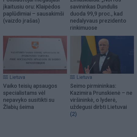
įkaitusiu oru: Klaipėdos
savininkas Dundulis
paplūdimiai – sausakimši
duoda 99,9 proc., kad
(vaizdo įrašas)
nedalyvaus prezidento
rinkimuose
Lietuva
Lietuva
Vaiko teisių apsaugos
Seimo pirmininkas:
specialistams vėl
Kazimira Prunskienė – ne
nepavyko susitikti su
viršininkė, o lyderė,
Žlabių šeima
uždegusi dirbti Lietuvai
(2)