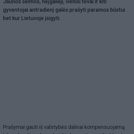
Jaunos šeimos, neįgalieji, vieniši tėvai ir kiti
gyventojai antradienį galės prašyti paramos būstui
bet kur Lietuvoje įsigyti.
Prašymai gauti iš valstybės dalinai kompensuojamą