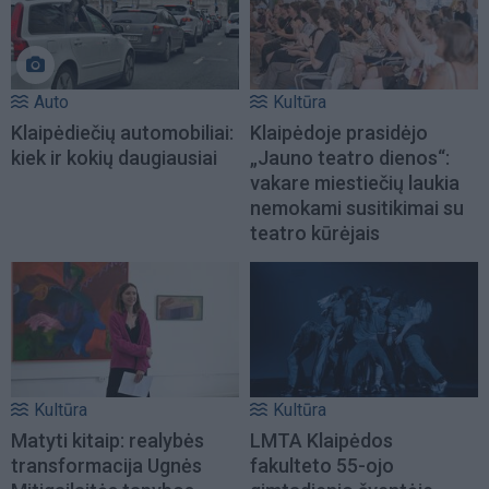
Auto
Kultūra
Klaipėdiečių automobiliai:
Klaipėdoje prasidėjo
kiek ir kokių daugiausiai
„Jauno teatro dienos“:
vakare miestiečių laukia
nemokami susitikimai su
teatro kūrėjais
Kultūra
Kultūra
Matyti kitaip: realybės
LMTA Klaipėdos
transformacija Ugnės
fakulteto 55-ojo