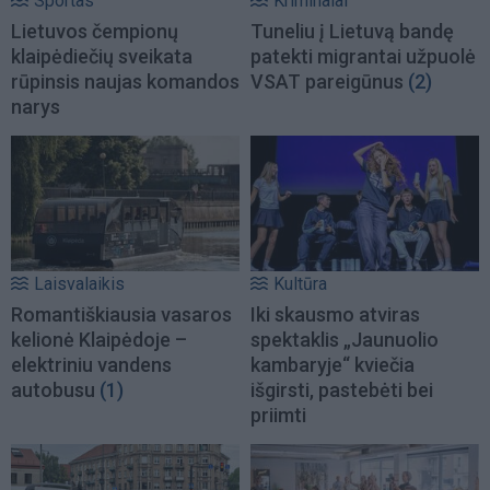
Sportas
Kriminalai
Lietuvos čempionų
Tuneliu į Lietuvą bandę
klaipėdiečių sveikata
patekti migrantai užpuolė
rūpinsis naujas komandos
VSAT pareigūnus
(2)
narys
Laisvalaikis
Kultūra
Romantiškiausia vasaros
Iki skausmo atviras
kelionė Klaipėdoje –
spektaklis „Jaunuolio
elektriniu vandens
kambaryje“ kviečia
autobusu
(1)
išgirsti, pastebėti bei
priimti