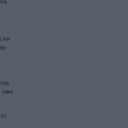
ieną
, kai
ado
ciją.
– sakė
 31