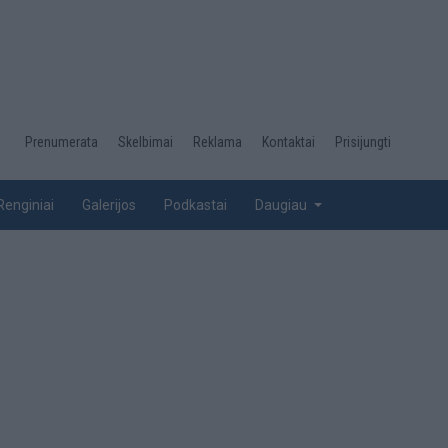
Desktop
Prenumerata
Skelbimai
Reklama
Kontaktai
Prisijungti
menu
top
Renginiai
Galerijos
Podkastai
Daugiau