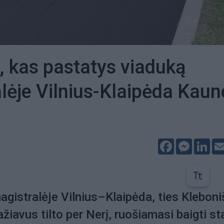
 kas pastatys viaduką
lėje Vilnius-Klaipėda Kaun
Facebook
Messeng
Lin
gistralėje Vilnius–Klaipėda, ties Kleboni
žiavus tilto per Nerį, ruošiamasi baigti st