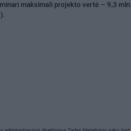
iminari maksimali projekto vertė – 9,3 mln
).
 administracijos direktorius Tadas Metelionis sako, kad