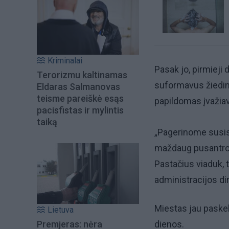
Kriminalai
Pasak jo, pirmieji
Terorizmu kaltinamas
suformavus žiedinę
Eldaras Salmanovas
teisme pareiškė esąs
papildomas įvažiav
pacisfistas ir mylintis
taiką
„Pagerinome susis
maždaug pusantro 
Pastačius viaduk, 
administracijos di
Miestas jau paskel
Lietuva
Premjeras: nėra
dienos.