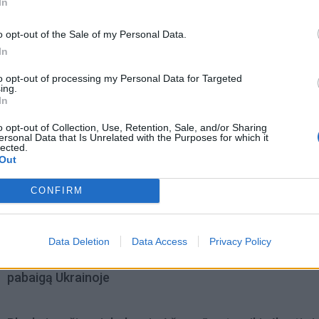
In
o opt-out of the Sale of my Personal Data.
In
to opt-out of processing my Personal Data for Targeted
ing.
In
o opt-out of Collection, Use, Retention, Sale, and/or Sharing
ersonal Data that Is Unrelated with the Purposes for which it
lected.
Out
CONFIRM
omiausi
Data Deletion
Data Access
Privacy Policy
Aiškiaregės pranašystė: numatė katastrofišką karo
pabaigą Ukrainoje