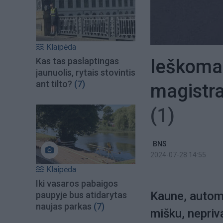
Klaipėda
Ieškoma,
Kas tas paslaptingas
jaunuolis, rytais stovintis
ant tilto?
(7)
magistra
(1)
BNS
2024-07-28 14:55
Klaipėda
Iki vasaros pabaigos
Kaune, automa
paupyje bus atidarytas
naujas parkas
(7)
mišku, nepriva