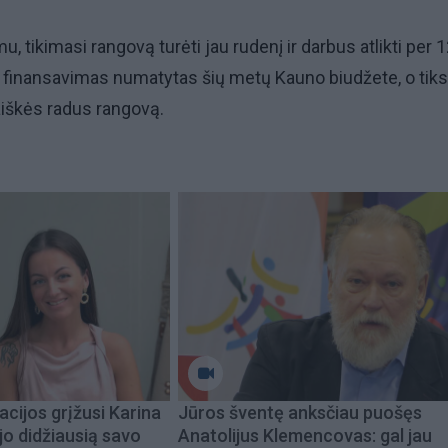
mu, tikimasi rangovą turėti jau rudenį ir darbus atlikti per 
 finansavimas numatytas šių metų Kauno biudžete, o tiksl
iškės radus rangovą.
acijos grįžusi Karina
Jūros šventę anksčiau puošęs
jo didžiausią savo
Anatolijus Klemencovas: gal jau