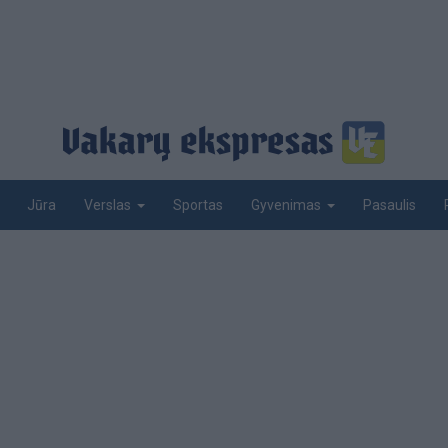
Jūra
Sportas
Pasaulis
Verslas
Gyvenimas