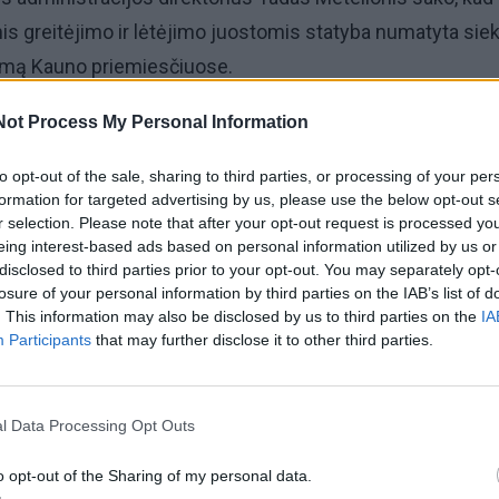
s greitėjimo ir lėtėjimo juostomis statyba numatyta siek
kimą Kauno priemiesčiuose.
Not Process My Personal Information
ngtį Klaipėdos link sumažės transporto srautas Savanori
gistralinio kelio mazge. Tai ypač aktualu piko metu“, –
to opt-out of the sale, sharing to third parties, or processing of your per
ė T. Metelionis.
formation for targeted advertising by us, please use the below opt-out s
r selection. Please note that after your opt-out request is processed y
eing interest-based ads based on personal information utilized by us or
iaduką taip pat sumažės teritorijų atskyrimas – Briedžių t
disclosed to third parties prior to your opt-out. You may separately opt-
 ir Eigulių mikrorajonas taps lengviau pasiekiami.
losure of your personal information by third parties on the IAB’s list of
. This information may also be disclosed by us to third parties on the
IA
Participants
that may further disclose it to other third parties.
gatvės tęsinys – viadukas. Čia pat esanti žiedinė sankryža
eismo kryptis: A1 iš Vilniaus krypties į Eigulių mikrorajoną
 į A1 Klaipėdos kryptimi bei jungtį iš Briedžių tako“, – teig
l Data Processing Opt Outs
o opt-out of the Sharing of my personal data.