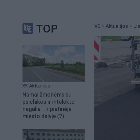
TOP
VE
>
Aktualijos
>
Li
Aktualijos
Namai žmonėms su
psichikos ir intelekto
negalia - ir pietinėje
miesto dalyje
(7)