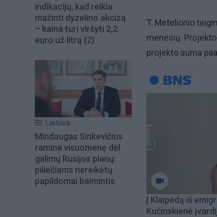
indikacijų, kad reikia
mažinti dyzelino akcizą
T. Metelionio teigi
– kaina turi viršyti 2,2
mėnesių. Projekto
euro už litrą
(2)
projekto suma paa
Lietuva
Mindaugas Sinkevičius
ramina visuomenę dėl
galimų Rusijos planų:
piliečiams nereikėtų
papildomai baimintis
Į Klaipėdą iš emigr
Kučinskienė įvardi