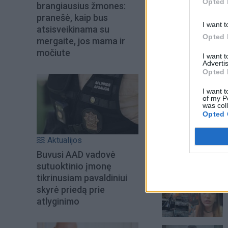
Opted 
brangiausius žmones:
pranešė, kaip bus
I want t
atsisveikinama su
Opted 
mergaite, jos mama ir
močiute
I want 
Advertis
Opted 
I want t
of my P
was col
Opted 
Aktualijos
Buvusi AAD vadovė
Šiuo metu skait
sutuoktinio įmonę
tikrinusiam pavaldiniui
skyrė priedą prie
atlyginimo