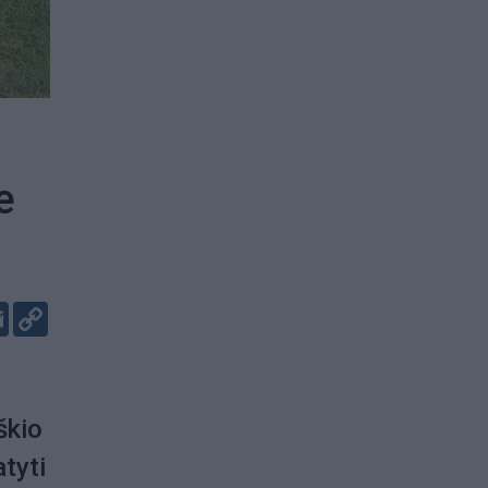
e
er
kedIn
Email
Copy
Link
škio
atyti