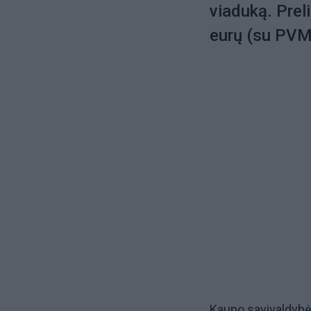
viaduką. Prel
eurų (su PVM
Kauno savivaldybės