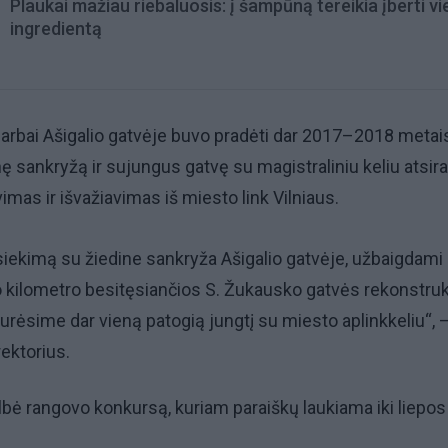
Plaukai mažiau riebaluosis: į šampūną tereikia įberti v
ingredientą
 darbai Ašigalio gatvėje buvo pradėti dar 2017–2018 metais
 sankryžą ir sujungus gatvę su magistraliniu keliu atsir
imas ir išvažiavimas iš miesto link Vilniaus.
iekimą su žiedine sankryža Ašigalio gatvėje, užbaigdami
kilometro besitęsiančios S. Žukausko gatvės rekonstruk
turėsime dar vieną patogią jungtį su miesto aplinkkeliu“, 
rektorius.
bė rangovo konkursą, kuriam paraiškų laukiama iki liepos