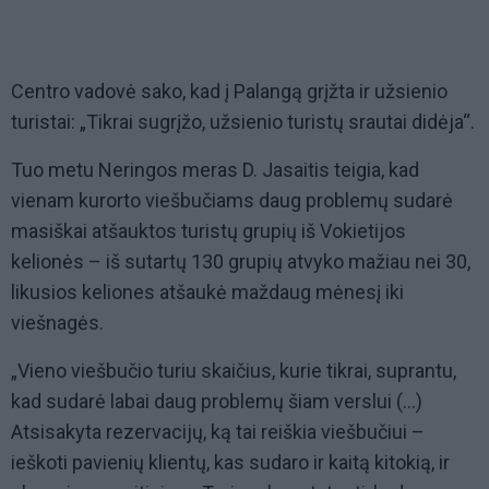
Centro vadovė sako, kad į Palangą grįžta ir užsienio
turistai: „Tikrai sugrįžo, užsienio turistų srautai didėja“.
Tuo metu Neringos meras D. Jasaitis teigia, kad
vienam kurorto viešbučiams daug problemų sudarė
masiškai atšauktos turistų grupių iš Vokietijos
kelionės – iš sutartų 130 grupių atvyko mažiau nei 30,
likusios keliones atšaukė maždaug mėnesį iki
viešnagės.
„Vieno viešbučio turiu skaičius, kurie tikrai, suprantu,
kad sudarė labai daug problemų šiam verslui (...)
Atsisakyta rezervacijų, ką tai reiškia viešbučiui –
ieškoti pavienių klientų, kas sudaro ir kaitą kitokią, ir