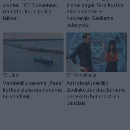
žiemai: TOP 3 skaniausi
dienai pagal Taro kortas:
receptai, kurie puikiai
Skorpionams –
laikosi
nuovargis, Šauliams –
išdavystė
Jūra
Horoskopai
Vandeniliu varoma „Rasa“
Astrologė įvardijo
kol kas pluša naudodama
Zodiako ženklus, kuriems
ne vandenilį
nereikėtų bendrauti su
Jaučiais