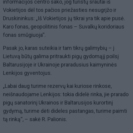
informacijos centro sako, jog turistų srautai iš
Vokietijos dėl tos pačios priežasties nesugrįžo ir
Druskininkus: „Iš Vokietijos jų tikrai yra tik apie pusė.
Karo fonas, geopolitinis fonas – Suvalkų koridoriaus
fonas smūgiuoja“.
Pasak jo, karas suteikia ir tam tikrų galimybių – į
Lietuvą būtų galima pritraukti pigų gydomąjį poilsį
Baltarusijoje ir Ukrainoje praradusius kaimyninės
Lenkijos gyventojus.
„Labai daug turime rezervų kai kuriose rinkose,
neišnaudojame Lenkijos: tokia didelė rinka, jie prarado
pigų sanatorinį Ukrainos ir Baltarusijos kurortinį
gydymą, turime dėti dideles pastangas, turime paimti
tą rinką“, – sakė R. Palionis.