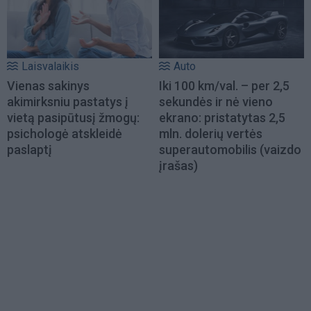
Laisvalaikis
Auto
Vienas sakinys
Iki 100 km/val. – per 2,5
akimirksniu pastatys į
sekundės ir nė vieno
vietą pasipūtusį žmogų:
ekrano: pristatytas 2,5
psichologė atskleidė
mln. dolerių vertės
paslaptį
superautomobilis (vaizdo
įrašas)