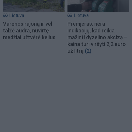
Lietuva
Lietuva
Varėnos rajoną ir vėl
Premjeras: nėra
talžė audra, nuvirtę
indikacijų, kad reikia
medžiai užtvėrė kelius
mažinti dyzelino akcizą –
kaina turi viršyti 2,2 euro
už litrą
(2)