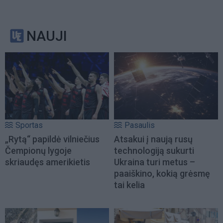
NAUJI
Sportas
Pasaulis
„Rytą“ papildė vilniečius
Atsakui į naują rusų
Čempionų lygoje
technologiją sukurti
skriaudęs amerikietis
Ukraina turi metus –
paaiškino, kokią grėsmę
tai kelia