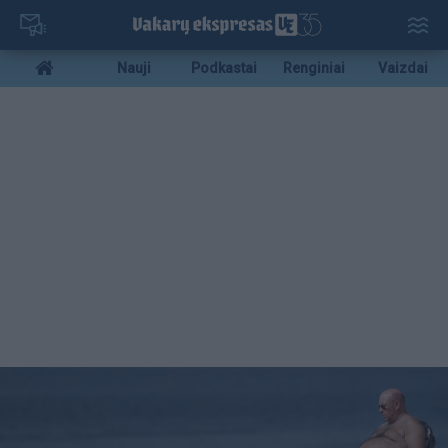
Pereiti
į
pagrindinį
Mobile
Nauji
Podkastai
Renginiai
Vaizdai
turinį
menu
bottom