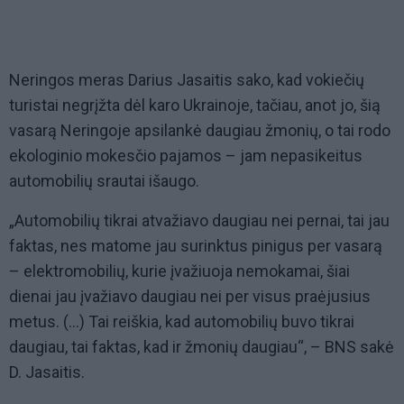
Neringos meras Darius Jasaitis sako, kad vokiečių
turistai negrįžta dėl karo Ukrainoje, tačiau, anot jo, šią
vasarą Neringoje apsilankė daugiau žmonių, o tai rodo
ekologinio mokesčio pajamos – jam nepasikeitus
automobilių srautai išaugo.
„Automobilių tikrai atvažiavo daugiau nei pernai, tai jau
faktas, nes matome jau surinktus pinigus per vasarą
– elektromobilių, kurie įvažiuoja nemokamai, šiai
dienai jau įvažiavo daugiau nei per visus praėjusius
metus. (...) Tai reiškia, kad automobilių buvo tikrai
daugiau, tai faktas, kad ir žmonių daugiau“, – BNS sakė
D. Jasaitis.