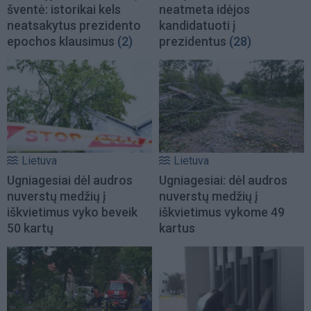
šventė: istorikai kels
neatmeta idėjos
neatsakytus prezidento
kandidatuoti į
epochos klausimus
(2)
prezidentus
(28)
Lietuva
Lietuva
Ugniagesiai dėl audros
Ugniagesiai: dėl audros
nuverstų medžių į
nuverstų medžių į
iškvietimus vyko beveik
iškvietimus vykome 49
50 kartų
kartus