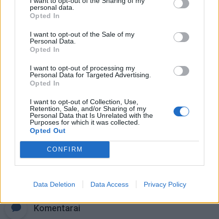
I want to opt-out of the Sharing of my
personal data.
plaukiojantis miestas
Opted In
Nemalonus kvapas šaldytuve dings
I want to opt-out of the Sale of my
be chemijos: ką įdėti į vidų
Personal Data.
Opted In
I want to opt-out of processing my
Šiais mėnesiais gimę žmonės yra
Personal Data for Targeted Advertising.
patys sėkmingiausi
Opted In
I want to opt-out of Collection, Use,
Retention, Sale, and/or Sharing of my
Personal Data that Is Unrelated with the
Purposes for which it was collected.
Opted Out
CONFIRM
Raktažodžiai
poilsiautojai
kurortai
Data Deletion
Data Access
Privacy Policy
Komentarai