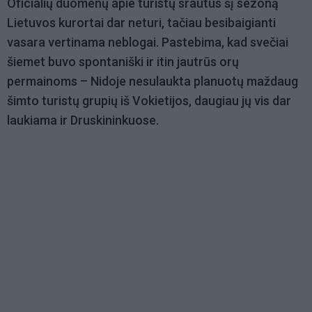
Oficialių duomenų apie turistų srautus šį sezoną
Lietuvos kurortai dar neturi, tačiau besibaigianti
vasara vertinama neblogai. Pastebima, kad svečiai
šiemet buvo spontaniški ir itin jautrūs orų
permainoms – Nidoje nesulaukta planuotų maždaug
šimto turistų grupių iš Vokietijos, daugiau jų vis dar
laukiama ir Druskininkuose.