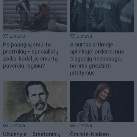
Lietuva
Lietuva
Po paauglių smurto
Smurtas artimoje
protrūkių – specialistų
aplinkoje: orderiai nuo
žodis: kodėl jie smurtą
tragedijų neapsaugo,
paverčia reginiu?
norima griežtinti
įstatymus
Lietuva
Lietuva
Užulėnyje – Smetoninių
Čmilytė-Nielsen