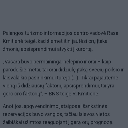
Palangos turizmo informacijos centro vadovė Rasa
Kmitienė teigė, kad šiemet itin jautėsi orų įtaka
žmonių apsisprendimui atvykti į kurortą.
„Vasara buvo permaininga, nelepino ir orai – kaip
parodė šie metai, tai orai didžiulę įtaką svečių poilsio ir
laisvalaikio pasirinkimui turėjo (...). Tikrai pajautėme
vieną iš didžiausių faktorių apsisprendimui, tai yra
gero oro faktorių“, – BNS teigė R. Kmitienė.
Anot jos, apgyvendinimo įstaigose išankstinės
rezervacijos buvo vangios, tačiau laisvos vietos
žaibiškai užimtos reaguojant į gerą orų prognozę.