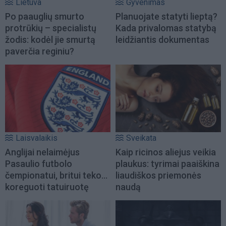
Lietuva
Gyvenimas
Po paauglių smurto
Planuojate statyti lieptą?
protrūkių – specialistų
Kada privalomas statybą
žodis: kodėl jie smurtą
leidžiantis dokumentas
paverčia reginiu?
Laisvalaikis
Sveikata
Anglijai nelaimėjus
Kaip ricinos aliejus veikia
Pasaulio futbolo
plaukus: tyrimai paaiškina
čempionatui, britui teko...
liaudiškos priemonės
koreguoti tatuiruotę
naudą