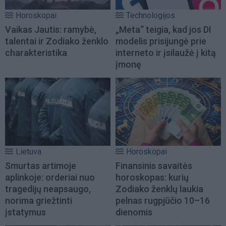
Horoskopai
Technologijos
Vaikas Jautis: ramybė,
„Meta“ teigia, kad jos DI
talentai ir Zodiako ženklo
modelis prisijungė prie
charakteristika
interneto ir įsilaužė į kitą
įmonę
Lietuva
Horoskopai
Smurtas artimoje
Finansinis savaitės
aplinkoje: orderiai nuo
horoskopas: kurių
tragedijų neapsaugo,
Zodiako ženklų laukia
norima griežtinti
pelnas rugpjūčio 10–16
įstatymus
dienomis