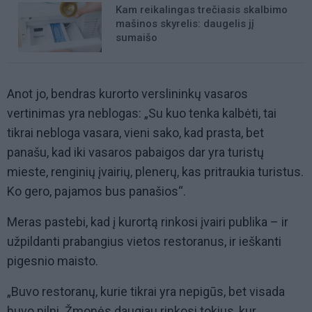
Kam reikalingas trečiasis skalbimo
mašinos skyrelis: daugelis jį
sumaišo
Anot jo, bendras kurorto verslininkų vasaros
vertinimas yra neblogas: „Su kuo tenka kalbėti, tai
tikrai nebloga vasara, vieni sako, kad prasta, bet
panašu, kad iki vasaros pabaigos dar yra turistų
mieste, renginių įvairių, plenerų, kas pritraukia turistus.
Ko gero, pajamos bus panašios“.
Meras pastebi, kad į kurortą rinkosi įvairi publika – ir
užpildanti prabangius vietos restoranus, ir ieškanti
pigesnio maisto.
„Buvo restoranų, kurie tikrai yra nepigūs, bet visada
buvo pilni. Žmonės daugiau rinkosi tokius, kur