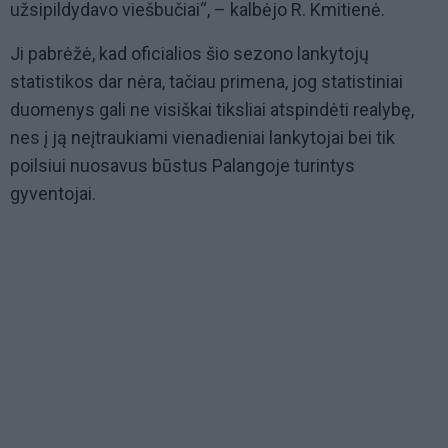
užsipildydavo viešbučiai“, – kalbėjo R. Kmitienė.
Ji pabrėžė, kad oficialios šio sezono lankytojų
statistikos dar nėra, tačiau primena, jog statistiniai
duomenys gali ne visiškai tiksliai atspindėti realybę,
nes į ją neįtraukiami vienadieniai lankytojai bei tik
poilsiui nuosavus būstus Palangoje turintys
gyventojai.