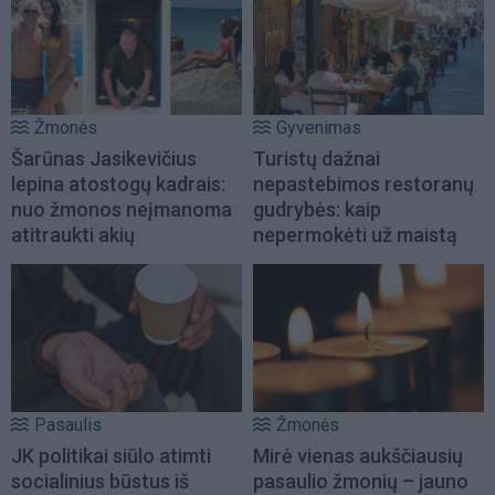
Žmonės
Gyvenimas
Šarūnas Jasikevičius
Turistų dažnai
lepina atostogų kadrais:
nepastebimos restoranų
nuo žmonos neįmanoma
gudrybės: kaip
atitraukti akių
nepermokėti už maistą
Pasaulis
Žmonės
JK politikai siūlo atimti
Mirė vienas aukščiausių
socialinius būstus iš
pasaulio žmonių – jauno