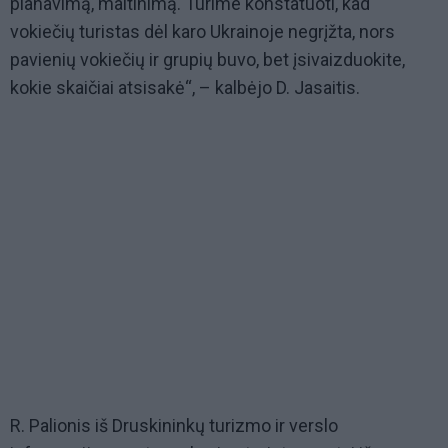
planavimą, maitinimą. Turime konstatuoti, kad
vokiečių turistas dėl karo Ukrainoje negrįžta, nors
pavienių vokiečių ir grupių buvo, bet įsivaizduokite,
kokie skaičiai atsisakė“, – kalbėjo D. Jasaitis.
R. Palionis iš Druskininkų turizmo ir verslo