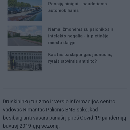
Pensijų pinigai - naudotiems
automobiliams
Namai žmonėms su psichikos ir
intelekto negalia - ir pietinėje
miesto dalyje
Kas tas paslaptingas jaunuolis,
rytais stovintis ant tilto?
Druskininkų turizmo ir verslo informacijos centro
vadovas Rimantas Palionis BNS sakė, kad
besibaigianti vasara panaši į prieš Covid-19 pandemiją
buvusį 2019-ųjų sezoną.