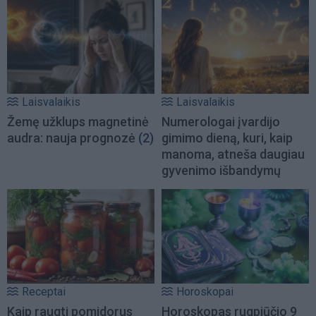
Laisvalaikis
Laisvalaikis
Žemę užklups magnetinė
Numerologai įvardijo
audra: nauja prognozė
(2)
gimimo dieną, kuri, kaip
manoma, atneša daugiau
gyvenimo išbandymų
Receptai
Horoskopai
Kaip raugti pomidorus
Horoskopas rugpjūčio 9