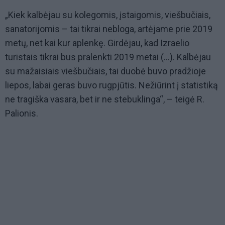
„Kiek kalbėjau su kolegomis, įstaigomis, viešbučiais,
sanatorijomis – tai tikrai nebloga, artėjame prie 2019
metų, net kai kur aplenkę. Girdėjau, kad Izraelio
turistais tikrai bus pralenkti 2019 metai (...). Kalbėjau
su mažaisiais viešbučiais, tai duobė buvo pradžioje
liepos, labai geras buvo rugpjūtis. Nežiūrint į statistiką
ne tragiška vasara, bet ir ne stebuklinga“, – teigė R.
Palionis.