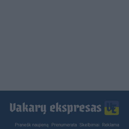
Load
More
Footer
Pranešk naujieną
Prenumerata
Skelbimai
Reklama