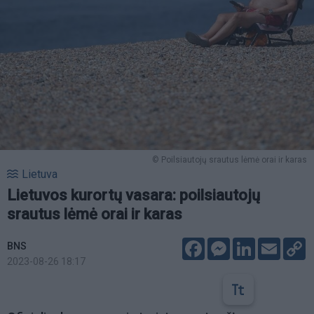
© Poilsiautojų srautus lėmė orai ir karas
Lietuva
Lietuvos kurortų vasara: poilsiautojų
srautus lėmė orai ir karas
Facebook
Messenger
LinkedIn
Email
C
BNS
L
2023-08-26 18:17