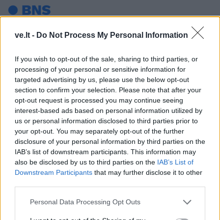
ve.lt -
Do Not Process My Personal Information
If you wish to opt-out of the sale, sharing to third parties, or
processing of your personal or sensitive information for
targeted advertising by us, please use the below opt-out
section to confirm your selection. Please note that after your
opt-out request is processed you may continue seeing
Į Klaipėdą iš emigracijos
Jūros šventę anksčiau
interest-based ads based on personal information utilized by
grįžusi Karina Kučinskienė
puošęs Anatolijus
us or personal information disclosed to third parties prior to
įvardijo didžiausią savo
Klemencovas: gal jau
your opt-out. You may separately opt-out of the further
norą
užtenka
disclosure of your personal information by third parties on the
IAB’s list of downstream participants. This information may
also be disclosed by us to third parties on the
IAB’s List of
Downstream Participants
that may further disclose it to other
Šiuo metu skaitomiausi
third parties.
Personal Data Processing Opt Outs
Laive planuoja apgyvendinti 80
tūkstančių žmonių: kaip atrodys