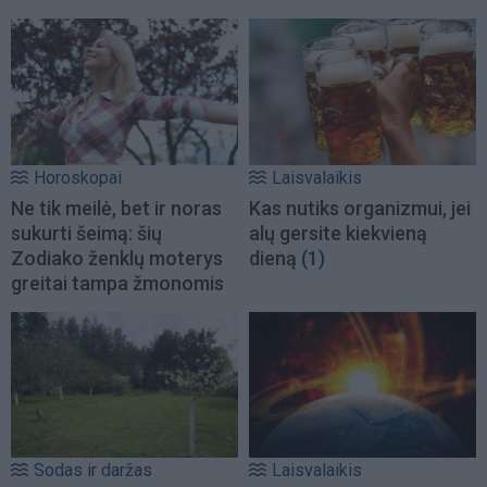
Horoskopai
Laisvalaikis
Ne tik meilė, bet ir noras
Kas nutiks organizmui, jei
sukurti šeimą: šių
alų gersite kiekvieną
Zodiako ženklų moterys
dieną
(1)
greitai tampa žmonomis
Sodas ir daržas
Laisvalaikis