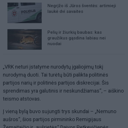
Negrįžo iš Jūros šventės: artimieji
laukė dvi savaites
Pelių ir žiurkių baubas: kas
graužikus gąsdina labiau nei
nuodai
„VRK neturi įstatyme nurodytų įgaliojimų tokį
nurodymą duoti. Tai turėtų būti palikta politinės
partijos narių ir politinės partijos diskrecijai. Šis
sprendimas yra galutinis ir neskundžiamas“, – aiškino
teismo atstovas.
Į vieną bylą buvo sujungti trys skundai – „Nemuno
aušros“, šios partijos pirmininko Remigijaus
Žemaitaičio ir „aušrietės“ Daivos Petkevičienės.