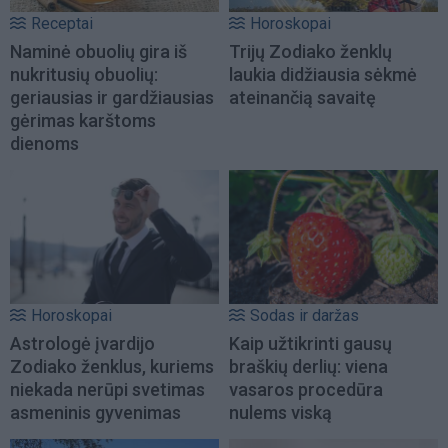
Receptai
Horoskopai
Naminė obuolių gira iš
Trijų Zodiako ženklų
nukritusių obuolių:
laukia didžiausia sėkmė
geriausias ir gardžiausias
ateinančią savaitę
gėrimas karštoms
dienoms
Horoskopai
Sodas ir daržas
Astrologė įvardijo
Kaip užtikrinti gausų
Zodiako ženklus, kuriems
braškių derlių: viena
niekada nerūpi svetimas
vasaros procedūra
asmeninis gyvenimas
nulems viską