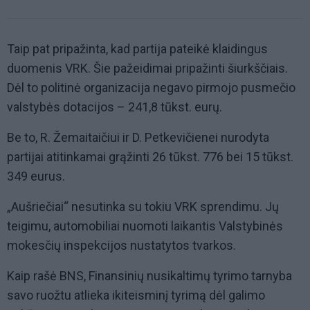
Taip pat pripažinta, kad partija pateikė klaidingus
duomenis VRK. Šie pažeidimai pripažinti šiurkščiais.
Dėl to politinė organizacija negavo pirmojo pusmečio
valstybės dotacijos – 241,8 tūkst. eurų.
Be to, R. Žemaitaičiui ir D. Petkevičienei nurodyta
partijai atitinkamai grąžinti 26 tūkst. 776 bei 15 tūkst.
349 eurus.
„Aušriečiai“ nesutinka su tokiu VRK sprendimu. Jų
teigimu, automobiliai nuomoti laikantis Valstybinės
mokesčių inspekcijos nustatytos tvarkos.
Kaip rašė BNS, Finansinių nusikaltimų tyrimo tarnyba
savo ruožtu atlieka ikiteisminį tyrimą dėl galimo