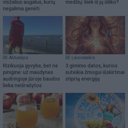
visžalius augalus, kurių
medžių: kiek iš jų išliko?
negalima genėti
Aktualijos
Laisvalaikis
Rizikuoja gyvybe, bet ne
3 gimimo datos, kurios
pinigine: už maudynes
suteikia žmogui išskirtinai
audringoje jūroje baudos
stiprią energiją
lieka neišrašytos