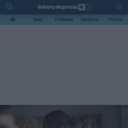
Pereiti
į
pagrindinį
Mobile
Nauji
Podkastai
Renginiai
Vaizdai
turinį
menu
bottom