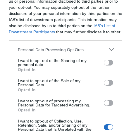
us or personal information disclosed to third parties prior to
your opt-out. You may separately opt-out of the further
disclosure of your personal information by third parties on the
IAB’s list of downstream participants. This information may
also be disclosed by us to third parties on the
IAB’s List of
Downstream Participants
that may further disclose it to other
third parties.
Personal Data Processing Opt Outs
TAIP PAT SKAITYKITE
I want to opt-out of the Sharing of my
personal data.
Opted In
I want to opt-out of the Sale of my
Personal Data.
Opted In
I want to opt-out of processing my
Personal Data for Targeted Advertising.
Opted In
Lietuva
Lietuva
Užulėnyje – Smetoninių
Čmilytė-Nielsen
I want to opt-out of Collection, Use,
Retention, Sale, and/or Sharing of my
šventė: istorikai kels
neatmeta idėjos
Personal Data that Is Unrelated with the