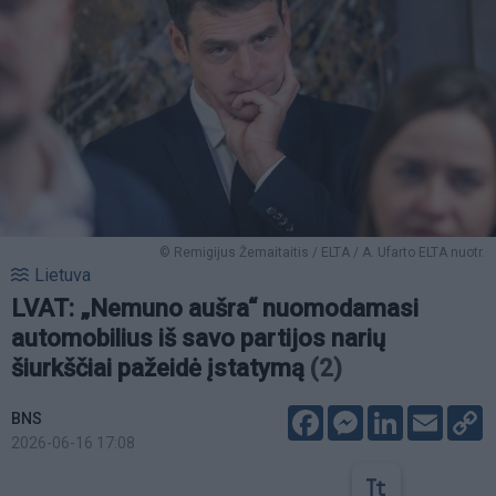
© Remigijus Žemaitaitis / ELTA / A. Ufarto ELTA nuotr.
Lietuva
LVAT: „Nemuno aušra“ nuomodamasi
automobilius iš savo partijos narių
šiurkščiai pažeidė įstatymą
(2)
Facebook
Messenger
LinkedIn
Email
C
BNS
L
2026-06-16 17:08