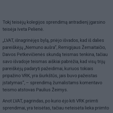
Tokį teisėjų kolegijos sprendimą antradienį įgarsino
teisėja Iveta Pelienė.
„LVAT, išnagrinėjęs bylą, priėjo išvados, kad iš dalies
pareiškėjų „Nemuno aušra“, Remigijaus Žemaitaičio,
Daivos Petkevičienės skundą teismas tenkina, tačiau
savo išvadoje teismas aiškiai pabrėžia, kad visų trijų
pareiškėjų padaryti pažeidimai, kuriuos tokiais
pripažino VRK, yra šiurkštūs, jais buvo pažeistas
įstatymas“, – sprendimą žurnalistams komentavo
teismo atstovas Paulius Žeimys.
Anot LVAT, pagrindas, po kurio ėjo kiti VRK priimti
sprendimai, yra teisėtas, tačiau neteisėta lieka priimto