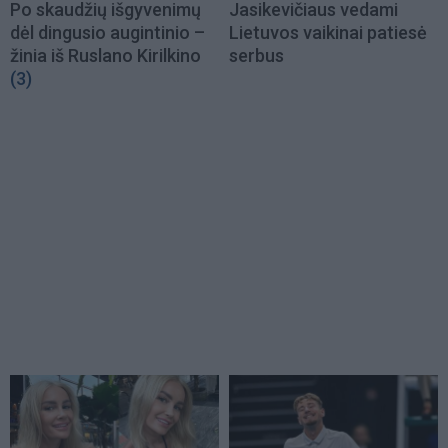
Po skaudžių išgyvenimų
Jasikevičiaus vedami
dėl dingusio augintinio –
Lietuvos vaikinai patiesė
žinia iš Ruslano Kirilkino
serbus
(3)