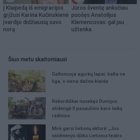
Į Klaipėdą iš emigracijos
Jūros šventę anksčiau
grįžusi Karina Kučinskienė
puošęs Anatolijus
įvardijo didžiausią savo
Klemencovas: gal jau
norą
užtenka
Šiuo metu skaitomiausi
Geltonuoja agurkų lapai: kalta ne
liga, o viena dažna klaida
Rekordiškai nusekęs Dunojus
atidengė II pasaulinio karo laikų
radinius
Mirė garsi lietuvių aktorė: „Jos
vaidmenys išliks Lietuvos teatro