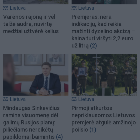
Lietuva
Lietuva
Varėnos rajoną ir vėl
Premjeras: nėra
talžė audra, nuvirtę
indikacijų, kad reikia
medžiai užtvėrė kelius
mažinti dyzelino akcizą –
kaina turi viršyti 2,2 euro
už litrą
(2)
Lietuva
Lietuva
Mindaugas Sinkevičius
Pirmoji atkurtos
ramina visuomenę dėl
nepriklausomos Lietuvos
galimų Rusijos planų:
premjerė atgulė amžinojo
piliečiams nereikėtų
poilsio
(1)
papildomai baimintis
(4)