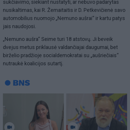
sukčiavimo, siekiant nustatyti, ar nebuvo padarytas
nusikaltimas, kai R. Žemaitaitis ir D. Petkevičienė savo
automobilius nuomojo „Nemuno aušrai“ ir kartu patys
jais naudojosi.
„Nemuno aušra“ Seime turi 18 atstovų. Ji beveik
dvejus metus priklausė valdančiajai daugumai, bet
birželio pradžioje socialdemokratai su „aušriečiais“
nutraukė koalicijos sutartį.