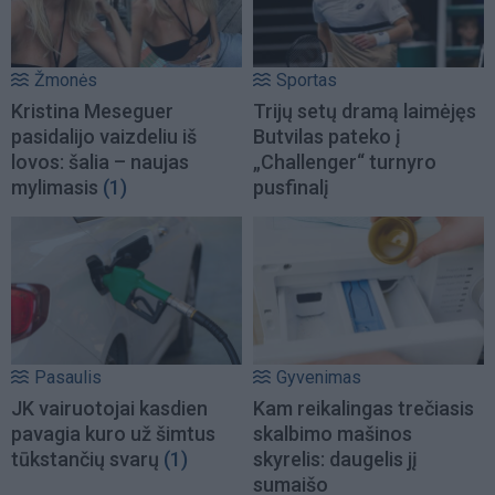
Žmonės
Sportas
Kristina Meseguer
Trijų setų dramą laimėjęs
pasidalijo vaizdeliu iš
Butvilas pateko į
lovos: šalia – naujas
„Challenger“ turnyro
mylimasis
(1)
pusfinalį
Pasaulis
Gyvenimas
JK vairuotojai kasdien
Kam reikalingas trečiasis
pavagia kuro už šimtus
skalbimo mašinos
tūkstančių svarų
(1)
skyrelis: daugelis jį
sumaišo