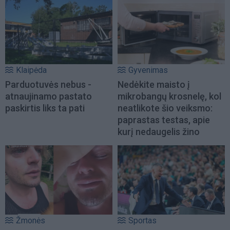
Klaipėda
Gyvenimas
Parduotuvės nebus -
Nedėkite maisto į
atnaujinamo pastato
mikrobangų krosnelę, kol
paskirtis liks ta pati
neatlikote šio veiksmo:
paprastas testas, apie
kurį nedaugelis žino
Žmonės
Sportas