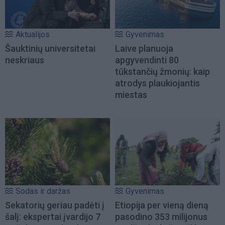
Aktualijos
Gyvenimas
Šauktinių universitetai
Laive planuoja
neskriaus
apgyvendinti 80
tūkstančių žmonių: kaip
atrodys plaukiojantis
miestas
Sodas ir daržas
Gyvenimas
Sekatorių geriau padėti į
Etiopija per vieną dieną
šalį: ekspertai įvardijo 7
pasodino 353 milijonus