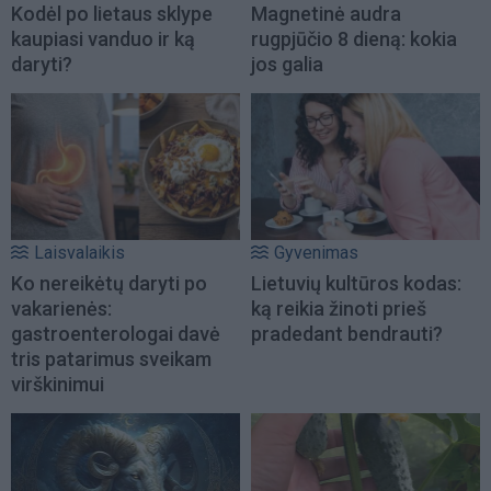
Kodėl po lietaus sklype
Magnetinė audra
kaupiasi vanduo ir ką
rugpjūčio 8 dieną: kokia
daryti?
jos galia
Laisvalaikis
Gyvenimas
Ko nereikėtų daryti po
Lietuvių kultūros kodas:
vakarienės:
ką reikia žinoti prieš
gastroenterologai davė
pradedant bendrauti?
tris patarimus sveikam
virškinimui