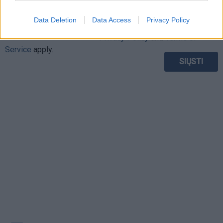
This site is protected by
Data Deletion
Data Access
Privacy Policy
Sutinku su
taisyklėmis
reCAPTCHA and the Google
Privacy Policy
and
Terms of
Service
apply.