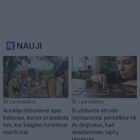
NAUJI
Laisvalaikis
Laisvalaikis
Aurelija Urbonienė apie
Ši užduotis atrodo
keliones, kurios prasideda
neįmanoma: perkelkite tik
ten, kur baigiasi turistiniai
du degtukus, kad
maršrutai
skaičiavimas taptų
teisingas