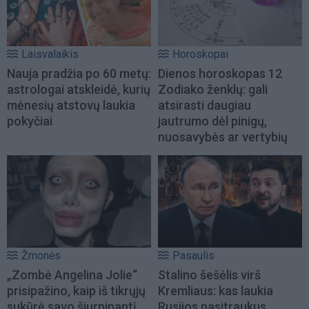
Laisvalaikis
Horoskopai
Nauja pradžia po 60 metų:
Dienos horoskopas 12
astrologai atskleidė, kurių
Zodiako ženklų: gali
mėnesių atstovų laukia
atsirasti daugiau
pokyčiai
jautrumo dėl pinigų,
nuosavybės ar vertybių
Žmonės
Pasaulis
„Zombė Angelina Jolie“
Stalino šešėlis virš
prisipažino, kaip iš tikrųjų
Kremliaus: kas laukia
sukūrė savo šiurpinantį
Rusijos pasitraukus