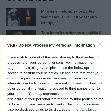
Mirė garsi lietuvių aktorė: „Jos
vaidmenys išliks Lietuvos teatro
istorijoje“
Taro kortų horoskopas rugpjūčio 8
dienai: Mergelėms — ginčai,
Vėžiams — emocijos
ve.lt -
Do Not Process My Personal Information
„Fūristas“ į judrią sankryžą įlėkė „ant
If you wish to opt-out of the sale, sharing to third parties, or
rankinio“: vilkiko puspriekabės ratai
processing of your personal or sensitive information for
pakilo į orą
targeted advertising by us, please use the below opt-out
section to confirm your selection. Please note that after your
opt-out request is processed you may continue seeing
interest-based ads based on personal information utilized by
us or personal information disclosed to third parties prior to
your opt-out. You may separately opt-out of the further
disclosure of your personal information by third parties on the
Raktažodžiai
plastikiniai maišeliai
IAB’s list of downstream participants. This information may
also be disclosed by us to third parties on the
IAB’s List of