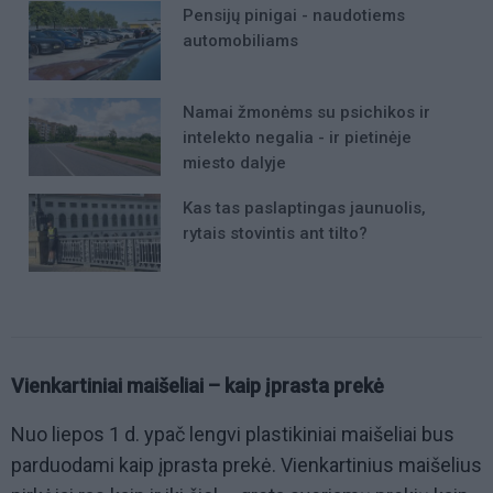
Pensijų pinigai - naudotiems
automobiliams
Namai žmonėms su psichikos ir
intelekto negalia - ir pietinėje
miesto dalyje
Kas tas paslaptingas jaunuolis,
rytais stovintis ant tilto?
Vienkartiniai maišeliai – kaip įprasta prekė
Nuo liepos 1 d. ypač lengvi plastikiniai maišeliai bus
parduodami kaip įprasta prekė. Vienkartinius maišelius