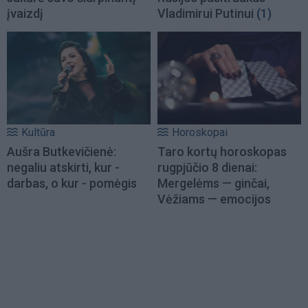
įvaizdį
Vladimirui Putinui
(1)
Kultūra
Horoskopai
Aušra Butkevičienė:
Taro kortų horoskopas
negaliu atskirti, kur -
rugpjūčio 8 dienai:
darbas, o kur - pomėgis
Mergelėms — ginčai,
Vėžiams — emocijos