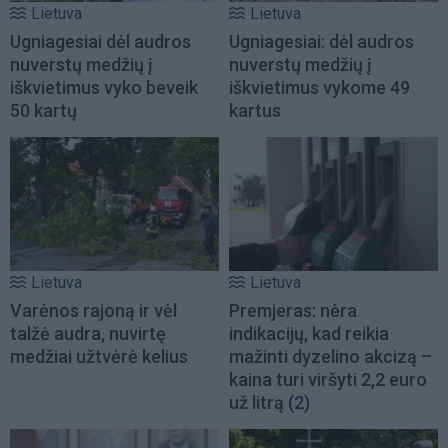
Lietuva
Lietuva
Ugniagesiai dėl audros
Ugniagesiai: dėl audros
nuverstų medžių į
nuverstų medžių į
iškvietimus vyko beveik
iškvietimus vykome 49
50 kartų
kartus
Lietuva
Lietuva
Varėnos rajoną ir vėl
Premjeras: nėra
talžė audra, nuvirtę
indikacijų, kad reikia
medžiai užtvėrė kelius
mažinti dyzelino akcizą –
kaina turi viršyti 2,2 euro
už litrą
(2)