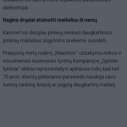
darbuotojai.
Ragina drąsiai atsinešti maišelius iš namų
Kasmet vis daugiau pirkėjų renkasi daugkartinius
pirkinių maišelius įsigytoms prekėms susidėti.
Praėjusių metų rudenį „Maximos“ užsakymu rinkos ir
visuomenės nuomonės tyrimų kompanijos „Spinter
tyrimai“ atlikta reprezentatyvi apklausa rodo, kad net
70 proc. klientų pirkiniams parsinešti naudoja savo
turimą rankinę, krepšį ar įsigytą daugkartinį maišelį.