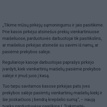
„Tikime mūsų pirkėjų sąmoningumu ir jais pasitikime.
Prie kasos pirkėjui atsinešus prekių vienkartiniuose
maišeliuose, parduotuvės darbuotojai tik pasitikslins,
ar maišelius pirkėjas atsinešė su savimi iš namų, ar
pasiėmė prekybos salėje.
Reguliarioje kasoje darbuotojas paprašys pirkėjo
įvardyti, kiek vienkartinių maišelių pasiėmė prekybos
salėje ir įmuš juos į kasą.
Tuo tarpu savitarnos kasose pirkėjas pats įves
prekybos salėje pasiimtų vienkartinių maišelių kiekį ir
šie įsiskaičiuos į bendrą krepšelio sumą“, – naują
tvarką parduotuvėse paaiškina I. Trakimaitė-