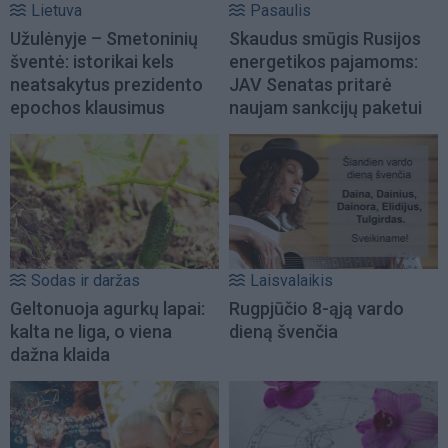
Lietuva
Pasaulis
Užulėnyje – Smetoninių
Skaudus smūgis Rusijos
šventė: istorikai kels
energetikos pajamoms:
neatsakytus prezidento
JAV Senatas pritarė
epochos klausimus
naujam sankcijų paketui
Sodas ir daržas
Laisvalaikis
Geltonuoja agurkų lapai:
Rugpjūčio 8-ąją vardo
kalta ne liga, o viena
dieną švenčia
dažna klaida