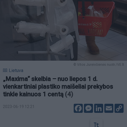
© Vitos Jureivčienės nuotr./VE.lt
Lietuva
„Maxima“ skelbia – nuo liepos 1 d.
vienkartiniai plastiko maišeliai prekybos
tinkle kainuos 1 centą
(4)
Facebook
Messenger
LinkedIn
Email
C
2023-06-19 12:21
L