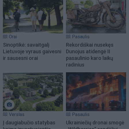
Orai
Pasaulis
Sinoptikė: savaitgalį
Rekordiškai nusekęs
Lietuvoje vyraus gaivesni
Dunojus atidengė II
ir sausesni orai
pasaulinio karo laikų
radinius
Verslas
Pasaulis
Į daugiabučio statybas
Ukrainiečių dronai smogė