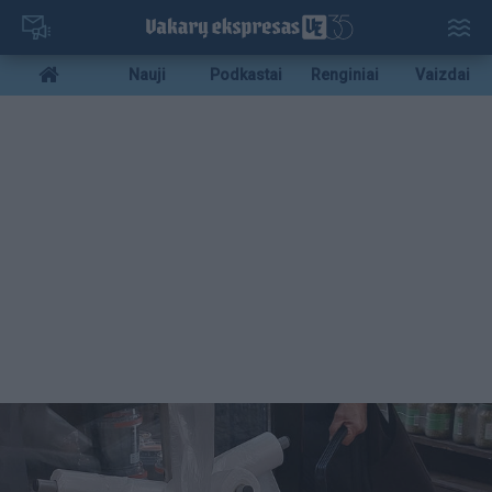
Pereiti
į
pagrindinį
Mobile
Nauji
Podkastai
Renginiai
Vaizdai
turinį
menu
bottom