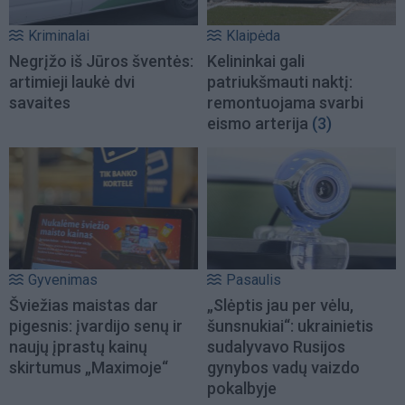
Kriminalai
Klaipėda
Negrįžo iš Jūros šventės:
Kelininkai gali
artimieji laukė dvi
patriukšmauti naktį:
savaites
remontuojama svarbi
eismo arterija
(3)
Gyvenimas
Pasaulis
Šviežias maistas dar
„Slėptis jau per vėlu,
pigesnis: įvardijo senų ir
šunsnukiai“: ukrainietis
naujų įprastų kainų
sudalyvavo Rusijos
skirtumus „Maximoje“
gynybos vadų vaizdo
pokalbyje