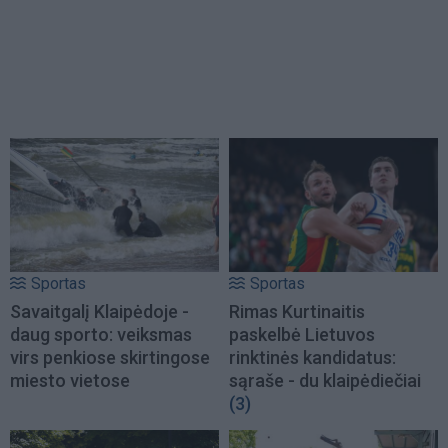
Sportas
Sportas
Savaitgalį Klaipėdoje -
Rimas Kurtinaitis
daug sporto: veiksmas
paskelbė Lietuvos
virs penkiose skirtingose
rinktinės kandidatus:
miesto vietose
sąraše - du klaipėdiečiai
(3)