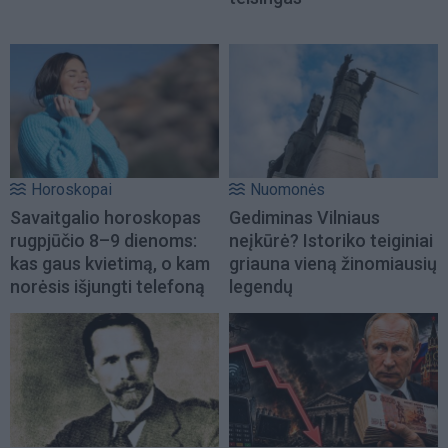
Horoskopai
Nuomonės
Savaitgalio horoskopas
Gediminas Vilniaus
rugpjūčio 8–9 dienoms:
neįkūrė? Istoriko teiginiai
kas gaus kvietimą, o kam
griauna vieną žinomiausių
norėsis išjungti telefoną
legendų