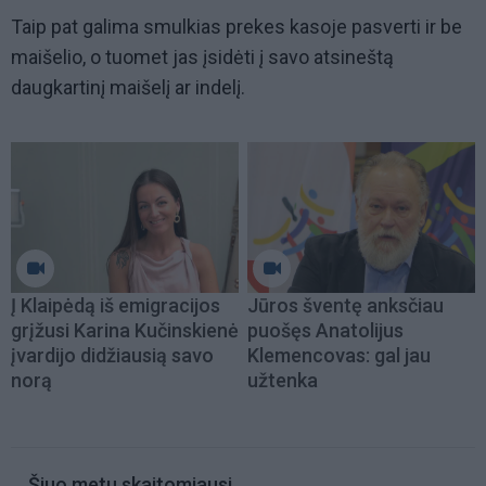
Taip pat galima smulkias prekes kasoje pasverti ir be
maišelio, o tuomet jas įsidėti į savo atsineštą
daugkartinį maišelį ar indelį.
Į Klaipėdą iš emigracijos
Jūros šventę anksčiau
grįžusi Karina Kučinskienė
puošęs Anatolijus
įvardijo didžiausią savo
Klemencovas: gal jau
norą
užtenka
Šiuo metu skaitomiausi