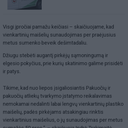
Visgi įpročiai pamažu keičiasi – skaičiuojame, kad
vienkartinių maišelių sunaudojimas per praėjusius
metus sumenko beveik dešimtadaliu.
Džiugu stebėti augantį pirkėjų sąmoningumą ir
elgesio pokyčius, prie kurių skatinimo galime prisidėti
ir patys.
Tikime, kad nuo liepos įsigaliosiantis Pakuočių ir
pakuočių atliekų tvarkymo įstatymo reikalavimas
nemokamai nedalinti labai lengvų vienkartinių plastiko
maišelių, padės pirkėjams atsakingiau rinktis
vienkartinius maišelius, o jų sunaudojimas per metus
sumažės 50 proc.“, – skaičiuoja Indrė Trakimaitė-