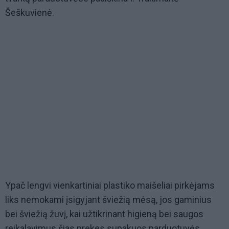
Šeškuvienė.
Ypač lengvi vienkartiniai plastiko maišeliai pirkėjams
liks nemokami įsigyjant šviežią mėsą, jos gaminius
bei šviežią žuvį, kai užtikrinant higieną bei saugos
reikalavimus šias prekes supakuos parduotuvės