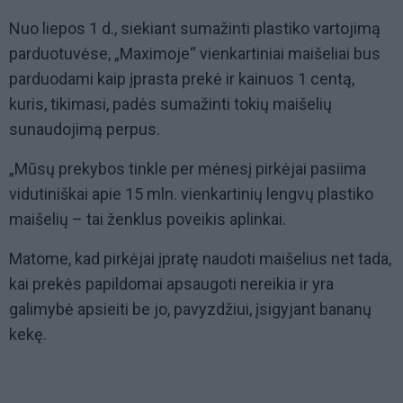
Nuo liepos 1 d., siekiant sumažinti plastiko vartojimą
parduotuvėse, „Maximoje“ vienkartiniai maišeliai bus
parduodami kaip įprasta prekė ir kainuos 1 centą,
kuris, tikimasi, padės sumažinti tokių maišelių
sunaudojimą perpus.
„Mūsų prekybos tinkle per mėnesį pirkėjai pasiima
vidutiniškai apie 15 mln. vienkartinių lengvų plastiko
maišelių – tai ženklus poveikis aplinkai.
Matome, kad pirkėjai įpratę naudoti maišelius net tada,
kai prekės papildomai apsaugoti nereikia ir yra
galimybė apsieiti be jo, pavyzdžiui, įsigyjant bananų
kekę.