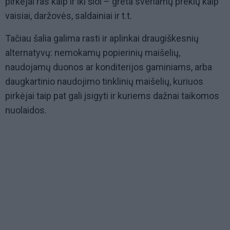
pirkėjai ras kaip ir iki šiol – greta sveriamų prekių kaip
vaisiai, daržovės, saldainiai ir t.t.
Tačiau šalia galima rasti ir aplinkai draugiškesnių
alternatyvų: nemokamų popierinių maišelių,
naudojamų duonos ar konditerijos gaminiams, arba
daugkartinio naudojimo tinklinių maišelių, kuriuos
pirkėjai taip pat gali įsigyti ir kuriems dažnai taikomos
nuolaidos.