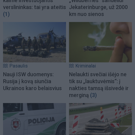
kaime investuojantis
„Wildberries“ sandėliui
verslininkas: tai yra ateitis
Jekaterinburge, už 2000
(1)
km nuo sienos
Pasaulis
Kriminalai
Nauji ISW duomenys:
Nelaukti svečiai išėjo ne
Rusija į kovą siunčia
tik su „lauktuvėmis“: į
Ukrainos karo belaisvius
nakties tamsą išsivedė ir
merginą
(3)