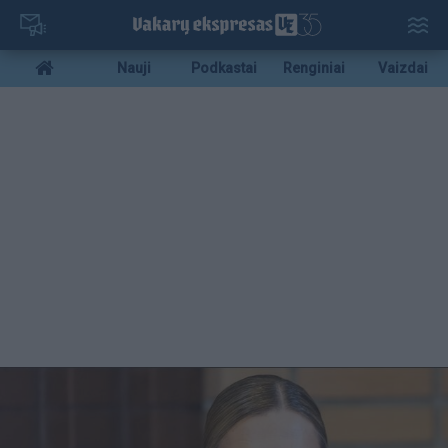
Pereiti
į
pagrindinį
Mobile
Nauji
Podkastai
Renginiai
Vaizdai
turinį
menu
bottom