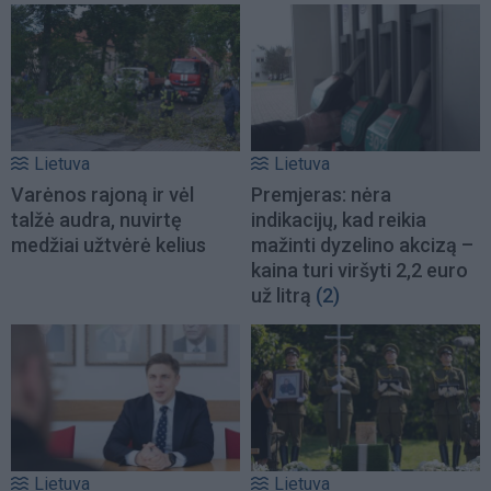
Lietuva
Lietuva
Varėnos rajoną ir vėl
Premjeras: nėra
talžė audra, nuvirtę
indikacijų, kad reikia
medžiai užtvėrė kelius
mažinti dyzelino akcizą –
kaina turi viršyti 2,2 euro
už litrą
(2)
Lietuva
Lietuva