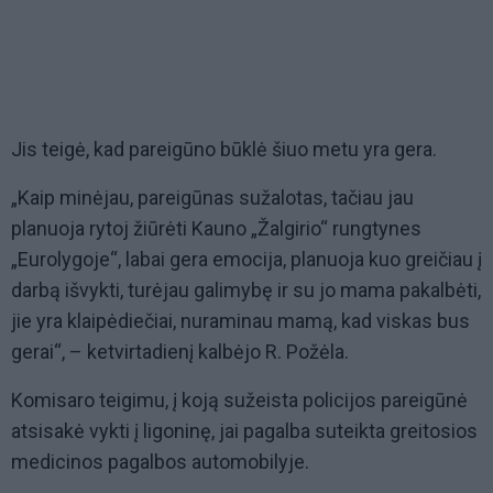
Jis teigė, kad pareigūno būklė šiuo metu yra gera.
„Kaip minėjau, pareigūnas sužalotas, tačiau jau
planuoja rytoj žiūrėti Kauno „Žalgirio“ rungtynes
„Eurolygoje“, labai gera emocija, planuoja kuo greičiau į
darbą išvykti, turėjau galimybę ir su jo mama pakalbėti,
jie yra klaipėdiečiai, nuraminau mamą, kad viskas bus
gerai“, – ketvirtadienį kalbėjo R. Požėla.
Komisaro teigimu, į koją sužeista policijos pareigūnė
atsisakė vykti į ligoninę, jai pagalba suteikta greitosios
medicinos pagalbos automobilyje.