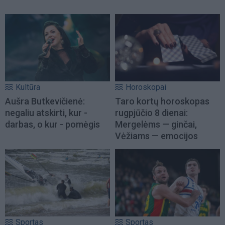
Kultūra
Horoskopai
Aušra Butkevičienė:
Taro kortų horoskopas
negaliu atskirti, kur -
rugpjūčio 8 dienai:
darbas, o kur - pomėgis
Mergelėms — ginčai,
Vėžiams — emocijos
Sportas
Sportas