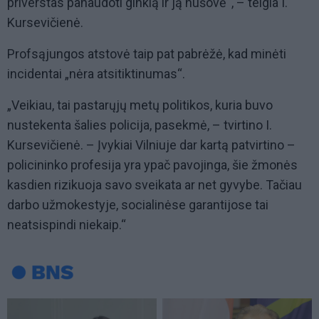
priverstas panaudoti ginklą ir ją nušovė“, – teigia I.
Kursevičienė.
Profsąjungos atstovė taip pat pabrėžė, kad minėti
incidentai „nėra atsitiktinumas“.
„Veikiau, tai pastarųjų metų politikos, kuria buvo
nustekenta šalies policija, pasekmė, – tvirtino I.
Kursevičienė. – Įvykiai Vilniuje dar kartą patvirtino –
policininko profesija yra ypač pavojinga, šie žmonės
kasdien rizikuoja savo sveikata ar net gyvybe. Tačiau
darbo užmokestyje, socialinėse garantijose tai
neatsispindi niekaip.“