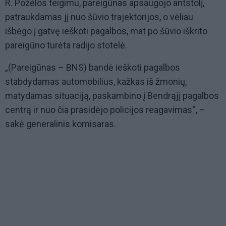
R. Požėlos teigimu, pareigūnas apsaugojo antstolį,
patraukdamas jį nuo šūvio trajektorijos, o vėliau
išbėgo į gatvę ieškoti pagalbos, mat po šūvio iškrito
pareigūno turėta radijo stotelė.
„(Pareigūnas – BNS) bandė ieškoti pagalbos
stabdydamas automobilius, kažkas iš žmonių,
matydamas situaciją, paskambino į Bendrąjį pagalbos
centrą ir nuo čia prasidėjo policijos reagavimas“, –
sakė generalinis komisaras.