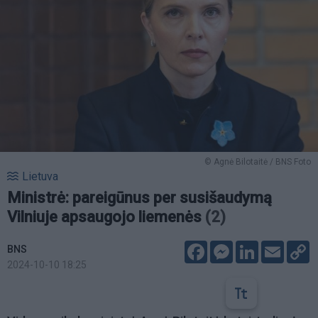
© Agnė Bilotaitė / BNS Foto
Lietuva
Ministrė: pareigūnus per susišaudymą
Vilniuje apsaugojo liemenės
(2)
Facebook
Messenger
LinkedIn
Email
C
BNS
L
2024-10-10 18:25