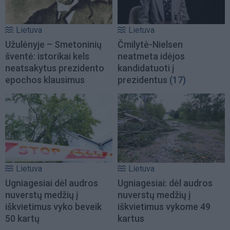
Lietuva
Lietuva
Užulėnyje – Smetoninių
Čmilytė-Nielsen
šventė: istorikai kels
neatmeta idėjos
neatsakytus prezidento
kandidatuoti į
epochos klausimus
prezidentus
(17)
Lietuva
Lietuva
Ugniagesiai dėl audros
Ugniagesiai: dėl audros
nuverstų medžių į
nuverstų medžių į
iškvietimus vyko beveik
iškvietimus vykome 49
50 kartų
kartus