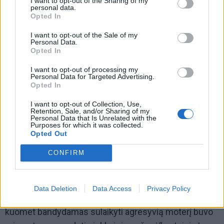
I want to opt-out of the Sharing of my
personal data.
pirmininkė Ineta Kursevičienė ketvirtadienį
Opted In
išplatintame pranešime išreiškė užuojautą žuvusiojo
I want to opt-out of the Sale of my
artimiesiems ir bičiuliams, o nukentėjusiems
Personal Data.
Opted In
kolegoms linkėjo kuo greičiau atsistoti ant kojų ir grįžti
į tarnybą.
I want to opt-out of processing my
Personal Data for Targeted Advertising.
Opted In
Ji taip pat siejo dabartinį incidentą su rezonansine
I want to opt-out of Collection, Use,
byla, kurioje sostinės policijos pareigūnas kaltinamas
Retention, Sale, and/or Sharing of my
Personal Data that Is Unrelated with the
jį peiliu puolusios moters nužudymu viršijus
Purposes for which it was collected.
įgaliojimus ir piktnaudžiavimu tarnyba.
Opted Out
CONFIRM
„Labai simptomatiška tai, kad ši tragedija Vilniuje įvyko
kaip tik tuo metu, kai po teismus prokuratūros
tampomas nukentėjusių policininkų kolega, praėjusių
Data Deletion
Data Access
Privacy Policy
metų pabaigoje neva viršijęs tarnybinius įgaliojimus,
kuomet bandydamas sulaikyti agresyvią moterį buvo