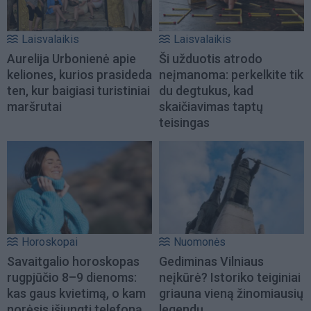
Laisvalaikis
Laisvalaikis
Aurelija Urbonienė apie
Ši užduotis atrodo
keliones, kurios prasideda
neįmanoma: perkelkite tik
ten, kur baigiasi turistiniai
du degtukus, kad
maršrutai
skaičiavimas taptų
teisingas
Horoskopai
Nuomonės
Savaitgalio horoskopas
Gediminas Vilniaus
rugpjūčio 8–9 dienoms:
neįkūrė? Istoriko teiginiai
kas gaus kvietimą, o kam
griauna vieną žinomiausių
norėsis išjungti telefoną
legendų