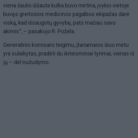
viena šaulio iššauta kulka buvo mirtina, įvykio vietoje
buvęs greitosios medicinos pagalbos ekipažas darė
viską, kad išsaugotų gyvybę, pats mačiau savo
akimis“, – pasakojo R. Požėla.
Generalinio komisaro teigimu, įtariamasis šiuo metu
yra sulaikytas, pradėti du ikiteisminiai tyrimai, vienas iš
jų – dėl nužudymo.