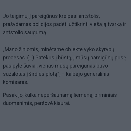
Jo teigimu, į pareigūnus kreipėsi antstolis,
prašydamas policijos padėti užtikrinti viešąją tvarką ir
antstolio saugumą.
„Mano žiniomis, minėtame objekte vyko skyrybų
procesas. (...) Patekus į būstą, į mūsų pareigūnų pusę
pasipylė šūviai, vienas mūsų pareigūnas buvo
sužalotas į širdies plotą“, – kalbėjo generalinis
komisaras.
Pasak jo, kulka neperšaunamą liemenę, pirminiais
duomenimis, peršovė kiaurai.