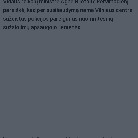
Vidaus reikalų ministrė Agnė Bilotaitė ketvirtadienį
pareiškė, kad per susišaudymą name Vilniaus centre
sužeistus policijos pareigūnus nuo rimtesnių
sužalojimų apsaugojo liemenės.