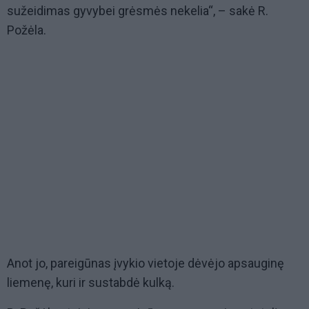
sužeidimas gyvybei grėsmės nekelia“, – sakė R.
Požėla.
Anot jo, pareigūnas įvykio vietoje dėvėjo apsauginę
liemenę, kuri ir sustabdė kulką.