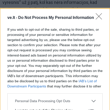
vyresnis“ už jį patį, kol kas nėra informacijos, kad
įtariamasis anksčiau būtų turėjęs reikalų su
teisėsauga.
ve.lt -
Do Not Process My Personal Information
„Pastarųjų metų politikos pasekmė“
If you wish to opt-out of the sale, sharing to third parties, or
processing of your personal or sensitive information for
targeted advertising by us, please use the below opt-out
section to confirm your selection. Please note that after your
opt-out request is processed you may continue seeing
interest-based ads based on personal information utilized by
us or personal information disclosed to third parties prior to
your opt-out. You may separately opt-out of the further
disclosure of your personal information by third parties on the
IAB’s list of downstream participants. This information may
also be disclosed by us to third parties on the
IAB’s List of
Downstream Participants
that may further disclose it to other
third parties.
Personal Data Processing Opt Outs
Lietuvos policijos darbuotojų profesinės sąjungos