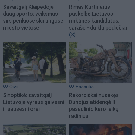
Savaitgalį Klaipėdoje -
Rimas Kurtinaitis
daug sporto: veiksmas
paskelbė Lietuvos
virs penkiose skirtingose
rinktinės kandidatus:
miesto vietose
sąraše - du klaipėdiečiai
(3)
Orai
Pasaulis
Sinoptikė: savaitgalį
Rekordiškai nusekęs
Lietuvoje vyraus gaivesni
Dunojus atidengė II
ir sausesni orai
pasaulinio karo laikų
radinius