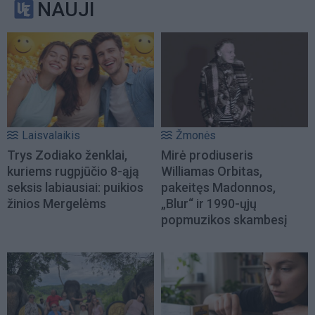
NAUJI
Laisvalaikis
Žmonės
Trys Zodiako ženklai,
Mirė prodiuseris
kuriems rugpjūčio 8-ąją
Williamas Orbitas,
seksis labiausiai: puikios
pakeitęs Madonnos,
žinios Mergelėms
„Blur“ ir 1990-ųjų
popmuzikos skambesį