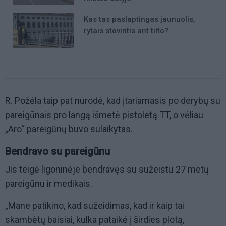
Kas tas paslaptingas jaunuolis,
rytais stovintis ant tilto?
R. Požėla taip pat nurodė, kad įtariamasis po derybų su
pareigūnais pro langą išmetė pistoletą TT, o vėliau
„Aro“ pareigūnų buvo sulaikytas.
Bendravo su pareigūnu
Jis teigė ligoninėje bendravęs su sužeistu 27 metų
pareigūnu ir medikais.
„Mane patikino, kad sužeidimas, kad ir kaip tai
skambėtų baisiai, kulka pataikė į širdies plotą,