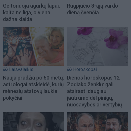
Geltonuoja agurkų lapai:
Rugpjūčio 8-ąją vardo
kalta ne liga, o viena
dieną švenčia
dažna klaida
Laisvalaikis
Horoskopai
Nauja pradžia po 60 metų:
Dienos horoskopas 12
astrologai atskleidė, kurių
Zodiako ženklų: gali
mėnesių atstovų laukia
atsirasti daugiau
pokyčiai
jautrumo dėl pinigų,
nuosavybės ar vertybių