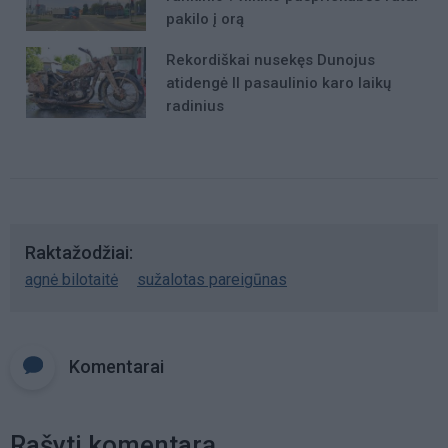
pakilo į orą
Rekordiškai nusekęs Dunojus
atidengė II pasaulinio karo laikų
radinius
Raktažodžiai
agnė bilotaitė
sužalotas pareigūnas
Komentarai
Rašyti komentarą