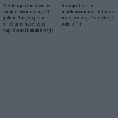
Mindaugas Sinkevičius
Pirmoji atkurtos
ramina visuomenę dėl
nepriklausomos Lietuvos
galimų Rusijos planų:
premjerė atgulė amžinojo
piliečiams nereikėtų
poilsio
(1)
papildomai baimintis
(4)