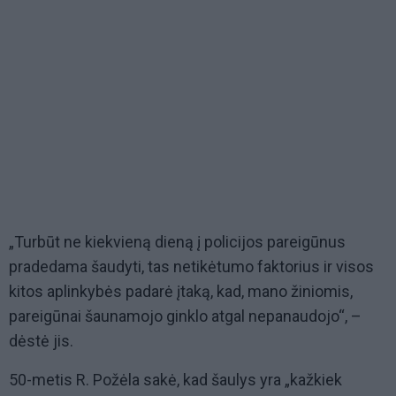
„Turbūt ne kiekvieną dieną į policijos pareigūnus
pradedama šaudyti, tas netikėtumo faktorius ir visos
kitos aplinkybės padarė įtaką, kad, mano žiniomis,
pareigūnai šaunamojo ginklo atgal nepanaudojo“, –
dėstė jis.
50-metis R. Požėla sakė, kad šaulys yra „kažkiek