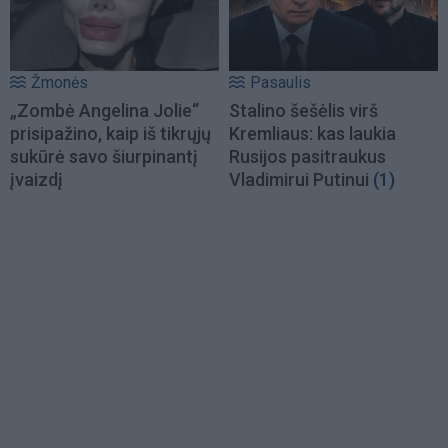
Žmonės
Pasaulis
„Zombė Angelina Jolie“
Stalino šešėlis virš
prisipažino, kaip iš tikrųjų
Kremliaus: kas laukia
sukūrė savo šiurpinantį
Rusijos pasitraukus
įvaizdį
Vladimirui Putinui
(1)