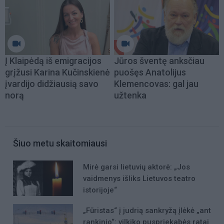
Į Klaipėdą iš emigracijos
Jūros šventę anksčiau
grįžusi Karina Kučinskienė
puošęs Anatolijus
įvardijo didžiausią savo
Klemencovas: gal jau
norą
užtenka
Šiuo metu skaitomiausi
Mirė garsi lietuvių aktorė: „Jos
vaidmenys išliks Lietuvos teatro
istorijoje“
„Fūristas“ į judrią sankryžą įlėkė „ant
rankinio“: vilkiko puspriekabės ratai