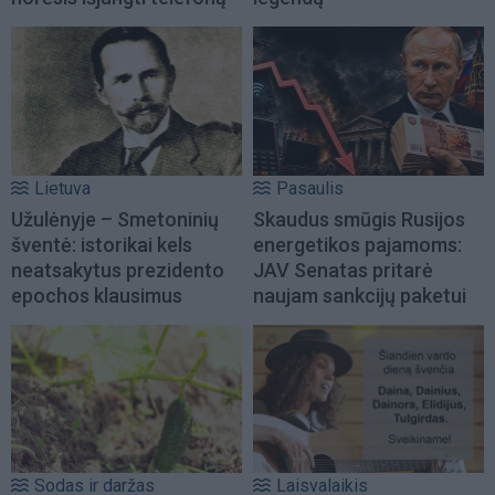
Lietuva
Pasaulis
Užulėnyje – Smetoninių
Skaudus smūgis Rusijos
šventė: istorikai kels
energetikos pajamoms:
neatsakytus prezidento
JAV Senatas pritarė
epochos klausimus
naujam sankcijų paketui
Sodas ir daržas
Laisvalaikis