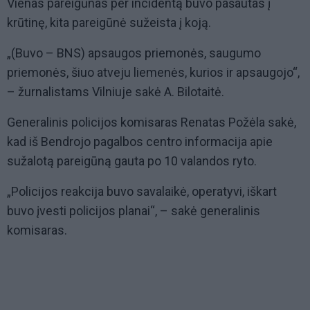
Vienas pareigūnas per incidentą buvo pašautas į
krūtinę, kita pareigūnė sužeista į koją.
„(Buvo – BNS) apsaugos priemonės, saugumo
priemonės, šiuo atveju liemenės, kurios ir apsaugojo“,
– žurnalistams Vilniuje sakė A. Bilotaitė.
Generalinis policijos komisaras Renatas Požėla sakė,
kad iš Bendrojo pagalbos centro informacija apie
sužalotą pareigūną gauta po 10 valandos ryto.
„Policijos reakcija buvo savalaikė, operatyvi, iškart
buvo įvesti policijos planai“, – sakė generalinis
komisaras.