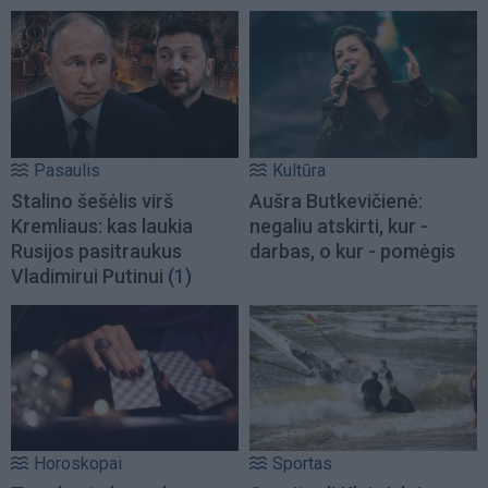
Pasaulis
Kultūra
Stalino šešėlis virš
Aušra Butkevičienė:
Kremliaus: kas laukia
negaliu atskirti, kur -
Rusijos pasitraukus
darbas, o kur - pomėgis
Vladimirui Putinui
(1)
Horoskopai
Sportas