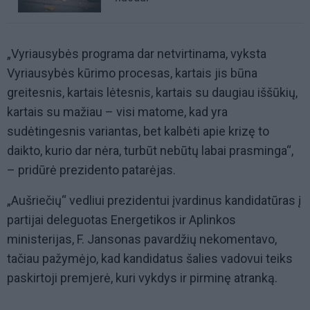
„Vyriausybės programa dar netvirtinama, vyksta
Vyriausybės kūrimo procesas, kartais jis būna
greitesnis, kartais lėtesnis, kartais su daugiau iššūkių,
kartais su mažiau – visi matome, kad yra
sudėtingesnis variantas, bet kalbėti apie krizę to
daikto, kurio dar nėra, turbūt nebūtų labai prasminga“,
– pridūrė prezidento patarėjas.
„Aušriečių“ vedliui prezidentui įvardinus kandidatūras į
partijai deleguotas Energetikos ir Aplinkos
ministerijas, F. Jansonas pavardžių nekomentavo,
tačiau pažymėjo, kad kandidatus šalies vadovui teiks
paskirtoji premjerė, kuri vykdys ir pirminę atranką.