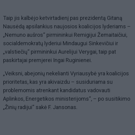
Taip jis kalbėjo ketvirtadienį pas prezidentą Gitaną
Nausėdą apsilankius naujosios koalicijos lyderiams –
„Nemuno aušros“ pirmininkui Remigijui Žemaitaičiui,
socialdemokratų lyderiui Mindaugui Sinkevičiui ir
„valstiečių“ pirmininkui Aurelijui Verygai, taip pat
paskirtajai premjerei Ingai Ruginienei.
„Veiksni, abejonių nekelianti Vyriausybė yra koalicijos
prioritetas, kas yra akivaizdu – susiduriama su
problemomis atrenkant kandidatus vadovauti
Aplinkos, Energetikos ministerijoms“, – po susitikimo
„Žinių radijui“ sakė F. Jansonas.