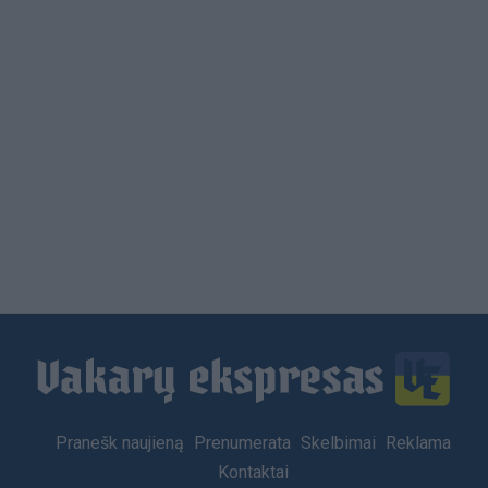
Load
More
Footer
Pranešk naujieną
Prenumerata
Skelbimai
Reklama
menu
Kontaktai