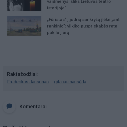
vaidmenys išliks Lietuvos teatro
istorijoje“
„Fūristas“ į judrią sankryžą įlėkė „ant
rankinio“: vilkiko puspriekabės ratai
pakilo į orą
Raktažodžiai
Frederikas Jansonas
gitanas nausėda
Komentarai