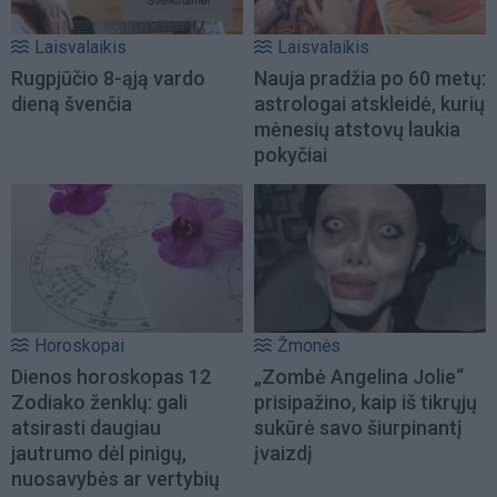
Laisvalaikis
Laisvalaikis
Rugpjūčio 8-ąją vardo
Nauja pradžia po 60 metų:
dieną švenčia
astrologai atskleidė, kurių
mėnesių atstovų laukia
pokyčiai
Horoskopai
Žmonės
Dienos horoskopas 12
„Zombė Angelina Jolie“
Zodiako ženklų: gali
prisipažino, kaip iš tikrųjų
atsirasti daugiau
sukūrė savo šiurpinantį
jautrumo dėl pinigų,
įvaizdį
nuosavybės ar vertybių