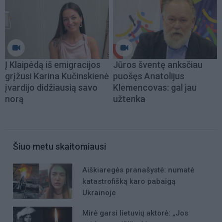
Į Klaipėdą iš emigracijos
Jūros šventę anksčiau
grįžusi Karina Kučinskienė
puošęs Anatolijus
įvardijo didžiausią savo
Klemencovas: gal jau
norą
užtenka
Šiuo metu skaitomiausi
Aiškiaregės pranašystė: numatė
katastrofišką karo pabaigą
Ukrainoje
Mirė garsi lietuvių aktorė: „Jos