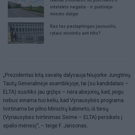
intelekto negalia - ir pietinėje
miesto dalyje
Kas tas paslaptingas jaunuolis,
rytais stovintis ant tilto?
„Prezidentas kitą savaitę dalyvauja Niujorke Jungtinių
Tautų Generalinėje asamblėjoje, tai (su kandidatais –
ELTA) susitiks jau grįžęs – nėra abejonių, kad, jeigu
nebus einama tuo keliu, kad Vyriausybės programa
tvirtinama be pilno Ministrų kabineto, iš tiesų
(Vyriausybės tvirtinimas Seime – ELTA) persikels į
spalio mėnesį“, – teigė F. Jansonas.