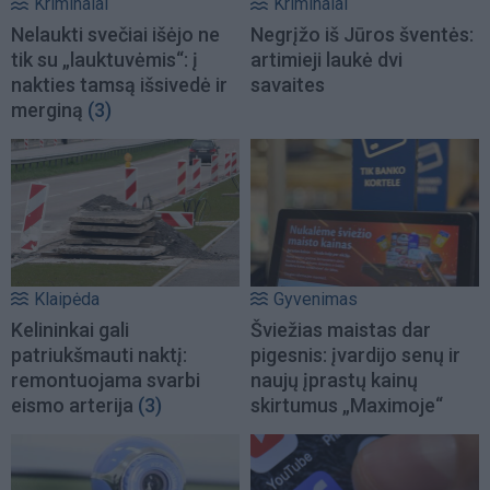
Kriminalai
Kriminalai
Nelaukti svečiai išėjo ne
Negrįžo iš Jūros šventės:
tik su „lauktuvėmis“: į
artimieji laukė dvi
nakties tamsą išsivedė ir
savaites
merginą
(3)
Klaipėda
Gyvenimas
Kelininkai gali
Šviežias maistas dar
patriukšmauti naktį:
pigesnis: įvardijo senų ir
remontuojama svarbi
naujų įprastų kainų
eismo arterija
(3)
skirtumus „Maximoje“