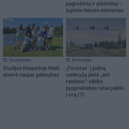
pagrobimą ir platinimą –
lygtinis laisvės atėmimas
Gyvenimas
Kriminalai
Studijos Klaipėdoje Miah
„Fūristas“ į judrią
atvėrė naujas galimybes
sankryžą įlėkė „ant
rankinio“: vilkiko
puspriekabės ratai pakilo
į orą
(7)