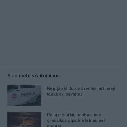
Šiuo metu skaitomiausi
Negrįžo iš Jūros šventės: artimieji
laukė dvi savaites
Pelių ir žiurkių baubas: kas
graužikus gąsdina labiau nei
nuodai