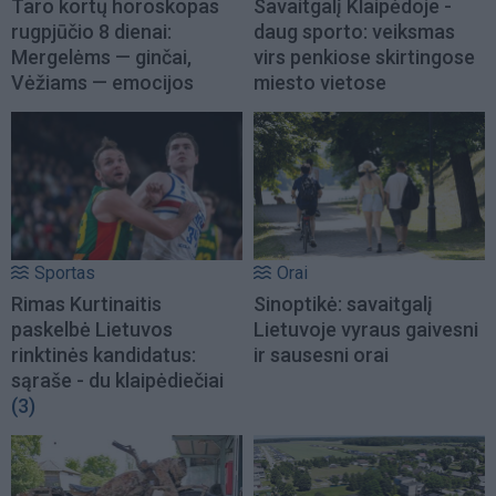
Taro kortų horoskopas
Savaitgalį Klaipėdoje -
rugpjūčio 8 dienai:
daug sporto: veiksmas
Mergelėms — ginčai,
virs penkiose skirtingose
Vėžiams — emocijos
miesto vietose
Sportas
Orai
Rimas Kurtinaitis
Sinoptikė: savaitgalį
paskelbė Lietuvos
Lietuvoje vyraus gaivesni
rinktinės kandidatus:
ir sausesni orai
sąraše - du klaipėdiečiai
(3)