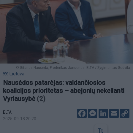
© Gitanas Nausėda, Frederikas Jansonas. ELTA / Žygimantas Gedvila
Lietuva
Nausėdos patarėjas: valdančiosios
koalicijos prioritetas – abejonių nekelianti
Vyriausybė
(2)
Facebook
Messenger
LinkedIn
Email
C
ELTA
L
2025-09-18 20:20