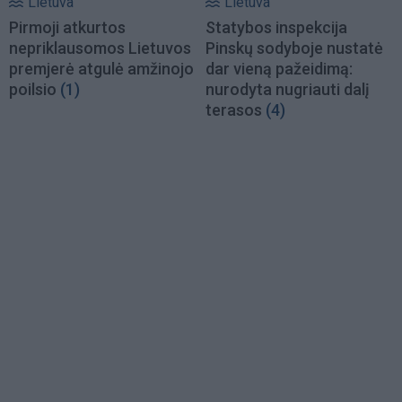
Lietuva
Lietuva
Pirmoji atkurtos
Statybos inspekcija
nepriklausomos Lietuvos
Pinskų sodyboje nustatė
premjerė atgulė amžinojo
dar vieną pažeidimą:
poilsio
(1)
nurodyta nugriauti dalį
terasos
(4)