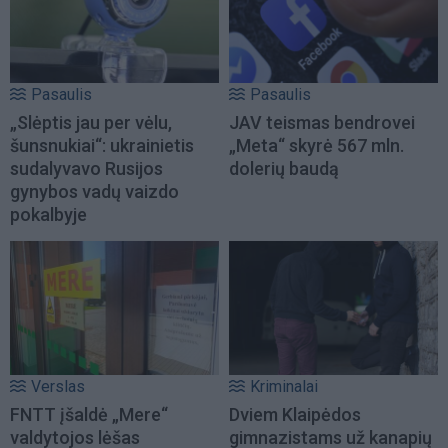
Pasaulis
Pasaulis
„Slėptis jau per vėlu,
JAV teismas bendrovei
šunsnukiai“: ukrainietis
„Meta“ skyrė 567 mln.
sudalyvavo Rusijos
dolerių baudą
gynybos vadų vaizdo
pokalbyje
Verslas
Kriminalai
FNTT įšaldė „Mere“
Dviem Klaipėdos
valdytojos lėšas
gimnazistams už kanapių