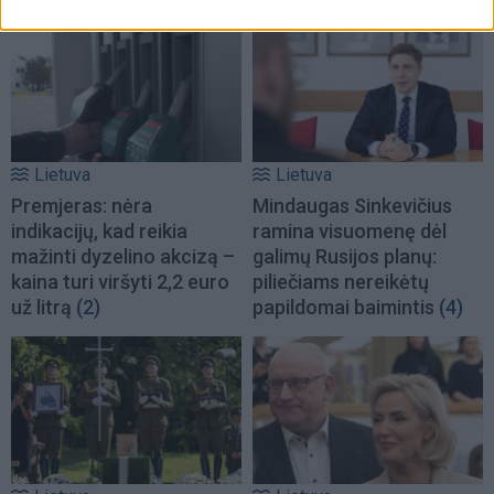
Lietuva
Lietuva
Premjeras: nėra
Mindaugas Sinkevičius
indikacijų, kad reikia
ramina visuomenę dėl
mažinti dyzelino akcizą –
galimų Rusijos planų:
kaina turi viršyti 2,2 euro
piliečiams nereikėtų
už litrą
(2)
papildomai baimintis
(4)