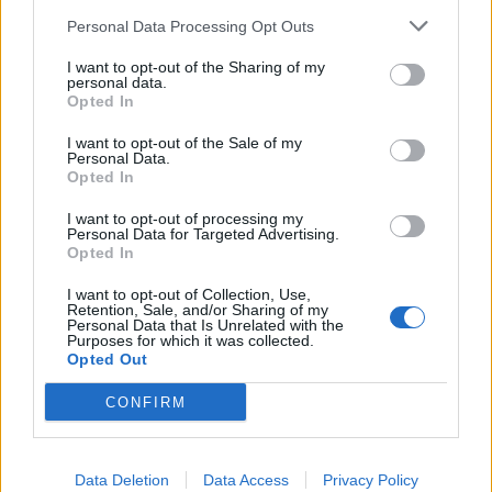
Personal Data Processing Opt Outs
I want to opt-out of the Sharing of my
Lietuva
Lietuva
personal data.
Opted In
Čmilytė-Nielsen
Ugniagesiai dėl audros
neatmeta idėjos
nuverstų medžių į
I want to opt-out of the Sale of my
kandidatuoti į
iškvietimus vyko beveik
Personal Data.
Opted In
prezidentus
(17)
50 kartų
I want to opt-out of processing my
Personal Data for Targeted Advertising.
Opted In
I want to opt-out of Collection, Use,
Retention, Sale, and/or Sharing of my
Personal Data that Is Unrelated with the
Purposes for which it was collected.
Opted Out
Lietuva
Lietuva
Ugniagesiai: dėl audros
Varėnos rajoną ir vėl
CONFIRM
nuverstų medžių į
talžė audra, nuvirtę
iškvietimus vykome 49
medžiai užtvėrė kelius
kartus
Data Deletion
Data Access
Privacy Policy