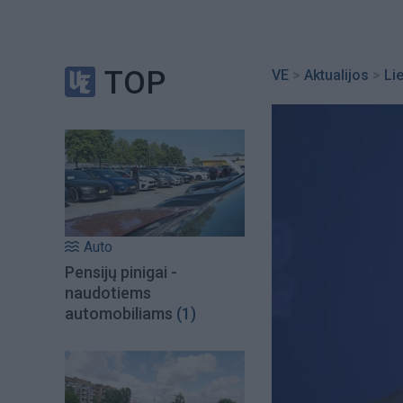
TOP
VE
>
Aktualijos
>
Li
Auto
Pensijų pinigai -
naudotiems
automobiliams
(1)