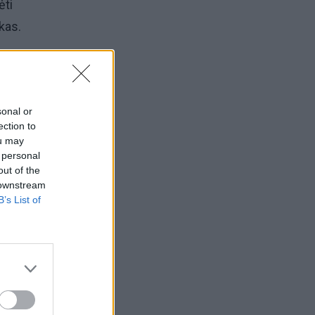
ėti
kas.
ia
sonal or
ection to
ou may
 pats
 personal
out of the
 downstream
B’s List of
s, kad
su