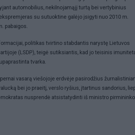
yjant automobilius, nekilnojamąjį turtą bei vertybinius
ą ekspremjeras su sutuoktine galėjo įsigyti nuo 2010 m.
m. pabaigos.
formacijai, politikas tvirtino stabdantis narystę Lietuvos
tijoje (LSDP), teigė sutiksiantis, kad jo teisinis imunitet
upaprastinta tvarka.
pernai vasarą viešojoje erdvėje pasirodžius žurnalistini
lucką bei jo praeitį, verslo ryšius, įtartinus sandorius, li
mokratas nusprendė atsistatydinti iš ministro pirmininko