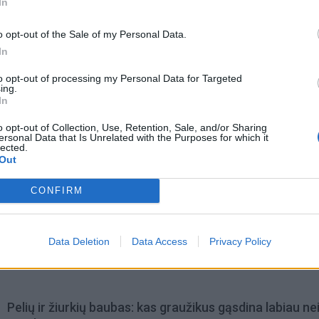
In
o opt-out of the Sale of my Personal Data.
In
to opt-out of processing my Personal Data for Targeted
ing.
In
o opt-out of Collection, Use, Retention, Sale, and/or Sharing
ersonal Data that Is Unrelated with the Purposes for which it
lected.
Out
CONFIRM
omiausi
Data Deletion
Data Access
Privacy Policy
Mirė garsi lietuvių aktorė: „Jos vaidmenys išliks Lietuv
teatro istorijoje“
Pelių ir žiurkių baubas: kas graužikus gąsdina labiau ne