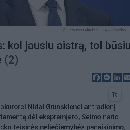
© Gintautas Paluckas. ELTA / Josvydas E
 kol jausiu aistrą, tol būsi
e
(2)
Facebook
Messeng
Lin
rokurorei Nidai Grunskienei antradienį
arlamentą dėl ekspremjero, Seimo nario
cko teisinės neliečiamybės panaikinimo,