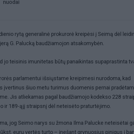
nuodai
dienio rytą generalinė prokurorė kreipėsi į Seimą dėl leid
jerą G. Palucką baudžiamojon atsakomybėn.
ad jo teisinis imunitetas būtų panaikintas supaprastinta tv
rorės parlamentui išsiųstame kreipimesi nurodoma, kad
s įvertinus šiuo metu turimus duomenis pernai pradėta
ime. Jis atliekamas pagal baudžiamojo kodekso 228 strai
 ir 189-ąjį straipsnį dėl neteisėto praturtėjimo.
ma, jog Seimo narys su žmona Ilma Palucke neteisėtai ga
tūkst. eurų vertės turto – įnešant grynuosius pinigus į ba