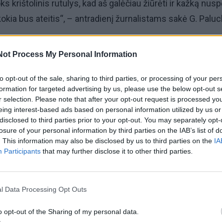
ks krištolinis rutulys, kad aš galėčiau žiūrėti ir kažką nusp
okia bus ateitis“, – antradienį žurnalistams sakė G. Paluc
 ir pašaukimas, o ne profesija. Kol jausiu aistrą, tol būsiu
Not Process My Personal Information
 nebebus, tuomet eisiu daryti kitų darbų (…). Kaip matote, č
stra dar stipri“, – akcentavo jis. ]
to opt-out of the sale, sharing to third parties, or processing of your per
formation for targeted advertising by us, please use the below opt-out s
r selection. Please note that after your opt-out request is processed y
au LSDP pirmininkas Mindaugas Sinkevičius užsiminė, jog
eing interest-based ads based on personal information utilized by us or
a sakęs, kad nebemato savo politinės ateities.
disclosed to third parties prior to your opt-out. You may separately opt-
losure of your personal information by third parties on the IAB’s list of
. This information may also be disclosed by us to third parties on the
IA
o (savo politinės ateities – ELTA). Jis bent man yra pasakę
Participants
that may further disclose it to other third parties.
s ateities (…). Jis savo politinę ateitį sutapatina panašiai 
 politine ateitimi“, – antradienį žurnalistams sakė M.
l Data Processing Opt Outs
o opt-out of the Sharing of my personal data.