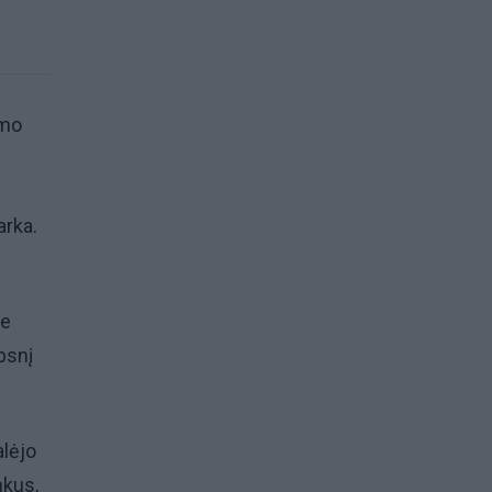
imo
arka.
me
psnį
lėjo
nkus,