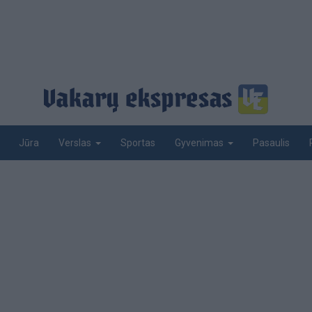
Jūra
Sportas
Pasaulis
Verslas
Gyvenimas