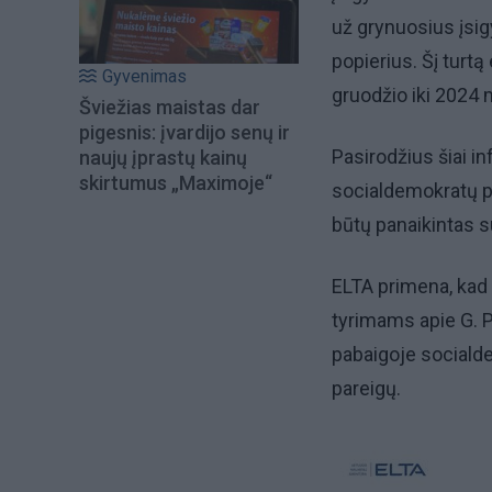
už grynuosius įsig
popierius. Šį turt
Gyvenimas
gruodžio iki 2024 
Šviežias maistas dar
pigesnis: įvardijo senų ir
Pasirodžius šiai in
naujų įprastų kainų
skirtumus „Maximoje“
socialdemokratų par
būtų panaikintas s
ELTA primena, kad 
tyrimams apie G. Pa
pabaigoje socialde
pareigų.