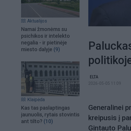
Aktualijos
Namai žmonėms su
psichikos ir intelekto
Paluckas:
negalia - ir pietinėje
miesto dalyje
(9)
politikoj
ELTA
2026-05-05 11:09
Klaipėda
Generalinei p
Kas tas paslaptingas
jaunuolis, rytais stovintis
kreipusis į p
ant tilto?
(10)
Gintauto Palu