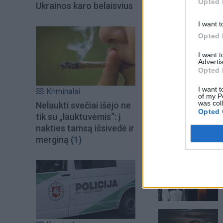
Opted 
Ukrainos karo belaisvius
I want t
Opted 
I want 
Advertis
Opted 
I want t
Kriminalai
of my P
was col
Nelaukti svečiai išėjo ne
Opted 
tik su „lauktuvėmis“: į
nakties tamsą išsivedė ir
merginą
(1)
Šiuo metu skait