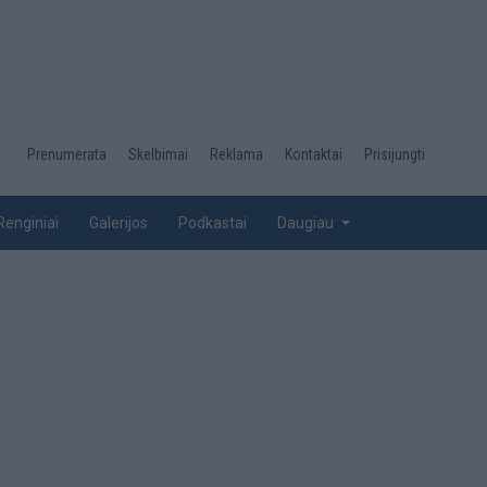
Desktop
Prenumerata
Skelbimai
Reklama
Kontaktai
Prisijungti
menu
top
Renginiai
Galerijos
Podkastai
Daugiau