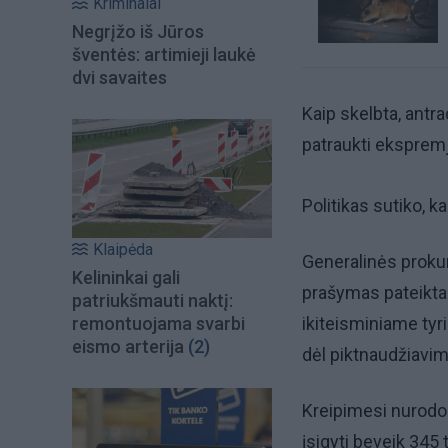
Kriminalai
Negrįžo iš Jūros
šventės: artimieji laukė
dvi savaites
Kaip skelbta, antra
patraukti eksprem
Politikas sutiko, k
Klaipėda
Generalinės proku
Kelininkai gali
prašymas pateikta
patriukšmauti naktį:
remontuojama svarbi
ikiteisminiame tyr
eismo arterija
(2)
dėl piktnaudžiavimo
Kreipimesi nurodo
įsigyti beveik 345 