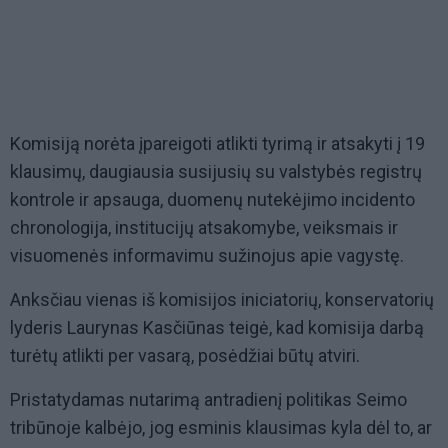
Komisiją norėta įpareigoti atlikti tyrimą ir atsakyti į 19
klausimų, daugiausia susijusių su valstybės registrų
kontrole ir apsauga, duomenų nutekėjimo incidento
chronologija, institucijų atsakomybe, veiksmais ir
visuomenės informavimu sužinojus apie vagystę.
Anksčiau vienas iš komisijos iniciatorių, konservatorių
lyderis Laurynas Kasčiūnas teigė, kad komisija darbą
turėtų atlikti per vasarą, posėdžiai būtų atviri.
Pristatydamas nutarimą antradienį politikas Seimo
tribūnoje kalbėjo, jog esminis klausimas kyla dėl to, ar