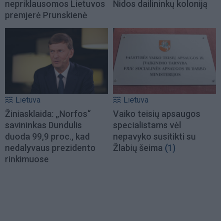
nepriklausomos Lietuvos
Nidos dailininkų koloniją
premjerė Prunskienė
Lietuva
Lietuva
Žiniasklaida: „Norfos“
Vaiko teisių apsaugos
savininkas Dundulis
specialistams vėl
duoda 99,9 proc., kad
nepavyko susitikti su
nedalyvaus prezidento
Žlabių šeima
(1)
rinkimuose