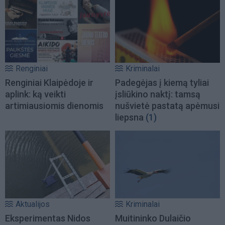
Renginiai
Kriminalai
Renginiai Klaipėdoje ir
Padegėjas į kiemą tyliai
aplink: ką veikti
įsliūkino naktį: tamsą
artimiausiomis dienomis
nušvietė pastatą apėmusi
liepsna
(1)
Aktualijos
Kriminalai
Eksperimentas Nidos
Muitininko Dulaičio