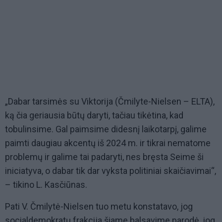
„Dabar tarsimės su Viktorija (Čmilyte-Nielsen – ELTA),
ką čia geriausia būtų daryti, tačiau tikėtina, kad
tobulinsime. Gal paimsime didesnį laikotarpį, galime
paimti daugiau akcentų iš 2024 m. ir tikrai nematome
problemų ir galime tai padaryti, nes bręsta Seime ši
iniciatyva, o dabar tik dar vyksta politiniai skaičiavimai“,
– tikino L. Kasčiūnas.
Pati V. Čmilytė-Nielsen tuo metu konstatavo, jog
socialdemokratų frakcija šiame balsavime parodė, jog