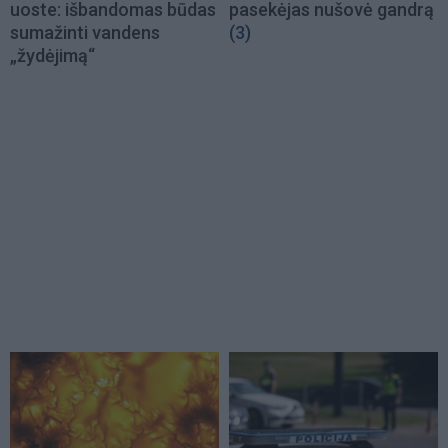
uoste: išbandomas būdas
pasekėjas nušovė gandrą
sumažinti vandens
(3)
„žydėjimą“