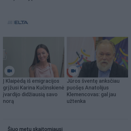
Į Klaipėdą iš emigracijos
Jūros šventę anksčiau
grįžusi Karina Kučinskienė
puošęs Anatolijus
įvardijo didžiausią savo
Klemencovas: gal jau
norą
užtenka
Šiuo metu skaitomiausi