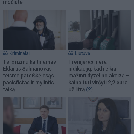
močiute
Kriminalai
Lietuva
Terorizmu kaltinamas
Premjeras: nėra
Eldaras Salmanovas
indikacijų, kad reikia
teisme pareiškė esąs
mažinti dyzelino akcizą –
pacisfistas ir mylintis
kaina turi viršyti 2,2 euro
taiką
už litrą
(2)