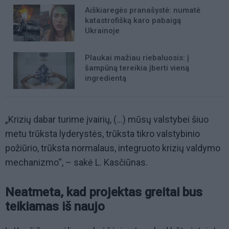
Aiškiaregės pranašystė: numatė
katastrofišką karo pabaigą
Ukrainoje
Plaukai mažiau riebaluosis: į
šampūną tereikia įberti vieną
ingredientą
„Krizių dabar turime įvairių, (…) mūsų valstybei šiuo
metu trūksta lyderystės, trūksta tikro valstybinio
požiūrio, trūksta normalaus, integruoto krizių valdymo
mechanizmo“, – sakė L. Kasčiūnas.
Neatmeta, kad projektas greitai bus
teikiamas iš naujo