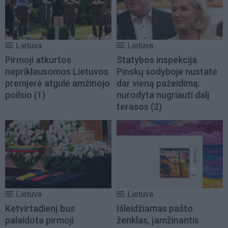
Lietuva
Lietuva
Pirmoji atkurtos
Statybos inspekcija
nepriklausomos Lietuvos
Pinskų sodyboje nustatė
premjerė atgulė amžinojo
dar vieną pažeidimą:
poilsio
(1)
nurodyta nugriauti dalį
terasos
(2)
Lietuva
Lietuva
Ketvirtadienį bus
Išleidžiamas pašto
palaidota pirmoji
ženklas, įamžinantis