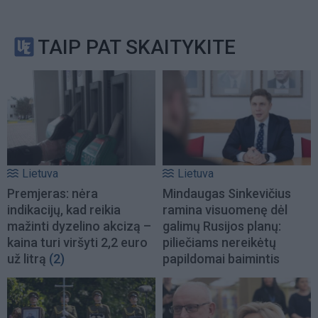
TAIP PAT SKAITYKITE
Lietuva
Lietuva
Premjeras: nėra
Mindaugas Sinkevičius
indikacijų, kad reikia
ramina visuomenę dėl
mažinti dyzelino akcizą –
galimų Rusijos planų:
kaina turi viršyti 2,2 euro
piliečiams nereikėtų
už litrą
(2)
papildomai baimintis