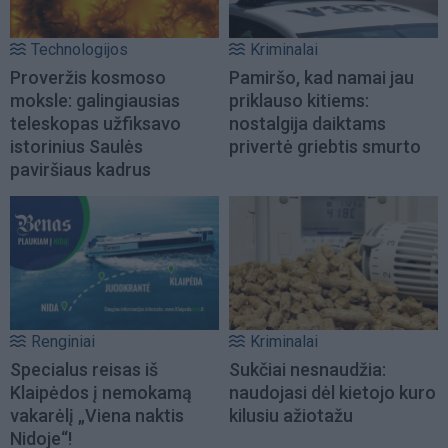
Technologijos
Kriminalai
Proveržis kosmoso
Pamiršo, kad namai jau
moksle: galingiausias
priklauso kitiems:
teleskopas užfiksavo
nostalgija daiktams
istorinius Saulės
privertė griebtis smurto
paviršiaus kadrus
Renginiai
Kriminalai
Specialus reisas iš
Sukčiai nesnaudžia:
Klaipėdos į nemokamą
naudojasi dėl kietojo kuro
vakarėlį „Viena naktis
kilusiu ažiotažu
Nidoje“!