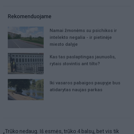
Rekomenduojame
Namai žmonėms su psichikos ir
intelekto negalia - ir pietinėje
miesto dalyje
Kas tas paslaptingas jaunuolis,
rytais stovintis ant tilto?
Iki vasaros pabaigos paupyje bus
atidarytas naujas parkas
„Trūko nedaug. Iš esmės, trūko 4 balsų, bet vis tik