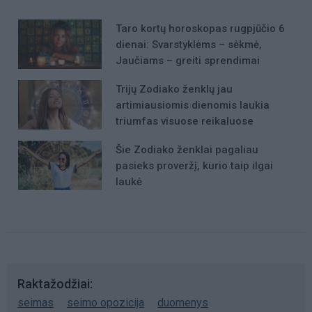
Taro kortų horoskopas rugpjūčio 6
dienai: Svarstyklėms – sėkmė,
Jaučiams – greiti sprendimai
Trijų Zodiako ženklų jau
artimiausiomis dienomis laukia
triumfas visuose reikaluose
Šie Zodiako ženklai pagaliau
pasieks proveržį, kurio taip ilgai
laukė
Raktažodžiai
seimas
seimo opozicija
duomenys