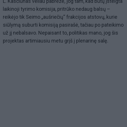
L. Kasčiūnas vėliau pabrėžė, jog tam, kad būtų įsteigta
laikinoji tyrimo komisija, pritrūko nedaug balsų –
reikėjo tik Seimo „aušriečių“ frakcijos atstovų, kurie
siūlymą suburti komisiją pasirašė, tačiau po pateikimo
už jį nebalsavo. Nepaisant to, politikas mano, jog šis
projektas artimiausiu metu grįš į plenarinę salę.