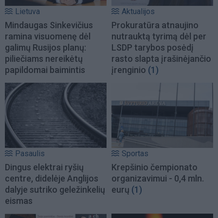
Lietuva
Aktualijos
Mindaugas Sinkevičius
Prokuratūra atnaujino
ramina visuomenę dėl
nutrauktą tyrimą dėl per
galimų Rusijos planų:
LSDP tarybos posėdį
piliečiams nereikėtų
rasto slapta įrašinėjančio
papildomai baimintis
įrenginio
(1)
Pasaulis
Sportas
Dingus elektrai ryšių
Krepšinio čempionato
centre, didelėje Anglijos
organizavimui - 0,4 mln.
dalyje sutriko geležinkelių
eurų
(1)
eismas