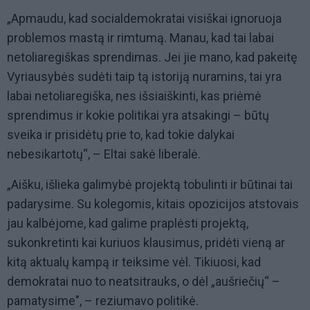
„Apmaudu, kad socialdemokratai visiškai ignoruoja
problemos mastą ir rimtumą. Manau, kad tai labai
netoliaregiškas sprendimas. Jei jie mano, kad pakeitę
Vyriausybės sudėti taip tą istoriją nuramins, tai yra
labai netoliaregiška, nes išsiaiškinti, kas priėmė
sprendimus ir kokie politikai yra atsakingi – būtų
sveika ir prisidėtų prie to, kad tokie dalykai
nebesikartotų“, – Eltai sakė liberalė.
„Aišku, išlieka galimybė projektą tobulinti ir būtinai tai
padarysime. Su kolegomis, kitais opozicijos atstovais
jau kalbėjome, kad galime praplėsti projektą,
sukonkretinti kai kuriuos klausimus, pridėti vieną ar
kitą aktualų kampą ir teiksime vėl. Tikiuosi, kad
demokratai nuo to neatsitrauks, o dėl „aušriečių“ –
pamatysime", – reziumavo politikė.