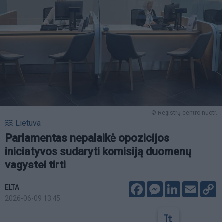
© Registrų centro nuotr.
Lietuva
Parlamentas nepalaikė opozicijos
iniciatyvos sudaryti komisiją duomenų
vagystei tirti
Facebook
Messenger
LinkedIn
Email
C
ELTA
L
2026-06-09 13:45