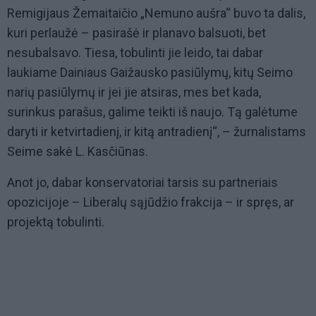
Remigijaus Žemaitaičio „Nemuno aušra“ buvo ta dalis,
kuri perlaužė – pasirašė ir planavo balsuoti, bet
nesubalsavo. Tiesa, tobulinti jie leido, tai dabar
laukiame Dainiaus Gaižausko pasiūlymų, kitų Seimo
narių pasiūlymų ir jei jie atsiras, mes bet kada,
surinkus parašus, galime teikti iš naujo. Tą galėtume
daryti ir ketvirtadienį, ir kitą antradienį“, – žurnalistams
Seime sakė L. Kasčiūnas.
Anot jo, dabar konservatoriai tarsis su partneriais
opozicijoje – Liberalų sąjūdžio frakcija – ir spręs, ar
projektą tobulinti.