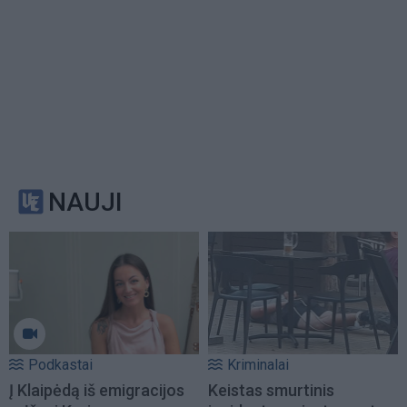
NAUJI
Podkastai
Kriminalai
Į Klaipėdą iš emigracijos
Keistas smurtinis