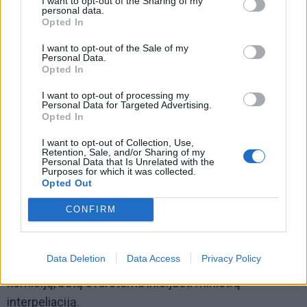
tarp kurių – ir Ekonomikos ir inovacijų ministerija
I want to opt-out of the Sharing of my
personal data.
(EIM).
Opted In
I want to opt-out of the Sale of my
Premjerė laikėsi nuomonės, kad visuomenei apie
Personal Data.
incidentą negalėjo būti pranešta, nes tyrimą buvo
Opted In
pradėjusi ir kontroliavo Generalinė prokuratūra, o tam
I want to opt-out of processing my
Personal Data for Targeted Advertising.
tikros informacijos atskleidimas gali užtraukti
Opted In
baudžiamąją atsakomybę.
I want to opt-out of Collection, Use,
Retention, Sale, and/or Sharing of my
Visgi prezidentas Gitanas Nausėda kritikavo šią
Personal Data that Is Unrelated with the
Purposes for which it was collected.
premjerės poziciją ir sakė, kad visuomenė turėjo būti
Opted Out
informuota, nes, pasak jo, jokio Generalinės
CONFIRM
prokuratūros draudimo skelbti šią informaciją nebuvo.
Anksčiau Seimo opozicija neatmetė, kad, jeigu
Data Deletion
Data Access
Privacy Policy
parlamentas nepalaikytų iniciatyvos suburti šią
komisiją, būtų svarstoma inicijuoti ministrų
interpeliaciją.