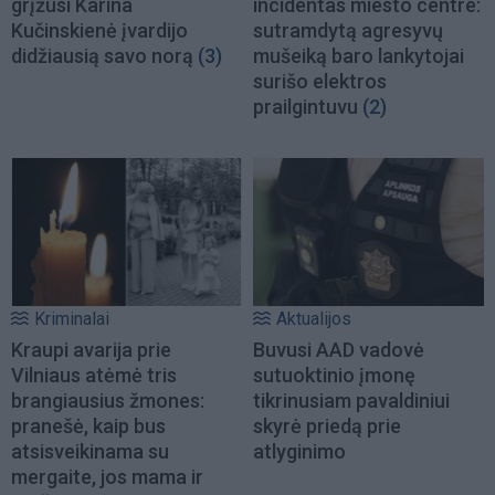
grįžusi Karina
incidentas miesto centre:
Kučinskienė įvardijo
sutramdytą agresyvų
didžiausią savo norą
(3)
mušeiką baro lankytojai
surišo elektros
prailgintuvu
(2)
Kriminalai
Aktualijos
Kraupi avarija prie
Buvusi AAD vadovė
Vilniaus atėmė tris
sutuoktinio įmonę
brangiausius žmones:
tikrinusiam pavaldiniui
pranešė, kaip bus
skyrė priedą prie
atsisveikinama su
atlyginimo
mergaite, jos mama ir