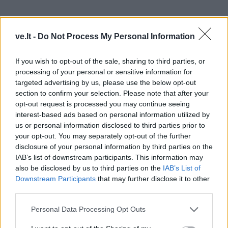
ve.lt -
Do Not Process My Personal Information
If you wish to opt-out of the sale, sharing to third parties, or
processing of your personal or sensitive information for
targeted advertising by us, please use the below opt-out
section to confirm your selection. Please note that after your
opt-out request is processed you may continue seeing
interest-based ads based on personal information utilized by
us or personal information disclosed to third parties prior to
Iš pareigų po incidento pasitraukęs buvęs RC vadovas
your opt-out. You may separately opt-out of the further
disclosure of your personal information by third parties on the
Adrijus Jusas teigė, kad didelės apimties duomenų
IAB’s list of downstream participants. This information may
nutekėjimas iš registrų pastebėtas dar balandžio
also be disclosed by us to third parties on the
IAB’s List of
pradžioje, tačiau galimybes pranešti apie incidentą
Downstream Participants
that may further disclose it to other
third parties.
ribojo teisėsaugos pradėtas tyrimas.
Personal Data Processing Opt Outs
Anot jo, apie situaciją iškart informuotos institucijos,