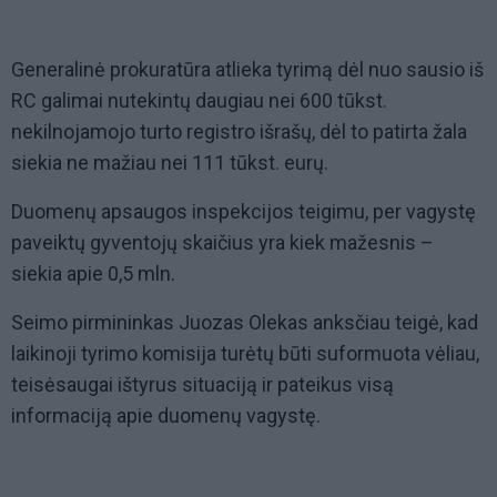
Generalinė prokuratūra atlieka tyrimą dėl nuo sausio iš
RC galimai nutekintų daugiau nei 600 tūkst.
nekilnojamojo turto registro išrašų, dėl to patirta žala
siekia ne mažiau nei 111 tūkst. eurų.
Duomenų apsaugos inspekcijos teigimu, per vagystę
paveiktų gyventojų skaičius yra kiek mažesnis –
siekia apie 0,5 mln.
Seimo pirmininkas Juozas Olekas anksčiau teigė, kad
laikinoji tyrimo komisija turėtų būti suformuota vėliau,
teisėsaugai ištyrus situaciją ir pateikus visą
informaciją apie duomenų vagystę.