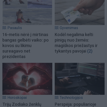
Pasaulis
Gyvenimas
16-metis nėrė į mirtinas
Kodėl negalima kelti
bangas gelbėti vaiko: po
pinigų nuo žemės:
kovos su likimu
magiškos priežastys ir
sureagavo net
tykantys pavojai
(2)
prezidentas
Horoskopai
Technologijos
Trijų Zodiako ženklų
Perspėja: populiarioje