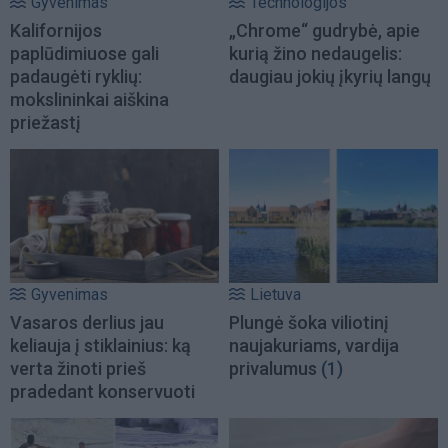
Gyvenimas
Technologijos
Kalifornijos
„Chrome“ gudrybė, apie
paplūdimiuose gali
kurią žino nedaugelis:
padaugėti ryklių:
daugiau jokių įkyrių langų
mokslininkai aiškina
priežastį
Gyvenimas
Lietuva
Vasaros derlius jau
Plungė šoka viliotinį
keliauja į stiklainius: ką
naujakuriams, vardija
verta žinoti prieš
privalumus
(1)
pradedant konservuoti