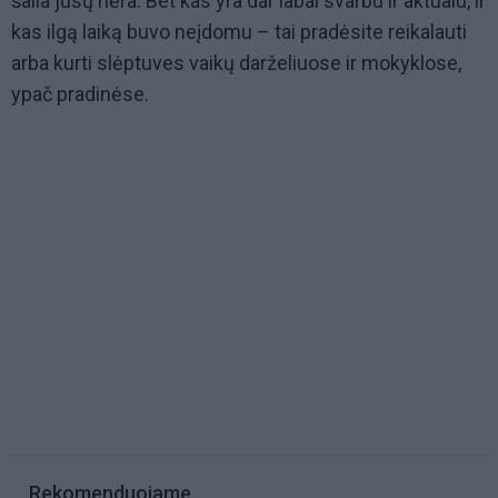
šalia jūsų nėra. Bet kas yra dar labai svarbu ir aktualu, ir
kas ilgą laiką buvo neįdomu – tai pradėsite reikalauti
arba kurti slėptuves vaikų darželiuose ir mokyklose,
ypač pradinėse.
Rekomenduojame