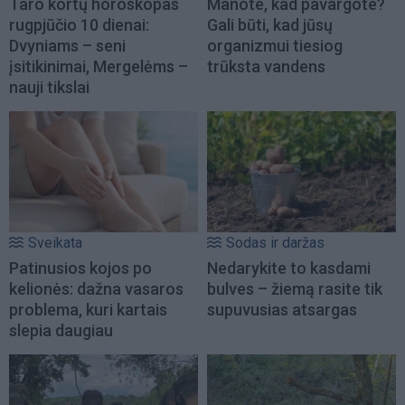
Taro kortų horoskopas
Manote, kad pavargote?
rugpjūčio 10 dienai:
Gali būti, kad jūsų
Dvyniams – seni
organizmui tiesiog
įsitikinimai, Mergelėms –
trūksta vandens
nauji tikslai
Sveikata
Sodas ir daržas
Patinusios kojos po
Nedarykite to kasdami
kelionės: dažna vasaros
bulves – žiemą rasite tik
problema, kuri kartais
supuvusias atsargas
slepia daugiau