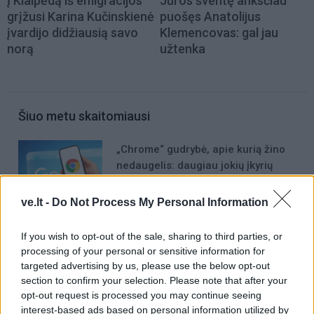
Į Klaipėdą iš emigracijos
Jūros šventę anksčiau
grįžusi Karina Kučinskienė
puošęs Anatolijus
įvardijo didžiausią savo
Klemencovas: gal jau
norą
užtenka
Šiuo metu skaitomiausi
„Chrome“ gudrybė, apie kurią žino
nedaugelis: daugiau jokių įkyrių
langų
ve.lt -
Do Not Process My Personal Information
Dienos horoskopas 12 Zodiako
ženklų: gali sugrįžti sena galimybė
If you wish to opt-out of the sale, sharing to third parties, or
processing of your personal or sensitive information for
targeted advertising by us, please use the below opt-out
Kinija išbandė didžiausią pasaulyje
section to confirm your selection. Please note that after your
582 tonas sveriantį magnetą, kuris
opt-out request is processed you may continue seeing
bus naudojamas kuriant „dirbtinę
interest-based ads based on personal information utilized by