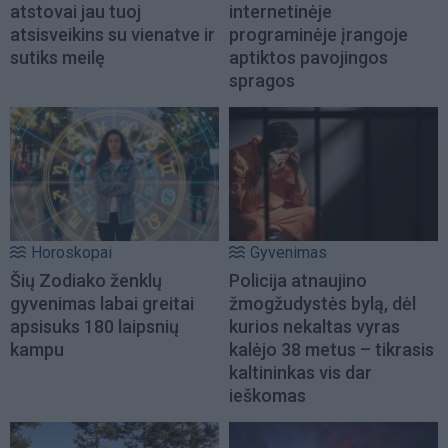
atstovai jau tuoj
internetinėje
atsisveikins su vienatve ir
programinėje įrangoje
sutiks meilę
aptiktos pavojingos
spragos
Horoskopai
Gyvenimas
Šių Zodiako ženklų
Policija atnaujino
gyvenimas labai greitai
žmogžudystės bylą, dėl
apsisuks 180 laipsnių
kurios nekaltas vyras
kampu
kalėjo 38 metus – tikrasis
kaltininkas vis dar
ieškomas