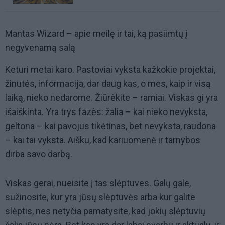
Mantas Wizard – apie meilę ir tai, ką pasiimtų į
negyvenamą salą
Keturi metai karo. Pastoviai vyksta kažkokie projektai,
žinutės, informacija, dar daug kas, o mes, kaip ir visą
laiką, nieko nedarome. Žiūrėkite – ramiai. Viskas gi yra
išaiškinta. Yra trys fazės: žalia – kai nieko nevyksta,
geltona – kai pavojus tikėtinas, bet nevyksta, raudona
– kai tai vyksta. Aišku, kad kariuomenė ir tarnybos
dirba savo darbą.
Viskas gerai, nueisite į tas slėptuves. Galų gale,
sužinosite, kur yra jūsų slėptuvės arba kur galite
slėptis, nes netyčia pamatysite, kad jokių slėptuvių