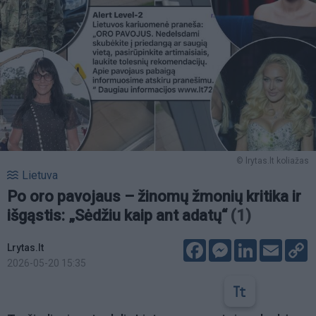
© lrytas.lt koliažas
Lietuva
Po oro pavojaus – žinomų žmonių kritika ir
išgąstis: „Sėdžiu kaip ant adatų“
(1)
Facebook
Messenger
LinkedIn
Email
C
Lrytas.lt
L
2026-05-20 15:35