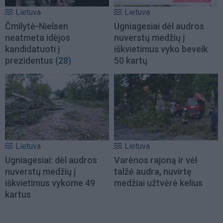
Lietuva
Lietuva
Čmilytė-Nielsen
Ugniagesiai dėl audros
neatmeta idėjos
nuverstų medžių į
kandidatuoti į
iškvietimus vyko beveik
prezidentus
(28)
50 kartų
Lietuva
Lietuva
Ugniagesiai: dėl audros
Varėnos rajoną ir vėl
nuverstų medžių į
talžė audra, nuvirtę
iškvietimus vykome 49
medžiai užtvėrė kelius
kartus