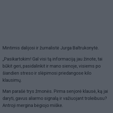
Mintimis dalijosi ir žurnalistė Jurga Baltrukonytė.
„Pasikartokim! Gal visi tą informaciją jau žinote, tai
būkit geri, pasidalinkit ir mano sienoje, visiems po
šiandien streso ir slėpimosi priedangose kilo
klausimų.
Man parašė trys žmonės. Pirma senjorė klausė, ką jai
daryti, gavus aliarmo signalą ir važiuojant troleibusu?
Antroji mergina bėgiojo miške.