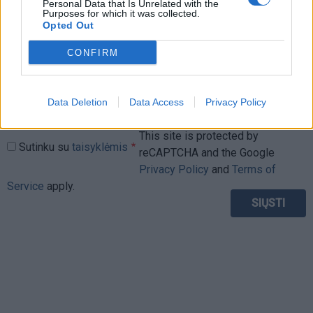
Personal Data that Is Unrelated with the
Purposes for which it was collected.
Opted Out
CONFIRM
Data Deletion
Data Access
Privacy Policy
This site is protected by
Sutinku su
taisyklėmis
reCAPTCHA and the Google
Privacy Policy
and
Terms of
Service
apply.