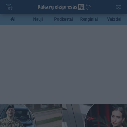
Pereiti
į
pagrindinį
Mobile
Nauji
Podkastai
Renginiai
Vaizdai
turinį
menu
bottom