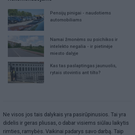
Pensijų pinigai - naudotiems
automobiliams
Namai žmonėms su psichikos ir
intelekto negalia - ir pietinėje
miesto dalyje
Kas tas paslaptingas jaunuolis,
rytais stovintis ant tilto?
Ne visos jos tais dalykais yra pasirūpinusios. Tai yra
didelis ir geras pliusas, o dabar visiems siūlau laikytis
rimties, ramybės. Vaikinai padarys savo darbą. Taip