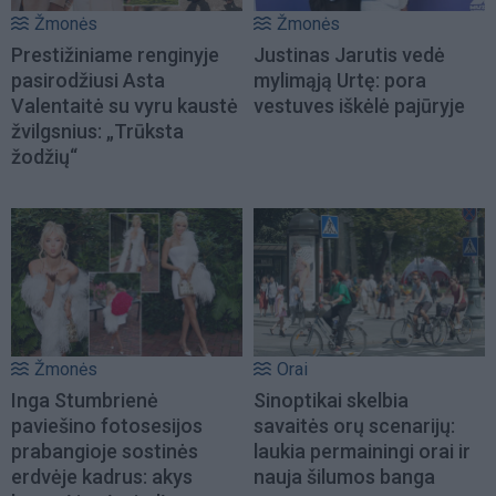
Žmonės
Žmonės
Prestižiniame renginyje
Justinas Jarutis vedė
pasirodžiusi Asta
mylimąją Urtę: pora
Valentaitė su vyru kaustė
vestuves iškėlė pajūryje
žvilgsnius: „Trūksta
žodžių“
Žmonės
Orai
Inga Stumbrienė
Sinoptikai skelbia
paviešino fotosesijos
savaitės orų scenarijų:
prabangioje sostinės
laukia permainingi orai ir
erdvėje kadrus: akys
nauja šilumos banga