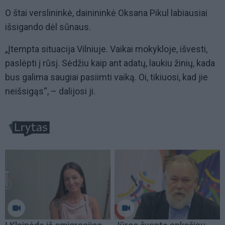
O štai verslininkė, dainininkė Oksana Pikul labiausiai
išsigando dėl sūnaus.
„Įtempta situacija Vilniuje. Vaikai mokykloje, išvesti,
paslėpti į rūsį. Sėdžiu kaip ant adatų, laukiu žinių, kada
bus galima saugiai pasiimti vaiką. Oi, tikiuosi, kad jie
neišsigąs“, – dalijosi ji.