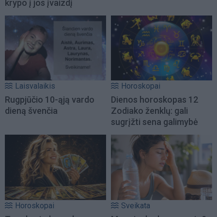
krypo į jos įvaizdį
Laisvalaikis
Horoskopai
Rugpjūčio 10-ąją vardo
Dienos horoskopas 12
dieną švenčia
Zodiako ženklų: gali
sugrįžti sena galimybė
Horoskopai
Sveikata