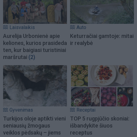
Laisvalaikis
Auto
Aurelija Urbonienė apie
Keturračiai gamtoje: mitai
keliones, kurios prasideda
ir realybė
ten, kur baigiasi turistiniai
maršrutai
(2)
Gyvenimas
Receptai
Turkijos oloje aptikti vieni
TOP 5 rugpjūčio skoniai:
seniausių žmogaus
išbandykite šiuos
veiklos pėdsakų – jiems
receptus