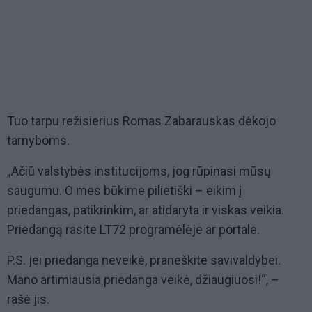
Tuo tarpu režisierius Romas Zabarauskas dėkojo
tarnyboms.
„Ačiū valstybės institucijoms, jog rūpinasi mūsų
saugumu. O mes būkime pilietiški – eikim į
priedangas, patikrinkim, ar atidaryta ir viskas veikia.
Priedangą rasite LT72 programėlėje ar portale.
P.S. jei priedanga neveikė, praneškite savivaldybei.
Mano artimiausia priedanga veikė, džiaugiuosi!“, –
rašė jis.