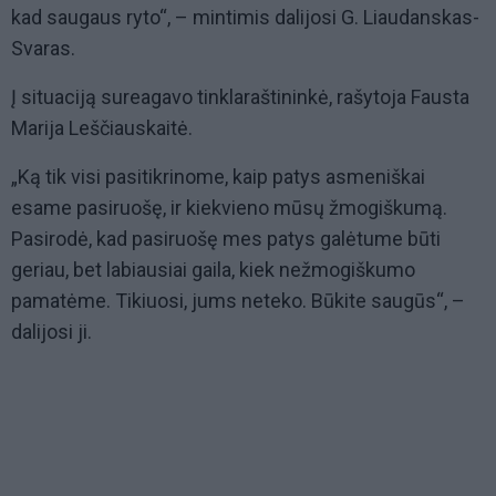
kad saugaus ryto“, – mintimis dalijosi G. Liaudanskas-
Svaras.
Į situaciją sureagavo tinklaraštininkė, rašytoja Fausta
Marija Leščiauskaitė.
„Ką tik visi pasitikrinome, kaip patys asmeniškai
esame pasiruošę, ir kiekvieno mūsų žmogiškumą.
Pasirodė, kad pasiruošę mes patys galėtume būti
geriau, bet labiausiai gaila, kiek nežmogiškumo
pamatėme. Tikiuosi, jums neteko. Būkite saugūs“, –
dalijosi ji.