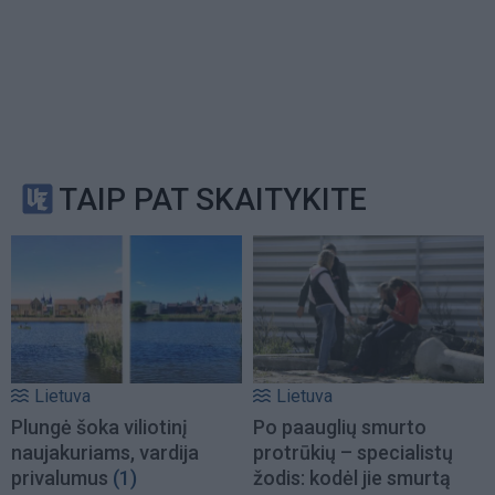
TAIP PAT SKAITYKITE
Lietuva
Lietuva
Plungė šoka viliotinį
Po paauglių smurto
naujakuriams, vardija
protrūkių – specialistų
privalumus
(1)
žodis: kodėl jie smurtą