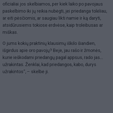
oficialiai jos skelbiamos, per kiek laiko po pavojaus
paskelbimo iki jų reikia nubėgti, jei priedanga tolėliau,
ar eiti pėsčiomis, ar saugiau likti namie ir ką daryti,
atsidūrusiems tokiose erdvėse, kaip troleibusas ar
miškas.
O jums kokių praktinių klausimų iškilo šiandien,
išgirdus apie oro pavojų? Beje, jau rašo ir žmonės,
kurie ieškodami priedangų pagal appsus, rado jas...
užrakintas. Ženklai, kad priedangos, kabo, durys
užrakintos“, – skelbė ji.