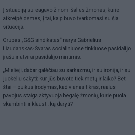
Į situaciją sureagavo žinomi šalies žmonės, kurie
atkreipė dėmesį į tai, kaip buvo tvarkomasi su šia
situacija.
Grupės „G&G sindikatas“ narys Gabrielius
Liaudanskas-Svaras socialiniuose tinkluose pasidalijo
įrašu ir atvirai pasidalijo mintimis.
„Mielieji, dabar galėčiau su sarkazmu, ir su ironija, ir su
juokeliu sakyti: kur jūs buvote tiek metų ir laiko? Bet
štai – puikus įrodymas, kad vienas tikras, realus
pavojus staiga aktyvuoja begalę žmonių, kurie puola
skambinti ir klausti: ką daryti?