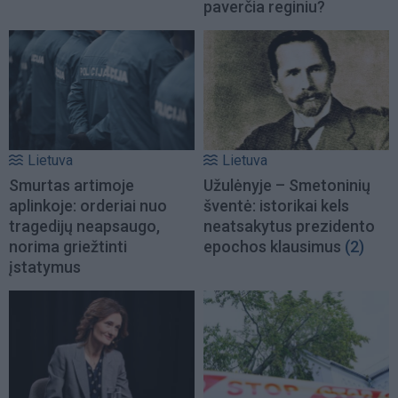
paverčia reginiu?
Lietuva
Lietuva
Smurtas artimoje
Užulėnyje – Smetoninių
aplinkoje: orderiai nuo
šventė: istorikai kels
tragedijų neapsaugo,
neatsakytus prezidento
norima griežtinti
epochos klausimus
(2)
įstatymus