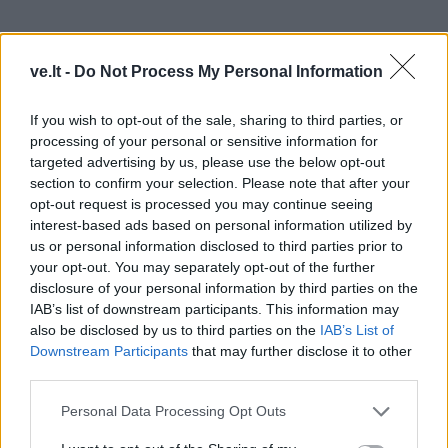
ve.lt -
Do Not Process My Personal Information
If you wish to opt-out of the sale, sharing to third parties, or
processing of your personal or sensitive information for
targeted advertising by us, please use the below opt-out
section to confirm your selection. Please note that after your
opt-out request is processed you may continue seeing
interest-based ads based on personal information utilized by
us or personal information disclosed to third parties prior to
your opt-out. You may separately opt-out of the further
M. Jurkyno teigimu, būtina pažymėti, kad opozicija
disclosure of your personal information by third parties on the
turėjo pretekstą išeiti iš Seimo plenarinės salės dėl
IAB’s list of downstream participants. This information may
valdančiųjų neetiškų sprendimų jų atžvilgiu.
also be disclosed by us to third parties on the
IAB’s List of
Downstream Participants
that may further disclose it to other
„Valdantieji irgi elgėsi neetiškai opozicijos atžvilgiu,
third parties.
neįtraukdami jų į pirmininkavimą, padarydami neeilinį
Personal Data Processing Opt Outs
posėdį interpeliacijos metu.