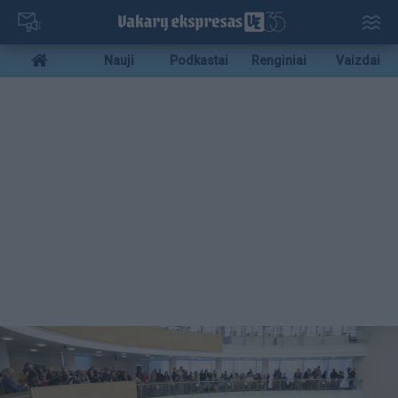
Pereiti
į
pagrindinį
Mobile
Nauji
Podkastai
Renginiai
Vaizdai
turinį
menu
bottom