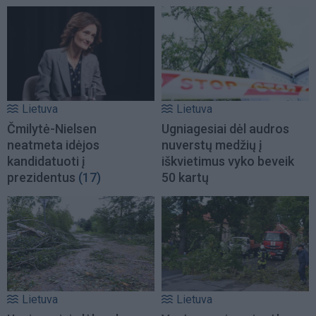
Lietuva
Lietuva
Čmilytė-Nielsen
Ugniagesiai dėl audros
neatmeta idėjos
nuverstų medžių į
kandidatuoti į
iškvietimus vyko beveik
prezidentus
(17)
50 kartų
Lietuva
Lietuva