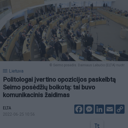
© Seimo posėdis. Dainiaus Labučio (ELTA) nuotr.
Lietuva
Politologai įvertino opozicijos paskelbtą
Seimo posėdžių boikotą: tai buvo
komunikacinis žaidimas
Facebook
Messenger
LinkedIn
Email
C
ELTA
L
2022-06-25 10:56