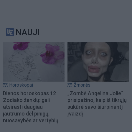
NAUJI
Horoskopai
Žmonės
Dienos horoskopas 12
„Zombė Angelina Jolie“
Zodiako ženklų: gali
prisipažino, kaip iš tikrųjų
atsirasti daugiau
sukūrė savo šiurpinantį
jautrumo dėl pinigų,
įvaizdį
nuosavybės ar vertybių