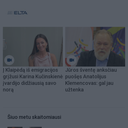
Į Klaipėdą iš emigracijos
Jūros šventę anksčiau
grįžusi Karina Kučinskienė
puošęs Anatolijus
įvardijo didžiausią savo
Klemencovas: gal jau
norą
užtenka
Šiuo metu skaitomiausi