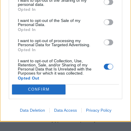
I want to opt-out of the Sharing of my
personal data.
Jie ėmėsi savotiškų „fintų“ ir davė dingstį opozicijai
Opted In
trinktelėti durimis“, – sako M. Jurkynas.
I want to opt-out of the Sale of my
Personal Data.
Visgi nepaisant to, tvirtina I. Klapokas, toks mažumos
Opted In
elgesys negali būti laikomas brandžios demokratinės
I want to opt-out of processing my
politikos pavyzdžiu.
Personal Data for Targeted Advertising.
Opted In
„Nesinori sakyti, kad jei yra krizė, tai negali būti
I want to opt-out of Collection, Use,
Retention, Sale, and/or Sharing of my
politinių debatų – toli gražu, bet ta forma, kuri buvo
Personal Data that Is Unrelated with the
Purposes for which it was collected.
pasirinkta opozicijos, vis dėlto neatitinka nei laiko, nei
Opted Out
apskritai brandžios demokratinės politikos principų“, –
CONFIRM
teigia I. Kalpokas.
ELTA primena, kad antradienį, pasibaigus opozicijos
Data Deletion
Data Access
Privacy Policy
blokadai ir sugrįžus į Seimo plenarinę salę, valdantieji
atmetė visus keturis jų pateiktus pasiūlymus.