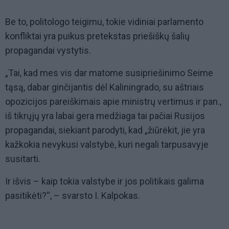
Be to, politologo teigimu, tokie vidiniai parlamento
konfliktai yra puikus pretekstas priešiškų šalių
propagandai vystytis.
„Tai, kad mes vis dar matome susipriešinimo Seime
tąsą, dabar ginčijantis dėl Kaliningrado, su aštriais
opozicijos pareiškimais apie ministrų vertimus ir pan.,
iš tikrųjų yra labai gera medžiaga tai pačiai Rusijos
propagandai, siekiant parodyti, kad „žiūrėkit, jie yra
kažkokia nevykusi valstybė, kuri negali tarpusavyje
susitarti.
Ir išvis – kaip tokia valstybe ir jos politikais galima
pasitikėti?“, – svarsto I. Kalpokas.