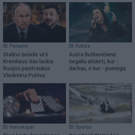
Pasaulis
Kultūra
Stalino šešėlis virš
Aušra Butkevičienė:
Kremliaus: kas laukia
negaliu atskirti, kur -
Rusijos pasitraukus
darbas, o kur - pomėgis
Vladimirui Putinui
Horoskopai
Sportas