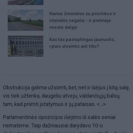
Namai žmonėms su psichikos ir
intelekto negalia - ir pietinėje
miesto dalyje
Kas tas paslaptingas jaunuolis,
rytais stovintis ant tilto?
Obstrukcija galima užsiimti, bet, net ir išėjus į kitą salę,
vis tiek užtenka, daugeliu atveju, valdančiųjų balsų
tam, kad priimti įstatymus ir jų pataisas. <...>
Parlamentinės opozicijos išėjimo iš salės seniai
nematėme. Taip dažniausiai darydavo 10-o