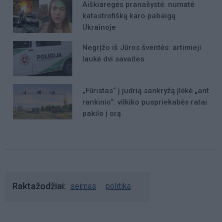
Aiškiaregės pranašystė: numatė
katastrofišką karo pabaigą
Ukrainoje
Negrįžo iš Jūros šventės: artimieji
laukė dvi savaites
„Fūristas“ į judrią sankryžą įlėkė „ant
rankinio“: vilkiko puspriekabės ratai
pakilo į orą
Raktažodžiai
seimas
politika