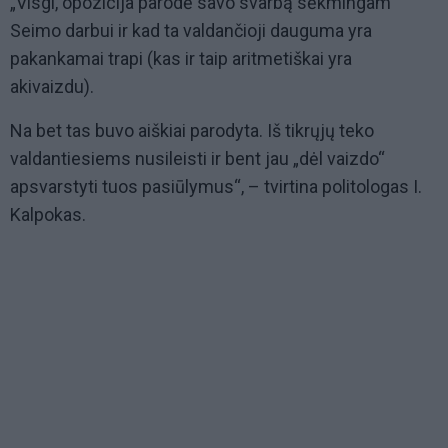
„Visgi, opozicija parodė savo svarbą sėkmingam
Seimo darbui ir kad ta valdančioji dauguma yra
pakankamai trapi (kas ir taip aritmetiškai yra
akivaizdu).
Na bet tas buvo aiškiai parodyta. Iš tikrųjų teko
valdantiesiems nusileisti ir bent jau „dėl vaizdo“
apsvarstyti tuos pasiūlymus“, – tvirtina politologas I.
Kalpokas.