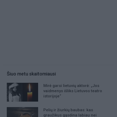
Šiuo metu skaitomiausi
Mirė garsi lietuvių aktorė: „Jos
vaidmenys išliks Lietuvos teatro
istorijoje“
Pelių ir žiurkių baubas: kas
graužikus gąsdina labiau nei