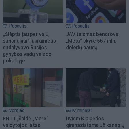
Pasaulis
Pasaulis
„Slėptis jau per vėlu,
JAV teismas bendrovei
šunsnukiai“: ukrainietis
„Meta“ skyrė 567 mln.
sudalyvavo Rusijos
dolerių baudą
gynybos vadų vaizdo
pokalbyje
Verslas
Kriminalai
FNTT įšaldė „Mere“
Dviem Klaipėdos
valdytojos lėšas
gimnazistams už kanapių