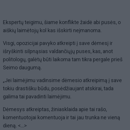
Ekspertų teigimu, šiame konflikte žaidė abi pusės, o
aiškių laimėtojų kol kas išskirti neįmanoma.
Visgi, opozicijai pavyko atkreipti į save dėmesį ir
išryškinti silpnąsias valdančiųjų puses, kas, anot
politologų, galėtų būti laikoma tam tikra pergale prieš
Seimo daugumą.
„Jei laimėjimu vadinsime dėmesio atkreipimą į save
tokiu drastišku būdu, posėdžiaujant atskirai, tada
galima tai pavadinti laimėjimu.
Dėmesys atkreiptas, žiniasklaida apie tai rašo,
komentuotojai komentuoja ir tai jau trunka ne vieną
dieną. <...>