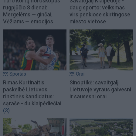
Taro kortų horoskopas
Savaitgalį Klaipėdoje -
rugpjūčio 8 dienai:
daug sporto: veiksmas
Mergelėms — ginčai,
virs penkiose skirtingose
Vėžiams — emocijos
miesto vietose
Sportas
Orai
Rimas Kurtinaitis
Sinoptikė: savaitgalį
paskelbė Lietuvos
Lietuvoje vyraus gaivesni
rinktinės kandidatus:
ir sausesni orai
sąraše - du klaipėdiečiai
(3)