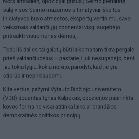
Nors antradienį opozicijai grįžus į Seimo plenarinę
salę visos Seimo mažumos ultimatyviai iškeltos
iniciatyvos buvo atmestos, ekspertų vertinimu, savo
veiksmais valdančiųjų oponentai visgi sugebėjo
pritraukti visuomenės dėmesį.
Todėl iš dalies tai galėtų būti laikoma tam tikra pergale
prieš valdančiuosius – pastarieji juk nesugebėjo, bent
jau tokiu lygiu, kokiu norėjo, parodyti, kad jie yra
stiprūs ir nepriklausomi.
Kita vertus, pažymi Vytauto Didžiojo universiteto
(VDU) docentas Ignas Kalpokas, opozicijos pasirinkta
kovos forma ne visai atitinka laiko ar brandžios
demokratinės politikos principų.