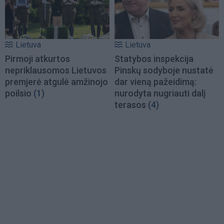
Lietuva
Lietuva
Pirmoji atkurtos
Statybos inspekcija
nepriklausomos Lietuvos
Pinskų sodyboje nustatė
premjerė atgulė amžinojo
dar vieną pažeidimą:
poilsio
(1)
nurodyta nugriauti dalį
terasos
(4)