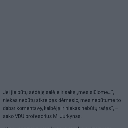
Jei jie būtų sėdėję salėje ir sakę „mes siūlome...“,
niekas nebūtų atkreipęs dėmesio, mes nebūtume to
dabar komentavę, kalbėję ir niekas nebūtų rašęs“, –
sako VDU profesorius M. Jurkynas.