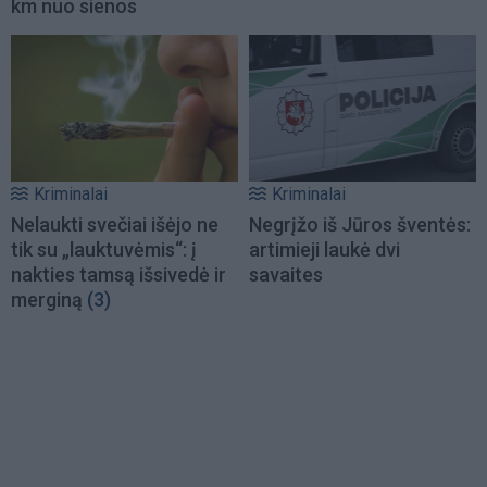
km nuo sienos
Kriminalai
Kriminalai
Nelaukti svečiai išėjo ne
Negrįžo iš Jūros šventės:
tik su „lauktuvėmis“: į
artimieji laukė dvi
nakties tamsą išsivedė ir
savaites
merginą
(3)