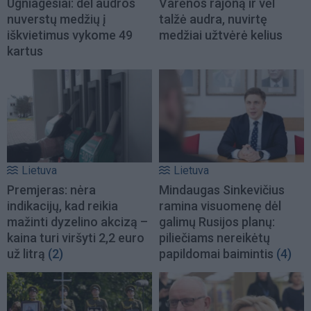
Ugniagesiai: dėl audros
Varėnos rajoną ir vėl
nuverstų medžių į
talžė audra, nuvirtę
iškvietimus vykome 49
medžiai užtvėrė kelius
kartus
Lietuva
Lietuva
Premjeras: nėra
Mindaugas Sinkevičius
indikacijų, kad reikia
ramina visuomenę dėl
mažinti dyzelino akcizą –
galimų Rusijos planų:
kaina turi viršyti 2,2 euro
piliečiams nereikėtų
už litrą
(2)
papildomai baimintis
(4)