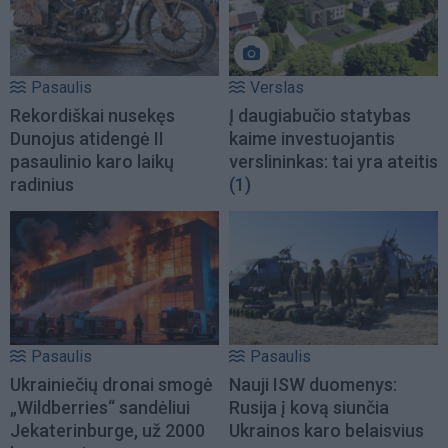
Pasaulis
Verslas
Rekordiškai nusekęs
Į daugiabučio statybas
Dunojus atidengė II
kaime investuojantis
pasaulinio karo laikų
verslininkas: tai yra ateitis
radinius
(1)
Pasaulis
Pasaulis
Ukrainiečių dronai smogė
Nauji ISW duomenys:
„Wildberries“ sandėliui
Rusija į kovą siunčia
Jekaterinburge, už 2000
Ukrainos karo belaisvius