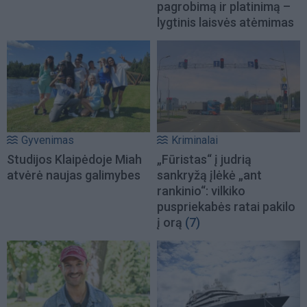
pagrobimą ir platinimą –
lygtinis laisvės atėmimas
Gyvenimas
Kriminalai
Studijos Klaipėdoje Miah
„Fūristas“ į judrią
atvėrė naujas galimybes
sankryžą įlėkė „ant
rankinio“: vilkiko
puspriekabės ratai pakilo
į orą
(7)