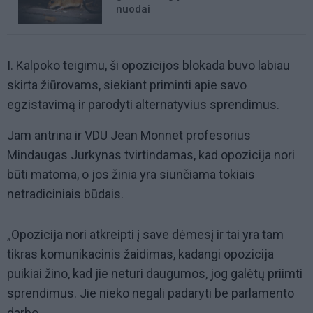
nuodai
I. Kalpoko teigimu, ši opozicijos blokada buvo labiau
skirta žiūrovams, siekiant priminti apie savo
egzistavimą ir parodyti alternatyvius sprendimus.
Jam antrina ir VDU Jean Monnet profesorius
Mindaugas Jurkynas tvirtindamas, kad opozicija nori
būti matoma, o jos žinia yra siunčiama tokiais
netradiciniais būdais.
„Opozicija nori atkreipti į save dėmesį ir tai yra tam
tikras komunikacinis žaidimas, kadangi opozicija
puikiai žino, kad jie neturi daugumos, jog galėtų priimti
sprendimus. Jie nieko negali padaryti be parlamento
darbo.