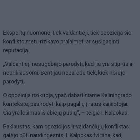
Ekspertų nuomone, tiek valdantieji, tiek opozicija šio
konflikto metu rizikavo pralaimėti ar susigadinti
reputaciją.
„Valdantieji nesugebėjo parodyti, kad jie yra stiprūs ir
nepriklausomi. Bent jau neparodė tiek, kiek norėjo
parodyti.
O opozicija rizikuoja, ypač dabartiniame Kaliningrado
kontekste, pasirodyti kaip pagalių į ratus kaišiotojai.
Čia yra lošimas iš abiejų pusių“, – teigia I. Kalpokas.
Paklaustas, kam opozicijos ir valdančiųjų konfliktas
galėjo būti naudingesnis, I. Kalpokas tvirtina, kad,