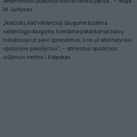
dešimtmečio pradžioje konservatorių partija“, – teigia
M. Jurkynas.
„Natūralu, kad valdančioji dauguma būdama
valdančiąja dauguma, turėdama pakankamai balsų
nubalsuoja už savo sprendimus, o ne už alternatyvius
opozicijos pasiūlymus“, – atmestus opozicijos
siūlymus vertina I. Kalpokas.