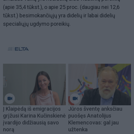
(apie 35,4 tūkst.), o apie 25 proc. (daugiau nei 12,6
tūkst.) besimokančiųjų yra didelių ir labai didelių
specialiųjų ugdymo poreikių.
Į Klaipėdą iš emigracijos
Jūros šventę anksčiau
grįžusi Karina Kučinskienė
puošęs Anatolijus
įvardijo didžiausią savo
Klemencovas: gal jau
norą
užtenka