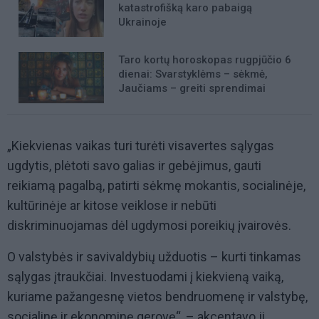
katastrofišką karo pabaigą
Ukrainoje
Taro kortų horoskopas rugpjūčio 6
dienai: Svarstyklėms – sėkmė,
Jaučiams – greiti sprendimai
„Kiekvienas vaikas turi turėti visavertes sąlygas
ugdytis, plėtoti savo galias ir gebėjimus, gauti
reikiamą pagalbą, patirti sėkmę mokantis, socialinėje,
kultūrinėje ar kitose veiklose ir nebūti
diskriminuojamas dėl ugdymosi poreikių įvairovės.
O valstybės ir savivaldybių užduotis – kurti tinkamas
sąlygas įtraukčiai. Investuodami į kiekvieną vaiką,
kuriame pažangesnę vietos bendruomenę ir valstybę,
socialinę ir ekonominę gerovę“, – akcentavo ji.