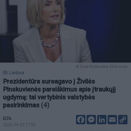
© Živilė Pinskuvienė. Eltos nuotr.
Lietuva
Prezidentūra sureagavo į Živilės
Pinskuvienės pareiškimus apie įtraukųjį
ugdymą: tai vertybinis valstybės
pasirinkimas
(4)
Facebook
Messenger
LinkedIn
Email
C
ELTA
L
2024-09-02 17:50