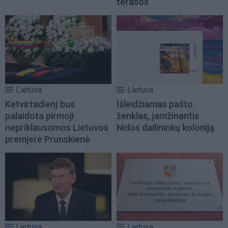
terasos
Lietuva
Lietuva
Ketvirtadienį bus
Išleidžiamas pašto
palaidota pirmoji
ženklas, įamžinantis
nepriklausomos Lietuvos
Nidos dailininkų koloniją
premjerė Prunskienė
Lietuva
Lietuva