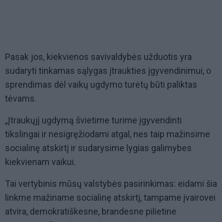
Pasak jos, kiekvienos savivaldybės užduotis yra
sudaryti tinkamas sąlygas įtraukties įgyvendinimui, o
sprendimas dėl vaikų ugdymo turėtų būti paliktas
tėvams.
„Įtraukųjį ugdymą švietime turime įgyvendinti
tikslingai ir nesigręžiodami atgal, nes taip mažinsime
socialinę atskirtį ir sudarysime lygias galimybes
kiekvienam vaikui.
Tai vertybinis mūsų valstybės pasirinkimas: eidami šia
linkme mažiname socialinę atskirtį, tampame įvairovei
atvira, demokratiškesne, brandesne pilietine