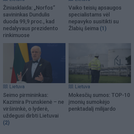
Žiniasklaida: „Norfos“
Vaiko teisių apsaugos
savininkas Dundulis
specialistams vėl
duoda 99,9 proc., kad
nepavyko susitikti su
nedalyvaus prezidento
Žlabių šeima
(1)
rinkimuose
Lietuva
Lietuva
Seimo pirmininkas:
Mokesčių sumos: TOP-10
Kazimira Prunskienė – ne
įmonių sumokėjo
viršininkė, o lyderė,
penktadalį milijardo
uždegusi dirbti Lietuvai
(2)