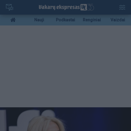
Pereiti
į
pagrindinį
Mobile
Nauji
Podkastai
Renginiai
Vaizdai
turinį
menu
bottom