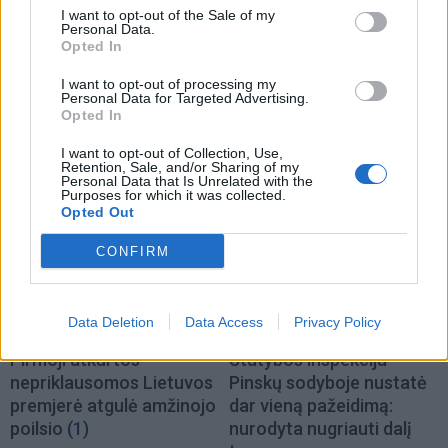
I want to opt-out of the Sale of my
Personal Data.
Opted In
I want to opt-out of processing my
Personal Data for Targeted Advertising.
Opted In
TAIP PAT SKAITYKITE
I want to opt-out of Collection, Use,
Retention, Sale, and/or Sharing of my
Personal Data that Is Unrelated with the
Purposes for which it was collected.
Opted Out
CONFIRM
Data Deletion
Data Access
Privacy Policy
Lietuva
Lietuva
Pirmoji atkurtos
Statybos inspekcija
nepriklausomos Lietuvos
Pinskų sodyboje nustatė
premjerė atgulė amžinojo
dar vieną pažeidimą:
poilsio
(1)
nurodyta nugriauti dalį