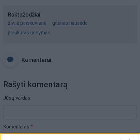
Raktažodžiai
živilė pinskuvienė
gitanas nausėda
įtraukusis ugdymas
Komentarai
Rašyti komentarą
Jūsų vardas
Komentaras