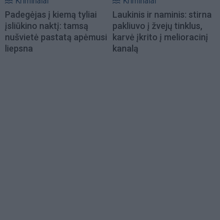
Kriminalai
Kriminalai
Padegėjas į kiemą tyliai
Laukinis ir naminis: stirna
įsliūkino naktį: tamsą
pakliuvo į žvejų tinklus,
nušvietė pastatą apėmusi
karvė įkrito į melioracinį
liepsna
kanalą
Load
More