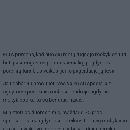
ELTA primena, kad nuo šių metų rugsėjo mokyklos turi
būti pasirengusios priimti specialiųjų ugdymosi
poreikių turinčius vaikus, jei to pageidauja jų tėvai.
Jau dabar 90 proc. Lietuvos vaikų su specialiais
ugdymosi poreikiais mokosi bendrojo ugdymo
mokyklose kartu su bendraamžiais.
Ministerijos duomenimis, maždaug 75 proc.
specialiuosius ugdymosi poreikius turinčių mokyklinio
amžiaus vaikų yra nedidelių arba vidutinių poreikių