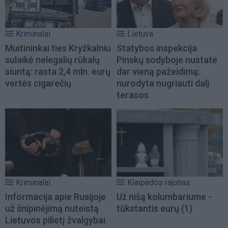
Kriminalai
Lietuva
Muitininkai ties Kryžkalniu
Statybos inspekcija
sulaikė nelegalių rūkalų
Pinskų sodyboje nustatė
siuntą: rasta 2,4 mln. eurų
dar vieną pažeidimą:
vertės cigarečių
nurodyta nugriauti dalį
terasos
Kriminalai
Klaipėdos rajonas
Informacija apie Rusijoje
Už nišą kolumbariume -
už šnipinėjimą nuteistą
tūkstantis eurų
(1)
Lietuvos pilietį žvalgybai