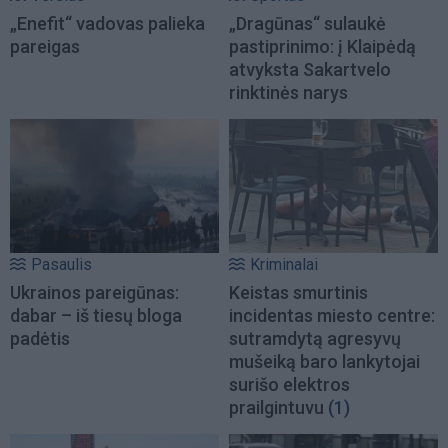
„Enefit“ vadovas palieka
„Dragūnas“ sulaukė
pareigas
pastiprinimo: į Klaipėdą
atvyksta Sakartvelo
rinktinės narys
Pasaulis
Kriminalai
Ukrainos pareigūnas:
Keistas smurtinis
dabar – iš tiesų bloga
incidentas miesto centre:
padėtis
sutramdytą agresyvų
mušeiką baro lankytojai
surišo elektros
prailgintuvu
(1)