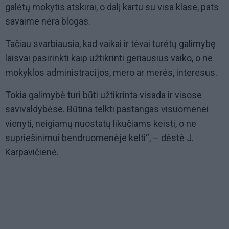
galėtų mokytis atskirai, o dalį kartu su visa klase, pats
savaime nėra blogas.
Tačiau svarbiausia, kad vaikai ir tėvai turėtų galimybę
laisvai pasirinkti kaip užtikrinti geriausius vaiko, o ne
mokyklos administracijos, mero ar merės, interesus.
Tokia galimybė turi būti užtikrinta visada ir visose
savivaldybėse. Būtina telkti pastangas visuomenei
vienyti, neigiamų nuostatų likučiams keisti, o ne
supriešinimui bendruomenėje kelti“, – dėstė J.
Karpavičienė.