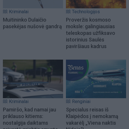
Kriminalai
Technologijos
Muitininko Dulaičio
Proveržis kosmoso
pasekėjas nušovė gandrą
moksle: galingiausias
teleskopas užfiksavo
istorinius Saulės
paviršiaus kadrus
Kriminalai
Renginiai
Pamiršo, kad namai jau
Specialus reisas iš
priklauso kitiems:
Klaipėdos į nemokamą
nostalgija daiktams
vakarėlį „Viena naktis