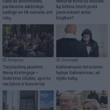
Gaisras automobilių
Natūrali kova su šliužais:
pardavimo aikštelėje:
ką būtina žinoti prieš
sudegė ne tik namelis ant
pasirenkant antis
ratų
bėgikes?
Renginiai
Kriminalai
Tarptautinę jaunimo
Kaltinamasis terorizmo
dieną Kretingoje –
byloje Salmanovas: aš
išskirtinis iššūkis, sporto
myliu taiką
varžybos ir koncertai