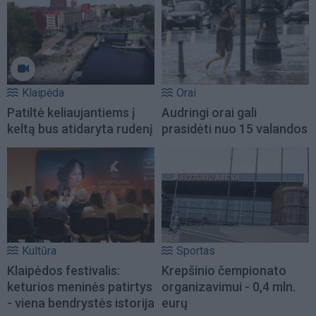
Klaipėda
Orai
Patiltė keliaujantiems į
Audringi orai gali
keltą bus atidaryta rudenį
prasidėti nuo 15 valandos
Kultūra
Sportas
Klaipėdos festivalis:
Krepšinio čempionato
keturios meninės patirtys
organizavimui - 0,4 mln.
- viena bendrystės istorija
eurų