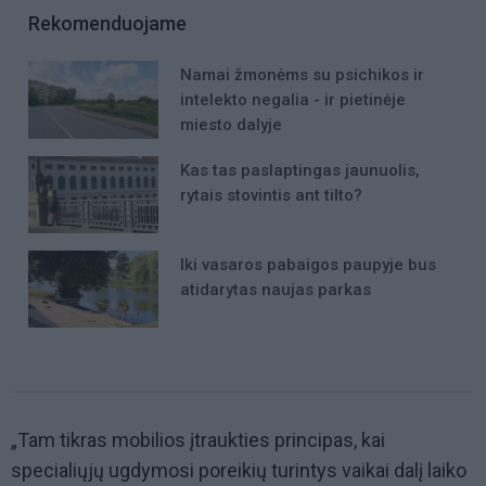
Rekomenduojame
Namai žmonėms su psichikos ir
intelekto negalia - ir pietinėje
miesto dalyje
Kas tas paslaptingas jaunuolis,
rytais stovintis ant tilto?
Iki vasaros pabaigos paupyje bus
atidarytas naujas parkas
„Tam tikras mobilios įtraukties principas, kai
specialiųjų ugdymosi poreikių turintys vaikai dalį laiko