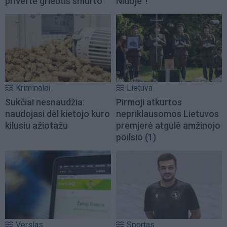
privertė griebtis smurto
Nidoje“!
Kriminalai
Lietuva
Sukčiai nesnaudžia:
Pirmoji atkurtos
naudojasi dėl kietojo kuro
nepriklausomos Lietuvos
kilusiu ažiotažu
premjerė atgulė amžinojo
poilsio
(1)
Verslas
Sportas