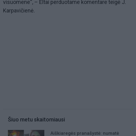
visuomene“, – Eltai perduotame komentare teigė J.
Karpavičienė.
Šiuo metu skaitomiausi
Aiškiaregės pranašystė: numatė