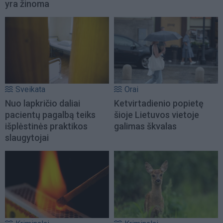
yra žinoma
Sveikata
Orai
Nuo lapkričio daliai
Ketvirtadienio popietę
pacientų pagalbą teiks
šioje Lietuvos vietoje
išplėstinės praktikos
galimas škvalas
slaugytojai