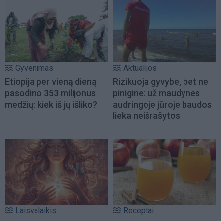
Gyvenimas
Aktualijos
Etiopija per vieną dieną
Rizikuoja gyvybe, bet ne
pasodino 353 milijonus
pinigine: už maudynes
medžių: kiek iš jų išliko?
audringoje jūroje baudos
lieka neišrašytos
Laisvalaikis
Receptai