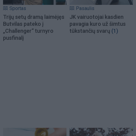
Sportas
Pasaulis
Trijų setų dramą laimėjęs
JK vairuotojai kasdien
Butvilas pateko į
pavagia kuro už šimtus
„Challenger“ turnyro
tūkstančių svarų
(1)
pusfinalį