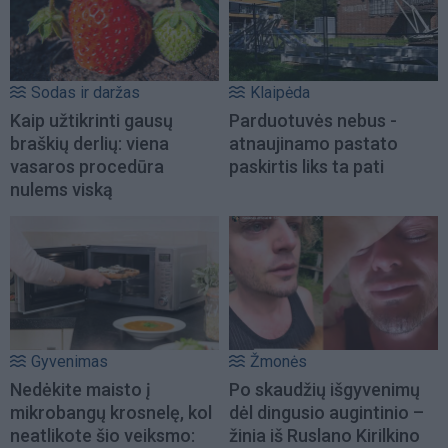
Sodas ir daržas
Klaipėda
Kaip užtikrinti gausų
Parduotuvės nebus -
braškių derlių: viena
atnaujinamo pastato
vasaros procedūra
paskirtis liks ta pati
nulems viską
Gyvenimas
Žmonės
Nedėkite maisto į
Po skaudžių išgyvenimų
mikrobangų krosnelę, kol
dėl dingusio augintinio –
neatlikote šio veiksmo:
žinia iš Ruslano Kirilkino