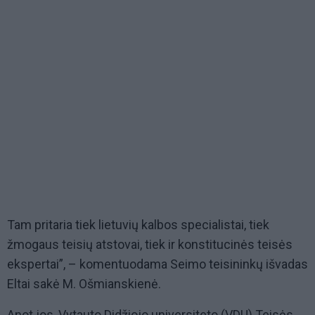
Tam pritaria tiek lietuvių kalbos specialistai, tiek
žmogaus teisių atstovai, tiek ir konstitucinės teisės
ekspertai”, – komentuodama Seimo teisininkų išvadas
Eltai sakė M. Ošmianskienė.
Anot jos, Vytauto Didžiojo universiteto (VDU) Teisės