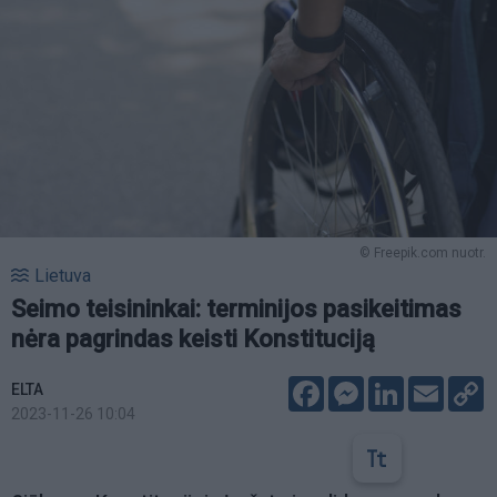
© Freepik.com nuotr.
Lietuva
Seimo teisininkai: terminijos pasikeitimas
nėra pagrindas keisti Konstituciją
Facebook
Messenger
LinkedIn
Email
C
ELTA
L
2023-11-26 10:04