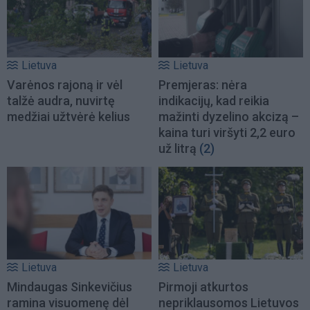
Lietuva
Lietuva
Varėnos rajoną ir vėl
Premjeras: nėra
talžė audra, nuvirtę
indikacijų, kad reikia
medžiai užtvėrė kelius
mažinti dyzelino akcizą –
kaina turi viršyti 2,2 euro
už litrą
(2)
Lietuva
Lietuva
Mindaugas Sinkevičius
Pirmoji atkurtos
ramina visuomenę dėl
nepriklausomos Lietuvos