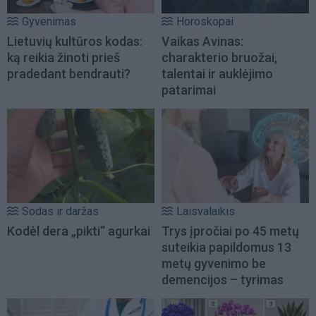
Gyvenimas
Horoskopai
Lietuvių kultūros kodas:
Vaikas Avinas:
ką reikia žinoti prieš
charakterio bruožai,
pradedant bendrauti?
talentai ir auklėjimo
patarimai
Sodas ir daržas
Laisvalaikis
Kodėl dera „pikti“ agurkai
Trys įpročiai po 45 metų
suteikia papildomus 13
metų gyvenimo be
demencijos – tyrimas