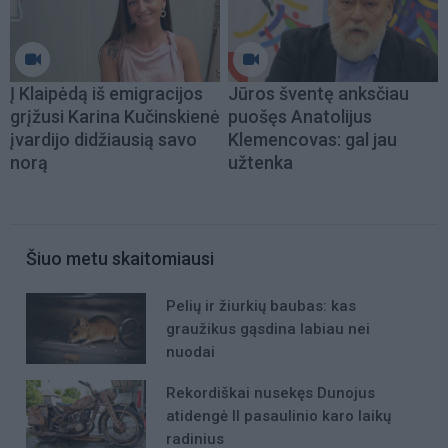
Į Klaipėdą iš emigracijos
Jūros šventę anksčiau
grįžusi Karina Kučinskienė
puošęs Anatolijus
įvardijo didžiausią savo
Klemencovas: gal jau
norą
užtenka
Šiuo metu skaitomiausi
Pelių ir žiurkių baubas: kas
graužikus gąsdina labiau nei
nuodai
Rekordiškai nusekęs Dunojus
atidengė II pasaulinio karo laikų
radinius