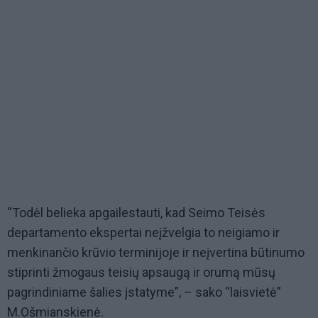
“Todėl belieka apgailestauti, kad Seimo Teisės
departamento ekspertai neįžvelgia to neigiamo ir
menkinančio krūvio terminijoje ir neįvertina būtinumo
stiprinti žmogaus teisių apsaugą ir orumą mūsų
pagrindiniame šalies įstatyme”, – sako “laisvietė”
M.Ošmianskienė.