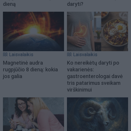
dieną
daryti?
Laisvalaikis
Laisvalaikis
Magnetinė audra
Ko nereikėtų daryti po
rugpjūčio 8 dieną: kokia
vakarienės:
jos galia
gastroenterologai davė
tris patarimus sveikam
virškinimui