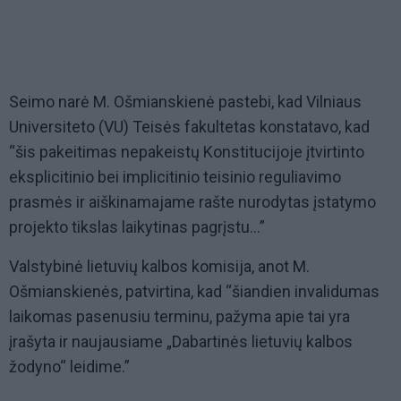
Seimo narė M. Ošmianskienė pastebi, kad Vilniaus
Universiteto (VU) Teisės fakultetas konstatavo, kad
“šis pakeitimas nepakeistų Konstitucijoje įtvirtinto
eksplicitinio bei implicitinio teisinio reguliavimo
prasmės ir aiškinamajame rašte nurodytas įstatymo
projekto tikslas laikytinas pagrįstu…”
Valstybinė lietuvių kalbos komisija, anot M.
Ošmianskienės, patvirtina, kad “šiandien invalidumas
laikomas pasenusiu terminu, pažyma apie tai yra
įrašyta ir naujausiame „Dabartinės lietuvių kalbos
žodyno“ leidime.”