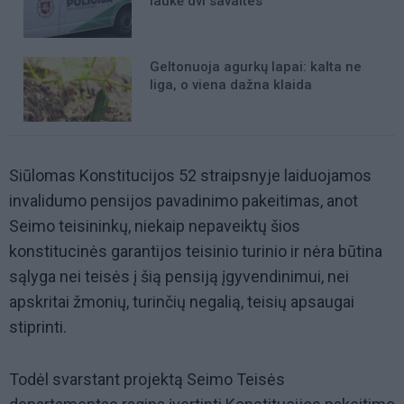
laukė dvi savaites
Geltonuoja agurkų lapai: kalta ne
liga, o viena dažna klaida
Siūlomas Konstitucijos 52 straipsnyje laiduojamos
invalidumo pensijos pavadinimo pakeitimas, anot
Seimo teisininkų, niekaip nepaveiktų šios
konstitucinės garantijos teisinio turinio ir nėra būtina
sąlyga nei teisės į šią pensiją įgyvendinimui, nei
apskritai žmonių, turinčių negalią, teisių apsaugai
stiprinti.
Todėl svarstant projektą Seimo Teisės