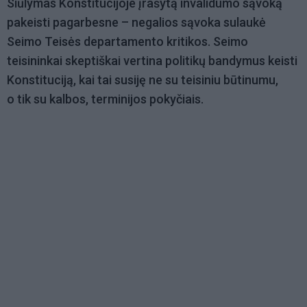
Siūlymas Konstitucijoje įrašytą invalidumo sąvoką
pakeisti pagarbesne – negalios sąvoka sulaukė
Seimo Teisės departamento kritikos. Seimo
teisininkai skeptiškai vertina politikų bandymus keisti
Konstituciją, kai tai susiję ne su teisiniu būtinumu,
o tik su kalbos, terminijos pokyčiais.