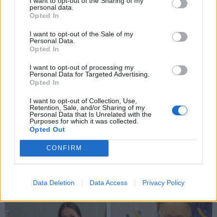
bus priimta per metus.
I want to opt-out of the Sharing of my
personal data.
Opted In
Jei Seimas priimtų Konstitucijos pataisą, joje būtų
I want to opt-out of the Sale of my
įrašyta, kad „valstybė laiduoja piliečių teisę gauti
Personal Data.
senatvės ir negalios pensijas, socialinę paramą
Opted In
nedarbo, ligos, našlystės, maitintojo netekimo ir kitais
I want to opt-out of processing my
Personal Data for Targeted Advertising.
įstatymų numatytais atvejais.“
Opted In
Šiuo metu Konstitucijos 52 straipsnyje apibrėžiant
I want to opt-out of Collection, Use,
Retention, Sale, and/or Sharing of my
valstybės socialines garantijas yra vartojama
Personal Data that Is Unrelated with the
Purposes for which it was collected.
invalidumo sąvoka.
Opted Out
CONFIRM
Data Deletion
Data Access
Privacy Policy