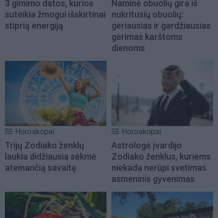
3 gimimo datos, kurios
Naminė obuolių gira iš
suteikia žmogui išskirtinai
nukritusių obuolių:
stiprią energiją
geriausias ir gardžiausias
gėrimas karštoms
dienoms
Horoskopai
Horoskopai
Trijų Zodiako ženklų
Astrologė įvardijo
laukia didžiausia sėkmė
Zodiako ženklus, kuriems
ateinančią savaitę
niekada nerūpi svetimas
asmeninis gyvenimas