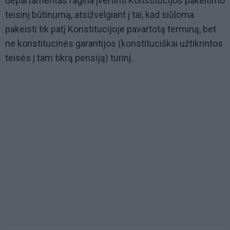
departamentas ragina įvertinti Konstitucijos pakeitimo
teisinį būtinumą, atsižvelgiant į tai, kad siūloma
pakeisti tik patį Konstitucijoje pavartotą terminą, bet
ne konstitucinės garantijos (konstituciškai užtikrintos
teisės į tam tikrą pensiją) turinį.