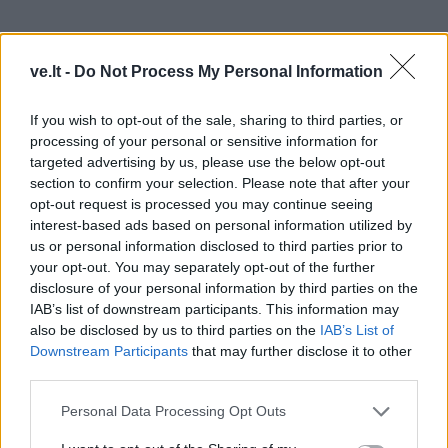
ve.lt -
Do Not Process My Personal Information
If you wish to opt-out of the sale, sharing to third parties, or
Analogiškas Konstitucijos pataisas taip pat teikia
processing of your personal or sensitive information for
targeted advertising by us, please use the below opt-out
ir Seimo vicepirmininkas socialdemokratas Julius
section to confirm your selection. Please note that after your
Sabatauskas.
opt-out request is processed you may continue seeing
interest-based ads based on personal information utilized by
Beje, 2024 metais įsigalios Seimo priimtas naujos
us or personal information disclosed to third parties prior to
redakcijos Neįgaliųjų socialinės integracijos
your opt-out. You may separately opt-out of the further
disclosure of your personal information by third parties on the
įstatymas, kuriuo sąvoka neįgalumas keičiama sąvoka
IAB’s list of downstream participants. This information may
negalia.
also be disclosed by us to third parties on the
IAB’s List of
Downstream Participants
that may further disclose it to other
Parlamentarė M. Ošmianskienė tikisi, kad
third parties.
Konstitucijos pataisa dėl invalidumo sąvokos
Personal Data Processing Opt Outs
pakeitimo Seimui bus pristatyta dar šioje sesijoje, o ji