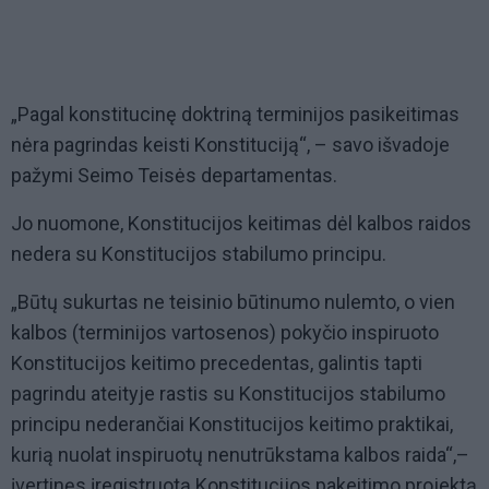
„Pagal konstitucinę doktriną terminijos pasikeitimas
nėra pagrindas keisti Konstituciją“, – savo išvadoje
pažymi Seimo Teisės departamentas.
Jo nuomone, Konstitucijos keitimas dėl kalbos raidos
nedera su Konstitucijos stabilumo principu.
„Būtų sukurtas ne teisinio būtinumo nulemto, o vien
kalbos (terminijos vartosenos) pokyčio inspiruoto
Konstitucijos keitimo precedentas, galintis tapti
pagrindu ateityje rastis su Konstitucijos stabilumo
principu nederančiai Konstitucijos keitimo praktikai,
kurią nuolat inspiruotų nenutrūkstama kalbos raida“,–
įvertinęs įregistruotą Konstitucijos pakeitimo projektą