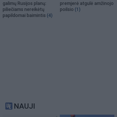
galimų Rusijos planų:
premjerė atgulė amžinojo
piliečiams nereikėtų
poilsio
(1)
papildomai baimintis
(4)
NAUJI