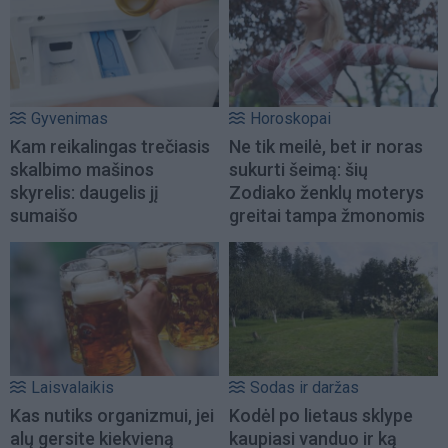
Gyvenimas
Horoskopai
Kam reikalingas trečiasis
Ne tik meilė, bet ir noras
skalbimo mašinos
sukurti šeimą: šių
skyrelis: daugelis jį
Zodiako ženklų moterys
sumaišo
greitai tampa žmonomis
Laisvalaikis
Sodas ir daržas
Kas nutiks organizmui, jei
Kodėl po lietaus sklype
alų gersite kiekvieną
kaupiasi vanduo ir ką