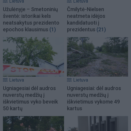
Lietuva
Lietuva
Užulėnyje – Smetoninių
Čmilytė-Nielsen
šventė: istorikai kels
neatmeta idėjos
neatsakytus prezidento
kandidatuoti į
epochos klausimus
(1)
prezidentus
(21)
Lietuva
Lietuva
Ugniagesiai dėl audros
Ugniagesiai: dėl audros
nuverstų medžių į
nuverstų medžių į
iškvietimus vyko beveik
iškvietimus vykome 49
50 kartų
kartus