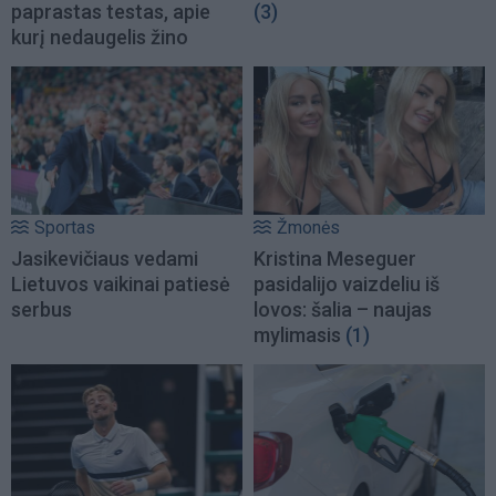
paprastas testas, apie
(3)
kurį nedaugelis žino
Sportas
Žmonės
Jasikevičiaus vedami
Kristina Meseguer
Lietuvos vaikinai patiesė
pasidalijo vaizdeliu iš
serbus
lovos: šalia – naujas
mylimasis
(1)