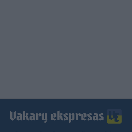
Load
More