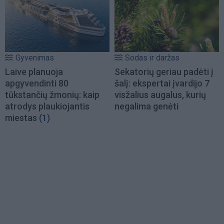
Gyvenimas
Sodas ir daržas
Laive planuoja
Sekatorių geriau padėti į
apgyvendinti 80
šalį: ekspertai įvardijo 7
tūkstančių žmonių: kaip
visžalius augalus, kurių
atrodys plaukiojantis
negalima genėti
miestas
(1)