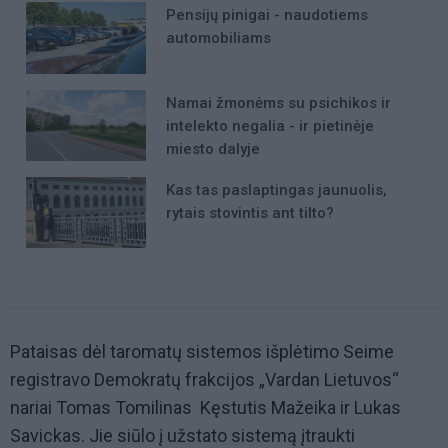
Pensijų pinigai - naudotiems
automobiliams
Namai žmonėms su psichikos ir
intelekto negalia - ir pietinėje
miesto dalyje
Kas tas paslaptingas jaunuolis,
rytais stovintis ant tilto?
Pataisas dėl taromatų sistemos išplėtimo Seime
registravo Demokratų frakcijos „Vardan Lietuvos“
nariai Tomas Tomilinas Kęstutis Mažeika ir Lukas
Savickas. Jie siūlo į užstato sistemą įtraukti