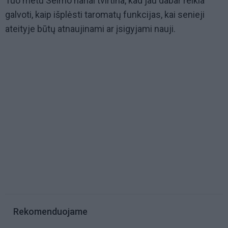
Tuo metu Seimo nariai tvirtina, kad jau dabar reikia
galvoti, kaip išplėsti taromatų funkcijas, kai senieji
ateityje būtų atnaujinami ar įsigyjami nauji.
Rekomenduojame