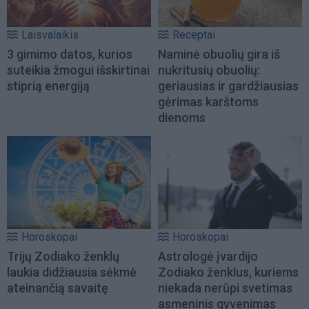
Laisvalaikis
Receptai
3 gimimo datos, kurios
Naminė obuolių gira iš
suteikia žmogui išskirtinai
nukritusių obuolių:
stiprią energiją
geriausias ir gardžiausias
gėrimas karštoms
dienoms
Horoskopai
Horoskopai
Trijų Zodiako ženklų
Astrologė įvardijo
laukia didžiausia sėkmė
Zodiako ženklus, kuriems
ateinančią savaitę
niekada nerūpi svetimas
asmeninis gyvenimas