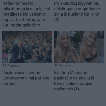
Nedėkite maisto į
Po skaudžių išgyvenimų
mikrobangų krosnelę, kol
dėl dingusio augintinio –
neatlikote šio veiksmo:
žinia iš Ruslano Kirilkino
paprastas testas, apie
(3)
kurį nedaugelis žino
Sportas
Žmonės
Jasikevičiaus vedami
Kristina Meseguer
Lietuvos vaikinai patiesė
pasidalijo vaizdeliu iš
serbus
lovos: šalia – naujas
mylimasis
(1)