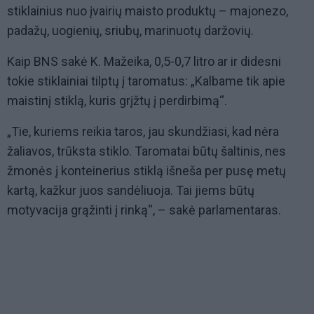
stiklainius nuo įvairių maisto produktų – majonezo,
padažų, uogienių, sriubų, marinuotų daržovių.
Kaip BNS sakė K. Mažeika, 0,5-0,7 litro ar ir didesni
tokie stiklainiai tilptų į taromatus: „Kalbame tik apie
maistinį stiklą, kuris grįžtų į perdirbimą“.
„Tie, kuriems reikia taros, jau skundžiasi, kad nėra
žaliavos, trūksta stiklo. Taromatai būtų šaltinis, nes
žmonės į konteinerius stiklą išneša per pusę metų
kartą, kažkur juos sandėliuoja. Tai jiems būtų
motyvacija grąžinti į rinką“, – sakė parlamentaras.