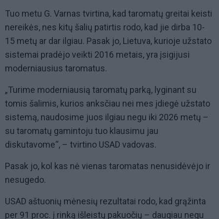
Tuo metu G. Varnas tvirtina, kad taromatų greitai keisti
nereikės, nes kitų šalių patirtis rodo, kad jie dirba 10-
15 metų ar dar ilgiau. Pasak jo, Lietuva, kurioje užstato
sistemai pradėjo veikti 2016 metais, yra įsigijusi
moderniausius taromatus.
„Turime moderniausią taromatų parką, lyginant su
tomis šalimis, kurios anksčiau nei mes įdiegė užstato
sistemą, naudosime juos ilgiau negu iki 2026 metų –
su taromatų gamintoju tuo klausimu jau
diskutavome“, – tvirtino USAD vadovas.
Pasak jo, kol kas nė vienas taromatas nenusidėvėjo ir
nesugedo.
USAD aštuonių mėnesių rezultatai rodo, kad grąžinta
per 91 proc. į rinką išleistų pakuočių – daugiau negu