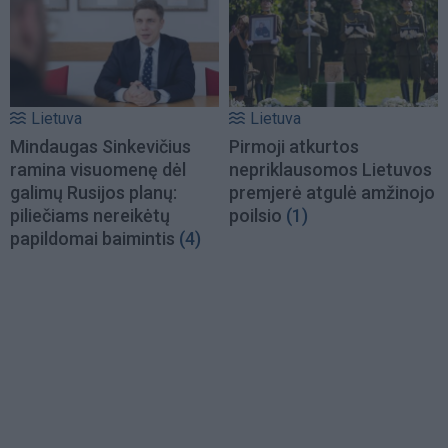
Lietuva
Lietuva
Mindaugas Sinkevičius
Pirmoji atkurtos
ramina visuomenę dėl
nepriklausomos Lietuvos
galimų Rusijos planų:
premjerė atgulė amžinojo
piliečiams nereikėtų
poilsio
(1)
papildomai baimintis
(4)