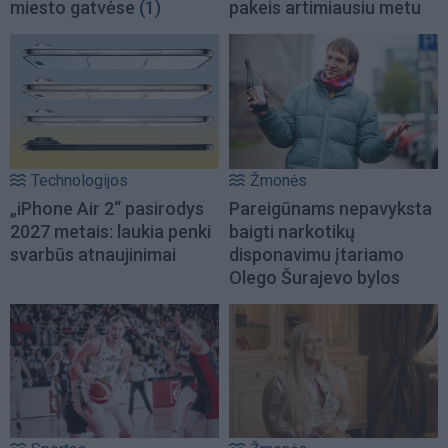
miesto gatvėse
(1)
pakeis artimiausiu metu
Technologijos
Žmonės
„iPhone Air 2“ pasirodys
Pareigūnams nepavyksta
2027 metais: laukia penki
baigti narkotikų
svarbūs atnaujinimai
disponavimu įtariamo
Olego Šurajevo bylos