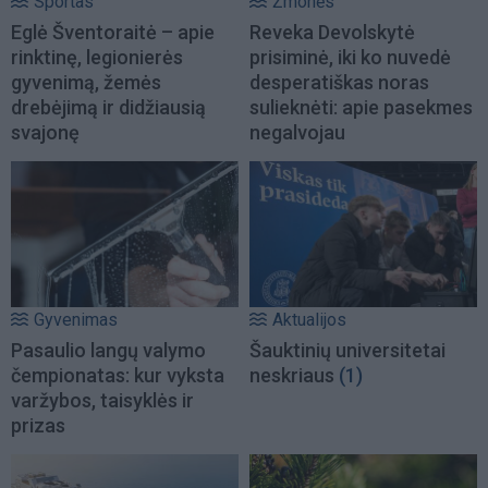
Sportas
Žmonės
Eglė Šventoraitė – apie
Reveka Devolskytė
rinktinę, legionierės
prisiminė, iki ko nuvedė
gyvenimą, žemės
desperatiškas noras
drebėjimą ir didžiausią
sulieknėti: apie pasekmes
svajonę
negalvojau
Gyvenimas
Aktualijos
Pasaulio langų valymo
Šauktinių universitetai
čempionatas: kur vyksta
neskriaus
(1)
varžybos, taisyklės ir
prizas