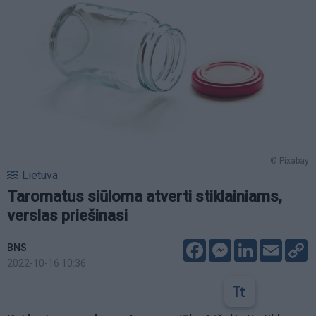
© Pixabay
Lietuva
Taromatus siūloma atverti stiklainiams,
verslas priešinasi
Facebook
Messenger
LinkedIn
Email
C
BNS
L
2022-10-16 10:36