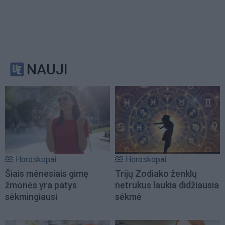
NAUJI
Horoskopai
Horoskopai
Šiais mėnesiais gimę
Trijų Zodiako ženklų
žmonės yra patys
netrukus laukia didžiausia
sėkmingiausi
sėkmė