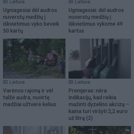
Lietuva
Lietuva
Ugniagesiai dėl audros
Ugniagesiai: dėl audros
nuverstų medžių į
nuverstų medžių į
iškvietimus vyko beveik
iškvietimus vykome 49
50 kartų
kartus
Lietuva
Lietuva
Varėnos rajoną ir vėl
Premjeras: nėra
talžė audra, nuvirtę
indikacijų, kad reikia
medžiai užtvėrė kelius
mažinti dyzelino akcizą –
kaina turi viršyti 2,2 euro
už litrą
(2)