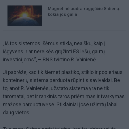
Magnetinė audra rugpjūčio 8 dieną:
kokia jos galia
„Iš tos sistemos išėmus stiklą, neaišku, kaip ji
išgyvens ir ar nereikės grąžinti ES lėšų, gautų
investicijoms“, – BNS tvirtino R. Vainienė.
Ji pabrėžė, kad tik šiemet plastiko, stiklo ir popieriaus
konteinerių sistema perduota rūpintis savivaldai. Be
to, anot R. Vainienės, užstato sistema yra ne tik
taromatai, bet ir rankinis taros priėmimas ir tvarkymas
mažose parduotuvėse. Stiklainiai jose užimtų labai
daug vietos.