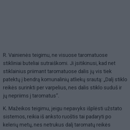
R. Vainienės teigimu, ne visuose taromatuose
stikliniai buteliai sutraiškomi. Ji įsitikinusi, kad net
stiklainius priimant taromatuose dalis jų vis tiek
patektų į bendrą komunalinių atliekų srautą: „Dalį stiklo
reikės surinkti per varpelius, nes dalis stiklo suduš ir
jų nepriims į taromatus“.
K. Mažeikos teigimu, jeigu nepavyks išplėsti užstato
sistemos, reikia iš anksto ruoštis tai padaryti po
kelerių metų, nes netrukus dalį taromatų reikės