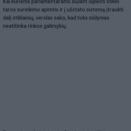
Kai kuriems parlamentarams siūlant išplėsti stiklo
taros surinkimo apimtis ir į užstato sistemą įtraukti
dalį stiklainių, verslas sako, kad toks siūlymas
neatitinka rinkos galimybių.