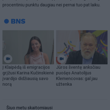
procentiniu punktu daugiau nei pernai tuo pat laiku.
Į Klaipėdą iš emigracijos
Jūros šventę anksčiau
grįžusi Karina Kučinskienė
puošęs Anatolijus
įvardijo didžiausią savo
Klemencovas: gal jau
norą
užtenka
Šiuo metu skaitomiausi