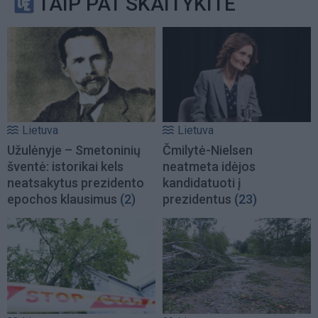
TAIP PAT SKAITYKITE
Lietuva
Lietuva
Užulėnyje – Smetoninių
Čmilytė-Nielsen
šventė: istorikai kels
neatmeta idėjos
neatsakytus prezidento
kandidatuoti į
epochos klausimus
(2)
prezidentus
(23)