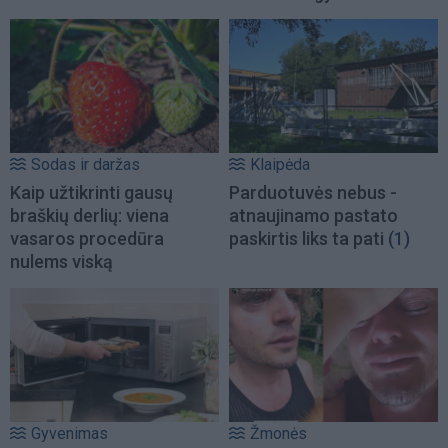
Sodas ir daržas
Klaipėda
Kaip užtikrinti gausų
Parduotuvės nebus -
braškių derlių: viena
atnaujinamo pastato
vasaros procedūra
paskirtis liks ta pati
(1)
nulems viską
Gyvenimas
Žmonės