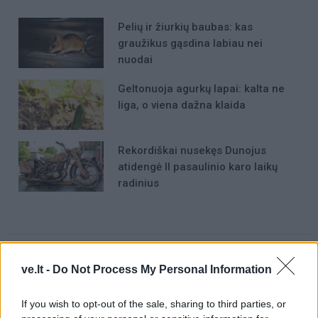
Pelių ir žiurkių baubas: kas
graužikus gąsdina labiau nei
nuodai
Geltonuoja agurkų lapai: kalta ne
liga, o viena dažna klaida
Rekordiškai nusekęs Dunojus
atidengė II pasaulinio karo laikų
radinius
ve.lt -
Do Not Process My Personal Information
Raktažodžiai
taromatai
užstato sistema
If you wish to opt-out of the sale, sharing to third parties, or