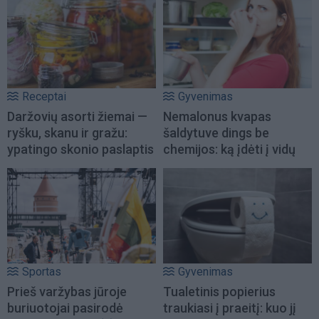
Receptai
Gyvenimas
Daržovių asorti žiemai —
Nemalonus kvapas
ryšku, skanu ir gražu:
šaldytuve dings be
ypatingo skonio paslaptis
chemijos: ką įdėti į vidų
Sportas
Gyvenimas
Prieš varžybas jūroje
Tualetinis popierius
buriuotojai pasirodė
traukiasi į praeitį: kuo jį