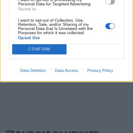
Personal Data for Targeted Advertising.
This site is protected by
Opted In
Sutinku su
taisyklėmis
reCAPTCHA and the Google
Privacy Policy
and
Terms of
I want to opt-out of Collection, Use,
Retention, Sale, and/or Sharing of my
Service
apply.
Personal Data that Is Unrelated with the
Purposes for which it was collected.
Opted Out
CONFIRM
Data Deletion
Data Access
Privacy Policy