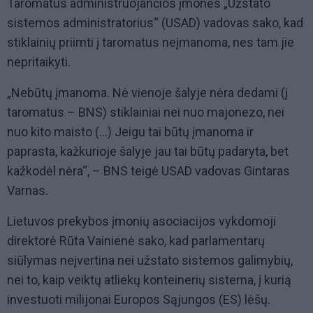
Taromatus administruojančios įmonės „Užstato
sistemos administratorius“ (USAD) vadovas sako, kad
stiklainių priimti į taromatus neįmanoma, nes tam jie
nepritaikyti.
„Nebūtų įmanoma. Nė vienoje šalyje nėra dedami (į
taromatus – BNS) stiklainiai nei nuo majonezo, nei
nuo kito maisto (...) Jeigu tai būtų įmanoma ir
paprasta, kažkurioje šalyje jau tai būtų padaryta, bet
kažkodėl nėra“, – BNS teigė USAD vadovas Gintaras
Varnas.
Lietuvos prekybos įmonių asociacijos vykdomoji
direktorė Rūta Vainienė sako, kad parlamentarų
siūlymas neįvertina nei užstato sistemos galimybių,
nei to, kaip veiktų atliekų konteinerių sistema, į kurią
investuoti milijonai Europos Sąjungos (ES) lėšų.