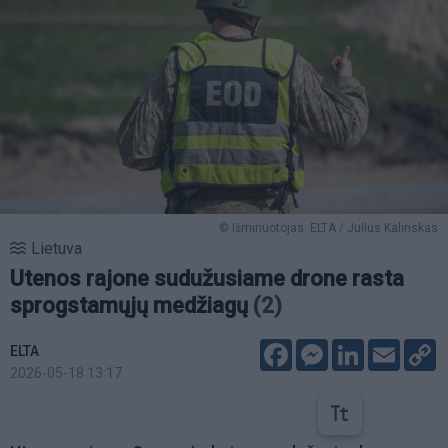
© Išminuotojas. ELTA / Julius Kalinskas
Lietuva
Utenos rajone sudužusiame drone rasta
sprogstamųjų medžiagų
(2)
Facebook
Messenger
LinkedIn
Email
C
ELTA
L
2026-05-18 13:17