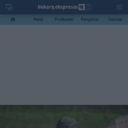
Pereiti
į
pagrindinį
Mobile
Nauji
Podkastai
Renginiai
Vaizdai
turinį
menu
bottom