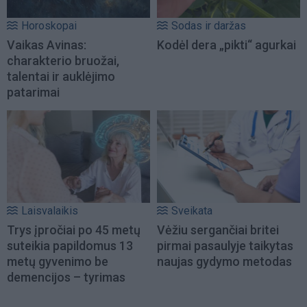
Horoskopai
Sodas ir daržas
Vaikas Avinas:
Kodėl dera „pikti“ agurkai
charakterio bruožai,
talentai ir auklėjimo
patarimai
Laisvalaikis
Sveikata
Trys įpročiai po 45 metų
Vėžiu sergančiai britei
suteikia papildomus 13
pirmai pasaulyje taikytas
metų gyvenimo be
naujas gydymo metodas
demencijos – tyrimas