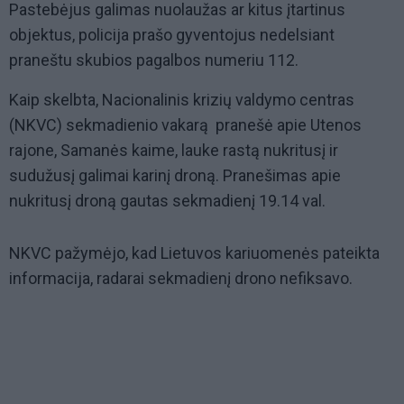
Pastebėjus galimas nuolaužas ar kitus įtartinus
objektus, policija prašo gyventojus nedelsiant
praneštu skubios pagalbos numeriu 112.
Kaip skelbta, Nacionalinis krizių valdymo centras
(NKVC) sekmadienio vakarą pranešė apie Utenos
rajone, Samanės kaime, lauke rastą nukritusį ir
sudužusį galimai karinį droną. Pranešimas apie
nukritusį droną gautas sekmadienį 19.14 val.
NKVC pažymėjo, kad Lietuvos kariuomenės pateikta
informacija, radarai sekmadienį drono nefiksavo.