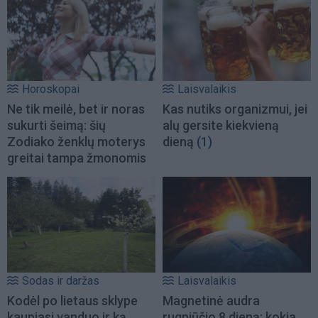
Horoskopai
Laisvalaikis
Ne tik meilė, bet ir noras
Kas nutiks organizmui, jei
sukurti šeimą: šių
alų gersite kiekvieną
Zodiako ženklų moterys
dieną
(1)
greitai tampa žmonomis
Sodas ir daržas
Laisvalaikis
Kodėl po lietaus sklype
Magnetinė audra
kaupiasi vanduo ir ką
rugpjūčio 8 dieną: kokia