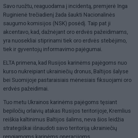
Savo ruožtu, reaguodama į incidentą, premjerė Inga
Ruginienė trečiadienį žada šaukti Nacionalinės
saugumo komisijos (NSK) posėdį. Taip pat ji
akcentavo, kad, dažnėjant oro erdvės pažeidimams,
yra nuosekliai stiprinami tiek oro erdvės stebėjimo,
tiek ir gyventojų informavimo pajėgumai.
ELTA primena, kad Rusijos karinėms pajėgoms nuo
kurso nukreipiant ukrainiečių dronus, Baltijos šalyse
bei Suomijoje pastaraisiais mėnesiais fiksuojami oro
erdvės pažeidimai.
Tuo metu Ukrainos karinėms pajėgoms tęsiant
bepiločių orlaivių atakas Rusijos teritorijoje, Kremlius
reiškia kaltinimus Baltijos šalims, neva šios leidžia
strategiškai išnaudoti savo teritoriją ukrainiečių
rengiamoms karinėms operacijoms.