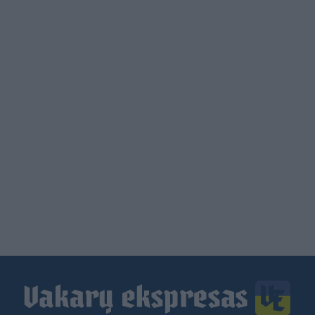
Load
More