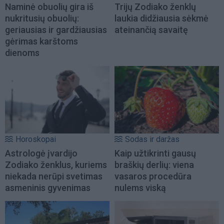
Naminė obuolių gira iš
Trijų Zodiako ženklų
nukritusių obuolių:
laukia didžiausia sėkmė
geriausias ir gardžiausias
ateinančią savaitę
gėrimas karštoms
dienoms
Horoskopai
Sodas ir daržas
Astrologė įvardijo
Kaip užtikrinti gausų
Zodiako ženklus, kuriems
braškių derlių: viena
niekada nerūpi svetimas
vasaros procedūra
asmeninis gyvenimas
nulems viską