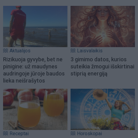
Aktualijos
Laisvalaikis
Rizikuoja gyvybe, bet ne
3 gimimo datos, kurios
pinigine: už maudynes
suteikia žmogui išskirtinai
audringoje jūroje baudos
stiprią energiją
lieka neišrašytos
Receptai
Horoskopai