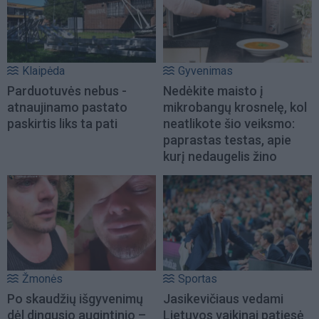
Klaipėda
Gyvenimas
Parduotuvės nebus -
Nedėkite maisto į
atnaujinamo pastato
mikrobangų krosnelę, kol
paskirtis liks ta pati
neatlikote šio veiksmo:
paprastas testas, apie
kurį nedaugelis žino
Žmonės
Sportas
Po skaudžių išgyvenimų
Jasikevičiaus vedami
dėl dingusio augintinio –
Lietuvos vaikinai patiesė