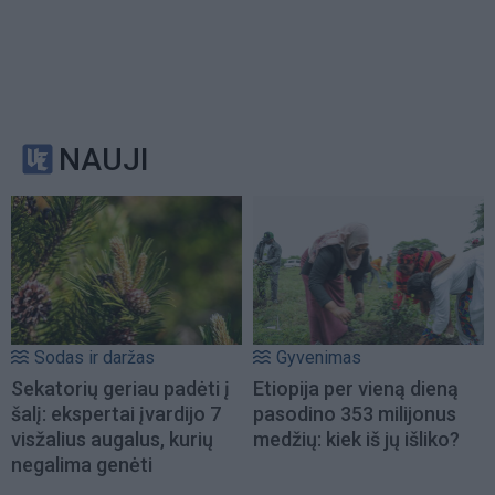
NAUJI
Sodas ir daržas
Gyvenimas
Sekatorių geriau padėti į
Etiopija per vieną dieną
šalį: ekspertai įvardijo 7
pasodino 353 milijonus
visžalius augalus, kurių
medžių: kiek iš jų išliko?
negalima genėti