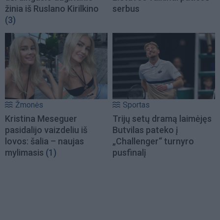
žinia iš Ruslano Kirilkino
serbus
(3)
Žmonės
Sportas
Kristina Meseguer
Trijų setų dramą laimėjęs
pasidalijo vaizdeliu iš
Butvilas pateko į
lovos: šalia – naujas
„Challenger“ turnyro
mylimasis
(1)
pusfinalį