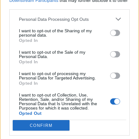
Downstream Participants
that may further disclose it to other
TAIP PAT SKAITYKITE
third parties.
Personal Data Processing Opt Outs
I want to opt-out of the Sharing of my
personal data.
Opted In
I want to opt-out of the Sale of my
Personal Data.
Lietuva
Lietuva
Opted In
Užulėnyje – Smetoninių
Čmilytė-Nielsen
I want to opt-out of processing my
šventė: istorikai kels
neatmeta idėjos
Personal Data for Targeted Advertising.
neatsakytus prezidento
kandidatuoti į
Opted In
epochos klausimus
(1)
prezidentus
(21)
I want to opt-out of Collection, Use,
Retention, Sale, and/or Sharing of my
Personal Data that Is Unrelated with the
Purposes for which it was collected.
Opted Out
CONFIRM