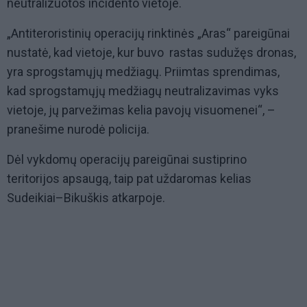
neutralizuotos incidento vietoje.
„Antiteroristinių operacijų rinktinės „Aras“ pareigūnai
nustatė, kad vietoje, kur buvo rastas sudužęs dronas,
yra sprogstamųjų medžiagų. Priimtas sprendimas,
kad sprogstamųjų medžiagų neutralizavimas vyks
vietoje, jų parvežimas kelia pavojų visuomenei“, –
pranešime nurodė policija.
Dėl vykdomų operacijų pareigūnai sustiprino
teritorijos apsaugą, taip pat uždaromas kelias
Sudeikiai–Bikuškis atkarpoje.