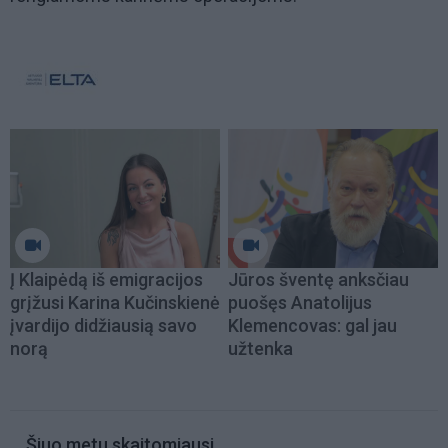
Į Klaipėdą iš emigracijos
Jūros šventę anksčiau
grįžusi Karina Kučinskienė
puošęs Anatolijus
įvardijo didžiausią savo
Klemencovas: gal jau
norą
užtenka
Šiuo metu skaitomiausi