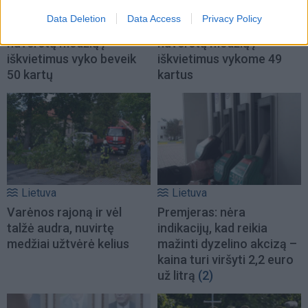
Lietuva
Lietuva
Data Deletion
Data Access
Privacy Policy
Ugniagesiai dėl audros
Ugniagesiai: dėl audros
nuverstų medžių į
nuverstų medžių į
iškvietimus vyko beveik
iškvietimus vykome 49
50 kartų
kartus
Lietuva
Lietuva
Varėnos rajoną ir vėl
Premjeras: nėra
talžė audra, nuvirtę
indikacijų, kad reikia
medžiai užtvėrė kelius
mažinti dyzelino akcizą –
kaina turi viršyti 2,2 euro
už litrą
(2)