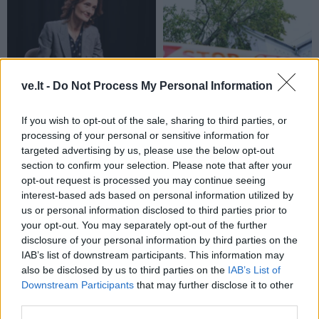
Lietuva
Lietuva
ve.lt -
Do Not Process My Personal Information
Čmilytė-Nielsen
Ugniagesiai dėl audros
neatmeta idėjos
nuverstų medžių į
If you wish to opt-out of the sale, sharing to third parties, or
kandidatuoti į
iškvietimus vyko beveik
processing of your personal or sensitive information for
prezidentus
(12)
50 kartų
targeted advertising by us, please use the below opt-out
section to confirm your selection. Please note that after your
opt-out request is processed you may continue seeing
interest-based ads based on personal information utilized by
us or personal information disclosed to third parties prior to
your opt-out. You may separately opt-out of the further
disclosure of your personal information by third parties on the
IAB’s list of downstream participants. This information may
also be disclosed by us to third parties on the
IAB’s List of
Lietuva
Lietuva
Downstream Participants
that may further disclose it to other
Ugniagesiai: dėl audros
Varėnos rajoną ir vėl
third parties.
nuverstų medžių į
talžė audra, nuvirtę