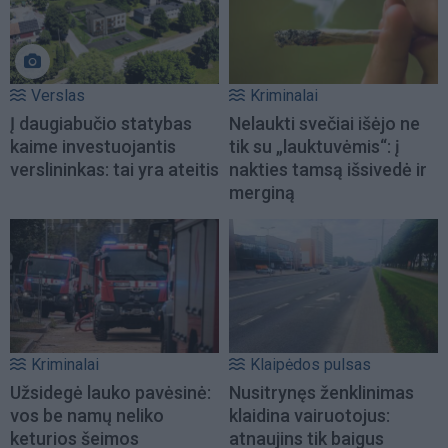
Verslas
Kriminalai
Į daugiabučio statybas
Nelaukti svečiai išėjo ne
kaime investuojantis
tik su „lauktuvėmis“: į
verslininkas: tai yra ateitis
nakties tamsą išsivedė ir
merginą
Kriminalai
Klaipėdos pulsas
Užsidegė lauko pavėsinė:
Nusitrynęs ženklinimas
vos be namų neliko
klaidina vairuotojus:
keturios šeimos
atnaujins tik baigus