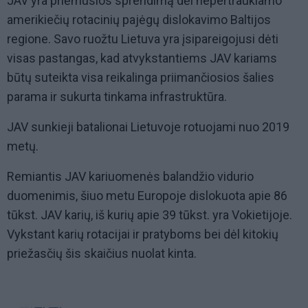
JAV yra priėmusios sprendimą dėl nepertraukiamo
amerikiečių rotacinių pajėgų dislokavimo Baltijos
regione. Savo ruožtu Lietuva yra įsipareigojusi dėti
visas pastangas, kad atvykstantiems JAV kariams
būtų suteikta visa reikalinga priimančiosios šalies
parama ir sukurta tinkama infrastruktūra.
JAV sunkieji batalionai Lietuvoje rotuojami nuo 2019
metų.
Remiantis JAV kariuomenės balandžio vidurio
duomenimis, šiuo metu Europoje dislokuota apie 86
tūkst. JAV karių, iš kurių apie 39 tūkst. yra Vokietijoje.
Vykstant karių rotacijai ir pratyboms bei dėl kitokių
priežasčių šis skaičius nuolat kinta.