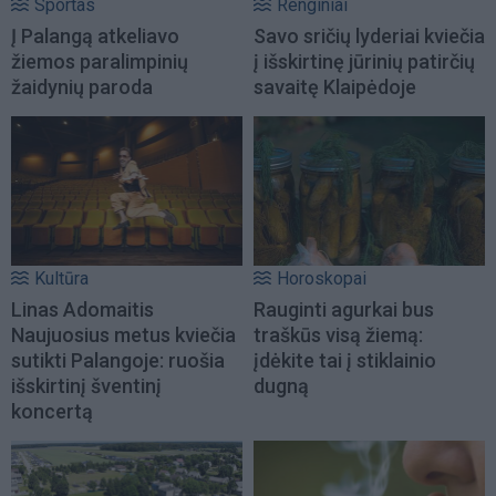
Sportas
Renginiai
Į Palangą atkeliavo
Savo sričių lyderiai kviečia
žiemos paralimpinių
į išskirtinę jūrinių patirčių
žaidynių paroda
savaitę Klaipėdoje
Kultūra
Horoskopai
Linas Adomaitis
Rauginti agurkai bus
Naujuosius metus kviečia
traškūs visą žiemą:
sutikti Palangoje: ruošia
įdėkite tai į stiklainio
išskirtinį šventinį
dugną
koncertą