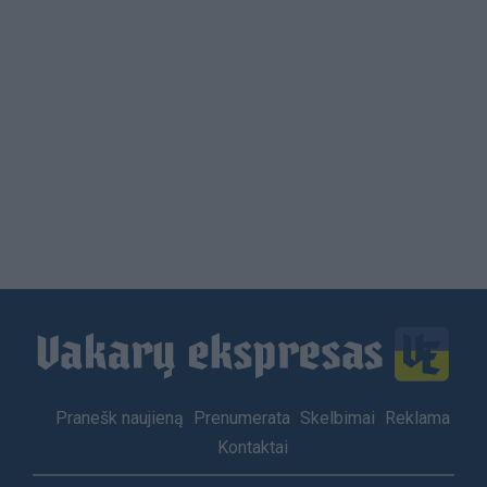
Load
More
Footer
Pranešk naujieną
Prenumerata
Skelbimai
Reklama
menu
Kontaktai