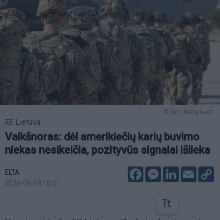
© Soc. tinklų nuotr.
Lietuva
Vaikšnoras: dėl amerikiečių karių buvimo
niekas nesikeičia, pozityvūs signalai išlieka
Facebook
Messenger
LinkedIn
Email
C
ELTA
L
2026-06-18 10:01