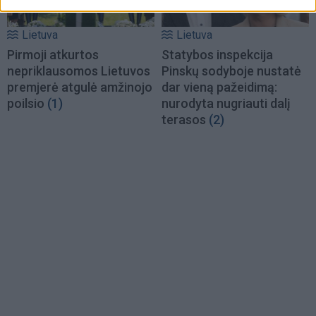
Lietuva
Lietuva
Pirmoji atkurtos
Statybos inspekcija
nepriklausomos Lietuvos
Pinskų sodyboje nustatė
premjerė atgulė amžinojo
dar vieną pažeidimą:
poilsio
(1)
nurodyta nugriauti dalį
terasos
(2)