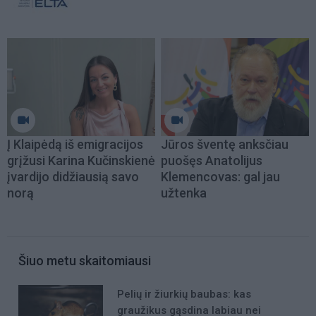
Į Klaipėdą iš emigracijos
Jūros šventę anksčiau
grįžusi Karina Kučinskienė
puošęs Anatolijus
įvardijo didžiausią savo
Klemencovas: gal jau
norą
užtenka
Šiuo metu skaitomiausi
Pelių ir žiurkių baubas: kas
graužikus gąsdina labiau nei