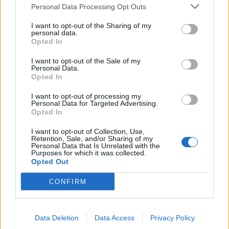
iškvietimus vykome 49
medžiai užtvėrė kelius
Personal Data Processing Opt Outs
kartus
I want to opt-out of the Sharing of my
personal data.
Opted In
I want to opt-out of the Sale of my
Personal Data.
Opted In
I want to opt-out of processing my
Personal Data for Targeted Advertising.
Lietuva
Lietuva
Opted In
Premjeras: nėra
Mindaugas Sinkevičius
indikacijų, kad reikia
ramina visuomenę dėl
I want to opt-out of Collection, Use,
Retention, Sale, and/or Sharing of my
mažinti dyzelino akcizą –
galimų Rusijos planų:
Personal Data that Is Unrelated with the
Purposes for which it was collected.
kaina turi viršyti 2,2 euro
piliečiams nereikėtų
Opted Out
už litrą
(2)
papildomai baimintis
(4)
CONFIRM
Data Deletion
Data Access
Privacy Policy