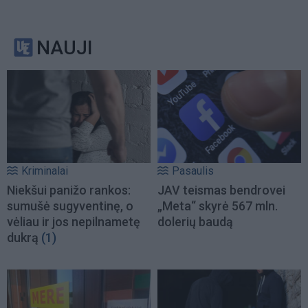
NAUJI
Kriminalai
Pasaulis
Niekšui panižo rankos:
JAV teismas bendrovei
sumušė sugyventinę, o
„Meta“ skyrė 567 mln.
vėliau ir jos nepilnametę
dolerių baudą
dukrą
(1)