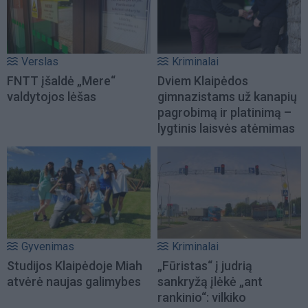
Verslas
Kriminalai
FNTT įšaldė „Mere“
Dviem Klaipėdos
valdytojos lėšas
gimnazistams už kanapių
pagrobimą ir platinimą –
lygtinis laisvės atėmimas
Gyvenimas
Kriminalai
Studijos Klaipėdoje Miah
„Fūristas“ į judrią
atvėrė naujas galimybes
sankryžą įlėkė „ant
rankinio“: vilkiko