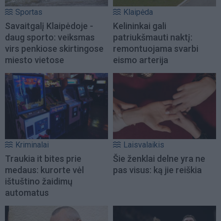
Sportas
Klaipėda
Savaitgalį Klaipėdoje -
Kelininkai gali
daug sporto: veiksmas
patriukšmauti naktį:
virs penkiose skirtingose
remontuojama svarbi
miesto vietose
eismo arterija
Kriminalai
Laisvalaikis
Traukia it bites prie
Šie ženklai delne yra ne
medaus: kurorte vėl
pas visus: ką jie reiškia
ištuštino žaidimų
automatus