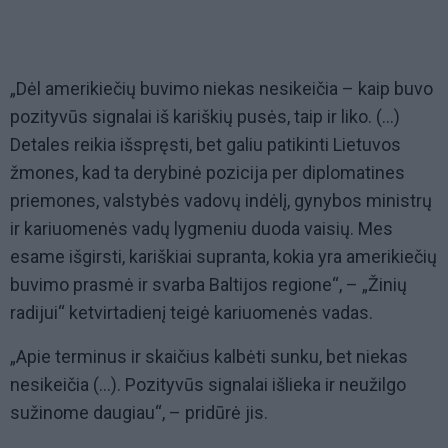
„Dėl amerikiečių buvimo niekas nesikeičia – kaip buvo
pozityvūs signalai iš kariškių pusės, taip ir liko. (…)
Detales reikia išspręsti, bet galiu patikinti Lietuvos
žmones, kad ta derybinė pozicija per diplomatines
priemones, valstybės vadovų indėlį, gynybos ministrų
ir kariuomenės vadų lygmeniu duoda vaisių. Mes
esame išgirsti, kariškiai supranta, kokia yra amerikiečių
buvimo prasmė ir svarba Baltijos regione“, – „Žinių
radijui“ ketvirtadienį teigė kariuomenės vadas.
„Apie terminus ir skaičius kalbėti sunku, bet niekas
nesikeičia (…). Pozityvūs signalai išlieka ir neužilgo
sužinome daugiau“, – pridūrė jis.