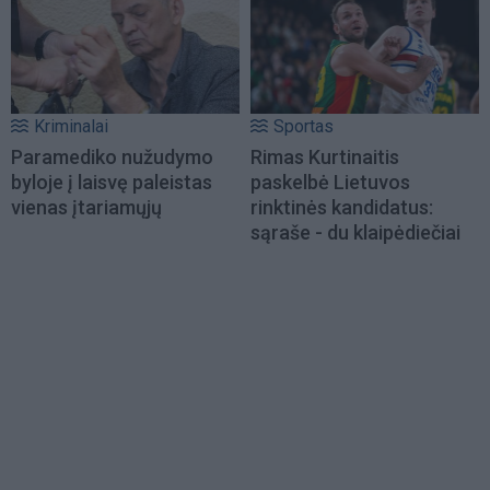
Kriminalai
Sportas
Paramediko nužudymo
Rimas Kurtinaitis
byloje į laisvę paleistas
paskelbė Lietuvos
vienas įtariamųjų
rinktinės kandidatus:
sąraše - du klaipėdiečiai