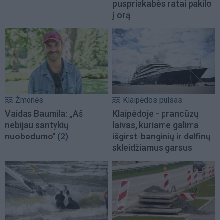
puspriekabės ratai pakilo
į orą
Žmonės
Klaipėdos pulsas
Vaidas Baumila: „Aš
Klaipėdoje - prancūzų
nebijau santykių
laivas, kuriame galima
nuobodumo"
(2)
išgirsti banginių ir delfinų
skleidžiamus garsus