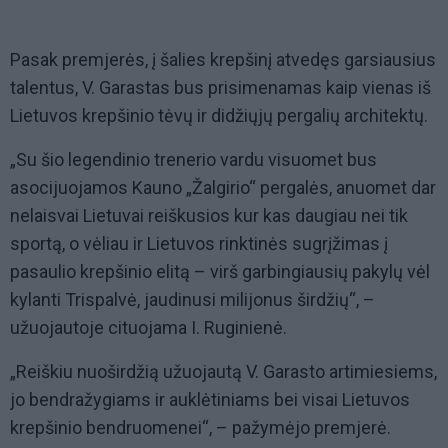
Pasak premjerės, į šalies krepšinį atvedęs garsiausius
talentus, V. Garastas bus prisimenamas kaip vienas iš
Lietuvos krepšinio tėvų ir didžiųjų pergalių architektų.
„Su šio legendinio trenerio vardu visuomet bus
asocijuojamos Kauno „Žalgirio“ pergalės, anuomet dar
nelaisvai Lietuvai reiškusios kur kas daugiau nei tik
sportą, o vėliau ir Lietuvos rinktinės sugrįžimas į
pasaulio krepšinio elitą – virš garbingiausių pakylų vėl
kylanti Trispalvė, jaudinusi milijonus širdžių“, –
užuojautoje cituojama I. Ruginienė.
„Reiškiu nuoširdžią užuojautą V. Garasto artimiesiems,
jo bendražygiams ir auklėtiniams bei visai Lietuvos
krepšinio bendruomenei“, – pažymėjo premjerė.