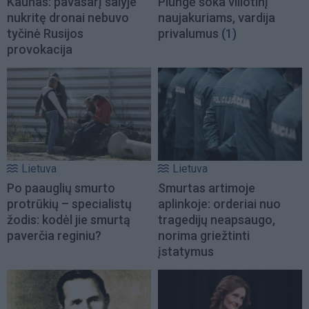
Kaunas: pavasarį šalyje
Plungė šoka viliotinį
nukritę dronai nebuvo
naujakuriams, vardija
tyčinė Rusijos
privalumus
(1)
provokacija
Lietuva
Lietuva
Po paauglių smurto
Smurtas artimoje
protrūkių – specialistų
aplinkoje: orderiai nuo
žodis: kodėl jie smurtą
tragedijų neapsaugo,
paverčia reginiu?
norima griežtinti
įstatymus