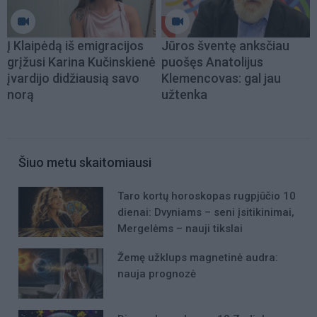
Į Klaipėdą iš emigracijos
Jūros šventę anksčiau
grįžusi Karina Kučinskienė
puošęs Anatolijus
įvardijo didžiausią savo
Klemencovas: gal jau
norą
užtenka
Šiuo metu skaitomiausi
Taro kortų horoskopas rugpjūčio 10
dienai: Dvyniams – seni įsitikinimai,
Mergelėms – nauji tikslai
Žemę užklups magnetinė audra:
nauja prognozė