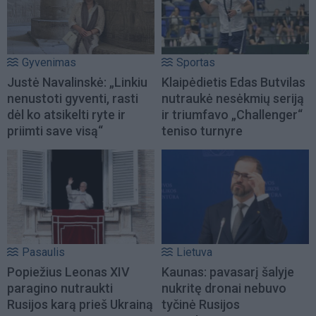
Gyvenimas
Sportas
Justė Navalinskė: „Linkiu
Klaipėdietis Edas Butvilas
nenustoti gyventi, rasti
nutraukė nesėkmių seriją
dėl ko atsikelti ryte ir
ir triumfavo „Challenger“
priimti save visą“
teniso turnyre
Pasaulis
Lietuva
Popiežius Leonas XIV
Kaunas: pavasarį šalyje
paragino nutraukti
nukritę dronai nebuvo
Rusijos karą prieš Ukrainą
tyčinė Rusijos