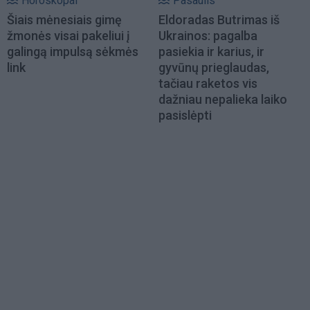
Horoskopai
Pasaulis
Šiais mėnesiais gimę
Eldoradas Butrimas iš
žmonės visai pakeliui į
Ukrainos: pagalba
galingą impulsą sėkmės
pasiekia ir karius, ir
link
gyvūnų prieglaudas,
tačiau raketos vis
dažniau nepalieka laiko
pasislėpti