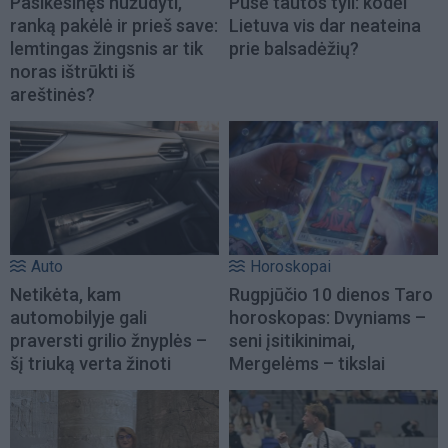
Pasikėsinęs nužudyti,
Pusė tautos tyli: kodėl
ranką pakėlė ir prieš save:
Lietuva vis dar neateina
lemtingas žingsnis ar tik
prie balsadėžių?
noras ištrūkti iš
areštinės?
Auto
Horoskopai
Netikėta, kam
Rugpjūčio 10 dienos Taro
automobilyje gali
horoskopas: Dvyniams –
praversti grilio žnyplės –
seni įsitikinimai,
šį triuką verta žinoti
Mergelėms – tikslai