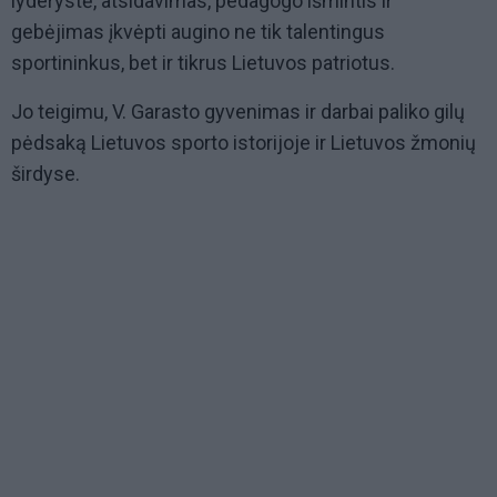
lyderystė, atsidavimas, pedagogo išmintis ir
gebėjimas įkvėpti augino ne tik talentingus
sportininkus, bet ir tikrus Lietuvos patriotus.
Jo teigimu, V. Garasto gyvenimas ir darbai paliko gilų
pėdsaką Lietuvos sporto istorijoje ir Lietuvos žmonių
širdyse.