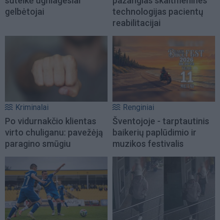
suteikė ugniagesiai
pažangias skaitmenines
gelbėtojai
technologijas pacientų
reabilitacijai
Kriminalai
Renginiai
Po vidurnakčio klientas
Šventojoje - tarptautinis
virto chuliganu: pavežėją
baikerių paplūdimio ir
paragino smūgiu
muzikos festivalis