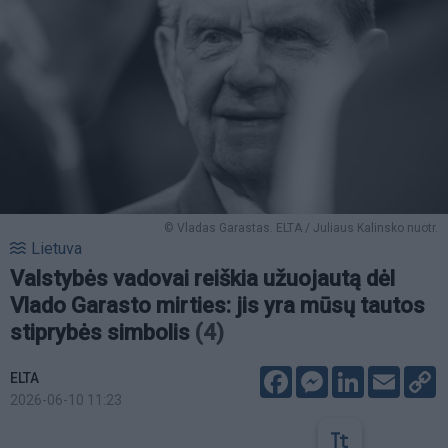
© Vladas Garastas. ELTA / Juliaus Kalinsko nuotr.
Lietuva
Valstybės vadovai reiškia užuojautą dėl
Vlado Garasto mirties: jis yra mūsų tautos
stiprybės simbolis
(4)
Facebook
Messenger
LinkedIn
Email
C
ELTA
L
2026-06-10 11:23