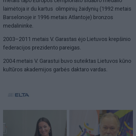
metais tapo Europos čempionato sidabro medalio
laimėtoja ir du kartus olimpinių žaidynių (1992 metais
Barselonoje ir 1996 metais Atlantoje) bronzos
medalininke.
2003–2011 metais V. Garastas ėjo Lietuvos krepšinio
federacijos prezidento pareigas.
2004 metais V. Garastui buvo suteiktas Lietuvos kūno
kultūros akademijos garbės daktaro vardas.