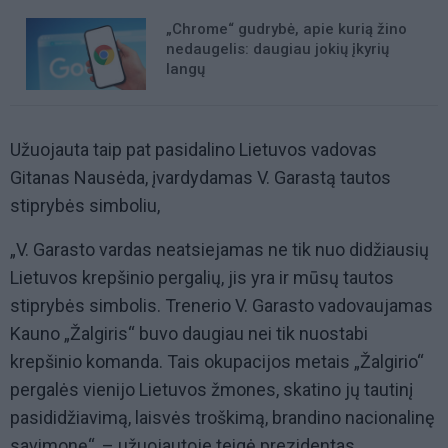
„Chrome“ gudrybė, apie kurią žino
nedaugelis: daugiau jokių įkyrių
langų
Užuojauta taip pat pasidalino Lietuvos vadovas
Gitanas Nausėda, įvardydamas V. Garastą tautos
stiprybės simboliu,
„V. Garasto vardas neatsiejamas ne tik nuo didžiausių
Lietuvos krepšinio pergalių, jis yra ir mūsų tautos
stiprybės simbolis. Trenerio V. Garasto vadovaujamas
Kauno „Žalgiris“ buvo daugiau nei tik nuostabi
krepšinio komanda. Tais okupacijos metais „Žalgirio“
pergalės vienijo Lietuvos žmones, skatino jų tautinį
pasididžiavimą, laisvės troškimą, brandino nacionalinę
savimonę“, – užuojautoje teigė prezidentas.