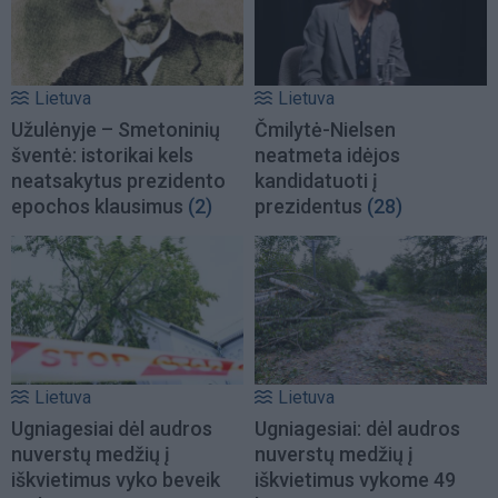
Lietuva
Lietuva
Užulėnyje – Smetoninių
Čmilytė-Nielsen
šventė: istorikai kels
neatmeta idėjos
neatsakytus prezidento
kandidatuoti į
epochos klausimus
(2)
prezidentus
(28)
Lietuva
Lietuva
Ugniagesiai dėl audros
Ugniagesiai: dėl audros
nuverstų medžių į
nuverstų medžių į
iškvietimus vyko beveik
iškvietimus vykome 49