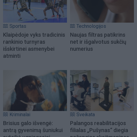
Sportas
Technologijos
Klaipėdoje vyks tradicinis
Naujas filtras patikrins
rankinio turnyras
net ir išgalvotus sukčių
išskirtinei asmenybei
numerius
atminti
Kriminalai
Sveikata
Brisius galo išvengė:
Palangos reabilitacijos
antrą gyvenimą šuniukui
filialas „Pušynas“ diegia