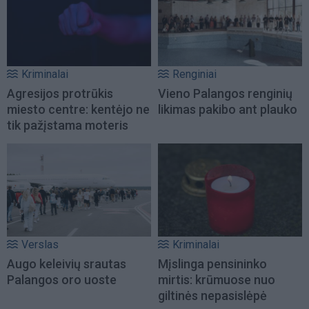
Kriminalai
Renginiai
Agresijos protrūkis
Vieno Palangos renginių
miesto centre: kentėjo ne
likimas pakibo ant plauko
tik pažįstama moteris
Verslas
Kriminalai
Augo keleivių srautas
Mįslinga pensininko
Palangos oro uoste
mirtis: krūmuose nuo
giltinės nepasislėpė