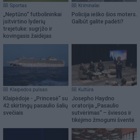
Sportas
Kriminalai
„Neptūno“ futbolininkai
Policija ieško šios moters.
įsitvirtino lyderių
Galbūt galite padėti?
trejetuke: sugrįžo ir
kovingasis žaidėjas
Klaipėdos pulsas
Kultūra
Klaipėdoje - „Princesė“ su
Josepho Haydno
42 skirtingų pasaulio šalių
oratorija „Pasaulio
svečiais
sutvėrimas“ – šviesos ir
tikėjimo žmogumi šventė