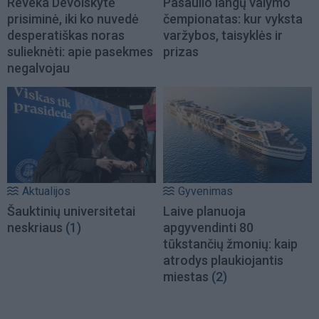
Reveka Devolskytė
Pasaulio langų valymo
prisiminė, iki ko nuvedė
čempionatas: kur vyksta
desperatiškas noras
varžybos, taisyklės ir
sulieknėti: apie pasekmes
prizas
negalvojau
Aktualijos
Gyvenimas
Šauktinių universitetai
Laive planuoja
neskriaus
(1)
apgyvendinti 80
tūkstančių žmonių: kaip
atrodys plaukiojantis
miestas
(2)