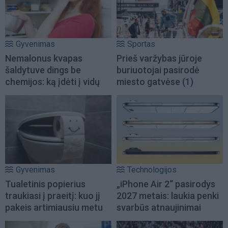
Gyvenimas
Sportas
Nemalonus kvapas
Prieš varžybas jūroje
šaldytuve dings be
buriuotojai pasirodė
chemijos: ką įdėti į vidų
miesto gatvėse
(1)
Gyvenimas
Technologijos
Tualetinis popierius
„iPhone Air 2“ pasirodys
traukiasi į praeitį: kuo jį
2027 metais: laukia penki
pakeis artimiausiu metu
svarbūs atnaujinimai