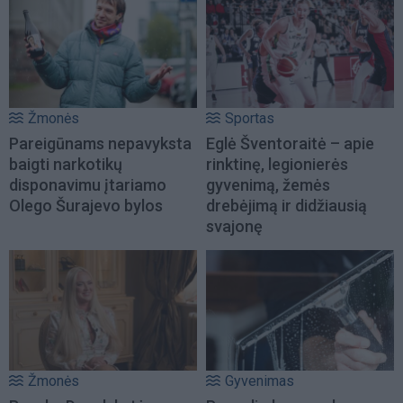
Žmonės
Sportas
Pareigūnams nepavyksta
Eglė Šventoraitė – apie
baigti narkotikų
rinktinę, legionierės
disponavimu įtariamo
gyvenimą, žemės
Olego Šurajevo bylos
drebėjimą ir didžiausią
svajonę
Žmonės
Gyvenimas