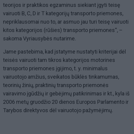
teorijos ir praktikos egzaminus siekiant įgyti teisę
vairuoti B, C, D ir T kategorijų transporto priemones,
nepriklausomai nuo to, ar asmuo jau turi teisę vairuoti
kitos kategorijos (rūšies) transporto priemones“, –
sakoma Vyriausybės nutarime.
Jame pastebima, kad įstatyme nustatyti kriterijai dėl
teisės vairuoti tam tikros kategorijos motorines
transporto priemones įgijimo, t. y. minimalus
vairuotojo amžius, sveikatos būklės tinkamumas,
teorinių žinių, praktinių transporto priemonės
vairavimo įgūdžių ir gebėjimų patikrinimas ir kt., kyla iš
2006 metų gruodžio 20 dienos Europos Parlamento ir
Tarybos direktyvos dėl vairuotojo pažymėjimų.