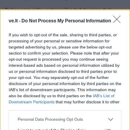
„Tačiau nėra aišku, ar tai reiškia tiek teorijos, tiek
praktikos egzaminą, ar tik vieną iš jų. Todėl siūlau
ve.lt -
Do Not Process My Personal Information
įstatymą patikslinti taip, kad pažengę vairuotojai, jau
turintys B, C ar D kategorijas, galėtų įgyti A kategorijos
If you wish to opt-out of the sale, sharing to third parties, or
processing of your personal or sensitive information for
teises tik laikydami praktinį egzaminą“, – sako I.
targeted advertising by us, please use the below opt-out
Kižienė.
section to confirm your selection. Please note that after your
opt-out request is processed you may continue seeing
interest-based ads based on personal information utilized by
us or personal information disclosed to third parties prior to
your opt-out. You may separately opt-out of the further
disclosure of your personal information by third parties on the
IAB’s list of downstream participants. This information may
also be disclosed by us to third parties on the
IAB’s List of
Downstream Participants
that may further disclose it to other
third parties.
Personal Data Processing Opt Outs