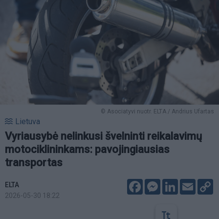
© Asociatyvi nuotr. ELTA / Andrius Ufartas
Lietuva
Vyriausybė nelinkusi švelninti reikalavimų
motociklininkams: pavojingiausias
transportas
Facebook
Messenger
LinkedIn
Email
C
ELTA
L
2026-05-30 18:22