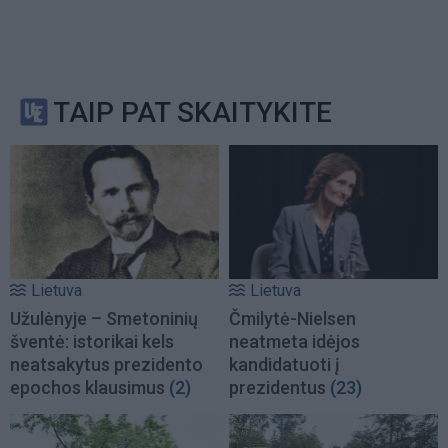
TAIP PAT SKAITYKITE
Lietuva
Lietuva
Užulėnyje – Smetoninių
Čmilytė-Nielsen
šventė: istorikai kels
neatmeta idėjos
neatsakytus prezidento
kandidatuoti į
epochos klausimus
(2)
prezidentus
(23)