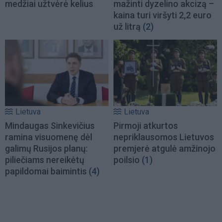
medžiai užtvėrė kelius
mažinti dyzelino akcizą –
kaina turi viršyti 2,2 euro
už litrą
(2)
Lietuva
Lietuva
Mindaugas Sinkevičius
Pirmoji atkurtos
ramina visuomenę dėl
nepriklausomos Lietuvos
galimų Rusijos planų:
premjerė atgulė amžinojo
piliečiams nereikėtų
poilsio
(1)
papildomai baimintis
(4)