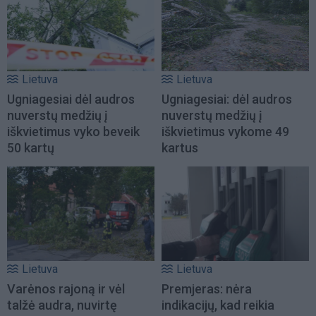
Lietuva
Lietuva
Ugniagesiai dėl audros
Ugniagesiai: dėl audros
nuverstų medžių į
nuverstų medžių į
iškvietimus vyko beveik
iškvietimus vykome 49
50 kartų
kartus
Lietuva
Lietuva
Varėnos rajoną ir vėl
Premjeras: nėra
talžė audra, nuvirtę
indikacijų, kad reikia