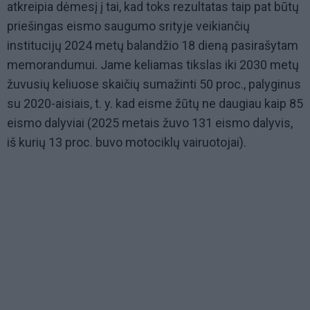
atkreipia dėmesį į tai, kad toks rezultatas taip pat būtų
priešingas eismo saugumo srityje veikiančių
institucijų 2024 metų balandžio 18 dieną pasirašytam
memorandumui. Jame keliamas tikslas iki 2030 metų
žuvusių keliuose skaičių sumažinti 50 proc., palyginus
su 2020-aisiais, t. y. kad eisme žūtų ne daugiau kaip 85
eismo dalyviai (2025 metais žuvo 131 eismo dalyvis,
iš kurių 13 proc. buvo motociklų vairuotojai).