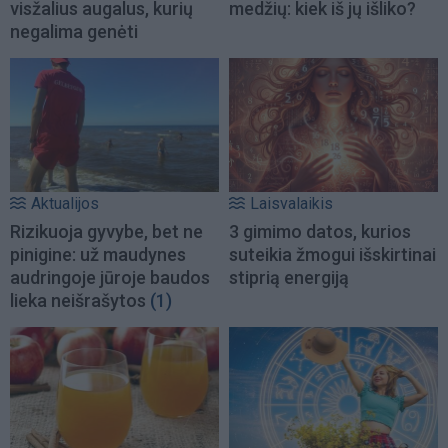
visžalius augalus, kurių
medžių: kiek iš jų išliko?
negalima genėti
Aktualijos
Laisvalaikis
Rizikuoja gyvybe, bet ne
3 gimimo datos, kurios
pinigine: už maudynes
suteikia žmogui išskirtinai
audringoje jūroje baudos
stiprią energiją
lieka neišrašytos
(1)