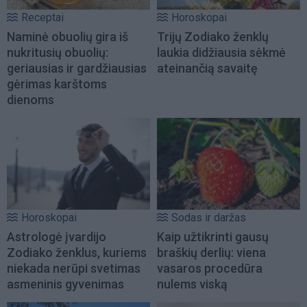
Receptai
Horoskopai
Naminė obuolių gira iš
Trijų Zodiako ženklų
nukritusių obuolių:
laukia didžiausia sėkmė
geriausias ir gardžiausias
ateinančią savaitę
gėrimas karštoms
dienoms
Horoskopai
Sodas ir daržas
Astrologė įvardijo
Kaip užtikrinti gausų
Zodiako ženklus, kuriems
braškių derlių: viena
niekada nerūpi svetimas
vasaros procedūra
asmeninis gyvenimas
nulems viską