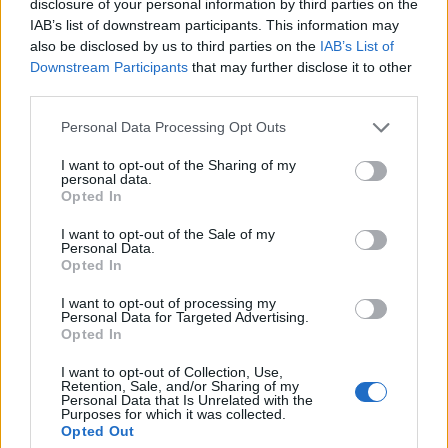
disclosure of your personal information by third parties on the
IAB’s list of downstream participants. This information may
also be disclosed by us to third parties on the
IAB’s List of
Downstream Participants
that may further disclose it to other
This site is protected by
third parties.
Sutinku su
taisyklėmis
reCAPTCHA and the Google
Personal Data Processing Opt Outs
Privacy Policy
and
Terms of
Service
apply.
I want to opt-out of the Sharing of my
personal data.
Opted In
I want to opt-out of the Sale of my
Personal Data.
Opted In
I want to opt-out of processing my
Personal Data for Targeted Advertising.
Opted In
I want to opt-out of Collection, Use,
Retention, Sale, and/or Sharing of my
Personal Data that Is Unrelated with the
Purposes for which it was collected.
Opted Out