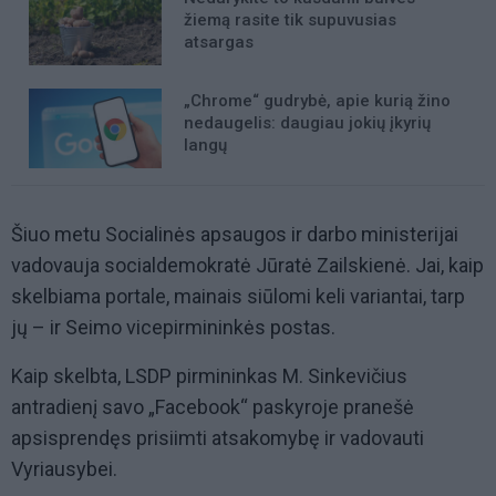
žiemą rasite tik supuvusias
atsargas
„Chrome“ gudrybė, apie kurią žino
nedaugelis: daugiau jokių įkyrių
langų
Šiuo metu Socialinės apsaugos ir darbo ministerijai
vadovauja socialdemokratė Jūratė Zailskienė. Jai, kaip
skelbiama portale, mainais siūlomi keli variantai, tarp
jų – ir Seimo vicepirmininkės postas.
Kaip skelbta, LSDP pirmininkas M. Sinkevičius
antradienį savo „Facebook“ paskyroje pranešė
apsisprendęs prisiimti atsakomybę ir vadovauti
Vyriausybei.