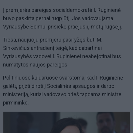
Į premjerės pareigas socialdemokratė I. Ruginienė
buvo paskirta pernai rugpjūtį. Jos vadovaujama
Vyriausybė Seimui prisiekė praėjusių metų rugsėjį.
Tiesa, naujuoju premjeru pasiryžęs būti M.
Sinkevičius antradienį teigė, kad dabartinei
Vyriausybės vadovei I. Ruginienei neabejotinai bus
numatytos naujos pareigos.
Politiniuose kuluaruose svarstoma, kad I. Ruginienė
galėtų grįžti dirbti į Socialinės apsaugos ir darbo
ministeriją, kuriai vadovavo prieš tapdama ministre
pirmininke.