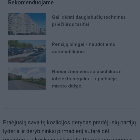
Rekomenduojame
Gali didėti daugiabučių techninės
priežiūros tarifai
Pensijų pinigai - naudotiems
automobiliams
Namai žmonėms su psichikos ir
intelekto negalia - ir pietinėje
miesto dalyje
Praėjusią savaitę koalicijos derybas pradėjusių partijų
lyderiai ir derybininkai pirmadienį sutarė dėl
ministerijų. Į koaliciją pakviestai Demokratų sąjungai