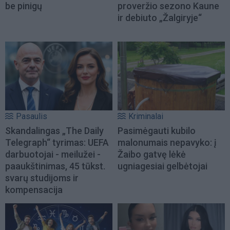
be pinigų
proveržio sezono Kaune
ir debiuto „Žalgiryje“
Pasaulis
Kriminalai
Skandalingas „The Daily
Pasimėgauti kubilo
Telegraph“ tyrimas: UEFA
malonumais nepavyko: į
darbuotojai - meilužei -
Žaibo gatvę lėkė
paaukštinimas, 45 tūkst.
ugniagesiai gelbėtojai
svarų studijoms ir
kompensacija