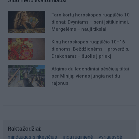
Šiuo metu skaitomiausi
Taro kortų horoskopas rugpjūčio 10
dienai: Dvyniams – seni įsitikinimai,
Mergelėms – nauji tikslai
Kinų horoskopas rugpjūčio 10–16
dienoms: Beždžionėms – proveržis,
Drakonams – šuolis į priekį
Atgims du legendiniai pėsčiųjų tiltai
per Miniją: vienas jungia net du
rajonus
Raktažodžiai
mindaugas sinkevičius
inga ruginienė
vyriausybė