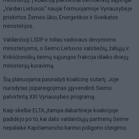
„Vardan Lietuvos“ naujai formuojamoje Vyriausybėje
priskirtos Žemės ūkio, Energetikos ir Sveikatos
ministerijos.
Valdančioji LSDP ir toliau vadovaus devynioms
ministerijoms, o Seimo Lietuvos valstiečių, žaliųjų ir
Krikščioniškų šeimų sąjungos frakcija išlaiko dviejų
ministerijų kuravimą.
Šią planuojama pasirašyti koalicinę sutartį. Joje
nurodytas įsipareigojimas įgyvendinti Seimo
patvirtintą XXI Vyriausybės programą.
Kaip skelbė ELTA, įtampa dabartinėje koalicijoje
padidėjo po to, kai dalis valdančiųjų partnerių Seime
nepalaikė Kapčiamiesčio karinio poligono steigimo.