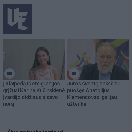
Į Klaipėdą iš emigracijos
Jūros šventę anksčiau
grįžusi Karina Kučinskienė
puošęs Anatolijus
įvardijo didžiausią savo
Klemencovas: gal jau
norą
užtenka