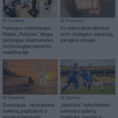
Sveikata
Kriminalai
Palangos reabilitacijos
Po vidurnakčio klientas
filialas „Pušynas“ diegia
virto chuliganu: pavežėją
pažangias skaitmenines
paragino smūgiu
technologijas pacientų
reabilitacijai
Renginiai
Sportas
Šventojoje - tarptautinis
„Neptūno“ futbolininkai
baikerių paplūdimio ir
įsitvirtino lyderių
muzikos festivalis
trejetuke: sugrįžo ir