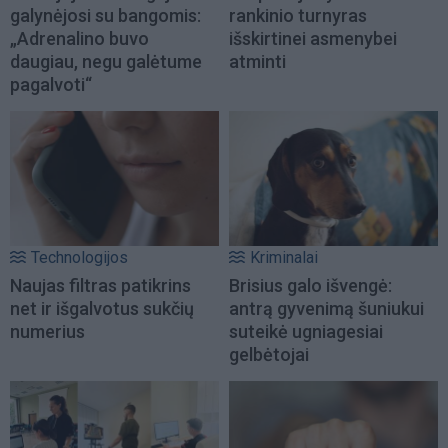
galynėjosi su bangomis:
rankinio turnyras
„Adrenalino buvo
išskirtinei asmenybei
daugiau, negu galėtume
atminti
pagalvoti“
Technologijos
Kriminalai
Naujas filtras patikrins
Brisius galo išvengė:
net ir išgalvotus sukčių
antrą gyvenimą šuniukui
numerius
suteikė ugniagesiai
gelbėtojai