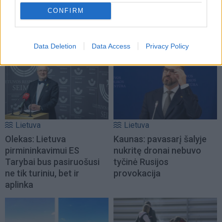
CONFIRM
TAIP PAT SKAITYKITE
Data Deletion
Data Access
Privacy Policy
Lietuva
Lietuva
Olekas: Lietuva
Kaunas: pavasarį šalyje
pirmininkavimui ES
nukritę dronai nebuvo
Tarybai bus pasiruošusi
tyčinė Rusijos
ne tik turiniu, bet ir
provokacija
aplinka