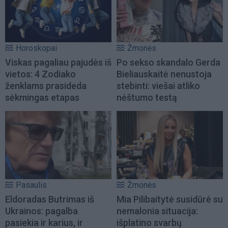
Horoskopai
Žmonės
Viskas pagaliau pajudės iš
Po sekso skandalo Gerda
vietos: 4 Zodiako
Bieliauskaitė nenustoja
ženklams prasideda
stebinti: viešai atliko
sėkmingas etapas
nėštumo testą
Pasaulis
Žmonės
Eldoradas Butrimas iš
Mia Pilibaitytė susidūrė su
Ukrainos: pagalba
nemalonia situacija:
pasiekia ir karius, ir
išplatino svarbų