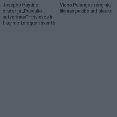
Josepho Haydno
Vieno Palangos renginių
oratorija „Pasaulio
likimas pakibo ant plauko
sutvėrimas“ – šviesos ir
tikėjimo žmogumi šventė
Load
More