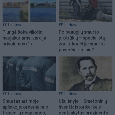
Lietuva
Lietuva
Plungė šoka viliotinį
Po paauglių smurto
naujakuriams, vardija
protrūkių – specialistų
privalumus
(1)
žodis: kodėl jie smurtą
paverčia reginiu?
Lietuva
Lietuva
Smurtas artimoje
Užulėnyje – Smetoninių
aplinkoje: orderiai nuo
šventė: istorikai kels
tragedijų neapsaugo,
neatsakytus prezidento