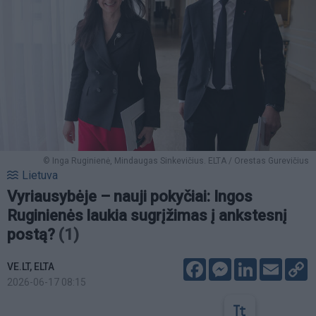
© Inga Ruginienė, Mindaugas Sinkevičius. ELTA / Orestas Gurevičius
Lietuva
Vyriausybėje – nauji pokyčiai: Ingos
Ruginienės laukia sugrįžimas į ankstesnį
postą?
(1)
Facebook
Messenger
LinkedIn
Email
C
VE.LT, ELTA
L
2026-06-17 08:15