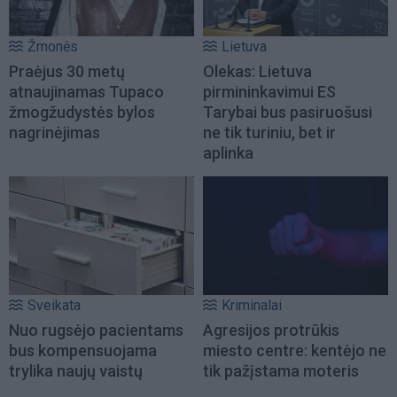
Žmonės
Lietuva
Praėjus 30 metų
Olekas: Lietuva
atnaujinamas Tupaco
pirmininkavimui ES
žmogžudystės bylos
Tarybai bus pasiruošusi
nagrinėjimas
ne tik turiniu, bet ir
aplinka
Sveikata
Kriminalai
Nuo rugsėjo pacientams
Agresijos protrūkis
bus kompensuojama
miesto centre: kentėjo ne
trylika naujų vaistų
tik pažįstama moteris