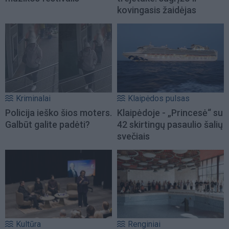
kovingasis žaidėjas
Kriminalai
Klaipėdos pulsas
Policija ieško šios moters.
Klaipėdoje - „Princesė“ su
Galbūt galite padėti?
42 skirtingų pasaulio šalių
svečiais
Kultūra
Renginiai