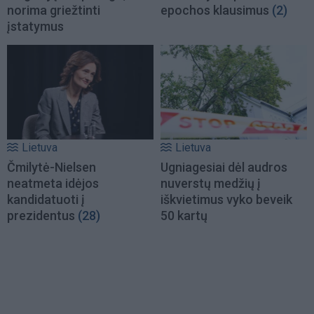
norima griežtinti
epochos klausimus
(2)
įstatymus
Lietuva
Lietuva
Čmilytė-Nielsen
Ugniagesiai dėl audros
neatmeta idėjos
nuverstų medžių į
kandidatuoti į
iškvietimus vyko beveik
prezidentus
(28)
50 kartų