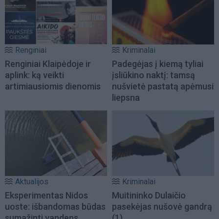
Renginiai
Kriminalai
Renginiai Klaipėdoje ir
Padegėjas į kiemą tyliai
aplink: ką veikti
įsliūkino naktį: tamsą
artimiausiomis dienomis
nušvietė pastatą apėmusi
liepsna
Aktualijos
Kriminalai
Eksperimentas Nidos
Muitininko Dulaičio
uoste: išbandomas būdas
pasekėjas nušovė gandrą
sumažinti vandens
(1)