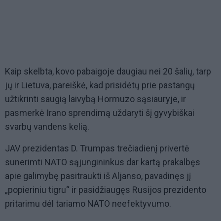
Kaip skelbta, kovo pabaigoje daugiau nei 20 šalių, tarp
jų ir Lietuva, pareiškė, kad prisidėtų prie pastangų
užtikrinti saugią laivybą Hormuzo sąsiauryje, ir
pasmerkė Irano sprendimą uždaryti šį gyvybiškai
svarbų vandens kelią.
JAV prezidentas D. Trumpas trečiadienį privertė
sunerimti NATO sąjungininkus dar kartą prakalbęs
apie galimybę pasitraukti iš Aljanso, pavadinęs jį
„popieriniu tigru“ ir pasidžiaugęs Rusijos prezidento
pritarimu dėl tariamo NATO neefektyvumo.