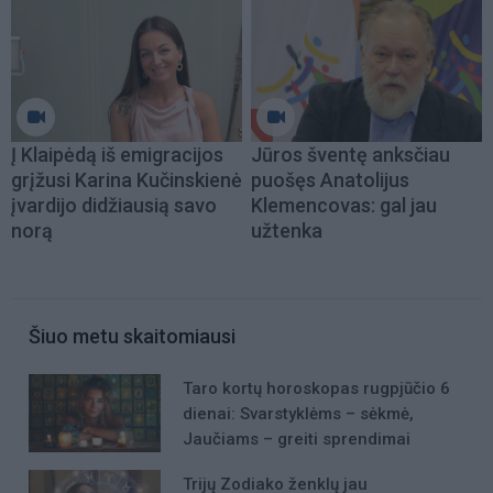
Į Klaipėdą iš emigracijos
Jūros šventę anksčiau
grįžusi Karina Kučinskienė
puošęs Anatolijus
įvardijo didžiausią savo
Klemencovas: gal jau
norą
užtenka
Šiuo metu skaitomiausi
Taro kortų horoskopas rugpjūčio 6
dienai: Svarstyklėms – sėkmė,
Jaučiams – greiti sprendimai
Trijų Zodiako ženklų jau