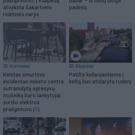
pastiprinimo: į Klaipėdą
dabar – iš tiesų bloga
atvyksta Sakartvelo
padėtis
rinktinės narys
Kriminalai
Klaipėda
Keistas smurtinis
Patiltė keliaujantiems į
incidentas miesto centre:
keltą bus atidaryta rudenį
sutramdytą agresyvų
mušeiką baro lankytojai
surišo elektros
prailgintuvu
(1)