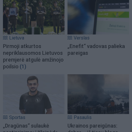
Lietuva
Verslas
Pirmoji atkurtos
„Enefit“ vadovas palieka
nepriklausomos Lietuvos
pareigas
premjerė atgulė amžinojo
poilsio
(1)
Sportas
Pasaulis
„Dragūnas“ sulaukė
Ukrainos pareigūnas: