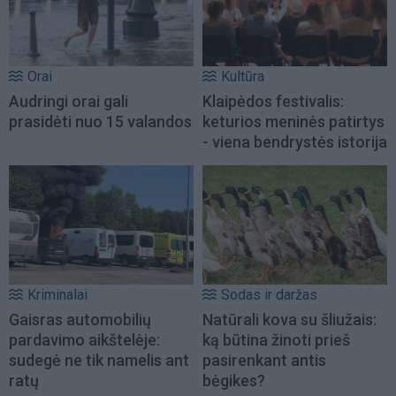
Orai
Kultūra
Audringi orai gali
Klaipėdos festivalis:
prasidėti nuo 15 valandos
keturios meninės patirtys
- viena bendrystės istorija
Kriminalai
Sodas ir daržas
Gaisras automobilių
Natūrali kova su šliužais:
pardavimo aikštelėje:
ką būtina žinoti prieš
sudegė ne tik namelis ant
pasirenkant antis
ratų
bėgikes?