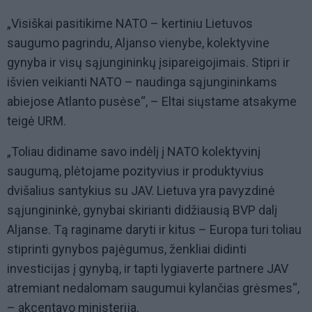
„Visiškai pasitikime NATO – kertiniu Lietuvos
saugumo pagrindu, Aljanso vienybe, kolektyvine
gynyba ir visų sąjungininkų įsipareigojimais. Stipri ir
išvien veikianti NATO – naudinga sąjungininkams
abiejose Atlanto pusėse“, – Eltai siųstame atsakyme
teigė URM.
„Toliau didiname savo indėlį į NATO kolektyvinį
saugumą, plėtojame pozityvius ir produktyvius
dvišalius santykius su JAV. Lietuva yra pavyzdinė
sąjungininkė, gynybai skirianti didžiausią BVP dalį
Aljanse. Tą raginame daryti ir kitus – Europa turi toliau
stiprinti gynybos pajėgumus, ženkliai didinti
investicijas į gynybą, ir tapti lygiaverte partnere JAV
atremiant nedalomam saugumui kylančias grėsmes“,
– akcentavo ministerija.