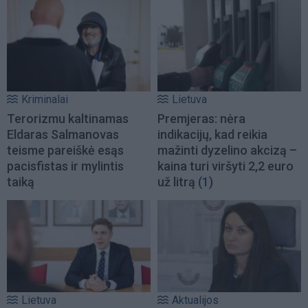
Kriminalai
Lietuva
Terorizmu kaltinamas
Premjeras: nėra
Eldaras Salmanovas
indikacijų, kad reikia
teisme pareiškė esąs
mažinti dyzelino akcizą –
pacisfistas ir mylintis
kaina turi viršyti 2,2 euro
taiką
už litrą
(1)
Lietuva
Aktualijos