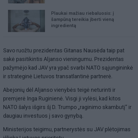
Plaukai mažiau riebaluosis: į
šampūną tereikia įberti vieną
ingredientą
Savo ruožtu prezidentas Gitanas Nausėda taip pat
sakė pasitikintis Aljanso vieningumu. Prezidentas
pažymėjo kad JAV yra ypač svarbi NATO sąjungininkė
ir strateginė Lietuvos transatlantinė partnerė.
Abejonių dėl Aljanso vienybės teigė neturinti ir
premjerė Inga Ruginienė. Visgi ji vylėsi, kad kitos
NATO šalys išgirs šį D. Trumpo „raginimo skambutį“ ir
daugiau investuos į savo gynybą.
Ministerijos teigimu, partnerystės su JAV plėtojimas
išlieka Lietuvos prioritetu.