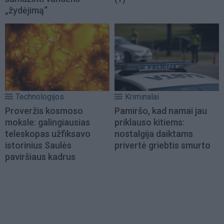
„žydėjimą“
Technologijos
Kriminalai
Proveržis kosmoso
Pamiršo, kad namai jau
moksle: galingiausias
priklauso kitiems:
teleskopas užfiksavo
nostalgija daiktams
istorinius Saulės
privertė griebtis smurto
paviršiaus kadrus