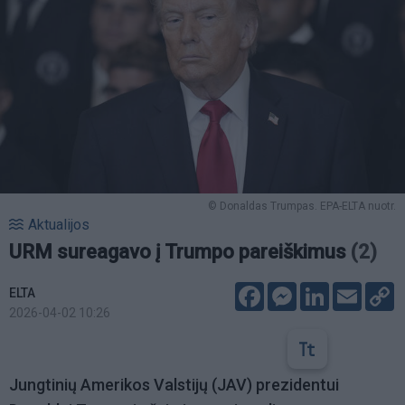
© Donaldas Trumpas. EPA-ELTA nuotr.
Aktualijos
URM sureagavo į Trumpo pareiškimus
(2)
Facebook
Messenger
LinkedIn
Email
C
ELTA
L
2026-04-02 10:26
Jungtinių Amerikos Valstijų (JAV) prezidentui