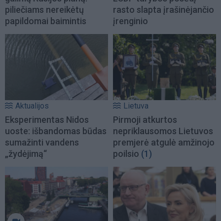
piliečiams nereikėtų
rasto slapta įrašinėjančio
papildomai baimintis
įrenginio
Aktualijos
Lietuva
Eksperimentas Nidos
Pirmoji atkurtos
uoste: išbandomas būdas
nepriklausomos Lietuvos
sumažinti vandens
premjerė atgulė amžinojo
„žydėjimą“
poilsio
(1)