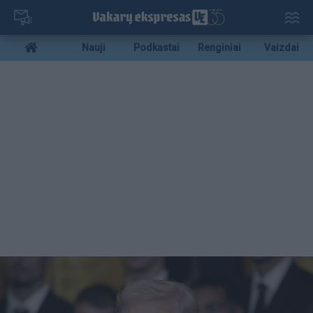
Pereiti
į
pagrindinį
Mobile
Nauji
Podkastai
Renginiai
Vaizdai
turinį
menu
bottom