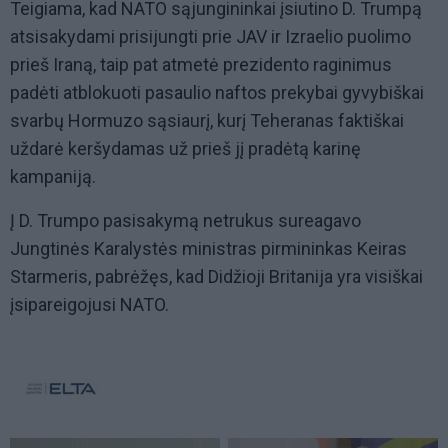
Teigiama, kad NATO sąjungininkai įsiutino D. Trumpą
atsisakydami prisijungti prie JAV ir Izraelio puolimo
prieš Iraną, taip pat atmetė prezidento raginimus
padėti atblokuoti pasaulio naftos prekybai gyvybiškai
svarbų Hormuzo sąsiaurį, kurį Teheranas faktiškai
uždarė keršydamas už prieš jį pradėtą karinę
kampaniją.
Į D. Trumpo pasisakymą netrukus sureagavo
Jungtinės Karalystės ministras pirmininkas Keiras
Starmeris, pabrėžęs, kad Didžioji Britanija yra visiškai
įsipareigojusi NATO.