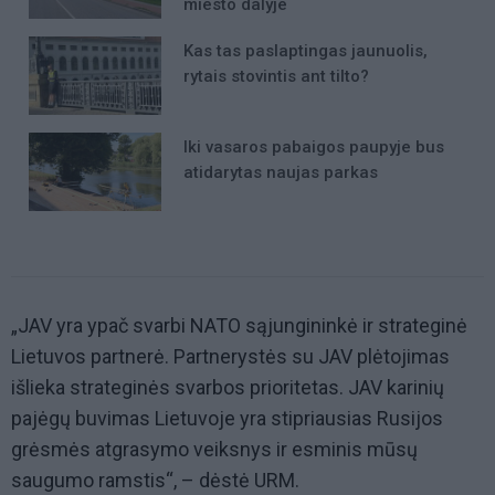
miesto dalyje
Kas tas paslaptingas jaunuolis,
rytais stovintis ant tilto?
Iki vasaros pabaigos paupyje bus
atidarytas naujas parkas
„JAV yra ypač svarbi NATO sąjungininkė ir strateginė
Lietuvos partnerė. Partnerystės su JAV plėtojimas
išlieka strateginės svarbos prioritetas. JAV karinių
pajėgų buvimas Lietuvoje yra stipriausias Rusijos
grėsmės atgrasymo veiksnys ir esminis mūsų
saugumo ramstis“, – dėstė URM.