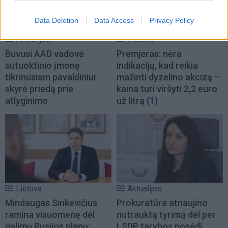
Data Deletion
Data Access
Privacy Policy
Aktualijos
Lietuva
Buvusi AAD vadovė
Premjeras: nėra
sutuoktinio įmonę
indikacijų, kad reikia
tikrinusiam pavaldiniui
mažinti dyzelino akcizą –
skyrė priedą prie
kaina turi viršyti 2,2 euro
atlyginimo
už litrą
(1)
Lietuva
Aktualijos
Mindaugas Sinkevičius
Prokuratūra atnaujino
ramina visuomenę dėl
nutrauktą tyrimą dėl per
galimų Rusijos planų:
LSDP tarybos posėdį