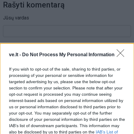
Rašyti komentarą
Jūsų vardas
Komentaras
ve.lt -
Do Not Process My Personal Information
If you wish to opt-out of the sale, sharing to third parties, or
processing of your personal or sensitive information for
targeted advertising by us, please use the below opt-out
section to confirm your selection. Please note that after your
opt-out request is processed you may continue seeing
interest-based ads based on personal information utilized by
us or personal information disclosed to third parties prior to
This site is protected by
Sutinku su
taisyklėmis
your opt-out. You may separately opt-out of the further
reCAPTCHA and the Google
disclosure of your personal information by third parties on the
Privacy Policy
and
Terms of
IAB’s list of downstream participants. This information may
Service
apply.
also be disclosed by us to third parties on the
IAB’s List of