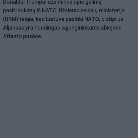
Donaldui Trumpui užsiminus apie galimą
pasitraukimą iš NATO, Užsienio reikalų ministerija
(URM) teigia, kad Lietuva pasitiki NATO, o stiprus
Aljansas yra naudingas sąjungininkams abiejose
Atlanto pusėse.