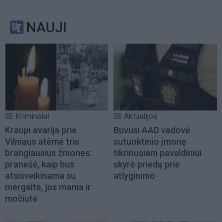
NAUJI
Kriminalai
Aktualijos
Kraupi avarija prie
Buvusi AAD vadovė
Vilniaus atėmė tris
sutuoktinio įmonę
brangiausius žmones:
tikrinusiam pavaldiniui
pranešė, kaip bus
skyrė priedą prie
atsisveikinama su
atlyginimo
mergaite, jos mama ir
močiute