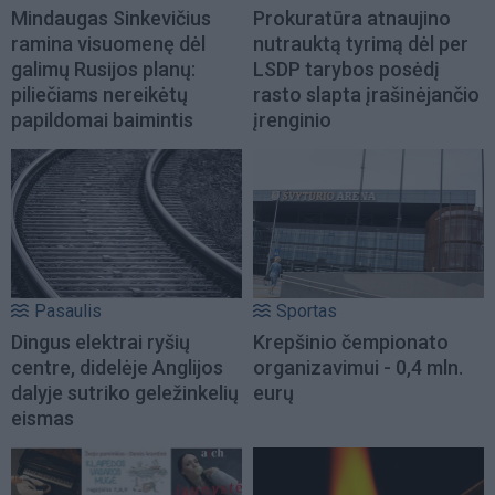
Mindaugas Sinkevičius
Prokuratūra atnaujino
ramina visuomenę dėl
nutrauktą tyrimą dėl per
galimų Rusijos planų:
LSDP tarybos posėdį
piliečiams nereikėtų
rasto slapta įrašinėjančio
papildomai baimintis
įrenginio
Pasaulis
Sportas
Dingus elektrai ryšių
Krepšinio čempionato
centre, didelėje Anglijos
organizavimui - 0,4 mln.
dalyje sutriko geležinkelių
eurų
eismas