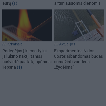
eurų
(1)
artimiausiomis dienomis
Kriminalai
Aktualijos
Padegėjas į kiemą tyliai
Eksperimentas Nidos
įsliūkino naktį: tamsą
uoste: išbandomas būdas
nušvietė pastatą apėmusi
sumažinti vandens
liepsna
(1)
„žydėjimą“