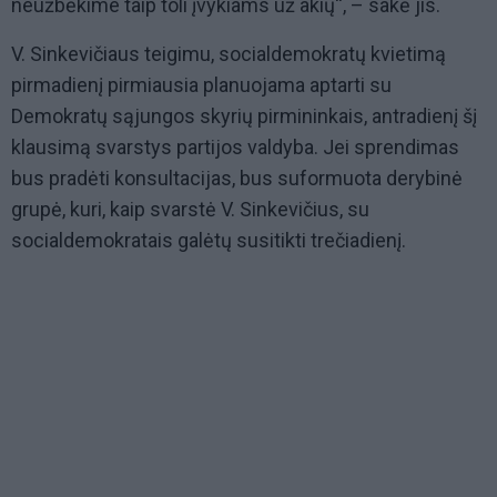
neužbėkime taip toli įvykiams už akių“, – sakė jis.
V. Sinkevičiaus teigimu, socialdemokratų kvietimą
pirmadienį pirmiausia planuojama aptarti su
Demokratų sąjungos skyrių pirmininkais, antradienį šį
klausimą svarstys partijos valdyba. Jei sprendimas
bus pradėti konsultacijas, bus suformuota derybinė
grupė, kuri, kaip svarstė V. Sinkevičius, su
socialdemokratais galėtų susitikti trečiadienį.