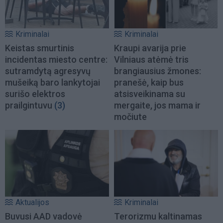
Kriminalai
Kriminalai
Keistas smurtinis
Kraupi avarija prie
incidentas miesto centre:
Vilniaus atėmė tris
sutramdytą agresyvų
brangiausius žmones:
mušeiką baro lankytojai
pranešė, kaip bus
surišo elektros
atsisveikinama su
prailgintuvu
(3)
mergaite, jos mama ir
močiute
Aktualijos
Kriminalai
Buvusi AAD vadovė
Terorizmu kaltinamas