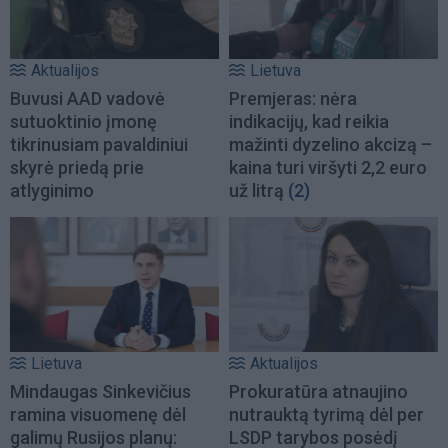
Aktualijos
Lietuva
Buvusi AAD vadovė
Premjeras: nėra
sutuoktinio įmonę
indikacijų, kad reikia
tikrinusiam pavaldiniui
mažinti dyzelino akcizą –
skyrė priedą prie
kaina turi viršyti 2,2 euro
atlyginimo
už litrą
(2)
Lietuva
Aktualijos
Mindaugas Sinkevičius
Prokuratūra atnaujino
ramina visuomenę dėl
nutrauktą tyrimą dėl per
galimų Rusijos planų:
LSDP tarybos posėdį