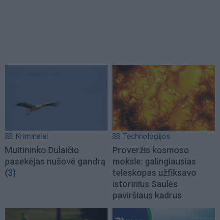
Kriminalai
Technologijos
Muitininko Dulaičio
Proveržis kosmoso
pasekėjas nušovė gandrą
moksle: galingiausias
(3)
teleskopas užfiksavo
istorinius Saulės
paviršiaus kadrus