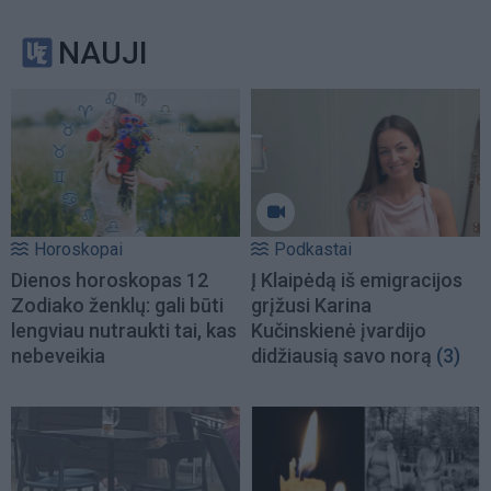
NAUJI
Horoskopai
Podkastai
Dienos horoskopas 12
Į Klaipėdą iš emigracijos
Zodiako ženklų: gali būti
grįžusi Karina
lengviau nutraukti tai, kas
Kučinskienė įvardijo
nebeveikia
didžiausią savo norą
(3)