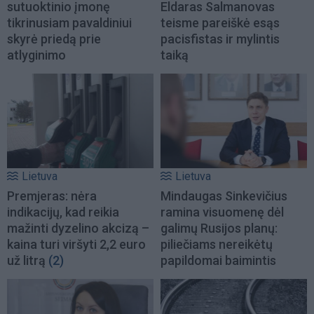
sutuoktinio įmonę
Eldaras Salmanovas
tikrinusiam pavaldiniui
teisme pareiškė esąs
skyrė priedą prie
pacisfistas ir mylintis
atlyginimo
taiką
Lietuva
Lietuva
Premjeras: nėra
Mindaugas Sinkevičius
indikacijų, kad reikia
ramina visuomenę dėl
mažinti dyzelino akcizą –
galimų Rusijos planų:
kaina turi viršyti 2,2 euro
piliečiams nereikėtų
už litrą
(2)
papildomai baimintis