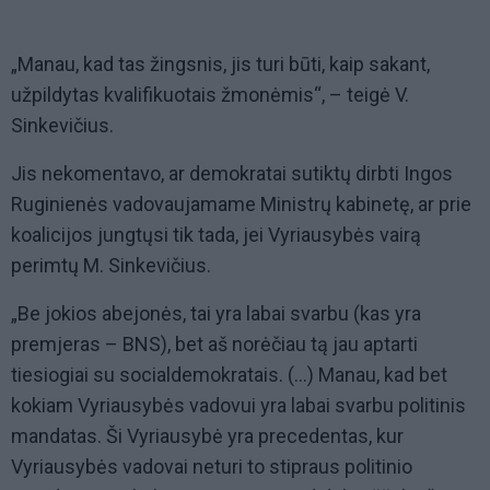
„Manau, kad tas žingsnis, jis turi būti, kaip sakant,
užpildytas kvalifikuotais žmonėmis“, – teigė V.
Sinkevičius.
Jis nekomentavo, ar demokratai sutiktų dirbti Ingos
Ruginienės vadovaujamame Ministrų kabinetę, ar prie
koalicijos jungtųsi tik tada, jei Vyriausybės vairą
perimtų M. Sinkevičius.
„Be jokios abejonės, tai yra labai svarbu (kas yra
premjeras – BNS), bet aš norėčiau tą jau aptarti
tiesiogiai su socialdemokratais. (...) Manau, kad bet
kokiam Vyriausybės vadovui yra labai svarbu politinis
mandatas. Ši Vyriausybė yra precedentas, kur
Vyriausybės vadovai neturi to stipraus politinio