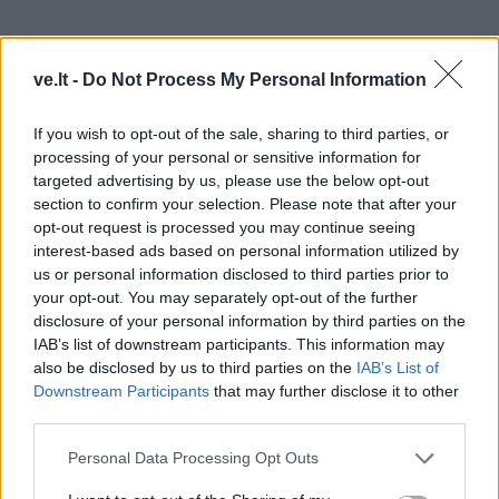
ve.lt -
Do Not Process My Personal Information
Kaip rašė BNS, diskusijas dėl koalicijos peržiūros prieš
If you wish to opt-out of the sale, sharing to third parties, or
kurį laiką paskatino „Nemuno aušros“ atstovų
processing of your personal or sensitive information for
balsavimas prieš Kapčiamiesčio poligono steigimą.
targeted advertising by us, please use the below opt-out
section to confirm your selection. Please note that after your
opt-out request is processed you may continue seeing
Dalis socialdemokratų neslėpė nepasitenkinimo, kad
interest-based ads based on personal information utilized by
„aušriečių“ lyderis aštriai kritikuoja kai kuriuos jų
us or personal information disclosed to third parties prior to
ministrus, jo elgesys ir kalbos sukelia neigiamą
your opt-out. You may separately opt-out of the further
disclosure of your personal information by third parties on the
rezonansą visuomenėje, be to, jis yra pirmosios
IAB’s list of downstream participants. This information may
instancijos teismo nuteistas dėl antisemitizmo.
also be disclosed by us to third parties on the
IAB’s List of
Downstream Participants
that may further disclose it to other
Po 2024 metų Seimo rinkimų valdančiąją koaliciją
third parties.
socialdemokratai buvo sudarę su „Nemuno aušra“ ir
Personal Data Processing Opt Outs
demokratais, tačiau pernai rudenį pertvarkė daugumą,
į ją vietoje demokratų pakviesdami Lietuvos