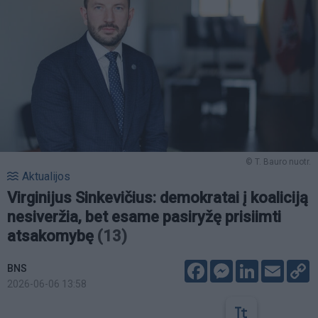
© T. Bauro nuotr.
Aktualijos
Virginijus Sinkevičius: demokratai į koaliciją
nesiveržia, bet esame pasiryžę prisiimti
atsakomybę
(13)
Facebook
Messenger
LinkedIn
Email
C
BNS
L
2026-06-06 13:58