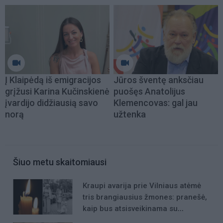
Į Klaipėdą iš emigracijos
Jūros šventę anksčiau
grįžusi Karina Kučinskienė
puošęs Anatolijus
įvardijo didžiausią savo
Klemencovas: gal jau
norą
užtenka
Šiuo metu skaitomiausi
Kraupi avarija prie Vilniaus atėmė
tris brangiausius žmones: pranešė,
kaip bus atsisveikinama su
mergaite, jos mama ir močiute