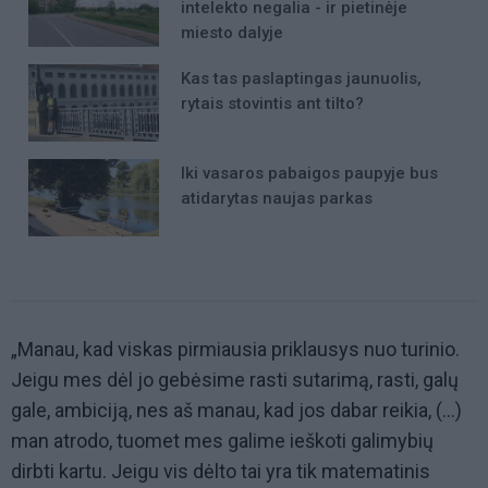
intelekto negalia - ir pietinėje
miesto dalyje
Kas tas paslaptingas jaunuolis,
rytais stovintis ant tilto?
Iki vasaros pabaigos paupyje bus
atidarytas naujas parkas
„Manau, kad viskas pirmiausia priklausys nuo turinio.
Jeigu mes dėl jo gebėsime rasti sutarimą, rasti, galų
gale, ambiciją, nes aš manau, kad jos dabar reikia, (...)
man atrodo, tuomet mes galime ieškoti galimybių
dirbti kartu. Jeigu vis dėlto tai yra tik matematinis