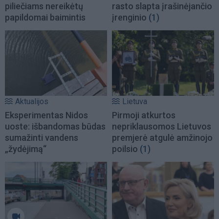
piliečiams nereikėtų
rasto slapta įrašinėjančio
papildomai baimintis
įrenginio
(1)
Aktualijos
Lietuva
Eksperimentas Nidos
Pirmoji atkurtos
uoste: išbandomas būdas
nepriklausomos Lietuvos
sumažinti vandens
premjerė atgulė amžinojo
„žydėjimą“
poilsio
(1)