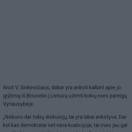
Anot V. Sinkevičiaus, dabar yra anksti kalbėti apie jo
grįžimą iš Briuselio į Lietuvą užimti kokių nors pareigų
Vyriausybėje.
„Nebuvo dar tokių diskusijų, tai yra labai ankstyva. Dar
kol kas demokratai net nėra koalicijoje, tai mes jau gal