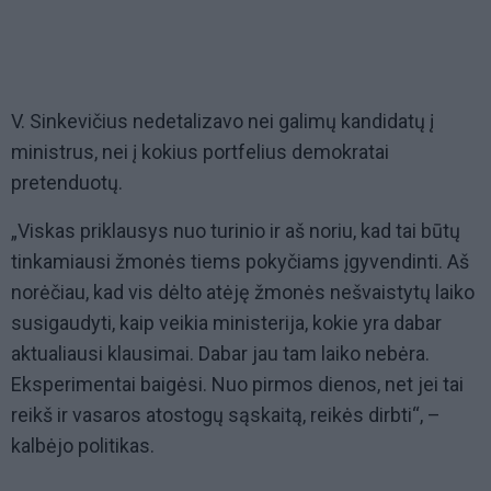
V. Sinkevičius nedetalizavo nei galimų kandidatų į
ministrus, nei į kokius portfelius demokratai
pretenduotų.
„Viskas priklausys nuo turinio ir aš noriu, kad tai būtų
tinkamiausi žmonės tiems pokyčiams įgyvendinti. Aš
norėčiau, kad vis dėlto atėję žmonės nešvaistytų laiko
susigaudyti, kaip veikia ministerija, kokie yra dabar
aktualiausi klausimai. Dabar jau tam laiko nebėra.
Eksperimentai baigėsi. Nuo pirmos dienos, net jei tai
reikš ir vasaros atostogų sąskaitą, reikės dirbti“, –
kalbėjo politikas.