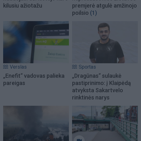
kilusiu ažiotažu
premjerė atgulė amžinojo
poilsio
(1)
Verslas
Sportas
„Enefit“ vadovas palieka
„Dragūnas“ sulaukė
pareigas
pastiprinimo: į Klaipėdą
atvyksta Sakartvelo
rinktinės narys