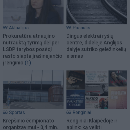
Aktualijos
Pasaulis
Prokuratūra atnaujino
Dingus elektrai ryšių
nutrauktą tyrimą dėl per
centre, didelėje Anglijos
LSDP tarybos posėdį
dalyje sutriko geležinkelių
rasto slapta įrašinėjančio
eismas
įrenginio
(1)
Sportas
Renginiai
Krepšinio čempionato
Renginiai Klaipėdoje ir
organizavimui - 0,4 mln.
aplink: ką veikti