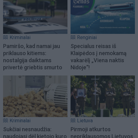
Kriminalai
Renginiai
Pamiršo, kad namai jau
Specialus reisas iš
priklauso kitiems:
Klaipėdos į nemokamą
nostalgija daiktams
vakarėlį „Viena naktis
privertė griebtis smurto
Nidoje“!
Kriminalai
Lietuva
Sukčiai nesnaudžia:
Pirmoji atkurtos
naudojasi dėl kietojo kuro
nepriklausomos Lietuvos