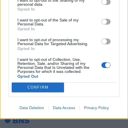
I want to opt-out of the Sharing of my
personal data.
valstiečių, žaliųjų ir Krikščioniškų šeimų sąjungos
Opted In
parlamento frakciją.
I want to opt-out of the Sale of my
Personal Data.
Demokratų sąjungai nuo balandžio laikinai vadovauja
Opted In
V. Sinkevičius, pakeitęs iš partijos pirmininkų
I want to opt-out of processing my
pasitraukusį korupcija įtariamą Saulių Skvernelį. Jo
Personal Data for Targeted Advertising.
Opted In
nebėra ir demokratų frakcijoje Seime.
I want to opt-out of Collection, Use,
Retention, Sale, and/or Sharing of my
Nuolatinį vadovą demokratai turėtų išsirinkti iki
Personal Data that Is Unrelated with the
Purposes for which it was collected.
rugpjūčio.
Opted Out
Šiuo metu valdančioji dauguma parlamente turi 80
CONFIRM
atstovų. Koalicija iš LSDP, demokratų ir „valstiečių“
turėtų 75 balsus.
Data Deletion
Data Access
Privacy Policy