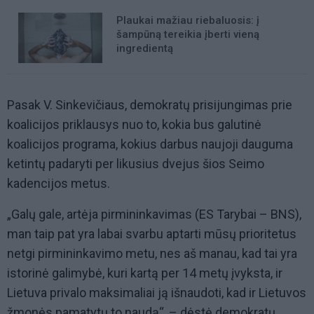
Plaukai mažiau riebaluosis: į
šampūną tereikia įberti vieną
ingredientą
Pasak V. Sinkevičiaus, demokratų prisijungimas prie
koalicijos priklausys nuo to, kokia bus galutinė
koalicijos programa, kokius darbus naujoji dauguma
ketintų padaryti per likusius dvejus šios Seimo
kadencijos metus.
„Galų gale, artėja pirmininkavimas (ES Tarybai – BNS),
man taip pat yra labai svarbu aptarti mūsų prioritetus
netgi pirmininkavimo metu, nes aš manau, kad tai yra
istorinė galimybė, kuri kartą per 14 metų įvyksta, ir
Lietuva privalo maksimaliai ją išnaudoti, kad ir Lietuvos
žmonės pamatytų to naudą“, – dėstė demokratų