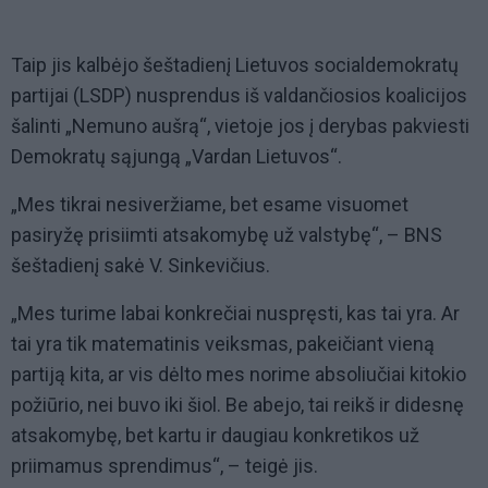
Taip jis kalbėjo šeštadienį Lietuvos socialdemokratų
partijai (LSDP) nusprendus iš valdančiosios koalicijos
šalinti „Nemuno aušrą“, vietoje jos į derybas pakviesti
Demokratų sąjungą „Vardan Lietuvos“.
„Mes tikrai nesiveržiame, bet esame visuomet
pasiryžę prisiimti atsakomybę už valstybę“, – BNS
šeštadienį sakė V. Sinkevičius.
„Mes turime labai konkrečiai nuspręsti, kas tai yra. Ar
tai yra tik matematinis veiksmas, pakeičiant vieną
partiją kita, ar vis dėlto mes norime absoliučiai kitokio
požiūrio, nei buvo iki šiol. Be abejo, tai reikš ir didesnę
atsakomybę, bet kartu ir daugiau konkretikos už
priimamus sprendimus“, – teigė jis.