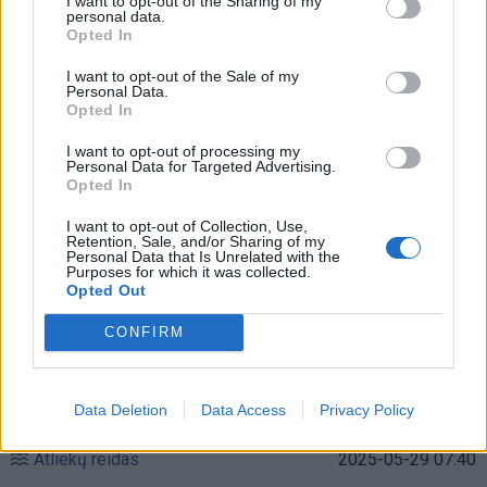
I want to opt-out of the Sharing of my
personal data.
„Ko čia vėl primetė?“: Kaune vyko vieša
Opted In
konteinerio krata, atskleidusi ryškiausias
I want to opt-out of the Sale of my
Personal Data.
rūšiavimo klaidas (galerija)
(5)
Opted In
I want to opt-out of processing my
Personal Data for Targeted Advertising.
Opted In
I want to opt-out of Collection, Use,
Retention, Sale, and/or Sharing of my
Personal Data that Is Unrelated with the
Purposes for which it was collected.
Opted Out
CONFIRM
Data Deletion
Data Access
Privacy Policy
Atliekų reidas
2025-05-29 07:40