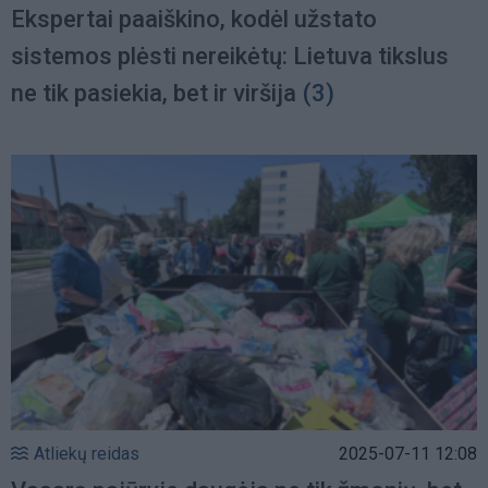
Ekspertai paaiškino, kodėl užstato
sistemos plėsti nereikėtų: Lietuva tikslus
ne tik pasiekia, bet ir viršija
(3)
Atliekų reidas
2025-07-11 12:08