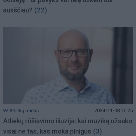
aukščiau?
(22)
Atliekų reidas
2024-11-08 10:25
Atliekų rūšiavimo iliuzija: kai muziką užsako
visai ne tas, kas moka pinigus
(3)