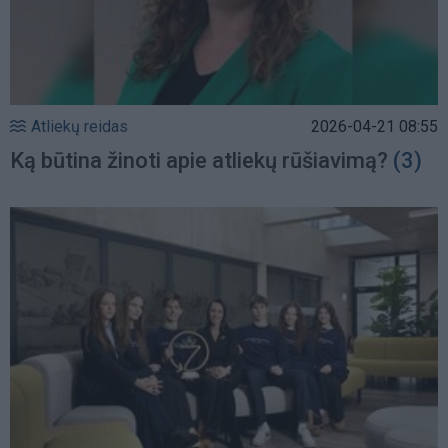
Atliekų reidas
2026-04-21 08:55
Ką būtina žinoti apie atliekų rūšiavimą?
(3)