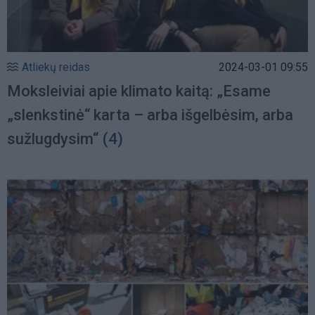
Atliekų reidas
2024-03-01 09:55
Moksleiviai apie klimato kaitą: „Esame
„slenkstinė“ karta – arba išgelbėsim, arba
sužlugdysim“
(4)