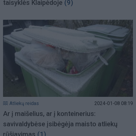
taisyklės Klaipėdoje
(9)
Atliekų reidas
2024-01-08 08:19
Ar į maišelius, ar į konteinerius:
savivaldybėse įsibėgėja maisto atliekų
rūšiavimas
(1)