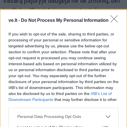
Vasarą pajūryje daugėja ne tik žmonių, bet
ir atliekų: Klaipėdoje surengta vieša
konteinerio krata atskleidė rūšiavimo
ve.lt -
Do Not Process My Personal Information
spragas
If you wish to opt-out of the sale, sharing to third parties, or
processing of your personal or sensitive information for
targeted advertising by us, please use the below opt-out
section to confirm your selection. Please note that after your
opt-out request is processed you may continue seeing
interest-based ads based on personal information utilized by
us or personal information disclosed to third parties prior to
your opt-out. You may separately opt-out of the further
disclosure of your personal information by third parties on the
IAB’s list of downstream participants. This information may
also be disclosed by us to third parties on the
IAB’s List of
Downstream Participants
that may further disclose it to other
third parties.
Personal Data Processing Opt Outs
Atliekų reidas
2025-06-02 11:46