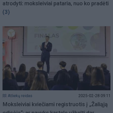
atrodyti: moksleiviai pataria, nuo ko pradėti
(3)
Atliekų reidas
2025-02-28 09:11
Moksleiviai kviečiami registruotis į „Žaliąją
odisėją“: ar pavyks kartelę užkelti dar