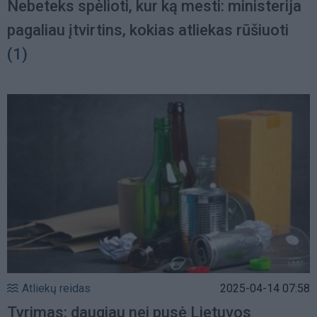
Nebeteks spėlioti, kur ką mesti: ministerija
pagaliau įtvirtins, kokias atliekas rūšiuoti
(1)
Atliekų reidas
2025-04-14 07:58
Tyrimas: daugiau nei pusė Lietuvos