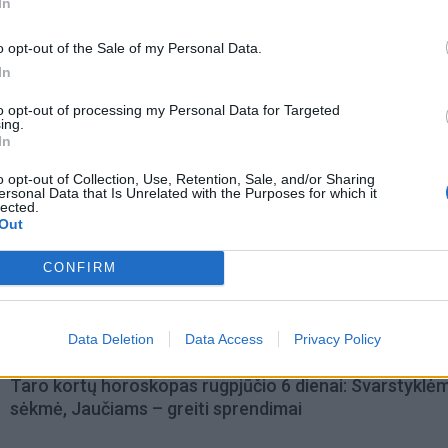
In
o opt-out of the Sale of my Personal Data.
In
to opt-out of processing my Personal Data for Targeted
ing.
In
o opt-out of Collection, Use, Retention, Sale, and/or Sharing
ersonal Data that Is Unrelated with the Purposes for which it
lected.
Out
omiausi
CONFIRM
Aiškiaregės pranašystė: numatė katastrofišką karo
pabaigą Ukrainoje
Data Deletion
Data Access
Privacy Policy
Taro kortų horoskopas rugpjūčio 6 dienai: Svarstyklė
sėkmė, Jaučiams – greiti sprendimai