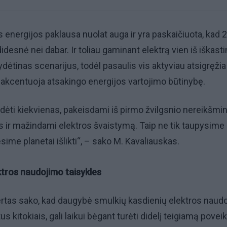
s energijos paklausa nuolat auga ir yra paskaičiuota, kad 
didesnė nei dabar. Ir toliau gaminant elektrą vien iš iškasti
dėtinas scenarijus, todėl pasaulis vis aktyviau atsigręžia 
, akcentuoja atsakingo energijos vartojimo būtinybę.
sidėti kiekvienas, pakeisdami iš pirmo žvilgsnio nereikšmi
s ir mažindami elektros švaistymą. Taip ne tik taupysime
ėsime planetai išlikti“, – sako M. Kavaliauskas.
ktros naudojimo taisykles
rtas sako, kad daugybė smulkių kasdienių elektros naud
us kitokiais, gali laikui bėgant turėti didelį teigiamą poveik