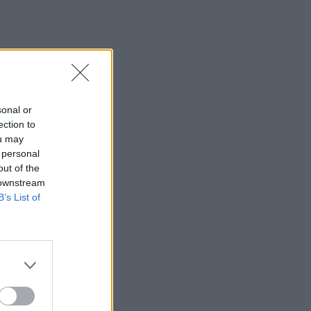
tros
sonal or
ection to
ou may
 personal
out of the
tymo
 downstream
 tam,
B’s List of