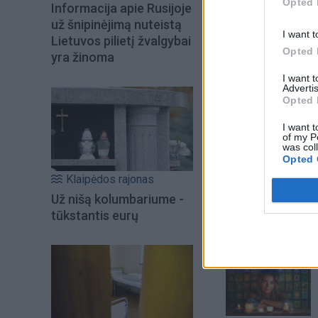
Opted 
Informacija apie Rusijoje
už šnipinėjimą nuteistą
I want t
Lietuvos pilietį žvalgybai
Opted 
yra žinoma
I want 
Advertis
Opted 
I want t
of my P
was col
Opted 
Šiuo metu skait
Klaipėdos rajonas
Už nišą kolumbariume -
tūkstantis eurų