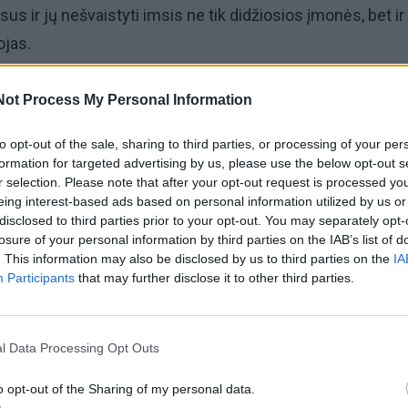
us ir jų nešvaistyti imsis ne tik didžiosios įmonės, bet ir
ojas.
tikos agentūra paskaičiavo, kad didžioji dalis elektros
Not Process My Personal Information
e vis dar gaminama deginant iškastinį kurą. 2021 m. elek
to opt-out of the sale, sharing to third parties, or processing of your per
uje buvo sunaudota 59 proc. visų pasaulyje sunaudojamų
formation for targeted advertising by us, please use the below opt-out s
mtinių dujų, 4 proc. naftos.
r selection. Please note that after your opt-out request is processed y
eing interest-based ads based on personal information utilized by us or
disclosed to third parties prior to your opt-out. You may separately opt-
 sprendimų bendrovės „Elektrum Lietuva“ produktų vys
losure of your personal information by third parties on the IAB’s list of
iausko, elektros energijos kasmet reikia vis daugiau, tad
. This information may also be disclosed by us to third parties on the
IA
Participants
that may further disclose it to other third parties.
ų tiesiogine šio žodžio prasme, vartoti atsakingai tampa
l Data Processing Opt Outs
o opt-out of the Sharing of my personal data.