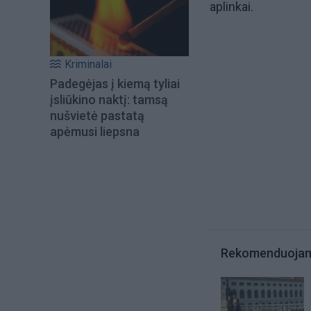
aplinkai.
Kriminalai
Padegėjas į kiemą tyliai
įsliūkino naktį: tamsą
nušvietė pastatą
apėmusi liepsna
Rekomenduoja