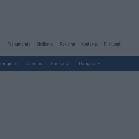
Desktop
Prenumerata
Skelbimai
Reklama
Kontaktai
Prisijungti
menu
top
Renginiai
Galerijos
Podkastai
Daugiau