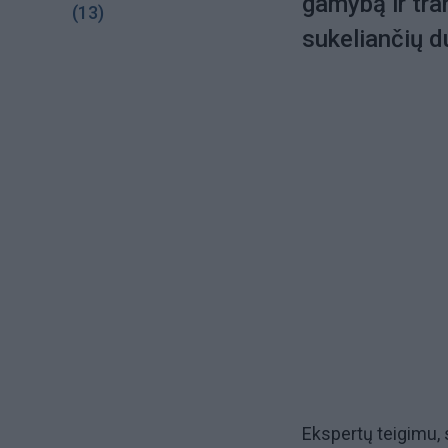
gamybą ir tra
(13)
sukeliančių du
Ekspertų teigimu, 