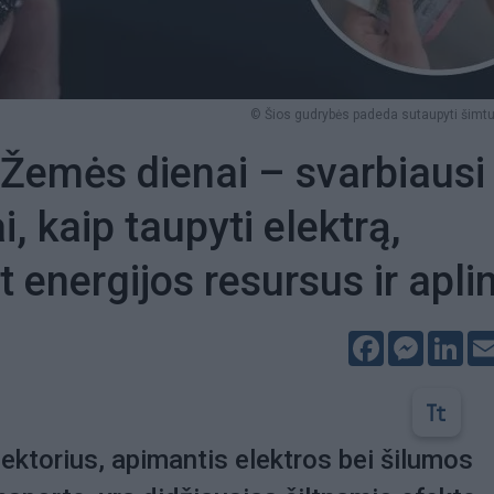
© Šios gudrybės padeda sutaupyti šimt
 Žemės dienai – svarbiausi
, kaip taupyti elektrą,
t energijos resursus ir apli
Facebook
Messeng
Lin
ektorius, apimantis elektros bei šilumos