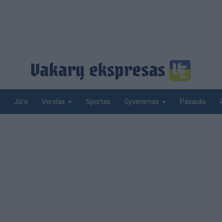
Jūra
Sportas
Pasaulis
Verslas
Gyvenimas