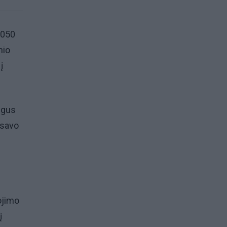
2050
nio
į
ngus
 savo
ojimo
į