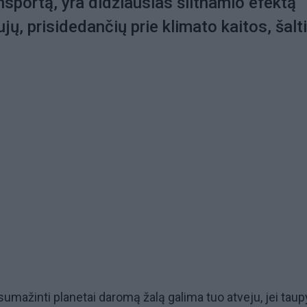
nsportą, yra didžiausias šiltnamio efektą
jų, prisidedančių prie klimato kaitos, šalt
sumažinti planetai daromą žalą galima tuo atveju, jei taup