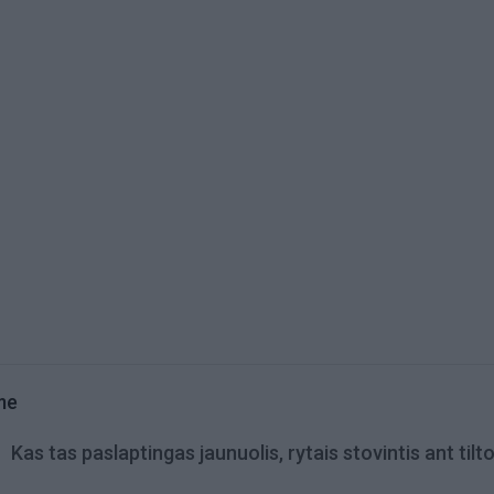
me
Kas tas paslaptingas jaunuolis, rytais stovintis ant tilt