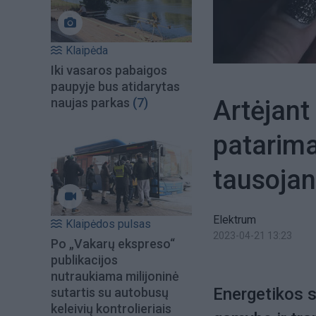
Klaipėda
Iki vasaros pabaigos
paupyje bus atidarytas
Artėjant
naujas parkas
(7)
patarimai
tausojan
Elektrum
Klaipėdos pulsas
2023-04-21 13:23
Po „Vakarų ekspreso“
publikacijos
nutraukiama milijoninė
Energetikos s
sutartis su autobusų
keleivių kontrolieriais