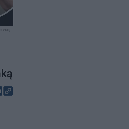
us eurų
nką
er
kedIn
Email
Copy
Link