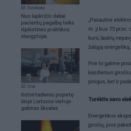
Sveikata
Nuo lapkričio daliai
„Pasaulinė elektro
pacientų pagalbą teiks
m. ji bus 75 proc. 
išplėstinės praktikos
slaugytojai
kuro, lauktų nepavy
žaliąją energetiką
Prie to galime pri
kasdienius įpročiu
pinigus, bet ir pad
Orai
Ketvirtadienio popietę
Turėkite savo ele
šioje Lietuvos vietoje
galimas škvalas
Energetikos ekspe
įpročių, juos pakeit