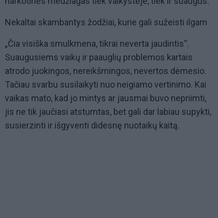
narkotines medžiagas tiek vaikystėje, tiek ir suaugus.
Nekaltai skambantys žodžiai, kurie gali sužeisti ilgam
„Čia visiška smulkmena, tikrai neverta jaudintis“.
Suaugusiems vaikų ir paauglių problemos kartais
atrodo juokingos, nereikšmingos, nevertos dėmesio.
Tačiau svarbu susilaikyti nuo neigiamo vertinimo. Kai
vaikas mato, kad jo mintys ar jausmai buvo nepriimti,
jis ne tik jaučiasi atstumtas, bet gali dar labiau supykti,
susierzinti ir išgyventi didesnę nuotaikų kaitą.