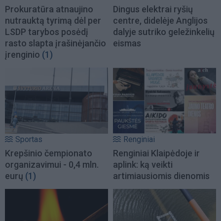
Prokuratūra atnaujino
Dingus elektrai ryšių
nutrauktą tyrimą dėl per
centre, didelėje Anglijos
LSDP tarybos posėdį
dalyje sutriko geležinkelių
rasto slapta įrašinėjančio
eismas
įrenginio
(1)
Sportas
Renginiai
Krepšinio čempionato
Renginiai Klaipėdoje ir
organizavimui - 0,4 mln.
aplink: ką veikti
eurų
(1)
artimiausiomis dienomis