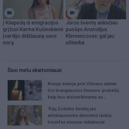
Į Klaipėdą iš emigracijos
Jūros šventę anksčiau
grįžusi Karina Kučinskienė
puošęs Anatolijus
įvardijo didžiausią savo
Klemencovas: gal jau
norą
užtenka
Šiuo metu skaitomiausi
Kraupi avarija prie Vilniaus atėmė
tris brangiausius žmones: pranešė,
kaip bus atsisveikinama su
mergaite, jos mama ir močiute
Trijų Zodiako ženklų jau
artimiausiomis dienomis laukia
triumfas visuose reikaluose