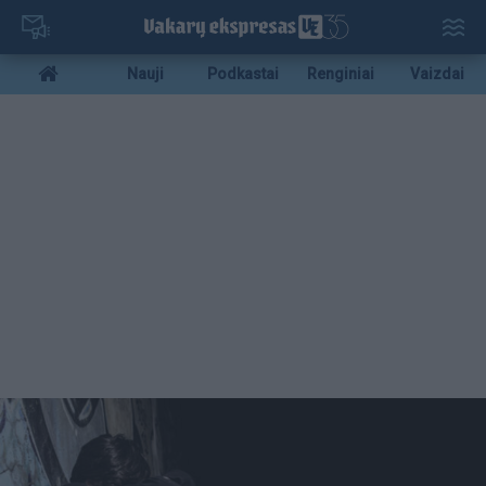
Pereiti
į
pagrindinį
Mobile
Nauji
Podkastai
Renginiai
Vaizdai
turinį
menu
bottom