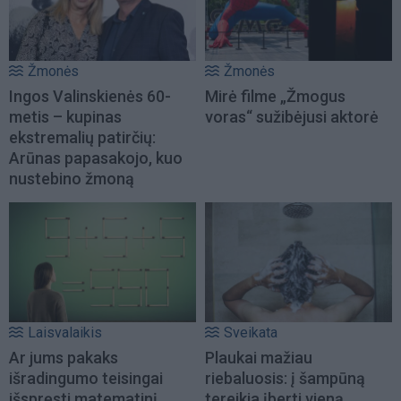
Žmonės
Žmonės
Ingos Valinskienės 60-
Mirė filme „Žmogus
metis – kupinas
voras“ sužibėjusi aktorė
ekstremalių patirčių:
Arūnas papasakojo, kuo
nustebino žmoną
Laisvalaikis
Sveikata
Ar jums pakaks
Plaukai mažiau
išradingumo teisingai
riebaluosis: į šampūną
išspręsti matematinį
tereikia įberti vieną