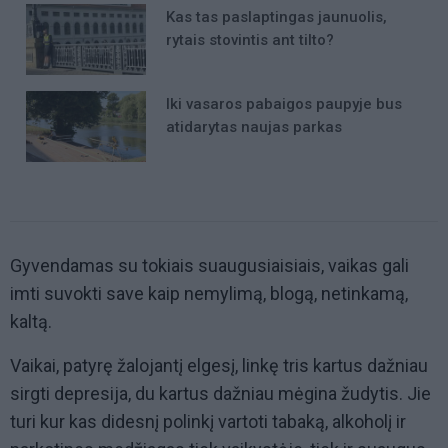
Kas tas paslaptingas jaunuolis,
rytais stovintis ant tilto?
Iki vasaros pabaigos paupyje bus
atidarytas naujas parkas
Gyvendamas su tokiais suaugusiaisiais, vaikas gali
imti suvokti save kaip nemylimą, blogą, netinkamą,
kaltą.
Vaikai, patyrę žalojantį elgesį, linkę tris kartus dažniau
sirgti depresija, du kartus dažniau mėgina žudytis. Jie
turi kur kas didesnį polinkį vartoti tabaką, alkoholį ir