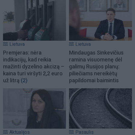
Lietuva
Lietuva
Premjeras: nėra
Mindaugas Sinkevičius
indikacijų, kad reikia
ramina visuomenę dėl
mažinti dyzelino akcizą –
galimų Rusijos planų:
kaina turi viršyti 2,2 euro
piliečiams nereikėtų
už litrą
(2)
papildomai baimintis
Aktualijos
Pasaulis