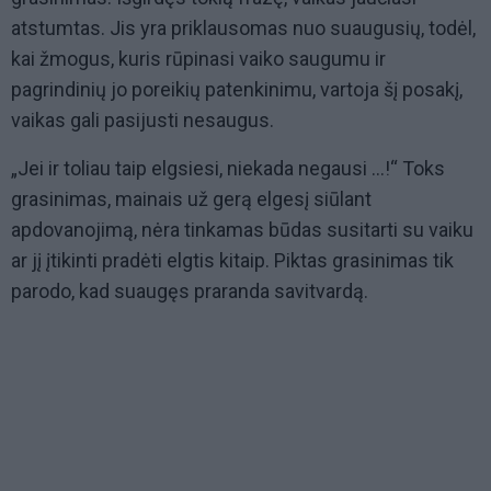
atstumtas. Jis yra priklausomas nuo suaugusių, todėl,
kai žmogus, kuris rūpinasi vaiko saugumu ir
pagrindinių jo poreikių patenkinimu, vartoja šį posakį,
vaikas gali pasijusti nesaugus.
„Jei ir toliau taip elgsiesi, niekada negausi …!“ Toks
grasinimas, mainais už gerą elgesį siūlant
apdovanojimą, nėra tinkamas būdas susitarti su vaiku
ar jį įtikinti pradėti elgtis kitaip. Piktas grasinimas tik
parodo, kad suaugęs praranda savitvardą.