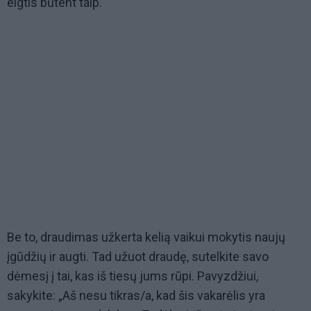
elgtis būtent taip.
Be to, draudimas užkerta kelią vaikui mokytis naujų
įgūdžių ir augti. Tad užuot draudę, sutelkite savo
dėmesį į tai, kas iš tiesų jums rūpi. Pavyzdžiui,
sakykite: „Aš nesu tikras/a, kad šis vakarėlis yra