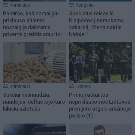
Kriminalai
Renginiai
Pamiršo, kad namai jau
Specialus reisas iš
priklauso kitiems:
Klaipėdos į nemokamą
nostalgija daiktams
vakarėlį „Viena naktis
privertė griebtis smurto
Nidoje“!
Kriminalai
Lietuva
Sukčiai nesnaudžia:
Pirmoji atkurtos
naudojasi dėl kietojo kuro
nepriklausomos Lietuvos
kilusiu ažiotažu
premjerė atgulė amžinojo
poilsio
(1)