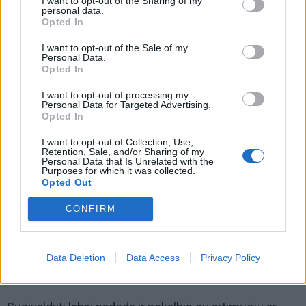
I want to opt-out of the Sharing of my
personal data.
kad sunku susivaldyti, penkis kartus giliai įkvėpkite ir
Opted In
lėtai iškvėpkite arba lėtai suskaičiuokite iki dešimt.
I want to opt-out of the Sale of my
Galite išeiti dešimčiai minučių į kitą patalpą ar lauką ir
Personal Data.
Opted In
pagalvoti, kaip jaučiatės”, – pataria psichologė.
I want to opt-out of processing my
Personal Data for Targeted Advertising.
Opted In
I want to opt-out of Collection, Use,
Retention, Sale, and/or Sharing of my
Personal Data that Is Unrelated with the
Purposes for which it was collected.
Opted Out
CONFIRM
Data Deletion
Data Access
Privacy Policy