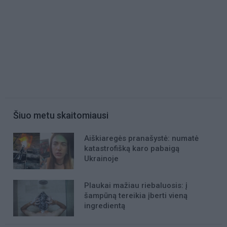
Šiuo metu skaitomiausi
Aiškiaregės pranašystė: numatė
katastrofišką karo pabaigą
Ukrainoje
Plaukai mažiau riebaluosis: į
šampūną tereikia įberti vieną
ingredientą