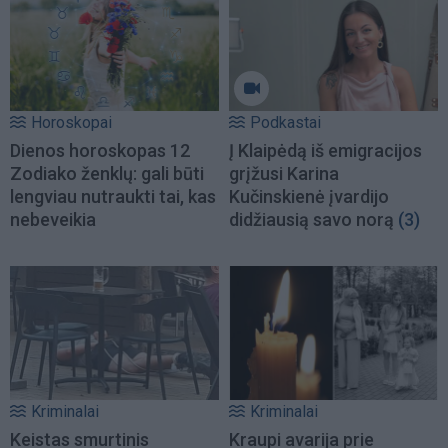
Horoskopai
Podkastai
Dienos horoskopas 12
Į Klaipėdą iš emigracijos
Zodiako ženklų: gali būti
grįžusi Karina
lengviau nutraukti tai, kas
Kučinskienė įvardijo
nebeveikia
didžiausią savo norą
(3)
Kriminalai
Kriminalai
Keistas smurtinis
Kraupi avarija prie