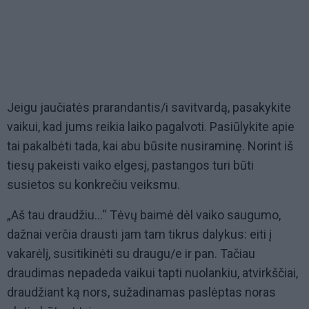
Jeigu jaučiatės prarandantis/i savitvardą, pasakykite
vaikui, kad jums reikia laiko pagalvoti. Pasiūlykite apie
tai pakalbėti tada, kai abu būsite nusiraminę. Norint iš
tiesų pakeisti vaiko elgesį, pastangos turi būti
susietos su konkrečiu veiksmu.
„Aš tau draudžiu…“ Tėvų baimė dėl vaiko saugumo,
dažnai verčia drausti jam tam tikrus dalykus: eiti į
vakarėlį, susitikinėti su draugu/e ir pan. Tačiau
draudimas nepadeda vaikui tapti nuolankiu, atvirkščiai,
draudžiant ką nors, sužadinamas paslėptas noras