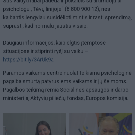
Susivaldyti labai padeda ir pokalbis su artimuoju ar
psichologu „Tėvų linijoje“ (8 800 900 12), nes
kalbantis lengviau susidėlioti mintis ir rasti sprendimą,
suprasti, kad normalu jaustis visaip.
Daugiau informacijos, kaip elgtis įtemptose
situacijose ir stiprinti ryšį su vaiku –
https://bit.ly/3ArUk9a
Paramos vaikams centre nuolat teikiama psichologinė
pagalba smurtą patyrusiems vaikams ir jų šeimoms.
Pagalbos teikimą remia Socialinės apsaugos ir darbo
ministerija, Aktyvių piliečių fondas, Europos komisija.