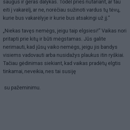
saugus ir geras dalykas. Todėl prieš nutariant, ar tau
eiti į vakarėlį, ar ne, norėčiau sužinoti vardus tų tėvų,
kurie bus vakarėlyje ir kurie bus atsakingi už jį.“
„Niekas tavęs nemėgs, jeigu taip elgsiesi!“ Vaikas nori
pritapti prie kitų ir būti mėgstamas. Jūs galite
nerimauti, kad jūsų vaiko nemėgs, jeigu jis bandys
visiems vadovauti arba nusidažys plaukus itin ryškiai.
Tačiau gėdinimas siekiant, kad vaikas pradėtų elgtis
tinkamai, neveikia, nes tai susiję
su pažeminimu.