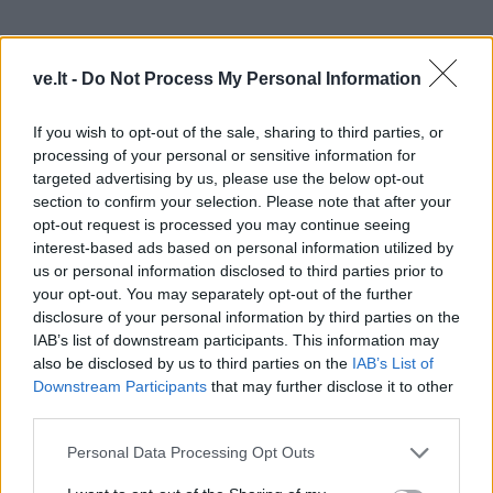
ve.lt -
Do Not Process My Personal Information
If you wish to opt-out of the sale, sharing to third parties, or
processing of your personal or sensitive information for
targeted advertising by us, please use the below opt-out
section to confirm your selection. Please note that after your
Kas padeda susivaldyti?
opt-out request is processed you may continue seeing
interest-based ads based on personal information utilized by
Dažniausiai suaugusieji nesusivaldo, kai yra supykę
us or personal information disclosed to third parties prior to
(nebūtinai ant vaikų), jaučiasi pavargę, nerimauja dėl
your opt-out. You may separately opt-out of the further
disclosure of your personal information by third parties on the
asmeninių problemų. Tad labai svarbu mokytis išlaikyti
IAB’s list of downstream participants. This information may
savitvardą ir nusiraminti. I.Daniūnaitė rekomenduoja
also be disclosed by us to third parties on the
IAB’s List of
pasirūpinti savimi, kol pyktis dar nesukilo ir mokytis
Downstream Participants
that may further disclose it to other
third parties.
atvėsti prieš ką nors sakant.
Personal Data Processing Opt Outs
„Pailsėkite (pamiegokite ar atsipalaiduokite), kai esate
pavargę. Pavalgykite, kai jaučiate alkį. Jeigu jaučiate,