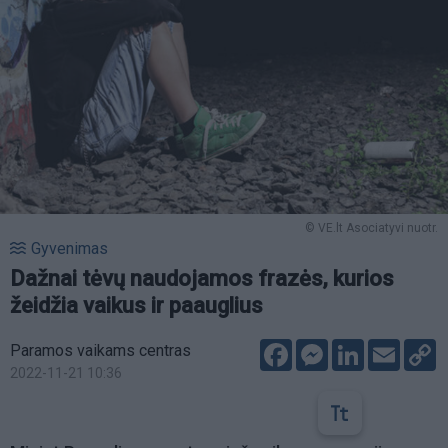
© VE.lt Asociatyvi nuotr.
Gyvenimas
Dažnai tėvų naudojamos frazės, kurios
žeidžia vaikus ir paauglius
Facebook
Messenger
LinkedIn
Email
C
Paramos vaikams centras
L
2022-11-21 10:36