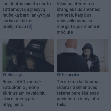
incidentas miesto centre:
Vilniaus atėmė tris
sutramdytą agresyvų
brangiausius žmones:
mušeiką baro lankytojai
pranešė, kaip bus
surišo elektros
atsisveikinama su
prailgintuvu
(3)
mergaite, jos mama ir
močiute
Aktualijos
Kriminalai
Buvusi AAD vadovė
Terorizmu kaltinamas
sutuoktinio įmonę
Eldaras Salmanovas
tikrinusiam pavaldiniui
teisme pareiškė esąs
skyrė priedą prie
pacisfistas ir mylintis
atlyginimo
taiką