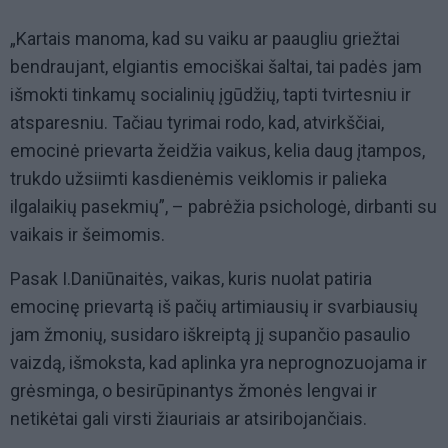
„Kartais manoma, kad su vaiku ar paaugliu griežtai
bendraujant, elgiantis emociškai šaltai, tai padės jam
išmokti tinkamų socialinių įgūdžių, tapti tvirtesniu ir
atsparesniu. Tačiau tyrimai rodo, kad, atvirkščiai,
emocinė prievarta žeidžia vaikus, kelia daug įtampos,
trukdo užsiimti kasdienėmis veiklomis ir palieka
ilgalaikių pasekmių”, – pabrėžia psichologė, dirbanti su
vaikais ir šeimomis.
Pasak I.Daniūnaitės, vaikas, kuris nuolat patiria
emocinę prievartą iš pačių artimiausių ir svarbiausių
jam žmonių, susidaro iškreiptą jį supančio pasaulio
vaizdą, išmoksta, kad aplinka yra neprognozuojama ir
grėsminga, o besirūpinantys žmonės lengvai ir
netikėtai gali virsti žiauriais ar atsiribojančiais.