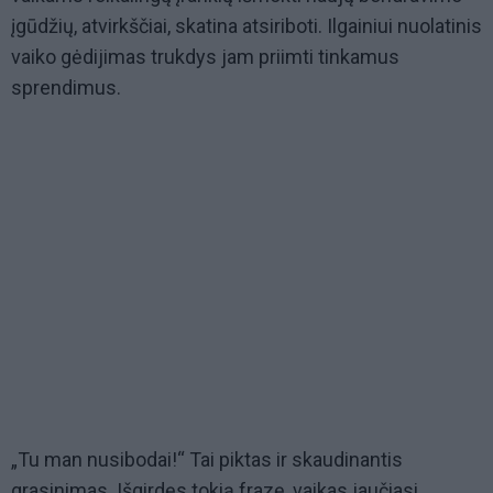
įgūdžių, atvirkščiai, skatina atsiriboti. Ilgainiui nuolatinis
vaiko gėdijimas trukdys jam priimti tinkamus
sprendimus.
„Tu man nusibodai!“ Tai piktas ir skaudinantis
grasinimas. Išgirdęs tokią frazę, vaikas jaučiasi