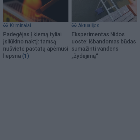
Kriminalai
Aktualijos
Padegėjas į kiemą tyliai
Eksperimentas Nidos
įsliūkino naktį: tamsą
uoste: išbandomas būdas
nušvietė pastatą apėmusi
sumažinti vandens
liepsna
(1)
„žydėjimą“