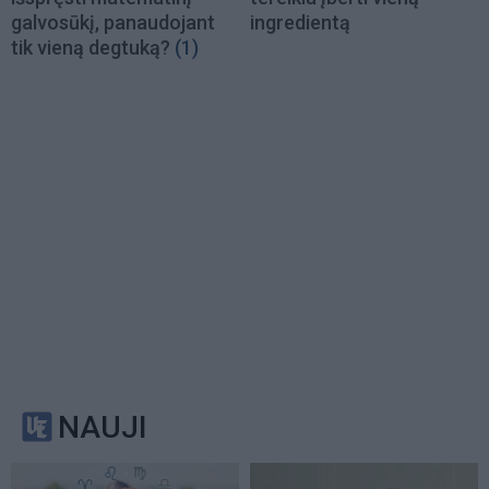
galvosūkį, panaudojant
ingredientą
tik vieną degtuką?
(1)
NAUJI