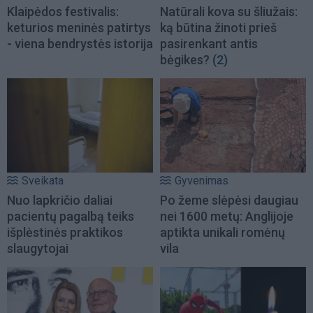
Klaipėdos festivalis:
Natūrali kova su šliužais:
keturios meninės patirtys
ką būtina žinoti prieš
- viena bendrystės istorija
pasirenkant antis
bėgikes?
(2)
Sveikata
Gyvenimas
Nuo lapkričio daliai
Po žeme slėpėsi daugiau
pacientų pagalbą teiks
nei 1600 metų: Anglijoje
išplėstinės praktikos
aptikta unikali romėnų
slaugytojai
vila