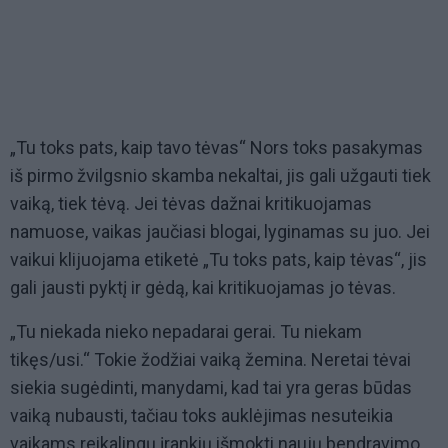
„Tu toks pats, kaip tavo tėvas“ Nors toks pasakymas
iš pirmo žvilgsnio skamba nekaltai, jis gali užgauti tiek
vaiką, tiek tėvą. Jei tėvas dažnai kritikuojamas
namuose, vaikas jaučiasi blogai, lyginamas su juo. Jei
vaikui klijuojama etiketė „Tu toks pats, kaip tėvas“, jis
gali jausti pyktį ir gėdą, kai kritikuojamas jo tėvas.
„Tu niekada nieko nepadarai gerai. Tu niekam
tikęs/usi.“ Tokie žodžiai vaiką žemina. Neretai tėvai
siekia sugėdinti, manydami, kad tai yra geras būdas
vaiką nubausti, tačiau toks auklėjimas nesuteikia
vaikams reikalingų įrankių išmokti naujų bendravimo