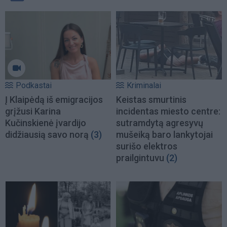
Podkastai
Kriminalai
Į Klaipėdą iš emigracijos
Keistas smurtinis
grįžusi Karina
incidentas miesto centre:
Kučinskienė įvardijo
sutramdytą agresyvų
didžiausią savo norą
(3)
mušeiką baro lankytojai
surišo elektros
prailgintuvu
(2)