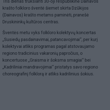
Tris dienas truksianti 30-oji respublikinė Dainavos
krašto folkloro šventė šiemet skirta Dzūkijos
(Dainavos) krašto metams paminėti, pranešė
Druskininkų kultūros centras.
Šventės metu vyks folkloro kolektyvų koncertas
„Susiedų pasdainavimai, patancavojimai“, per kurį
kolektyvai atliks programas pagal atstovaujamo
regiono tradicinius vakaronių papročius, o
koncertuose „Graisma ir šoksma smagiai“ bei
„Kadriliniai mandravojimai“ pristatys savo regiono
choreografinį folklorą ir atliks kadrilinius šokius.