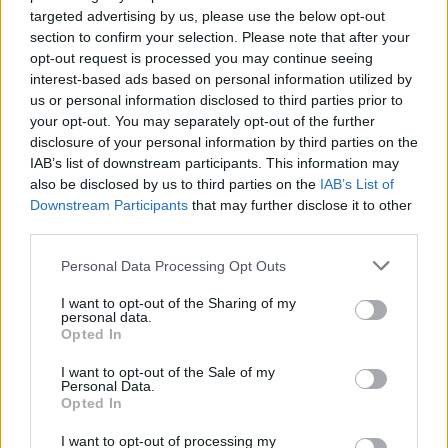
targeted advertising by us, please use the below opt-out
section to confirm your selection. Please note that after your
opt-out request is processed you may continue seeing
interest-based ads based on personal information utilized by
us or personal information disclosed to third parties prior to
your opt-out. You may separately opt-out of the further
Žmonės
Žmonės
disclosure of your personal information by third parties on the
Ingos Valinskienės 60-
Mirė filme „Žmogus
IAB’s list of downstream participants. This information may
metis – kupinas
voras“ sužibėjusi aktorė
also be disclosed by us to third parties on the
IAB’s List of
ekstremalių patirčių:
Downstream Participants
that may further disclose it to other
Arūnas papasakojo, kuo
third parties.
nustebino žmoną
Personal Data Processing Opt Outs
I want to opt-out of the Sharing of my
personal data.
Opted In
I want to opt-out of the Sale of my
Personal Data.
Opted In
Laisvalaikis
Sveikata
I want to opt-out of processing my
Ar jums pakaks
Plaukai mažiau