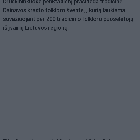
Druskininkuose penktadienį prasideda tradicinė
Dainavos krašto folkloro šventė, į kurią laukiama
suvažiuojant per 200 tradicinio folkloro puoselėtojų
iš įvairių Lietuvos regionų.