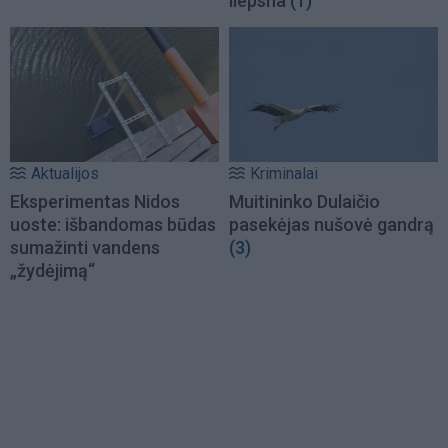
liepsna
(1)
Aktualijos
Kriminalai
Eksperimentas Nidos
Muitininko Dulaičio
uoste: išbandomas būdas
pasekėjas nušovė gandrą
sumažinti vandens
(3)
„žydėjimą“