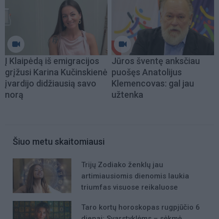
Į Klaipėdą iš emigracijos
Jūros šventę anksčiau
grįžusi Karina Kučinskienė
puošęs Anatolijus
įvardijo didžiausią savo
Klemencovas: gal jau
norą
užtenka
Šiuo metu skaitomiausi
Trijų Zodiako ženklų jau
artimiausiomis dienomis laukia
triumfas visuose reikaluose
Taro kortų horoskopas rugpjūčio 6
dienai: Svarstyklėms – sėkmė,