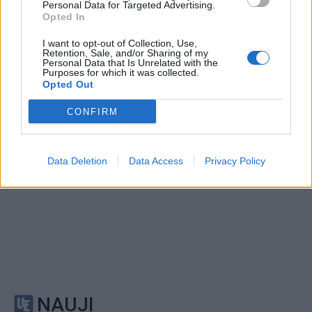
Personal Data for Targeted Advertising.
išradingumo teisingai
riebaluosis: į šampūną
Opted In
išspręsti matematinį
tereikia įberti vieną
I want to opt-out of Collection, Use,
galvosūkį, panaudojant
ingredientą
Retention, Sale, and/or Sharing of my
tik vieną degtuką?
Personal Data that Is Unrelated with the
Purposes for which it was collected.
Opted Out
CONFIRM
Data Deletion
Data Access
Privacy Policy
NAUJI