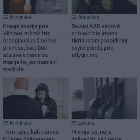
Kriminalai
Aktualijos
Kraupi avarija prie
Buvusi AAD vadovė
Vilniaus atėmė tris
sutuoktinio įmonę
brangiausius žmones:
tikrinusiam pavaldiniui
pranešė, kaip bus
skyrė priedą prie
atsisveikinama su
atlyginimo
mergaite, jos mama ir
močiute
Kriminalai
Lietuva
Terorizmu kaltinamas
Premjeras: nėra
Eldaras Salmanovas
indikacijų, kad reikia