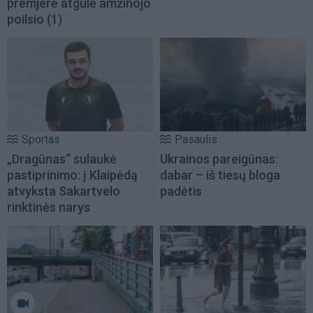
premjerė atgulė amžinojo
poilsio
(1)
Sportas
Pasaulis
„Dragūnas“ sulaukė
Ukrainos pareigūnas:
pastiprinimo: į Klaipėdą
dabar – iš tiesų bloga
atvyksta Sakartvelo
padėtis
rinktinės narys