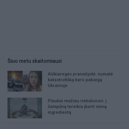
Šiuo metu skaitomiausi
Aiškiaregės pranašystė: numatė
katastrofišką karo pabaigą
Ukrainoje
Plaukai mažiau riebaluosis: į
šampūną tereikia įberti vieną
ingredientą