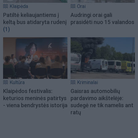
Klaipėda
Orai
Patiltė keliaujantiems į
Audringi orai gali
keltą bus atidaryta rudenį
prasidėti nuo 15 valandos
(1)
Kultūra
Kriminalai
Klaipėdos festivalis:
Gaisras automobilių
keturios meninės patirtys
pardavimo aikštelėje:
- viena bendrystės istorija
sudegė ne tik namelis ant
ratų