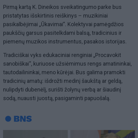
Pirmą kartą K. Dineikos sveikatingumo parke bus
pristatytas išskirtinis reiškinys – muzikiniai
pasikalbėjimai „Ūkavimai”. Kolektyvai pamėgdžios
paukščių garsus pasitelkdami balsą, tradicinius ir
piemenų muzikos instrumentus, pasakos istorijas.
Tradiciškai vyks edukaciniai renginiai „Procavokit
sanobiškai“, kuriuose užsiėmimus rengs amatininkai,
tautodailininkai, meno kūrėjai. Bus galima pramokti
tradicinių amatų: išdrožti medinį šaukštą ar geldą,
nulipdyti dubenėlį, surišti žolynų verbą ar šiaudinį
sodą, nuausti juostą, pasigaminti papuošalą.