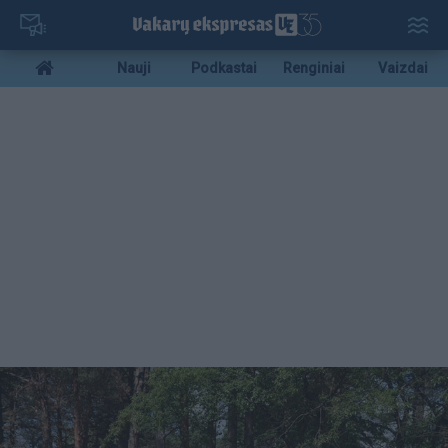
Pereiti
į
pagrindinį
Mobile
Nauji
Podkastai
Renginiai
Vaizdai
turinį
menu
bottom