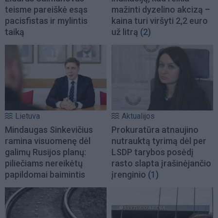
teisme pareiškė esąs
mažinti dyzelino akcizą –
pacisfistas ir mylintis
kaina turi viršyti 2,2 euro
taiką
už litrą
(2)
Lietuva
Aktualijos
Mindaugas Sinkevičius
Prokuratūra atnaujino
ramina visuomenę dėl
nutrauktą tyrimą dėl per
galimų Rusijos planų:
LSDP tarybos posėdį
piliečiams nereikėtų
rasto slapta įrašinėjančio
papildomai baimintis
įrenginio
(1)