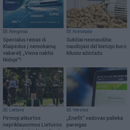
Renginiai
Kriminalai
Specialus reisas iš
Sukčiai nesnaudžia:
Klaipėdos į nemokamą
naudojasi dėl kietojo kuro
vakarėlį „Viena naktis
kilusiu ažiotažu
Nidoje“!
Lietuva
Verslas
Pirmoji atkurtos
„Enefit“ vadovas palieka
nepriklausomos Lietuvos
pareigas