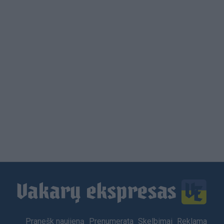
Load
More
Footer
Pranešk naujieną
Prenumerata
Skelbimai
Reklama