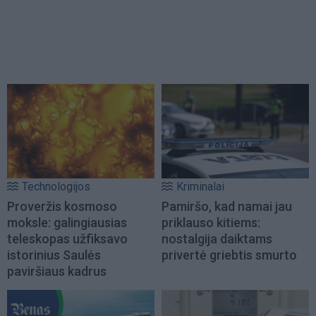
Technologijos
Kriminalai
Proveržis kosmoso
Pamiršo, kad namai jau
moksle: galingiausias
priklauso kitiems:
teleskopas užfiksavo
nostalgija daiktams
istorinius Saulės
privertė griebtis smurto
paviršiaus kadrus