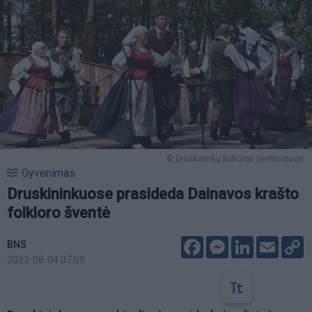
© Druskininkų kultūros centro nuotr.
Gyvenimas
Druskininkuose prasideda Dainavos krašto
folkloro šventė
Facebook
Messenger
LinkedIn
Email
C
BNS
L
2023-08-04 07:09