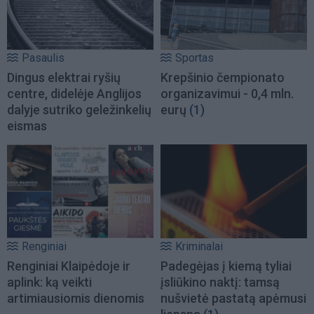
Pasaulis
Sportas
Dingus elektrai ryšių
Krepšinio čempionato
centre, didelėje Anglijos
organizavimui - 0,4 mln.
dalyje sutriko geležinkelių
eurų
(1)
eismas
Renginiai
Kriminalai
Renginiai Klaipėdoje ir
Padegėjas į kiemą tyliai
aplink: ką veikti
įsliūkino naktį: tamsą
artimiausiomis dienomis
nušvietė pastatą apėmusi