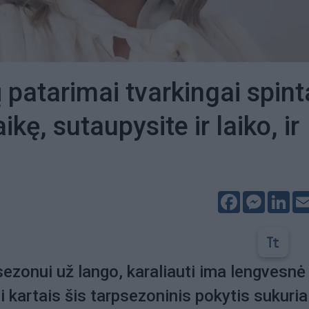
 patarimai tvarkingai spinta
aikę, sutaupysite ir laiko, ir
Facebook
Messeng
Lin
sezonui už lango, karaliauti ima lengvesnė
 kartais šis tarpsezoninis pokytis sukuria 