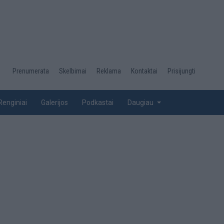
Desktop
Prenumerata
Skelbimai
Reklama
Kontaktai
Prisijungti
menu
top
Renginiai
Galerijos
Podkastai
Daugiau