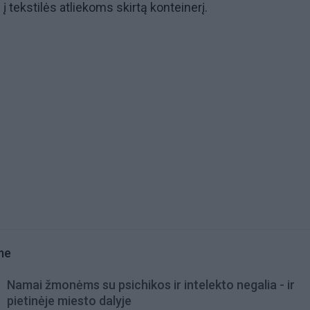
 į tekstilės atliekoms skirtą konteinerį.
me
Namai žmonėms su psichikos ir intelekto negalia - ir
pietinėje miesto dalyje