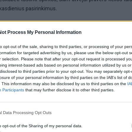
 kasdienius pasirinkimus.
 ar drabužinėje dažnai atsiranda vien dėl to, kad joj
Not Process My Personal Information
to opt-out of the sale, sharing to third parties, or processing of your per
zatorės Jovitos Mikštės, pirma taisyklė, norint kuo 
formation for targeted advertising by us, please use the below opt-out s
r selection. Please note that after your opt-out request is processed y
 spintą, – turėti tik tiek drabužių, kiek iš tiesų reikia: 
eing interest-based ads based on personal information utilized by us or
ida – rūbų ir avalynės sandėliavimas.
disclosed to third parties prior to your opt-out. You may separately opt-
losure of your personal information by third parties on the IAB’s list of
. This information may also be disclosed by us to third parties on the
IA
tai, ką seniai išaugome, pamiršome, gal kažkas – per ma
Participants
that may further disclose it to other third parties.
is. Galvojame, kad mums to rūbo kada nors dar prireiks, be
l Data Processing Opt Outs
o opt-out of the Sharing of my personal data.