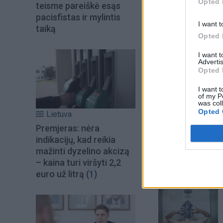
Opted 
teisme pareiškė esąs
pacisfistas ir mylintis
I want t
taiką
Opted 
I want 
Advertis
Opted 
I want t
of my P
was col
Opted 
Lietuva
Premjeras: nėra
Šiuo metu skait
indikacijų, kad reikia
mažinti dyzelino akcizą
– kaina turi viršyti 2,2
euro už litrą
(1)