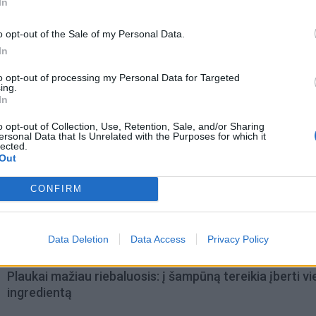
In
o opt-out of the Sale of my Personal Data.
In
to opt-out of processing my Personal Data for Targeted
ing.
In
o opt-out of Collection, Use, Retention, Sale, and/or Sharing
ersonal Data that Is Unrelated with the Purposes for which it
lected.
Out
omiausi
CONFIRM
Aiškiaregės pranašystė: numatė katastrofišką karo
pabaigą Ukrainoje
Data Deletion
Data Access
Privacy Policy
Plaukai mažiau riebaluosis: į šampūną tereikia įberti v
ingredientą