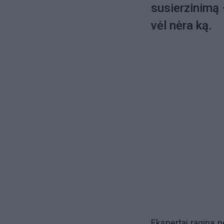
susierzinimą 
vėl nėra ką.
Ekspertai ragina n