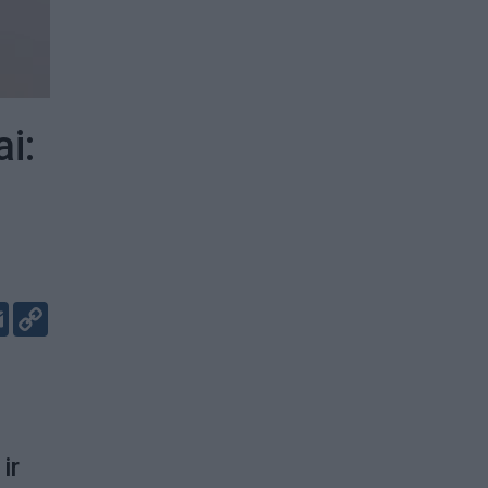
i:
er
kedIn
Email
Copy
Link
ir