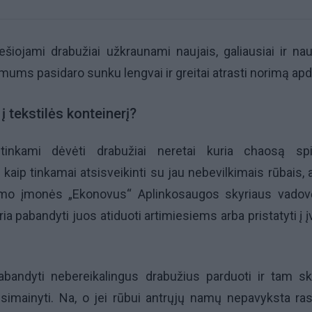
ešiojami drabužiai užkraunami naujais, galiausiai ir na
 mums pasidaro sunku lengvai ir greitai atrasti norimą apd
 į tekstilės konteinerį?
inkami dėvėti drabužiai neretai kuria chaosą spin
kaip tinkamai atsisveikinti su jau nebevilkimais rūbais, a
kymo įmonės „Ekonovus“ Aplinkosaugos skyriaus vadov
a pabandyti juos atiduoti artimiesiems arba pristatyti į į
bandyti nebereikalingus drabužius parduoti ir tam sk
simainyti. Na, o jei rūbui antrųjų namų nepavyksta rast