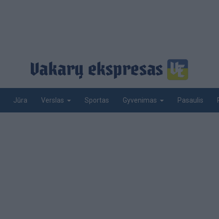
Jūra
Sportas
Pasaulis
Verslas
Gyvenimas