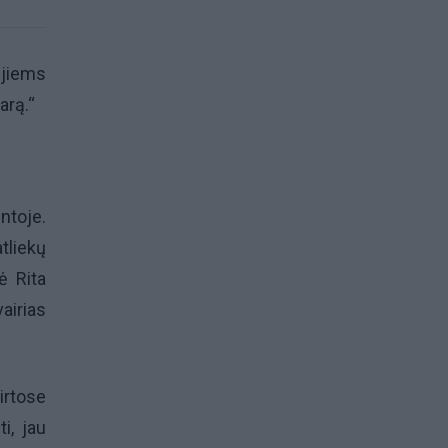
ujiems
arą.“
toje.
tliekų
ė Rita
vairias
irtose
i, jau