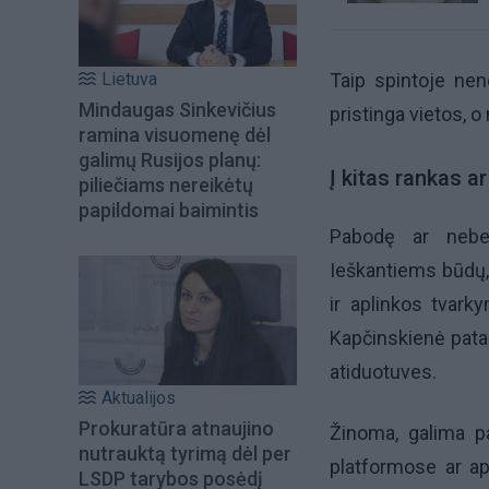
Lietuva
Taip spintoje nen
Mindaugas Sinkevičius
pristinga vietos, o
ramina visuomenę dėl
galimų Rusijos planų:
Į kitas rankas ar
piliečiams nereikėtų
papildomai baimintis
Pabodę ar nebet
Ieškantiems būdų, 
ir aplinkos tvar
Kapčinskienė patari
atiduotuves.
Aktualijos
Prokuratūra atnaujino
Žinoma, galima pa
nutrauktą tyrimą dėl per
platformose ar ap
LSDP tarybos posėdį