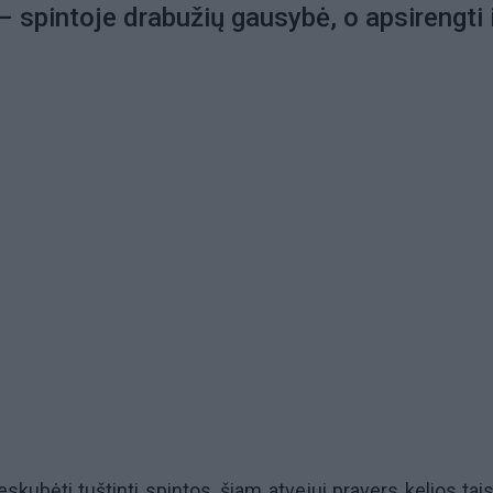
– spintoje drabužių gausybė, o apsirengti 
eskubėti tuštinti spintos, šiam atvejui pravers kelios tais