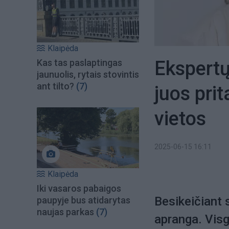
Klaipėda
Ekspertų
Kas tas paslaptingas
jaunuolis, rytais stovintis
ant tilto?
(7)
juos prit
vietos
2025-06-15 16:11
Klaipėda
Iki vasaros pabaigos
Besikeičiant 
paupyje bus atidarytas
naujas parkas
(7)
apranga. Visgi