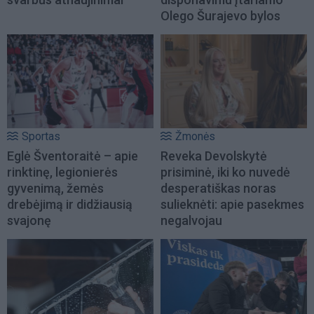
Olego Šurajevo bylos
Sportas
Žmonės
Eglė Šventoraitė – apie
Reveka Devolskytė
rinktinę, legionierės
prisiminė, iki ko nuvedė
gyvenimą, žemės
desperatiškas noras
drebėjimą ir didžiausią
sulieknėti: apie pasekmes
svajonę
negalvojau