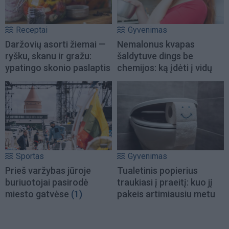
Receptai
Gyvenimas
Daržovių asorti žiemai —
Nemalonus kvapas
ryšku, skanu ir gražu:
šaldytuve dings be
ypatingo skonio paslaptis
chemijos: ką įdėti į vidų
Sportas
Gyvenimas
Prieš varžybas jūroje
Tualetinis popierius
buriuotojai pasirodė
traukiasi į praeitį: kuo jį
miesto gatvėse
(1)
pakeis artimiausiu metu