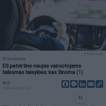
© Pexels nuotr.
Gyvenimas
ES patvirtino naujas vairuotojams
taikomas taisykles: kas žinoma
(1)
Facebook
Messenger
LinkedIn
Email
C
VE.LT
L
2025-04-25 06:16