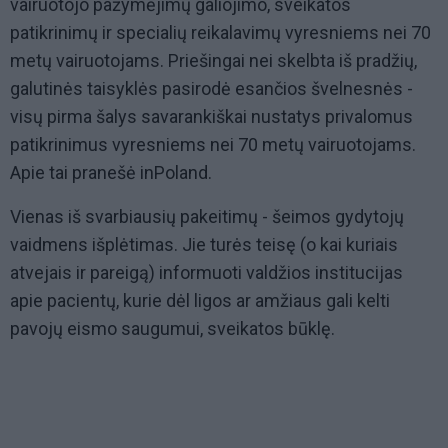
vairuotojo pažymėjimų galiojimo, sveikatos
patikrinimų ir specialių reikalavimų vyresniems nei 70
metų vairuotojams. Priešingai nei skelbta iš pradžių,
galutinės taisyklės pasirodė esančios švelnesnės -
visų pirma šalys savarankiškai nustatys privalomus
patikrinimus vyresniems nei 70 metų vairuotojams.
Apie tai pranešė inPoland.
Vienas iš svarbiausių pakeitimų - šeimos gydytojų
vaidmens išplėtimas. Jie turės teisę (o kai kuriais
atvejais ir pareigą) informuoti valdžios institucijas
apie pacientų, kurie dėl ligos ar amžiaus gali kelti
pavojų eismo saugumui, sveikatos būklę.