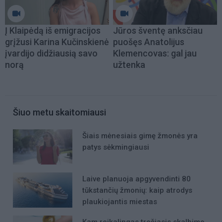
Į Klaipėdą iš emigracijos
Jūros šventę anksčiau
grįžusi Karina Kučinskienė
puošęs Anatolijus
įvardijo didžiausią savo
Klemencovas: gal jau
norą
užtenka
Šiuo metu skaitomiausi
Šiais mėnesiais gimę žmonės yra
patys sėkmingiausi
Laive planuoja apgyvendinti 80
tūkstančių žmonių: kaip atrodys
plaukiojantis miestas