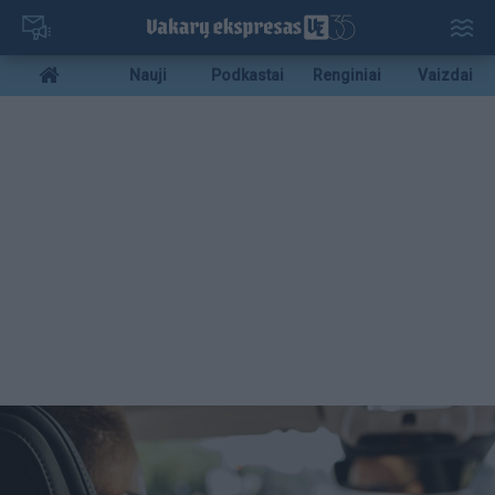
Pereiti
į
pagrindinį
Mobile
Nauji
Podkastai
Renginiai
Vaizdai
turinį
menu
bottom