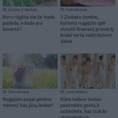
Sodas ir daržas
Horoskopai
Boro rūgštis darže: kada
3 Zodiako ženklai,
padeda, o kada yra
kuriems rugpjūtis gali
bevertė?
atnešti finansinį proveržį:
kodėl verta veikti būtent
dabar
Horoskopai
Laisvalaikis
Rugpjūtis pagal gimimo
Kūno kalbos testas:
mėnesį: kas jūsų laukia?
pasirinkite gestą ir
sužinokite, kas trukdo
atsipalaiduoti