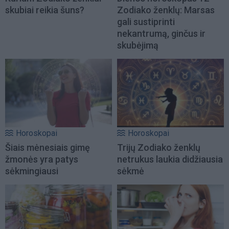
skubiai reikia šuns?
Zodiako ženklų: Marsas
gali sustiprinti
nekantrumą, ginčus ir
skubėjimą
Horoskopai
Horoskopai
Šiais mėnesiais gimę
Trijų Zodiako ženklų
žmonės yra patys
netrukus laukia didžiausia
sėkmingiausi
sėkmė