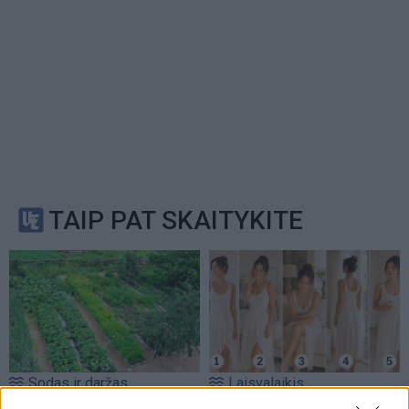
TAIP PAT SKAITYKITE
Sodas ir daržas
Laisvalaikis
Boro rūgštis darže: kada
Kūno kalbos testas: