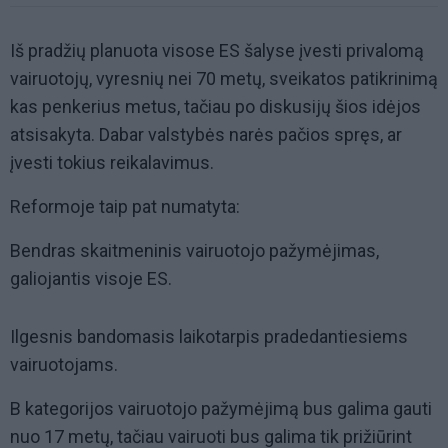
Iš pradžių planuota visose ES šalyse įvesti privalomą
vairuotojų, vyresnių nei 70 metų, sveikatos patikrinimą
kas penkerius metus, tačiau po diskusijų šios idėjos
atsisakyta. Dabar valstybės narės pačios spręs, ar
įvesti tokius reikalavimus.
Reformoje taip pat numatyta:
Bendras skaitmeninis vairuotojo pažymėjimas,
galiojantis visoje ES.
Ilgesnis bandomasis laikotarpis pradedantiesiems
vairuotojams.
B kategorijos vairuotojo pažymėjimą bus galima gauti
nuo 17 metų, tačiau vairuoti bus galima tik prižiūrint