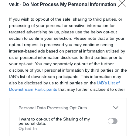
ve.lt -
Do Not Process My Personal Information
padeda, o kada yra
pasirinkite gestą ir
bevertė?
sužinokite, kas trukdo
If you wish to opt-out of the sale, sharing to third parties, or
atsipalaiduoti
processing of your personal or sensitive information for
targeted advertising by us, please use the below opt-out
section to confirm your selection. Please note that after your
opt-out request is processed you may continue seeing
interest-based ads based on personal information utilized by
us or personal information disclosed to third parties prior to
your opt-out. You may separately opt-out of the further
disclosure of your personal information by third parties on the
Laisvalaikis
Receptai
IAB’s list of downstream participants. This information may
Rugpjūčio 9-ąją vardo
Daržovių asorti žiemai —
also be disclosed by us to third parties on the
IAB’s List of
dieną švenčia
ryšku, skanu ir gražu:
Downstream Participants
that may further disclose it to other
ypatingo skonio paslaptis
third parties.
Personal Data Processing Opt Outs
I want to opt-out of the Sharing of my
personal data.
Opted In