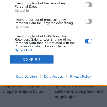
I want to opt-out of the Sale of my
Personal Data.
Gyvenimas
Gyvenimas
Opted In
Nemalonus kvapas
Tualetinis popierius
I want to opt-out of processing my
šaldytuve dings be
traukiasi į praeitį: kuo jį
Personal Data for Targeted Advertising.
chemijos: ką įdėti į vidų
pakeis artimiausiu metu
Opted In
I want to opt-out of Collection, Use,
Retention, Sale, and/or Sharing of my
Personal Data that Is Unrelated with the
Purposes for which it was collected.
Opted Out
CONFIRM
Žmonės
Žmonės
Pareigūnams nepavyksta
Reveka Devolskytė
Data Deletion
Data Access
Privacy Policy
baigti narkotikų
prisiminė, iki ko nuvedė
disponavimu įtariamo
desperatiškas noras
Olego Šurajevo bylos
sulieknėti: apie pasekmes
negalvojau