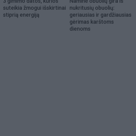
3 gimimo datos, kurios
Naminė obuolių gira iš
suteikia žmogui išskirtinai
nukritusių obuolių:
stiprią energiją
geriausias ir gardžiausias
gėrimas karštoms
dienoms
Load
More