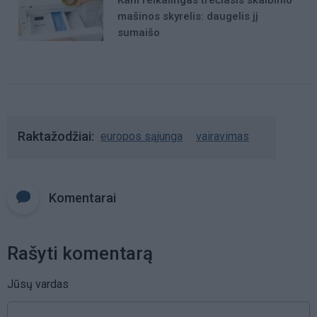
Kam reikalingas trečiasis skalbimo
mašinos skyrelis: daugelis jį
sumaišo
Raktažodžiai
europos sąjunga
vairavimas
Komentarai
Rašyti komentarą
Jūsų vardas