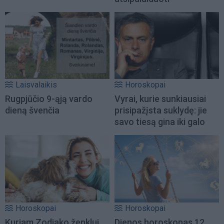
Laisvalaikis
Horoskopai
Rugpjūčio 9-ąją vardo
Vyrai, kurie sunkiausiai
dieną švenčia
prisipažįsta suklydę: jie
savo tiesą gina iki galo
Horoskopai
Horoskopai
Kuriam Zodiako ženklui
Dienos horoskopas 12