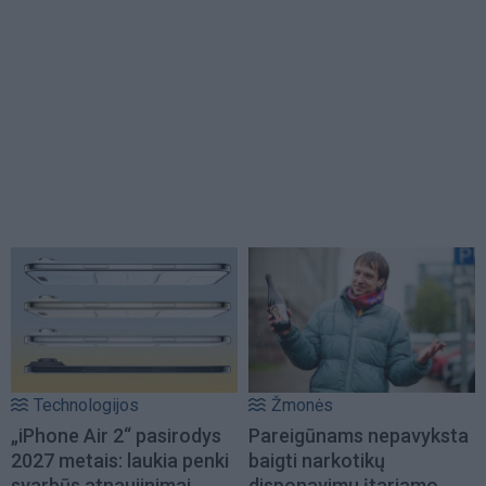
Technologijos
Žmonės
„iPhone Air 2“ pasirodys
Pareigūnams nepavyksta
2027 metais: laukia penki
baigti narkotikų
svarbūs atnaujinimai
disponavimu įtariamo