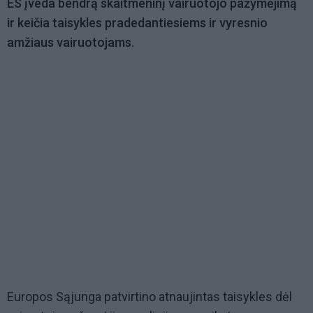
ES įveda bendrą skaitmeninį vairuotojo pažymėjimą
ir keičia taisykles pradedantiesiems ir vyresnio
amžiaus vairuotojams.
Europos Sąjunga patvirtino atnaujintas taisykles dėl