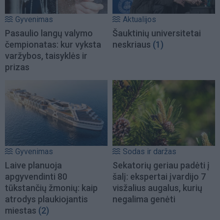
Gyvenimas
Aktualijos
Pasaulio langų valymo
Šauktinių universitetai
čempionatas: kur vyksta
neskriaus
(1)
varžybos, taisyklės ir
prizas
Gyvenimas
Sodas ir daržas
Laive planuoja
Sekatorių geriau padėti į
apgyvendinti 80
šalį: ekspertai įvardijo 7
tūkstančių žmonių: kaip
visžalius augalus, kurių
atrodys plaukiojantis
negalima genėti
miestas
(2)