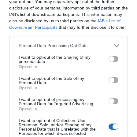
your opt-out. You may separately opt-out of the further
disclosure of your personal information by third parties on the
IAB’s list of downstream participants. This information may
This site is protected by
also be disclosed by us to third parties on the
IAB’s List of
Sutinku su
taisyklėmis
reCAPTCHA and the Google
Downstream Participants
that may further disclose it to other
Privacy Policy
and
Terms of
third parties.
Service
apply.
Personal Data Processing Opt Outs
I want to opt-out of the Sharing of my
personal data.
Opted In
I want to opt-out of the Sale of my
Personal Data.
Opted In
I want to opt-out of processing my
Personal Data for Targeted Advertising.
Opted In
I want to opt-out of Collection, Use,
Retention, Sale, and/or Sharing of my
Personal Data that Is Unrelated with the
Purposes for which it was collected.