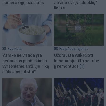
numerologų paslaptis
atrado dvi „vaiduoklių“
linijas
Sveikata
Klaipėdos rajonas
Varškė ne visada yra
Uždrausta vaikščioti
geriausias pasirinkimas
kabamuoju tiltu per upę -
vyresniame amžiuje – ką
jį remontuos
(1)
siūlo specialistai?