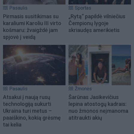
Pasaulis
Sportas
Pirmasis susitikimas su
„Rytą“ papildė vilniečius
karaliumi Karoliu III virto
Čempionų lygoje
košmaru: žvaigždė jam
skriaudęs amerikietis
spjovė į veidą
Pasaulis
Žmonės
Atsakui į naują rusų
Šarūnas Jasikevičius
technologiją sukurti
lepina atostogų kadrais:
Ukraina turi metus –
nuo žmonos neįmanoma
paaiškino, kokią grėsmę
atitraukti akių
tai kelia