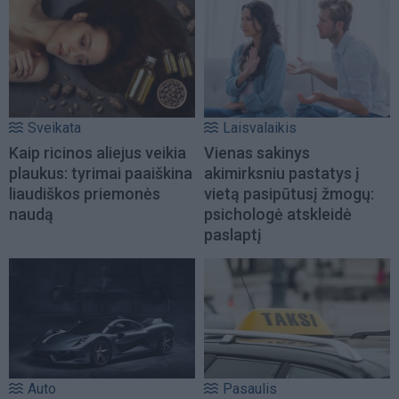
Sveikata
Laisvalaikis
Kaip ricinos aliejus veikia
Vienas sakinys
plaukus: tyrimai paaiškina
akimirksniu pastatys į
liaudiškos priemonės
vietą pasipūtusį žmogų:
naudą
psichologė atskleidė
paslaptį
Auto
Pasaulis