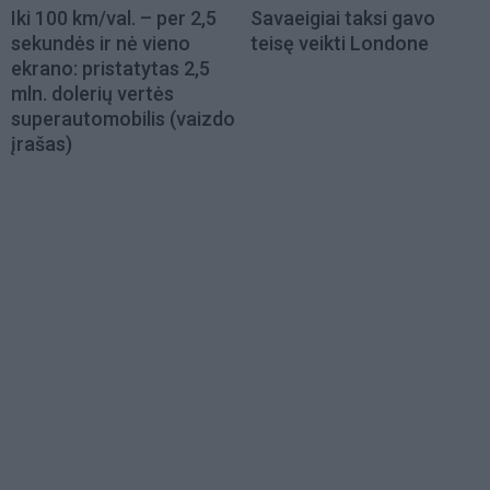
Iki 100 km/val. – per 2,5
Savaeigiai taksi gavo
sekundės ir nė vieno
teisę veikti Londone
ekrano: pristatytas 2,5
mln. dolerių vertės
superautomobilis (vaizdo
įrašas)
Load