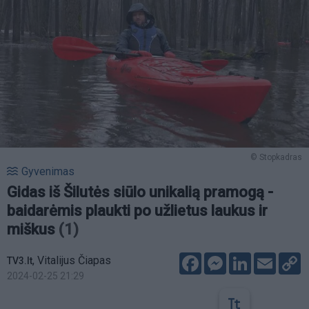
© Stopkadras
Gyvenimas
Gidas iš Šilutės siūlo unikalią pramogą -
baidarėmis plaukti po užlietus laukus ir
miškus
(1)
Facebook
Messenger
LinkedIn
Email
C
,
Vitalijus Čiapas
TV3.lt
L
2024-02-25 21:29