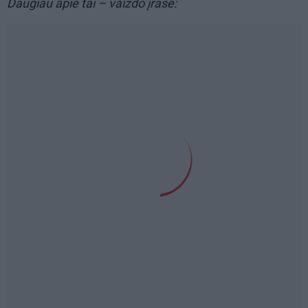
Daugiau apie tai – vaizdo įraše: