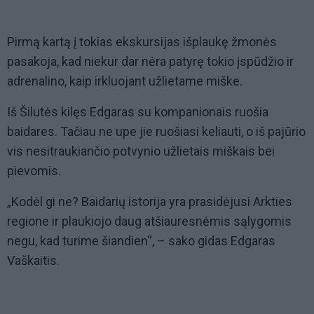
Pirmą kartą į tokias ekskursijas išplaukę žmonės
pasakoja, kad niekur dar nėra patyrę tokio įspūdžio ir
adrenalino, kaip irkluojant užlietame miške.
Iš Šilutės kilęs Edgaras su kompanionais ruošia
baidares. Tačiau ne upe jie ruošiasi keliauti, o iš pajūrio
vis nesitraukiančio potvynio užlietais miškais bei
pievomis.
„Kodėl gi ne? Baidarių istorija yra prasidėjusi Arkties
regione ir plaukiojo daug atšiauresnėmis sąlygomis
negu, kad turime šiandien“, – sako gidas Edgaras
Vaškaitis.