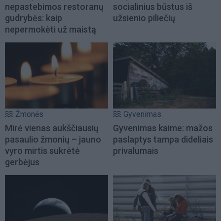
nepastebimos restoranų
socialinius būstus iš
gudrybės: kaip
užsienio piliečių
nepermokėti už maistą
Žmonės
Gyvenimas
Mirė vienas aukščiausių
Gyvenimas kaime: mažos
pasaulio žmonių – jauno
paslaptys tampa dideliais
vyro mirtis sukrėtė
privalumais
gerbėjus