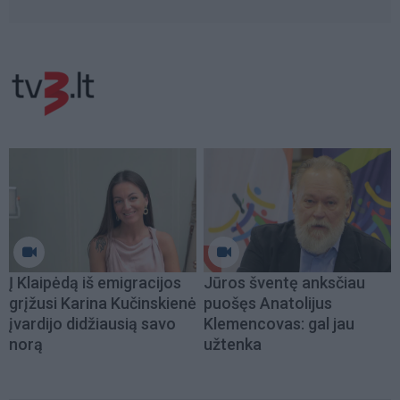
Į Klaipėdą iš emigracijos
Jūros šventę anksčiau
grįžusi Karina Kučinskienė
puošęs Anatolijus
įvardijo didžiausią savo
Klemencovas: gal jau
norą
užtenka