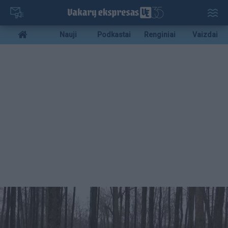
Pereiti
į
pagrindinį
Mobile
Nauji
Podkastai
Renginiai
Vaizdai
turinį
menu
bottom