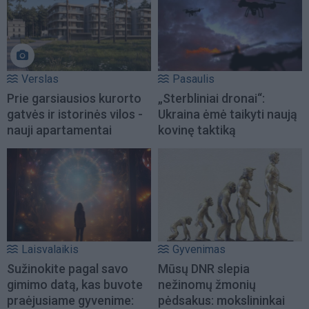
Verslas
Pasaulis
Prie garsiausios kurorto
„Sterbliniai dronai“:
gatvės ir istorinės vilos -
Ukraina ėmė taikyti naują
nauji apartamentai
kovinę taktiką
Laisvalaikis
Gyvenimas
Sužinokite pagal savo
Mūsų DNR slepia
gimimo datą, kas buvote
nežinomų žmonių
praėjusiame gyvenime:
pėdsakus: mokslininkai