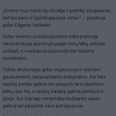
„Esame visą maršrutą išžvalgę ir parinkę saugiausias,
bet tuo pačiu ir įspūdingiausias vietas“, – pasakoja
gidas Edgaras Vaškaitis.
Gidas visiems susižavėjusiems tokia pramoga
rekomenduoja apsirengti pagal metų laiką, nebijoti
sušlapti, o svarbiausia pasiruošti štai tokiems
nuotykiams.
Tokias ekskursijas gidas organizuoja ir vykstant
gausesniems, pavasariniams potvyniams. Kai toks
siaučia, kartais galima net pasijusti tarsi plauktum
kalnų upe. Na, o vasarą, baidarę galima pairkluoti ir
jūroje. Kur štai taip romantiškai leidžiantis saulei
galima net pasipiršti savo antrajai pusei.