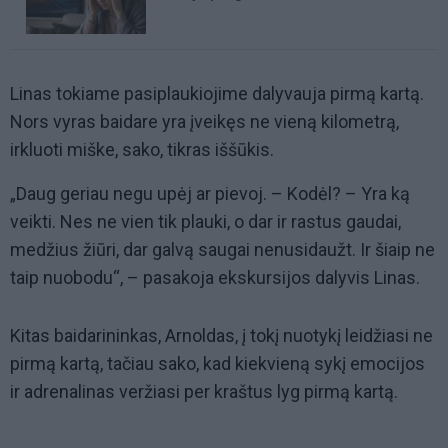
Linas tokiame pasiplaukiojime dalyvauja pirmą kartą.
Nors vyras baidare yra įveikęs ne vieną kilometrą,
irkluoti miške, sako, tikras iššūkis.
„Daug geriau negu upėj ar pievoj. – Kodėl? – Yra ką
veikti. Nes ne vien tik plauki, o dar ir rastus gaudai,
medžius žiūri, dar galvą saugai nenusidaužt. Ir šiaip ne
taip nuobodu“, – pasakoja ekskursijos dalyvis Linas.
Kitas baidarininkas, Arnoldas, į tokį nuotykį leidžiasi ne
pirmą kartą, tačiau sako, kad kiekvieną sykį emocijos
ir adrenalinas veržiasi per kraštus lyg pirmą kartą.