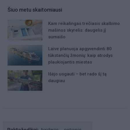
Šiuo metu skaitomiausi
Kam reikalingas trečiasis skalbimo
mašinos skyrelis: daugelis jį
sumaišo
Laive planuoja apgyvendinti 80
tūkstančių žmonių: kaip atrodys
plaukiojantis miestas
Išėjo uogauti – bet rado šį tą
daugiau
Raktažodžiai
baidarės
potvynis