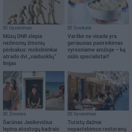
Gyvenimas
Sveikata
Mūsų DNR slepia
Varškė ne visada yra
nežinomų žmonių
geriausias pasirinkimas
pėdsakus: mokslininkai
vyresniame amžiuje – ką
atrado dvi „vaiduoklių“
siūlo specialistai?
linijas
Žmonės
Gyvenimas
Šarūnas Jasikevičius
Turistų dažnai
lepina atostogų kadrais:
nepastebimos restoranų