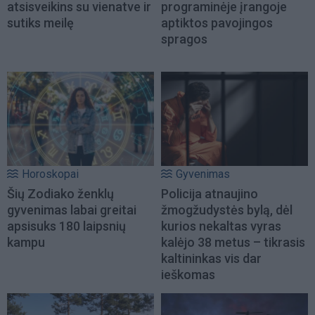
atsisveikins su vienatve ir
programinėje įrangoje
sutiks meilę
aptiktos pavojingos
spragos
Horoskopai
Gyvenimas
Šių Zodiako ženklų
Policija atnaujino
gyvenimas labai greitai
žmogžudystės bylą, dėl
apsisuks 180 laipsnių
kurios nekaltas vyras
kampu
kalėjo 38 metus – tikrasis
kaltininkas vis dar
ieškomas