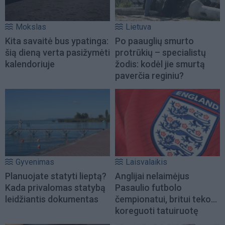
Mokslas
Lietuva
Kita savaitė bus ypatinga:
Po paauglių smurto
šią dieną verta pasižymėti
protrūkių – specialistų
kalendoriuje
žodis: kodėl jie smurtą
paverčia reginiu?
Gyvenimas
Laisvalaikis
Planuojate statyti lieptą?
Anglijai nelaimėjus
Kada privalomas statybą
Pasaulio futbolo
leidžiantis dokumentas
čempionatui, britui teko...
koreguoti tatuiruotę