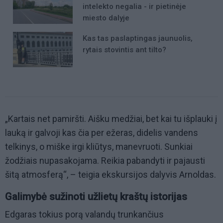
intelekto negalia - ir pietinėje
miesto dalyje
Kas tas paslaptingas jaunuolis,
rytais stovintis ant tilto?
„
Kartais net pamiršti. Aišku medžiai, bet kai tu išplauki į
lauką ir galvoji kas čia per ežeras, didelis vandens
telkinys, o miške irgi kliūtys, manevruoti. Sunkiai
žodžiais nupasakojama. Reikia pabandyti ir pajausti
šitą atmosferą“, – teigia ekskursijos dalyvis Arnoldas.
Galimybė sužinoti užlietų kraštų istorijas
Edgaras tokius porą valandų trunkančius