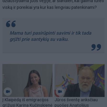
džiaustydama juos vėjyje, ar šiandien, kai galima turėti
viską ir poreikiai yra kur kas lengviau patenkinami?
Mama turi pasirūpinti savimi ir tik tada
grįžti prie santykių su vaiku.
Į Klaipėdą iš emigracijos
Jūros šventę anksčiau
grįžusi Karina Kučinskienė
puošęs Anatolijus