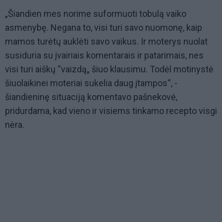
„Šiandien mes norime suformuoti tobulą vaiko
asmenybę. Negana to, visi turi savo nuomonę, kaip
mamos turėtų auklėti savo vaikus. Ir moterys nuolat
susiduria su įvairiais komentarais ir patarimais, nes
visi turi aiškų “vaizdą„ šiuo klausimu. Todėl motinystė
šiuolaikinei moteriai sukelia daug įtampos“, -
šiandieninę situaciją komentavo pašnekovė,
pridurdama, kad vieno ir visiems tinkamo recepto visgi
nėra.