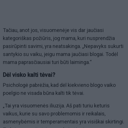
Tačiau, anot jos, visuomenėje vis dar jaučiasi
kategoriškas požiūris, jog mama, kuri nusprendžia
pasirūpinti savimi, yra neatsakinga. „Nepavyks sukurti
santykio su vaiku, jeigu mama jaučiasi blogai. Todėl
mama paprasčiausiai turi būti laiminga.“
Dėl visko kalti tėvai?
Psichologė pabrėžia, kad dėl kiekvieno blogo vaiko
poelgio ne visada būna kalti tik tėvai.
„Tai yra visuomenės iliuzija. Aš pati turiu keturis
vaikus, kurie su savo problemomis ir reikalais,
asmenybėmis ir temperamentais yra visiškai skirtingi.