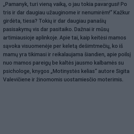
„Pamanyk, turi vieną vaiką, o jau tokia pavargusi! Po
tris ir dar daugiau užauginome ir nenumirėm!“ Kažkur
girdėta, tiesa? Tokių ir dar daugiau panašių
pasisakymų vis dar pasitaiko. Dažnai ir mūsų
artimiausioje aplinkoje. Apie tai, kaip keitėsi mamos
sąvoka visuomenėje per keletą dešimtmečių, ko iš
mamų yra tikimasi ir reikalaujama šiandien, apie poilsį
nuo mamos pareigų be kaltės jausmo kalbamės su
psichologe, knygos „Motinystės kelias“ autore Sigita
Valevičiene ir žinomomis uostamiesčio moterimis.