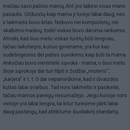
mačiau savo pačios mamą, Ant jos laikėsi visas mano
pasaulis. Užduočių kaip mama ji turėjo labai daug, nes
ir laikmetis buvo kitas. Nebuvo nei kompiuterių, nei
skalbimo mašinų, todėl viskas buvo daroma rankomis.
Atrodo, kad šiuo metu viskas turėtų būti lengviau,
tačiau laikotarpis, kuriuo gyvename, yra kur kas
sudėtingesnis dėl paties suvokimo, kaip būti ta mama.
Anksčiau buvo vienintelė sąvoka - mama, o šiuo metu
šioje sąvokoje dar turi tilpti ir žodžiai „moteris“,
„karjera“ ir t. t. O dar nepamirškime, kad ir išvaizdos
kultas labai svarbus. Tad nors laikmetis ir pasikeitė,
tačiau mamos pareigų nesumažėjo. Jeigu kurioje nors
vietoje yra labai lengva, tai kitur turėsime įdėti labai
daug pastangų, kad atitiktume šiuolaikinį standartą.