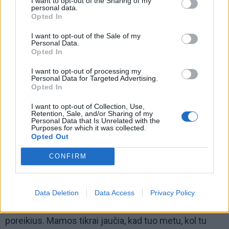
I want to opt-out of the Sharing of my
personal data.
Opted In
I want to opt-out of the Sale of my
Personal Data.
Opted In
I want to opt-out of processing my
Personal Data for Targeted Advertising.
Opted In
I want to opt-out of Collection, Use,
Retention, Sale, and/or Sharing of my
Personal Data that Is Unrelated with the
Ar svarbūs mamos poreikiai?
Purposes for which it was collected.
Opted Out
Pasak pokalbininkės, mama dažnai tampa tiesiog
vaiko poreikių tenkinimo objektu. Ir šis požiūris, S.
CONFIRM
Valevičienės teigimu, yra atėjęs būtent per pastarąjį
šimtmetį.
Data Deletion
Data Access
Privacy Policy
„Tu kaip mama esi gera tiek, kiek patenkini vaiko
poreikius. Mamos tikrai jaučia, kad tuo metu, kol tu