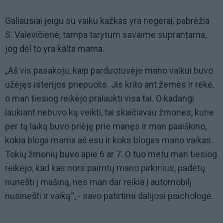
Galiausiai jeigu su vaiku kažkas yra negerai, pabrėžia
S. Valevičienė, tampa tarytum savaime suprantama,
jog dėl to yra kalta mama.
„Aš vis pasakoju, kaip parduotuvėje mano vaikui buvo
užėjęs isterijos priepuolis. Jis krito ant žemės ir rėkė,
o man tiesiog reikėjo pralaukti visa tai. O kadangi
laukiant nebuvo ką veikti, tai skaičiavau žmones, kurie
per tą laiką buvo priėję prie manęs ir man paaiškino,
kokia bloga mama aš esu ir koks blogas mano vaikas.
Tokių žmonių buvo apie 6 ar 7. O tuo metu man tiesiog
reikėjo, kad kas nors paimtų mano pirkinius, padėtų
nunešti į mašiną, nes man dar reikia į automobilį
nusinešti ir vaiką“, - savo patirtimi dalijosi psichologė.