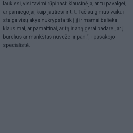
laukiesi, visi tavimi rūpinasi: klausinėja, ar tu pavalgei,
ar pamiegojai, kaip jautiesi ir t. t. Tačiau gimus vaikui
staiga visų akys nukrypsta tik į jį ir mamai belieka
klausimai, ar pamaitinai, ar tą ir aną gerai padarei, ar į
būrelius ar mankštas nuvežei ir pan.“, - pasakojo
specialistė.