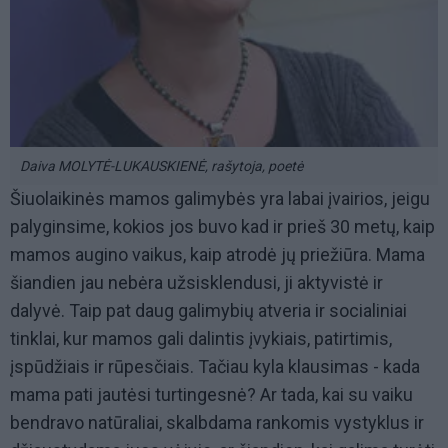
Daiva MOLYTĖ-LUKAUSKIENĖ, rašytoja, poetė
Šiuolaikinės mamos galimybės yra labai įvairios, jeigu
palyginsime, kokios jos buvo kad ir prieš 30 metų, kaip
mamos augino vaikus, kaip atrodė jų priežiūra. Mama
šiandien jau nebėra užsisklendusi, ji aktyvistė ir
dalyvė. Taip pat daug galimybių atveria ir socialiniai
tinklai, kur mamos gali dalintis įvykiais, patirtimis,
įspūdžiais ir rūpesčiais. Tačiau kyla klausimas - kada
mama pati jautėsi turtingesnė? Ar tada, kai su vaiku
bendravo natūraliai, skalbdama rankomis vystyklus ir