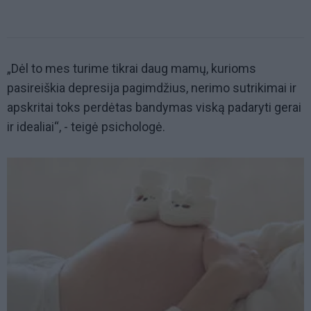
„Dėl to mes turime tikrai daug mamų, kurioms
pasireiškia depresija pagimdžius, nerimo sutrikimai ir
apskritai toks perdėtas bandymas viską padaryti gerai
ir idealiai“, - teigė psichologė.