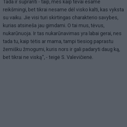
Tada ir supranti - taip, mes kaip tėvai esame
reikšmingi, bet tikrai nesame dėl visko kalti, kas vyksta
su vaiku. Jie visi turi skirtingas charakterio savybes,
kurias atsineša jau gimdami. O tai mus, tėvus,
nukarūnuoja. Ir tas nukarūnavimas yra labai gerai, nes
tada tu, kaip tėtis ar mama, tampi tiesiog paprastu
žemišku žmogumi, kuris nors ir gali padaryti daug ką,
bet tikrai ne viską“, - teigė S. Valevičienė.