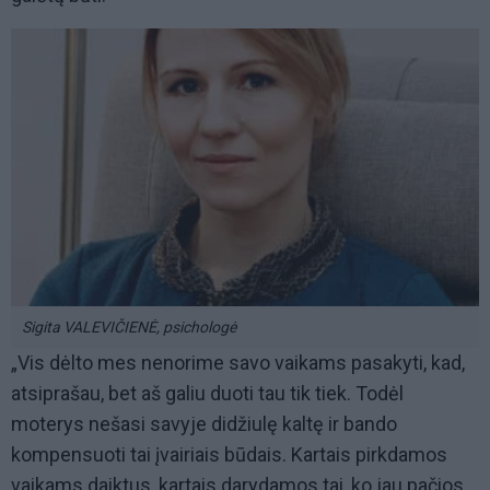
Sigita VALEVIČIENĖ, psichologė
„Vis dėlto mes nenorime savo vaikams pasakyti, kad,
atsiprašau, bet aš galiu duoti tau tik tiek. Todėl
moterys nešasi savyje didžiulę kaltę ir bando
kompensuoti tai įvairiais būdais. Kartais pirkdamos
vaikams daiktus, kartais darydamos tai, ko jau pačios