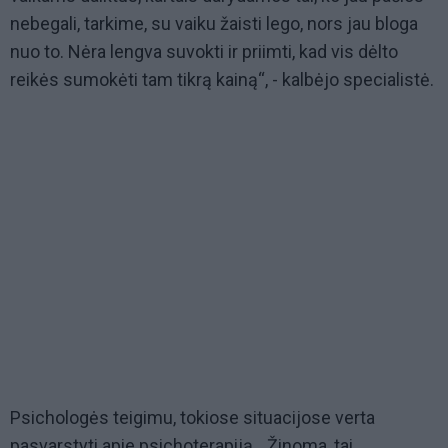
nebegali, tarkime, su vaiku žaisti lego, nors jau bloga
nuo to. Nėra lengva suvokti ir priimti, kad vis dėlto
reikės sumokėti tam tikrą kainą“, - kalbėjo specialistė.
Psichologės teigimu, tokiose situacijose verta
pasvarstyti apie psichoterapiją. „Žinoma, tai