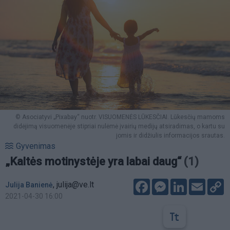
© Asociatyvi „Pixabay“ nuotr. VISUOMENĖS LŪKESČIAI. Lūkesčių mamoms
didėjimą visuomenėje stipriai nulėmė įvairių medijų atsiradimas, o kartu su
jomis ir didžiulis informacijos srautas.
Gyvenimas
„Kaltės motinystėje yra labai daug“
(1)
Facebook
Messenger
LinkedIn
Email
C
,
julija@ve.lt
Julija Banienė
L
2021-04-30 16:00