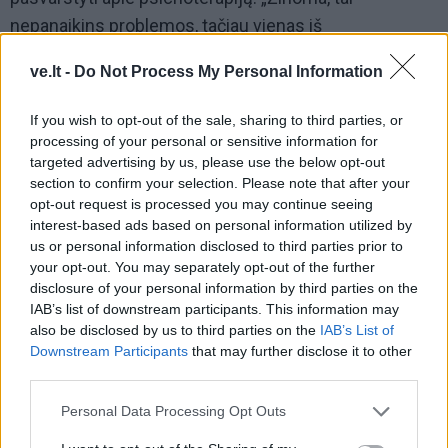
nepanaikins problemos, tačiau vienas iš
psichoterapijos uždavinių yra tas, kad žmogus galėtų
ve.lt -
Do Not Process My Personal Information
matyti, kur jis yra, ir sąmoningai pradėti rinktis, tokiu
būdu tampant brandžiai visame tame, o ne pasiliekant
If you wish to opt-out of the sale, sharing to third parties, or
jaunatviškame naivume, kad gyvenime yra viskas
processing of your personal or sensitive information for
targeted advertising by us, please use the below opt-out
įmanoma. Aišku, įmanoma, bet, kaip jau minėjau, už
section to confirm your selection. Please note that after your
atitinkamą kainą“, - akcentavo pašnekovė.
opt-out request is processed you may continue seeing
interest-based ads based on personal information utilized by
Anot S. Valevičienės, su kalte susidurti visgi reikia, ir
us or personal information disclosed to third parties prior to
motinystėje jos yra labai daug. „Tai nėra paprasta
your opt-out. You may separately opt-out of the further
disclosure of your personal information by third parties on the
tema. Tačiau tas sąmoningumas ir situacijos
IAB’s list of downstream participants. This information may
matymas duoda galimybę toje kaltėje išbūti, o ne
also be disclosed by us to third parties on the
IAB’s List of
daryti viską, kad jos nejaustum“, - teigė psichologė.
Downstream Participants
that may further disclose it to other
third parties.
Personal Data Processing Opt Outs