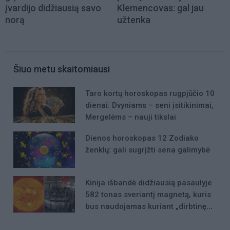
įvardijo didžiausią savo
Klemencovas: gal jau
norą
užtenka
Šiuo metu skaitomiausi
Taro kortų horoskopas rugpjūčio 10
dienai: Dvyniams – seni įsitikinimai,
Mergelėms – nauji tikslai
Dienos horoskopas 12 Zodiako
ženklų: gali sugrįžti sena galimybė
Kinija išbandė didžiausią pasaulyje
582 tonas sveriantį magnetą, kuris
bus naudojamas kuriant „dirbtinę
Saulę“