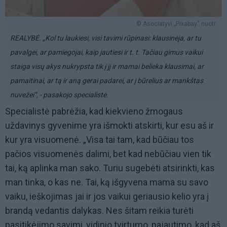
© Asociatyvi „Pixabay“ nuotr.
REALYBĖ. „Kol tu laukiesi, visi tavimi rūpinasi: klausinėja, ar tu
pavalgei, ar pamiegojai, kaip jautiesi ir t. t. Tačiau gimus vaikui
staiga visų akys nukrypsta tik į jį ir mamai belieka klausimai, ar
pamaitinai, ar tą ir aną gerai padarei, ar į būrelius ar mankštas
nuvežei“, - pasakojo specialistė.
Specialistė pabrėžia, kad kiekvieno žmogaus
uždavinys gyvenime yra išmokti atskirti, kur esu aš ir
kur yra visuomenė. „Visa tai tam, kad būčiau tos
pačios visuomenės dalimi, bet kad nebūčiau vien tik
tai, ką aplinka man sako. Turiu sugebėti atsirinkti, kas
man tinka, o kas ne. Tai, ką išgyvena mama su savo
vaiku, ieškojimas jai ir jos vaikui geriausio kelio yra į
brandą vedantis dalykas. Nes šitam reikia turėti
pasitikėjimo savimi, vidinio tvirtumo, pajautimo, kad aš