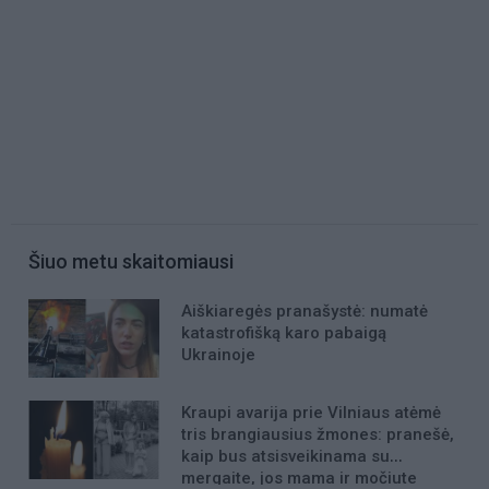
Šiuo metu skaitomiausi
Aiškiaregės pranašystė: numatė
katastrofišką karo pabaigą
Ukrainoje
Kraupi avarija prie Vilniaus atėmė
tris brangiausius žmones: pranešė,
kaip bus atsisveikinama su
mergaite, jos mama ir močiute