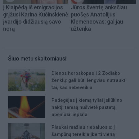
Į Klaipėdą iš emigracijos
Jūros šventę anksčiau
grįžusi Karina Kučinskienė
puošęs Anatolijus
įvardijo didžiausią savo
Klemencovas: gal jau
norą
užtenka
Šiuo metu skaitomiausi
Dienos horoskopas 12 Zodiako
ženklų: gali būti lengviau nutraukti
tai, kas nebeveikia
Padegėjas į kiemą tyliai įsliūkino
naktį: tamsą nušvietė pastatą
apėmusi liepsna
Plaukai mažiau riebaluosis: į
šampūną tereikia įberti vieną