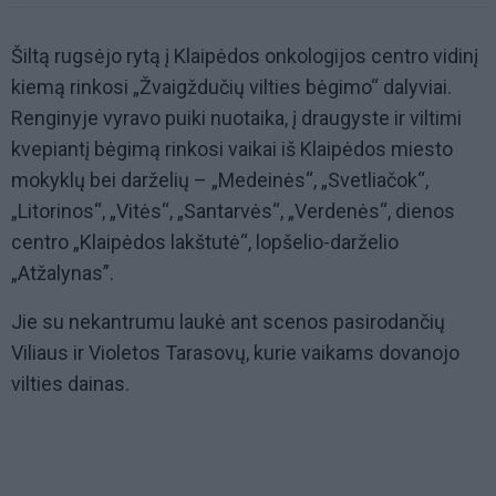
Šiltą rugsėjo rytą į Klaipėdos onkologijos centro vidinį
kiemą rinkosi „Žvaigždučių vilties bėgimo“ dalyviai.
Renginyje vyravo puiki nuotaika,
į draugyste ir viltimi
kvepiantį bėgimą
rinkosi
vaikai iš Klaipėdos miesto
mokyklų
bei darželių
– „Medeinės“, „Svetliačok“,
„Litorinos“, „Vitės“, „Santarvės“, „Verdenės“, dienos
centro „Klaipėdos lakštutė“, lopšelio-darželio
„Atžalynas”
.
Jie su nekantrumu laukė ant scenos pasirodančių
Viliaus ir Violetos Tarasovų, kurie vaikams dovanojo
vilties dainas.