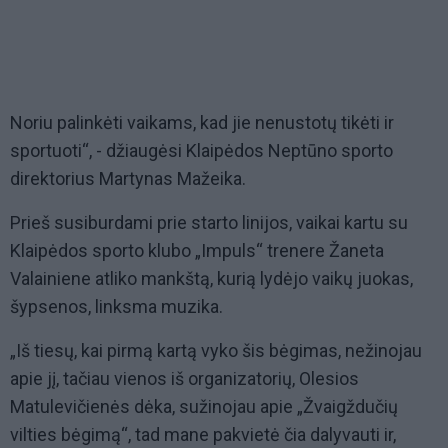
Noriu palinkėti vaikams, kad jie nenustotų tikėti ir
sportuoti‘‘, - džiaugėsi Klaipėdos Neptūno sporto
direktorius Martynas Mažeika.
Prieš susiburdami prie starto linijos, vaikai kartu su
Klaipėdos sporto klubo „Impuls“ trenere Žaneta
Valainiene atliko mankštą, kurią lydėjo vaikų juokas,
šypsenos, linksma muzika.
„Iš tiesų, kai pirmą kartą vyko šis bėgimas, nežinojau
apie jį, tačiau vienos iš organizatorių, Olesios
Matulevičienės dėka, sužinojau apie „Žvaigždučių
vilties bėgimą“, tad mane pakvietė čia dalyvauti ir,