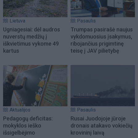
Lietuva
Pasaulis
Ugniagesiai: dėl audros
Trumpas pasirašė naujus
nuverstų medžių į
vykdomuosius įsakymus,
iškvietimus vykome 49
ribojančius prigimtinę
kartus
teisę į JAV pilietybę
Aktualijos
Pasaulis
Pedagogų deficitas:
Rusai Juodojoje jūroje
mokyklos ieško
dronais atakavo vokiečių
išsigelbėjimo
krovininį laivą