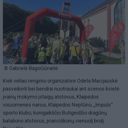
© Gabrielė Bagočiūnaitė
Kiek vėliau renginio organizatorė Odeta Macijauskė
pasveikinti bei bendrai nuotraukai ant scenos kvietė
įvairių mokymo įstaigų atstovus
,
Klaipėdos
visuomenės narius, Klaipėdos Neptūno, „Impuls“
sporto klubo, kunigaikščio Butigeidžio dragūnų
bataliono atstovus, pranciškonų vienuolį brolį