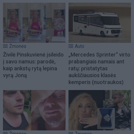
Žmonės
Auto
Živilė Pinskuvienė įsileido
„Mercedes Sprinter“ virto
į savo namus: parodė,
prabangiais namais ant
kaip ankstų rytą lepina
ratų: pristatytas
vyrą Joną
aukščiausios klasės
kemperis (nuotraukos)
Žmonės
Žmonės