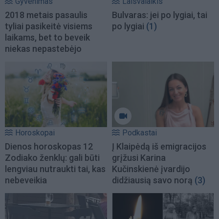
Gyvenimas
Laisvalaikis
2018 metais pasaulis
Bulvaras: jei po lygiai, tai
tyliai pasikeitė visiems
po lygiai
(1)
laikams, bet to beveik
niekas nepastebėjo
Horoskopai
Podkastai
Dienos horoskopas 12
Į Klaipėdą iš emigracijos
Zodiako ženklų: gali būti
grįžusi Karina
lengviau nutraukti tai, kas
Kučinskienė įvardijo
nebeveikia
didžiausią savo norą
(3)