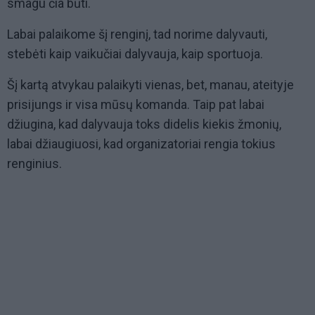
smagu čia būti.
Labai palaikome šį renginį, tad norime dalyvauti,
stebėti kaip vaikučiai dalyvauja, kaip sportuoja.
Šį kartą atvykau palaikyti vienas, bet, manau, ateityje
prisijungs ir visa mūsų komanda. Taip pat labai
džiugina, kad dalyvauja toks didelis kiekis žmonių,
labai džiaugiuosi, kad organizatoriai rengia tokius
renginius.