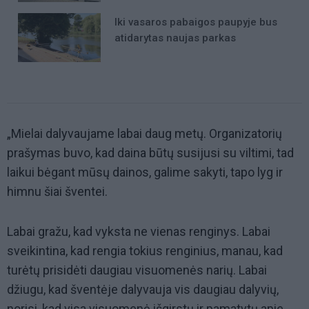
Iki vasaros pabaigos paupyje bus
atidarytas naujas parkas
„Mielai dalyvaujame labai daug metų. Organizatorių
prašymas buvo, kad daina būtų susijusi su viltimi, tad
laikui bėgant mūsų dainos, galime sakyti, tapo lyg ir
himnu šiai šventei.
Labai gražu, kad vyksta ne vienas renginys. Labai
sveikintina, kad rengia tokius renginius, manau, kad
turėtų prisidėti daugiau visuomenės narių. Labai
džiugu, kad šventėje dalyvauja vis daugiau dalyvių,
norisi, kad visa visuomenė išgirstų ir pamatytų apie