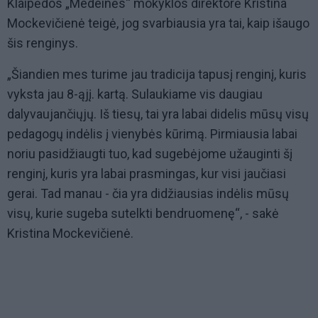
Klaipėdos „Medeinės“ mokyklos direktorė Kristina
Mockevičienė teigė, jog svarbiausia yra tai, kaip išaugo
šis renginys.
„Šiandien mes turime jau tradicija tapusį renginį, kuris
vyksta jau 8-ąjį. kartą. Sulaukiame vis daugiau
dalyvaujančiųjų. Iš tiesų, tai yra labai didelis mūsų visų
pedagogų indėlis į vienybės kūrimą. Pirmiausia labai
noriu pasidžiaugti tuo, kad sugebėjome užauginti šį
renginį, kuris yra labai prasmingas, kur visi jaučiasi
gerai. Tad manau - čia yra didžiausias indėlis mūsų
visų, kurie sugeba sutelkti bendruomenę“, - sakė
Kristina Mockevičienė.