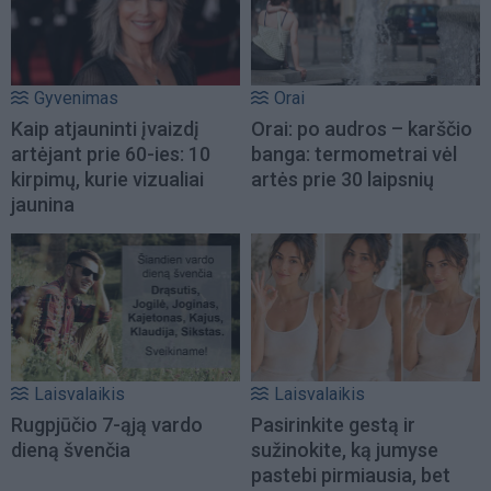
Gyvenimas
Orai
Kaip atjauninti įvaizdį
Orai: po audros – karščio
artėjant prie 60-ies: 10
banga: termometrai vėl
kirpimų, kurie vizualiai
artės prie 30 laipsnių
jaunina
Laisvalaikis
Laisvalaikis
Rugpjūčio 7-ąją vardo
Pasirinkite gestą ir
dieną švenčia
sužinokite, ką jumyse
pastebi pirmiausia, bet