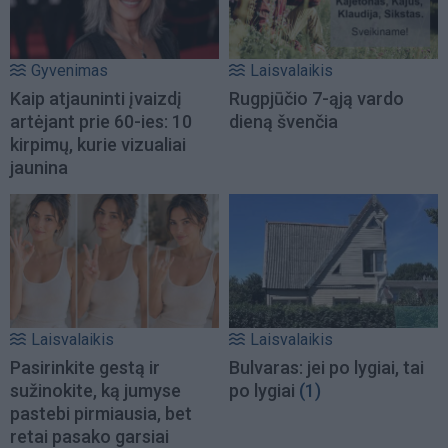
Gyvenimas
Laisvalaikis
Kaip atjauninti įvaizdį
Rugpjūčio 7-ąją vardo
artėjant prie 60-ies: 10
dieną švenčia
kirpimų, kurie vizualiai
jaunina
Laisvalaikis
Laisvalaikis
Pasirinkite gestą ir
Bulvaras: jei po lygiai, tai
sužinokite, ką jumyse
po lygiai
(1)
pastebi pirmiausia, bet
retai pasako garsiai