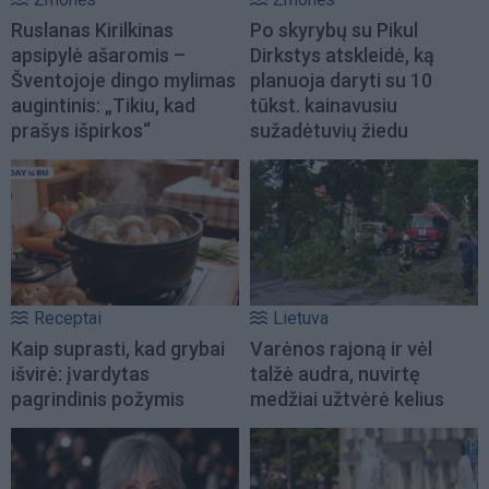
Ruslanas Kirilkinas
Po skyrybų su Pikul
apsipylė ašaromis –
Dirkstys atskleidė, ką
Šventojoje dingo mylimas
planuoja daryti su 10
augintinis: „Tikiu, kad
tūkst. kainavusiu
prašys išpirkos“
sužadėtuvių žiedu
Receptai
Lietuva
Kaip suprasti, kad grybai
Varėnos rajoną ir vėl
išvirė: įvardytas
talžė audra, nuvirtę
pagrindinis požymis
medžiai užtvėrė kelius