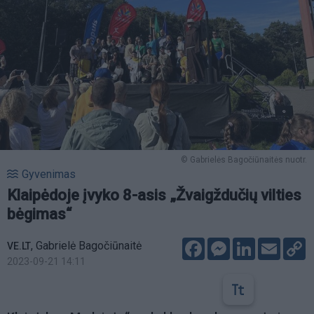
© Gabrielės Bagočiūnaitės nuotr.
Gyvenimas
Klaipėdoje įvyko 8-asis „Žvaigždučių vilties
bėgimas“
Facebook
Messenger
LinkedIn
Email
C
,
Gabrielė Bagočiūnaitė
VE.LT
L
2023-09-21 14:11