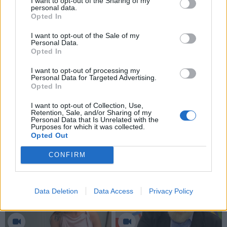
I want to opt-out of the Sharing of my
„Medeinės“ mokyklos kolektyvui ir direktorei už šitą
personal data.
Opted In
Vilties bėgimą bei Klaipėdos Šventojo Pranciškau
Asyžiečio bažnyčiai, kad jie organizuoja tokius
I want to opt-out of the Sale of my
Personal Data.
renginius, telkia vaikų ir suaugusių žmonių
Opted In
bendruomenę“, džiaugėsi Klaipėdos miesto vicemerė
I want to opt-out of processing my
Lina Šukytė – Korsakė.
Personal Data for Targeted Advertising.
Opted In
I want to opt-out of Collection, Use,
Retention, Sale, and/or Sharing of my
Personal Data that Is Unrelated with the
Purposes for which it was collected.
Opted Out
CONFIRM
Data Deletion
Data Access
Privacy Policy