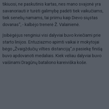
tikiuosi, ne paskutinis kartas, nes mano svajonė yra
savanoriauti ir turėti galimybę padėti tiek vaikučiams,
tiek senelių namams, tai priimu kaip Dievo siųstas
dovanas“, - kalbėjo trenerė Ž. Valainienė.
Įsibėgėjus renginiui visi dalyviai buvo kviečiami prie
starto linijos. Entuziazmo apimti vaikai ir mokytojai
bėgo „Žvaigždučių vilties distanciją“,o pasiekę finišą
buvo apdovanoti medaliais. Kiek vėliau dalyviai buvo
vaišinami Dragūnų bataliono kareiviška koše.