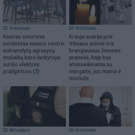
Kriminalai
Kriminalai
Keistas smurtinis
Kraupi avarija prie
incidentas miesto centre:
Vilniaus atėmė tris
sutramdytą agresyvų
brangiausius žmones:
mušeiką baro lankytojai
pranešė, kaip bus
surišo elektros
atsisveikinama su
prailgintuvu
(3)
mergaite, jos mama ir
močiute
Aktualijos
Kriminalai