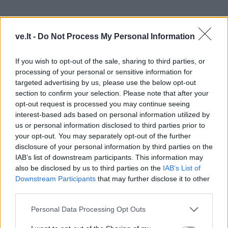
ve.lt -
Do Not Process My Personal Information
If you wish to opt-out of the sale, sharing to third parties, or
processing of your personal or sensitive information for
„Šiandien šioje šventėje esu pakviesta dalyvauti kaip
targeted advertising by us, please use the below opt-out
svečias ir esu tikrai sužavėta „Medeinės“ mokyklos ir
section to confirm your selection. Please note that after your
Vilties miesto organizuojama gražia sporto švente.
opt-out request is processed you may continue seeing
interest-based ads based on personal information utilized by
Manau, sveikatos ir gerą savijautą mums suteikia
us or personal information disclosed to third parties prior to
your opt-out. You may separately opt-out of the further
sportas, judėjimas. Kaip matau, tai ir yra šios šventės
disclosure of your personal information by third parties on the
idėja, kad vaikai kuo daugiau judėtų, refleksai geresni
IAB’s list of downstream participants. This information may
bus ir mąstysena, vaiko sveikata bus geresnė. Jiems
also be disclosed by us to third parties on the
IAB’s List of
Downstream Participants
that may further disclose it to other
tikrai reikia ypatingos priežiūros ir ypatingo požiūrio į
third parties.
gyvenimą.
Personal Data Processing Opt Outs
Didžiulė padėka Klaipėdos miesto savivaldybei,