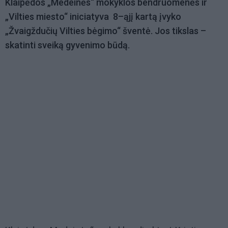
Klaipėdos „Medeinės“ mokyklos bendruomenės ir
„Vilties miesto“ iniciatyva 8–ąjį kartą įvyko
„Žvaigždučių Vilties bėgimo“ šventė. Jos tikslas –
skatinti sveiką gyvenimo būdą.