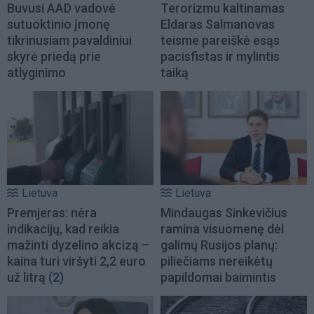
Buvusi AAD vadovė
Terorizmu kaltinamas
sutuoktinio įmonę
Eldaras Salmanovas
tikrinusiam pavaldiniui
teisme pareiškė esąs
skyrė priedą prie
pacisfistas ir mylintis
atlyginimo
taiką
Lietuva
Lietuva
Premjeras: nėra
Mindaugas Sinkevičius
indikacijų, kad reikia
ramina visuomenę dėl
mažinti dyzelino akcizą –
galimų Rusijos planų:
kaina turi viršyti 2,2 euro
piliečiams nereikėtų
už litrą
(2)
papildomai baimintis