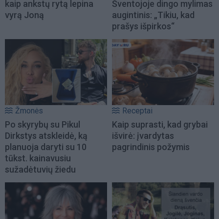
kaip ankstų rytą lepina
Šventojoje dingo mylimas
vyrą Joną
augintinis: „Tikiu, kad
prašys išpirkos“
Žmonės
Receptai
Po skyrybų su Pikul
Kaip suprasti, kad grybai
Dirkstys atskleidė, ką
išvirė: įvardytas
planuoja daryti su 10
pagrindinis požymis
tūkst. kainavusiu
sužadėtuvių žiedu