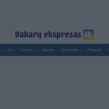
Jūra
Sportas
Pasaulis
Verslas
Gyvenimas