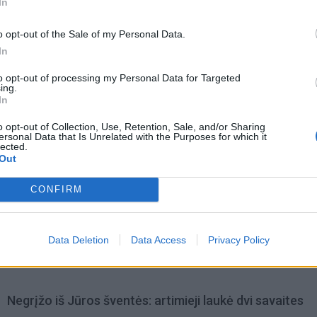
In
o opt-out of the Sale of my Personal Data.
In
to opt-out of processing my Personal Data for Targeted
ing.
In
o opt-out of Collection, Use, Retention, Sale, and/or Sharing
ersonal Data that Is Unrelated with the Purposes for which it
lected.
Out
CONFIRM
omiausi
Pelių ir žiurkių baubas: kas graužikus gąsdina labiau ne
Data Deletion
Data Access
Privacy Policy
nuodai
Negrįžo iš Jūros šventės: artimieji laukė dvi savaites