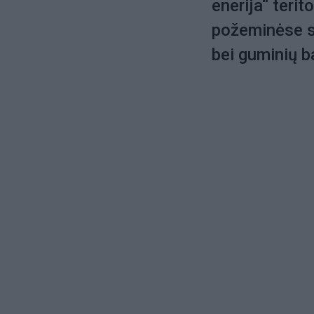
enerija“ terit
požeminėse sl
bei guminių b