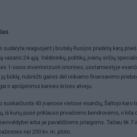
las
 sudaryta reaguojant į brutalų Rusijos pradėtą karą prieš 
 vasario 24-ąją. Valdininkų, politikų, įvairių sričių special
žės 1-osios inventorizuoti istorines, uostamiestyje esanč
i jų būklę, nubrėžti gaires dėl reikiamo finansavimo prieb
gai ir aprūpinimui karinės krizės atveju.
 suskaičiuota 40 įvairiose vietose esančių, Šaltojo karo l
, iš kurių pusė priklauso privačioms bendrovėms, o kita d
avivaldybei arba jai pavaldžioms įstaigoms. Tačiau tik 7 i
mažesnės nei 200 kv. m. ploto.