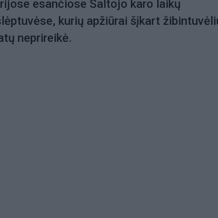
orijose esančiose Šaltojo karo laikų
ėptuvėse, kurių apžiūrai šįkart žibintuvėli
atų neprireikė.