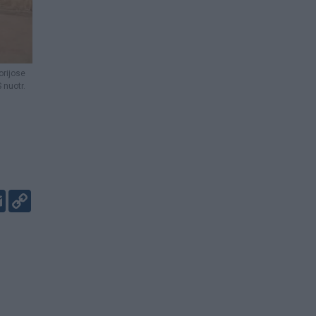
orijose
 nuotr.
er
kedIn
Email
Copy
Link