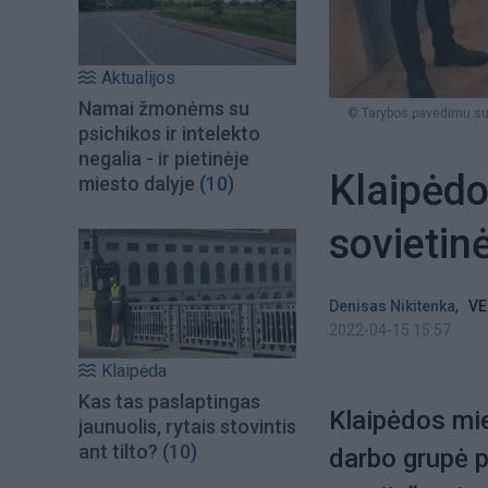
Aktualijos
Namai žmonėms su
© Tarybos pavedimu suda
psichikos ir intelekto
negalia - ir pietinėje
Klaipėdo
miesto dalyje
(10)
sovietin
,
Denisas Nikitenka
VE
2022-04-15 15:57
Klaipėda
Kas tas paslaptingas
Klaipėdos mi
jaunuolis, rytais stovintis
ant tilto?
(10)
darbo grupė p