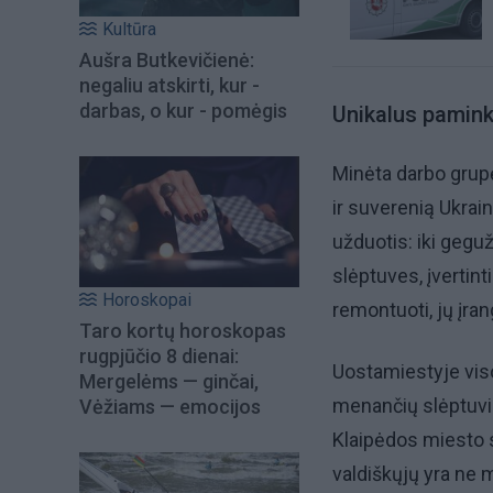
Kultūra
Aušra Butkevičienė:
negaliu atskirti, kur -
darbas, o kur - pomėgis
Unikalus pamink
Minėta darbo grupė
ir suverenią Ukrainą
užduotis: iki gegu
slėptuves, įvertint
Horoskopai
remontuoti, jų įran
Taro kortų horoskopas
rugpjūčio 8 dienai:
Uostamiestyje viso
Mergelėms — ginčai,
menančių slėptuvių
Vėžiams — emocijos
Klaipėdos miesto s
valdiškųjų yra ne 