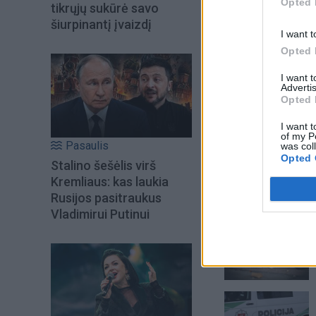
Opted 
tikrųjų sukūrė savo
šiurpinantį įvaizdį
I want t
Opted 
I want 
Advertis
Opted 
I want t
of my P
Pasaulis
was col
Opted 
Stalino šešėlis virš
Kremliaus: kas laukia
Rusijos pasitraukus
Šiuo metu skait
Vladimirui Putinui