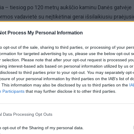
ia – tiesiog po 120 metrų aukščio kaminu Danės gatvėje
ormos vadavietė su neįtikėtinai gerai išsilaikiusiu praėjusi
dešimtmečio inventoriumi, inžinerine įranga, plakatais, ba
Not Process My Personal Information
to opt-out of the sale, sharing to third parties, or processing of your per
dė ir po žemės pylimu Šilutės pl. 26 esanti bei gerai
formation for targeted advertising by us, please use the below opt-out s
r selection. Please note that after your opt-out request is processed y
inistraciniu pastatu įrengta slėptuvės Lypkių g. 13, kurio
eing interest-based ads based on personal information utilized by us or
inis telefonas.
disclosed to third parties prior to your opt-out. You may separately opt-
losure of your personal information by third parties on the IAB’s list of
. This information may also be disclosed by us to third parties on the
IA
planuojama apžiūrėti po gyvenamaisiais, daugiabučiais n
Participants
that may further disclose it to other third parties.
os miesto savivaldybei priklausančias (arba juridiškai
ėptuves Danės bei Liepų g., priebėgą AB „Klaipėdos vand
l Data Processing Opt Outs
o opt-out of the Sharing of my personal data.