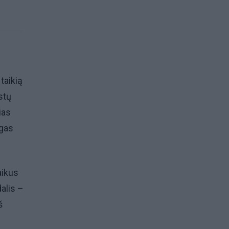
taikią
istų
ias
ėgas
aikus
alis –
š