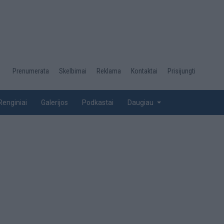
Desktop
Prenumerata
Skelbimai
Reklama
Kontaktai
Prisijungti
menu
top
Renginiai
Galerijos
Podkastai
Daugiau