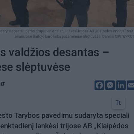
ryta speciali darbo grupė penktadienį lankėsi trijose AB „Klaipėdos enerija“ terit
esančiose Šaltojo karo laikų požeminėse slėptuvėse. Deniso NIKITENKOS
s valdžios desantas –
ėse slėptuvėse
Facebook
Messeng
Lin
.LT
esto Tarybos pavedimu sudaryta speciali
enktadienį lankėsi trijose AB „Klaipėdos