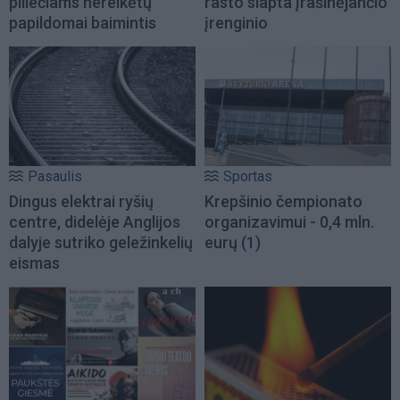
piliečiams nereikėtų
rasto slapta įrašinėjančio
papildomai baimintis
įrenginio
Pasaulis
Sportas
Dingus elektrai ryšių
Krepšinio čempionato
centre, didelėje Anglijos
organizavimui - 0,4 mln.
dalyje sutriko geležinkelių
eurų
(1)
eismas