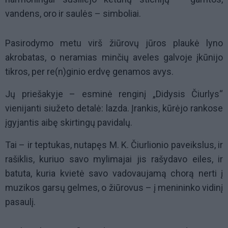
vandens, oro ir saulės – simboliai.
Pasirodymo metu virš žiūrovų jūros plaukė lyno
akrobatas, o neramias minčių aveles galvoje įkūnijo
tikros, per re(n)ginio erdvę genamos avys.
Jų priešakyje – esminė renginį „Didysis Čiurlys“
vienijanti siužeto detalė: lazda. Įrankis, kūrėjo rankose
įgyjantis aibę skirtingų pavidalų.
Tai – ir teptukas, nutapęs M. K. Čiurlionio paveikslus, ir
rašiklis, kuriuo savo mylimajai jis rašydavo eiles, ir
batuta, kuria kvietė savo vadovaujamą chorą nerti į
muzikos garsų gelmes, o žiūrovus – į menininko vidinį
pasaulį.