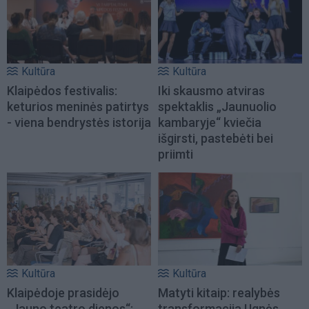
Kultūra
Kultūra
Klaipėdos festivalis:
Iki skausmo atviras
keturios meninės patirtys
spektaklis „Jaunuolio
- viena bendrystės istorija
kambaryje“ kviečia
išgirsti, pastebėti bei
priimti
Kultūra
Kultūra
Klaipėdoje prasidėjo
Matyti kitaip: realybės
„Jauno teatro dienos“:
transformacija Ugnės