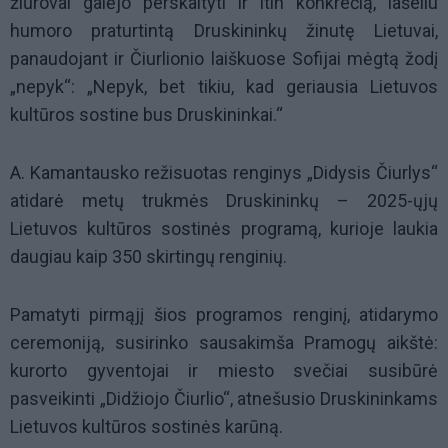
žiūrovai galėjo perskaityti ir itin konkrečią, lašeliu
humoro praturtintą Druskininkų žinutę Lietuvai,
panaudojant ir Čiurlionio laiškuose Sofijai mėgtą žodį
„nepyk“: „Nepyk, bet tikiu, kad geriausia Lietuvos
kultūros sostine bus Druskininkai.“
A. Kamantausko režisuotas renginys „Didysis Čiurlys“
atidarė metų trukmės Druskininkų – 2025-ųjų
Lietuvos kultūros sostinės programą, kurioje laukia
daugiau kaip 350 skirtingų renginių.
Pamatyti pirmąjį šios programos renginį, atidarymo
ceremoniją, susirinko sausakimša Pramogų aikštė:
kurorto gyventojai ir miesto svečiai susibūrė
pasveikinti „Didžiojo Čiurlio“, atnešusio Druskininkams
Lietuvos kultūros sostinės karūną.