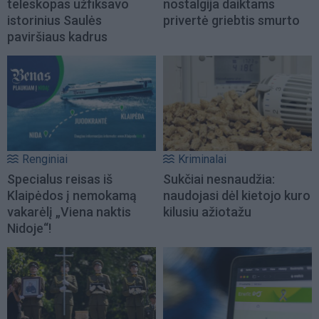
teleskopas užfiksavo
nostalgija daiktams
istorinius Saulės
privertė griebtis smurto
paviršiaus kadrus
Renginiai
Kriminalai
Specialus reisas iš
Sukčiai nesnaudžia:
Klaipėdos į nemokamą
naudojasi dėl kietojo kuro
vakarėlį „Viena naktis
kilusiu ažiotažu
Nidoje“!