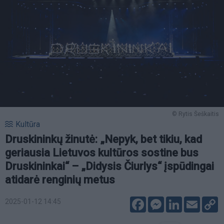
© Rytis Šeškaitis
Kultūra
Druskininkų žinutė: „Nepyk, bet tikiu, kad
geriausia Lietuvos kultūros sostine bus
Druskininkai“ – „Didysis Čiurlys“ įspūdingai
atidarė renginių metus
Facebook
Messenger
LinkedIn
Email
C
2025-01-12 14:45
L