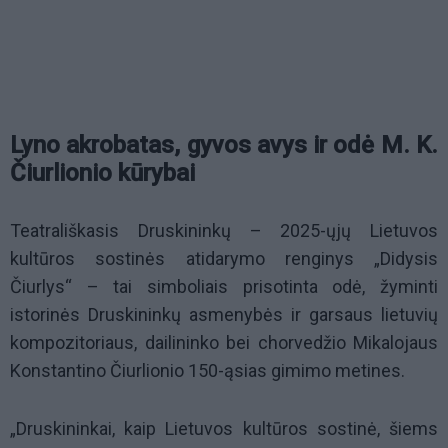
Lyno akrobatas, gyvos avys ir odė M. K.
Čiurlionio kūrybai
Teatrališkasis Druskininkų – 2025-ųjų Lietuvos
kultūros sostinės atidarymo renginys „Didysis
Čiurlys“ – tai simboliais prisotinta odė, žyminti
istorinės Druskininkų asmenybės ir garsaus lietuvių
kompozitoriaus, dailininko bei chorvedžio Mikalojaus
Konstantino Čiurlionio 150-ąsias gimimo metines.
„Druskininkai, kaip Lietuvos kultūros sostinė, šiems