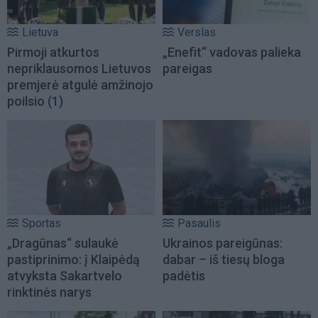
Lietuva
Verslas
Pirmoji atkurtos
„Enefit“ vadovas palieka
nepriklausomos Lietuvos
pareigas
premjerė atgulė amžinojo
poilsio
(1)
Sportas
Pasaulis
„Dragūnas“ sulaukė
Ukrainos pareigūnas:
pastiprinimo: į Klaipėdą
dabar – iš tiesų bloga
atvyksta Sakartvelo
padėtis
rinktinės narys