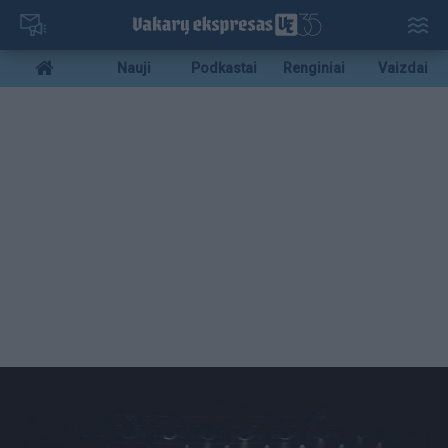
Pereiti
į
pagrindinį
Mobile
Nauji
Podkastai
Renginiai
Vaizdai
turinį
menu
bottom