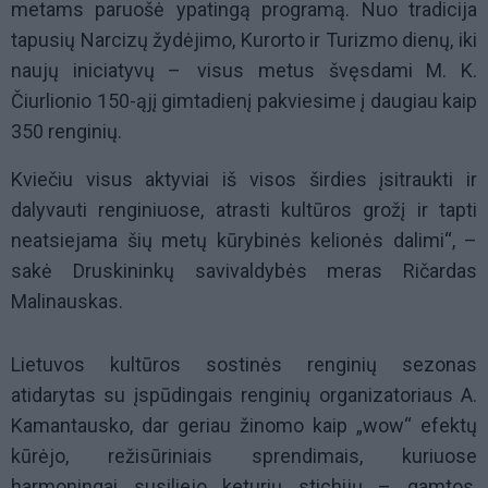
metams paruošė ypatingą programą. Nuo tradicija
tapusių Narcizų žydėjimo, Kurorto ir Turizmo dienų, iki
naujų iniciatyvų – visus metus švęsdami M. K.
Čiurlionio 150-ąjį gimtadienį pakviesime į daugiau kaip
350 renginių.
Kviečiu visus aktyviai iš visos širdies įsitraukti ir
dalyvauti renginiuose, atrasti kultūros grožį ir tapti
neatsiejama šių metų kūrybinės kelionės dalimi“, –
sakė Druskininkų savivaldybės meras Ričardas
Malinauskas.
Lietuvos kultūros sostinės renginių sezonas
atidarytas su įspūdingais renginių organizatoriaus A.
Kamantausko, dar geriau žinomo kaip „wow“ efektų
kūrėjo, režisūriniais sprendimais, kuriuose
harmoningai susiliejo keturių stichijų – gamtos,