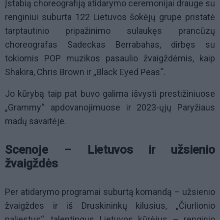
Įstabią choreografiją atidarymo ceremonijai drauge su
renginiui suburta 122 Lietuvos šokėjų grupe pristatė
tarptautinio pripažinimo sulaukęs prancūzų
choreografas Sadeckas Berrabahas, dirbęs su
tokiomis POP muzikos pasaulio žvaigždėmis, kaip
Shakira, Chris Brown ir „Black Eyed Peas“.
Jo kūrybą taip pat buvo galima išvysti prestižiniuose
„Grammy“ apdovanojimuose ir 2023-ųjų Paryžiaus
madų savaitėje.
Scenoje – Lietuvos ir užsienio
žvaigždės
Per atidarymo programai suburtą komandą – užsienio
žvaigždes ir iš Druskininkų kilusius, „Čiurlionio
paliestus“, talentingus Lietuvos kūrėjus – renginio