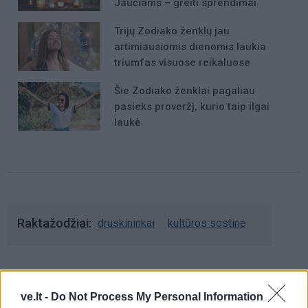
Jaučiams – greiti sprendimai
Trijų Zodiako ženklų jau
artimiausiomis dienomis laukia
triumfas visuose reikaluose
Šie Zodiako ženklai pagaliau
pasieks proveržį, kurio taip ilgai
laukė
Raktažodžiai
druskininkai
kultūros sostinė
Komentarai
ve.lt -
Do Not Process My Personal Information