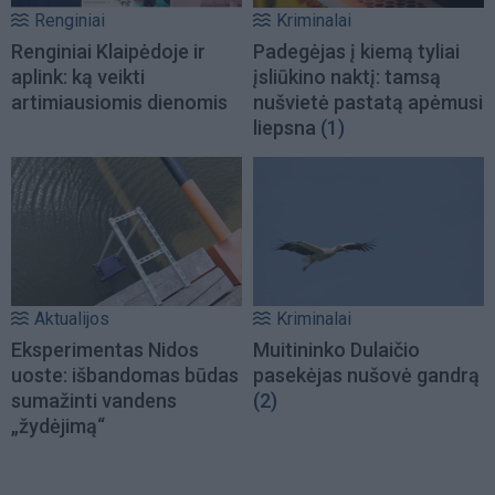
Renginiai
Kriminalai
Renginiai Klaipėdoje ir
Padegėjas į kiemą tyliai
aplink: ką veikti
įsliūkino naktį: tamsą
artimiausiomis dienomis
nušvietė pastatą apėmusi
liepsna
(1)
Aktualijos
Kriminalai
Eksperimentas Nidos
Muitininko Dulaičio
uoste: išbandomas būdas
pasekėjas nušovė gandrą
sumažinti vandens
(2)
„žydėjimą“