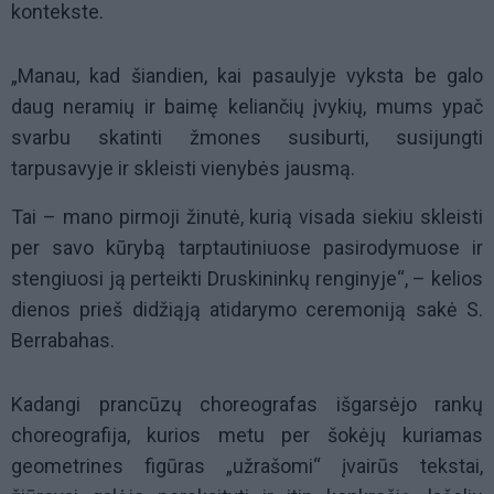
kontekste.
„Manau, kad šiandien, kai pasaulyje vyksta be galo
daug neramių ir baimę keliančių įvykių, mums ypač
svarbu skatinti žmones susiburti, susijungti
tarpusavyje ir skleisti vienybės jausmą.
Tai – mano pirmoji žinutė, kurią visada siekiu skleisti
per savo kūrybą tarptautiniuose pasirodymuose ir
stengiuosi ją perteikti Druskininkų renginyje“, – kelios
dienos prieš didžiąją atidarymo ceremoniją sakė S.
Berrabahas.
Kadangi prancūzų choreografas išgarsėjo rankų
choreografija, kurios metu per šokėjų kuriamas
geometrines figūras „užrašomi“ įvairūs tekstai,