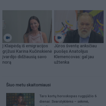
Į Klaipėdą iš emigracijos
Jūros šventę anksčiau
grįžusi Karina Kučinskienė
puošęs Anatolijus
įvardijo didžiausią savo
Klemencovas: gal jau
norą
užtenka
Šiuo metu skaitomiausi
Taro kortų horoskopas rugpjūčio 6
dienai: Svarstyklėms – sėkmė,