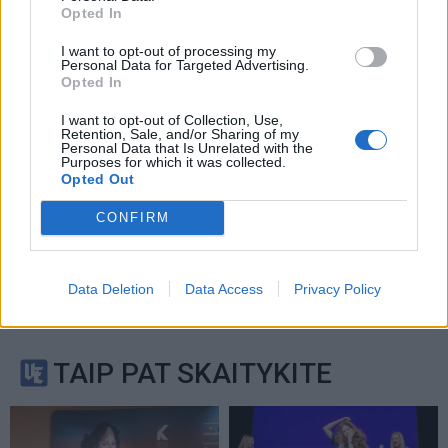
Service
apply.
Opted In
I want to opt-out of processing my
Personal Data for Targeted Advertising.
Opted In
I want to opt-out of Collection, Use,
Retention, Sale, and/or Sharing of my
Personal Data that Is Unrelated with the
Purposes for which it was collected.
Opted Out
CONFIRM
Data Deletion
Data Access
Privacy Policy
TAIP PAT SKAITYKITE