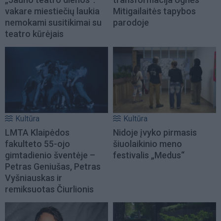
vakare miestiečių laukia
Mitigailaitės tapybos
nemokami susitikimai su
parodoje
teatro kūrėjais
Kultūra
Kultūra
LMTA Klaipėdos
Nidoje įvyko pirmasis
fakulteto 55-ojo
šiuolaikinio meno
gimtadienio šventėje –
festivalis „Medus“
Petras Geniušas, Petras
Vyšniauskas ir
remiksuotas Čiurlionis