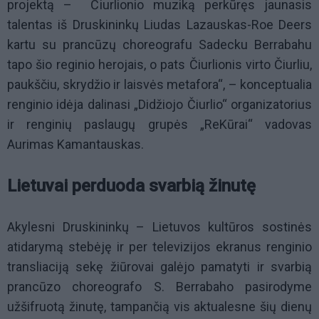
projektą – Čiurlionio muziką perkūręs jaunasis
talentas iš Druskininkų Liudas Lazauskas-Roe Deers
kartu su prancūzų choreografu Sadecku Berrabahu
tapo šio reginio herojais, o pats Čiurlionis virto Čiurliu,
paukščiu, skrydžio ir laisvės metafora“, – konceptualia
renginio idėja dalinasi „Didžiojo Čiurlio“ organizatorius
ir renginių paslaugų grupės „ReKūrai“ vadovas
Aurimas Kamantauskas.
Lietuvai perduoda svarbią žinutę
Akylesni Druskininkų – Lietuvos kultūros sostinės
atidarymą stebėję ir per televizijos ekranus renginio
transliaciją sekę žiūrovai galėjo pamatyti ir svarbią
prancūzo choreografo S. Berrabaho pasirodyme
užšifruotą žinutę, tampančią vis aktualesne šių dienų