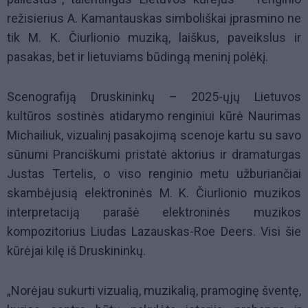
režisierius A. Kamantauskas simboliškai įprasmino ne
tik M. K. Čiurlionio muziką, laiškus, paveikslus ir
pasakas, bet ir lietuviams būdingą meninį polėkį.
Scenografiją Druskininkų – 2025-ųjų Lietuvos
kultūros sostinės atidarymo renginiui kūrė Naurimas
Michailiuk, vizualinį pasakojimą scenoje kartu su savo
sūnumi Pranciškumi pristatė aktorius ir dramaturgas
Justas Tertelis, o viso renginio metu užburiančiai
skambėjusią elektroninės M. K. Čiurlionio muzikos
interpretaciją parašė elektroninės muzikos
kompozitorius Liudas Lazauskas-Roe Deers. Visi šie
kūrėjai kilę iš Druskininkų.
„Norėjau sukurti vizualią, muzikalią, pramoginę šventę,