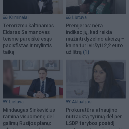
Kriminalai
Lietuva
Terorizmu kaltinamas
Premjeras: nėra
Eldaras Salmanovas
indikacijų, kad reikia
teisme pareiškė esąs
mažinti dyzelino akcizą –
pacisfistas ir mylintis
kaina turi viršyti 2,2 euro
taiką
už litrą
(1)
Lietuva
Aktualijos
Mindaugas Sinkevičius
Prokuratūra atnaujino
ramina visuomenę dėl
nutrauktą tyrimą dėl per
galimų Rusijos planų:
LSDP tarybos posėdį