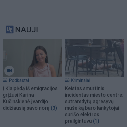
NAUJI
Podkastai
Kriminalai
Į Klaipėdą iš emigracijos
Keistas smurtinis
grįžusi Karina
incidentas miesto centre:
Kučinskienė įvardijo
sutramdytą agresyvų
didžiausią savo norą
(3)
mušeiką baro lankytojai
surišo elektros
prailgintuvu
(1)