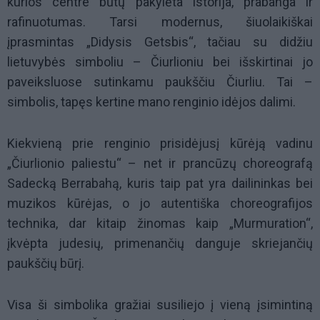
kurios centre būtų pakylėta istorija, prabanga ir
rafinuotumas. Tarsi modernus, šiuolaikiškai
įprasmintas „Didysis Getsbis“, tačiau su didžiu
lietuvybės simboliu – Čiurlioniu bei išskirtinai jo
paveiksluose sutinkamu paukščiu Čiurliu. Tai –
simbolis, tapęs kertine mano renginio idėjos dalimi.
Kiekvieną prie renginio prisidėjusį kūrėją vadinu
„Čiurlionio paliestu“ – net ir prancūzų choreografą
Sadecką Berrabahą, kuris taip pat yra dailininkas bei
muzikos kūrėjas, o jo autentiška choreografijos
technika, dar kitaip žinomas kaip „Murmuration“,
įkvėpta judesių, primenančių danguje skriejančių
paukščių būrį.
Visa ši simbolika gražiai susiliejo į vieną įsimintiną