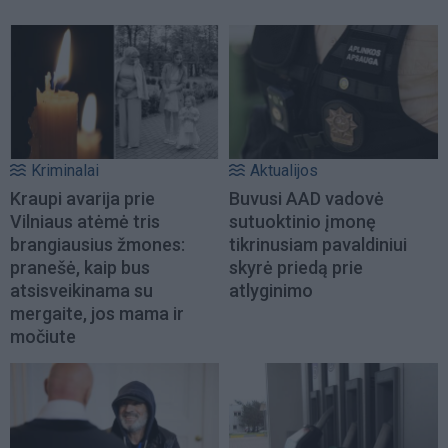
Kriminalai
Aktualijos
Kraupi avarija prie
Buvusi AAD vadovė
Vilniaus atėmė tris
sutuoktinio įmonę
brangiausius žmones:
tikrinusiam pavaldiniui
pranešė, kaip bus
skyrė priedą prie
atsisveikinama su
atlyginimo
mergaite, jos mama ir
močiute