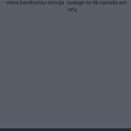
- viena bendrystės istorija
sudegė ne tik namelis ant
ratų
Load
More