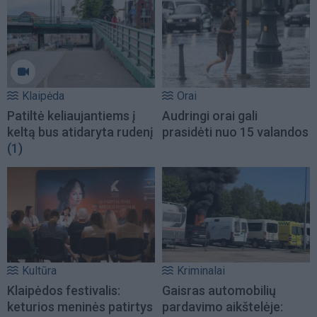
Klaipėda
Orai
Patiltė keliaujantiems į
Audringi orai gali
keltą bus atidaryta rudenį
prasidėti nuo 15 valandos
(1)
Kultūra
Kriminalai
Klaipėdos festivalis:
Gaisras automobilių
keturios meninės patirtys
pardavimo aikštelėje: