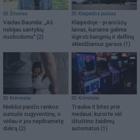
Žmonės
Klaipėdos pulsas
Vaidas Baumila: „Aš
Klaipėdoje - prancūzų
nebijau santykių
laivas, kuriame galima
nuobodumo"
(2)
išgirsti banginių ir delfinų
skleidžiamus garsus
(1)
Kriminalai
Kriminalai
Niekšui panižo rankos:
Traukia it bites prie
sumušė sugyventinę, o
medaus: kurorte vėl
vėliau ir jos nepilnametę
ištuštino žaidimų
dukrą
(2)
automatus
(1)