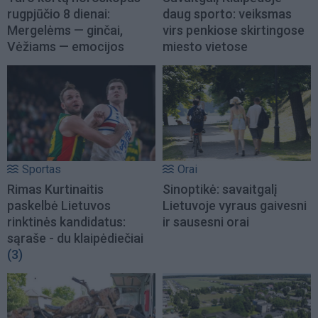
rugpjūčio 8 dienai:
daug sporto: veiksmas
Mergelėms — ginčai,
virs penkiose skirtingose
Vėžiams — emocijos
miesto vietose
Sportas
Orai
Rimas Kurtinaitis
Sinoptikė: savaitgalį
paskelbė Lietuvos
Lietuvoje vyraus gaivesni
rinktinės kandidatus:
ir sausesni orai
sąraše - du klaipėdiečiai
(3)