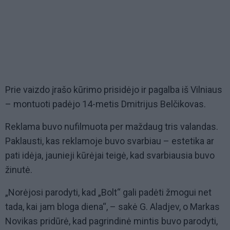
Prie vaizdo įrašo kūrimo prisidėjo ir pagalba iš Vilniaus
– montuoti padėjo 14-metis Dmitrijus Belčikovas.
Reklama buvo nufilmuota per maždaug tris valandas.
Paklausti, kas reklamoje buvo svarbiau – estetika ar
pati idėja, jaunieji kūrėjai teigė, kad svarbiausia buvo
žinutė.
„Norėjosi parodyti, kad „Bolt“ gali padėti žmogui net
tada, kai jam bloga diena“, – sakė G. Aladjev, o Markas
Novikas pridūrė, kad pagrindinė mintis buvo parodyti,