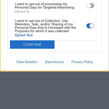
I want to opt-out of processing my
This site is protected by
Personal Data for Targeted Advertising.
Sutinku su
taisyklėmis
Opted In
reCAPTCHA and the Google
Privacy Policy
and
Terms of
I want to opt-out of Collection, Use,
Retention, Sale, and/or Sharing of my
Service
apply.
Personal Data that Is Unrelated with the
Purposes for which it was collected.
Opted Out
CONFIRM
Data Deletion
Data Access
Privacy Policy