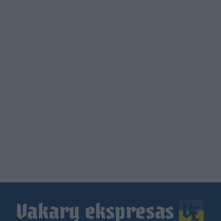
Load
More