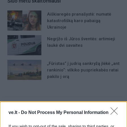
Šiuo metu skaitomiausi
Aiškiaregės pranašystė: numatė
katastrofišką karo pabaigą
Ukrainoje
Negrįžo iš Jūros šventės: artimieji
laukė dvi savaites
„Fūristas“ į judrią sankryžą įlėkė „ant
rankinio“: vilkiko puspriekabės ratai
pakilo į orą
ve.lt -
Do Not Process My Personal Information
Raktažodžiai
reklama
kinas
VE.lt naujienos
If you wish to opt-out of the sale, sharing to third parties, or