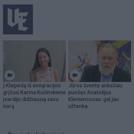
Į Klaipėdą iš emigracijos
Jūros šventę anksčiau
grįžusi Karina Kučinskienė
puošęs Anatolijus
įvardijo didžiausią savo
Klemencovas: gal jau
norą
užtenka