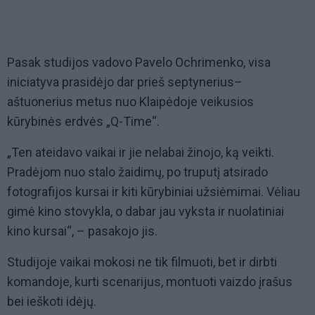
Pasak studijos vadovo Pavelo Ochrimenko, visa
iniciatyva prasidėjo dar prieš septynerius–
aštuonerius metus nuo Klaipėdoje veikusios
kūrybinės erdvės „Q-Time“.
„Ten ateidavo vaikai ir jie nelabai žinojo, ką veikti.
Pradėjom nuo stalo žaidimų, po truputį atsirado
fotografijos kursai ir kiti kūrybiniai užsiėmimai. Vėliau
gimė kino stovykla, o dabar jau vyksta ir nuolatiniai
kino kursai“, – pasakojo jis.
Studijoje vaikai mokosi ne tik filmuoti, bet ir dirbti
komandoje, kurti scenarijus, montuoti vaizdo įrašus
bei ieškoti idėjų.