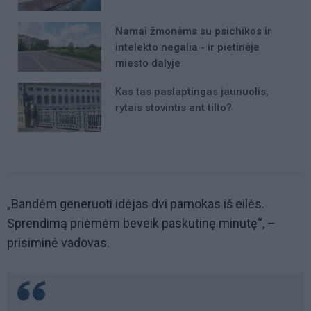
Namai žmonėms su psichikos ir
intelekto negalia - ir pietinėje
miesto dalyje
Kas tas paslaptingas jaunuolis,
rytais stovintis ant tilto?
„Bandėm generuoti idėjas dvi pamokas iš eilės.
Sprendimą priėmėm beveik paskutinę minutę“, –
prisiminė vadovas.