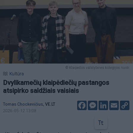
© Klaipėdos valstybinės kolegijos nuotr.
Kultūra
Dvylikamečių klaipėdiečių pastangos
atsipirko saldžiais vaisiais
Facebook
Messenger
LinkedIn
Email
C
,
Tomas Chockevičius
VE.LT
L
2026-05-12 13:08