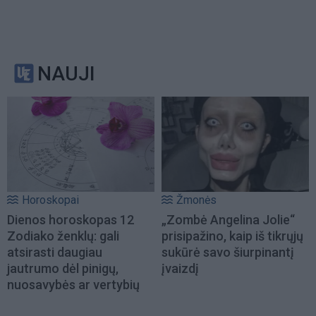
NAUJI
Horoskopai
Žmonės
Dienos horoskopas 12
„Zombė Angelina Jolie“
Zodiako ženklų: gali
prisipažino, kaip iš tikrųjų
atsirasti daugiau
sukūrė savo šiurpinantį
jautrumo dėl pinigų,
įvaizdį
nuosavybės ar vertybių