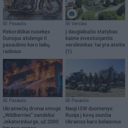
Pasaulis
Verslas
Rekordiškai nusekęs
Į daugiabučio statybas
Dunojus atidengė II
kaime investuojantis
pasaulinio karo laikų
verslininkas: tai yra ateitis
radinius
(1)
Pasaulis
Pasaulis
Ukrainiečių dronai smogė
Nauji ISW duomenys:
„Wildberries“ sandėliui
Rusija į kovą siunčia
Jekaterinburge, už 2000
Ukrainos karo belaisvius