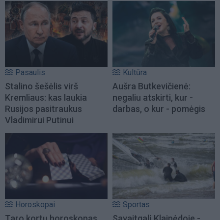
Pasaulis
Kultūra
Stalino šešėlis virš
Aušra Butkevičienė:
Kremliaus: kas laukia
negaliu atskirti, kur -
Rusijos pasitraukus
darbas, o kur - pomėgis
Vladimirui Putinui
Horoskopai
Sportas
Taro kortų horoskopas
Savaitgalį Klaipėdoje -