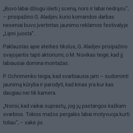
„Buvo labai džiugu išeiti į sceną, nors ir labai nedrąsu“,
– prisipažino G. Aladjev, kurio komandos darbas
neseniai buvo įvertintas jaunimo reklamos festivalyje
„Lipni juosta“.
Paklaustas apie ateities tikslus, G. Aladjev prisipažino
svajojantis tapti aktoriumi, o M. Novikas teigė, kad jį
labiausiai domina montažas.
P. Ochrimenko teigia, kad svarbiausia jam – sudominti
jaunimą kūryba ir parodyti, kad kinas yra kur kas
daugiau nei tik kamera.
„Norisi, kad vaikai suprastų, jog jų pastangos kažkam
svarbios. Tokios mažos pergalės labai motyvuoja kurti
toliau“, – sakė jis.