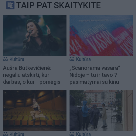
TAIP PAT SKAITYKITE
Kultūra
Kultūra
Aušra Butkevičienė:
„Scanorama vasara“
negaliu atskirti, kur -
Nidoje – tu ir tavo 7
darbas, o kur - pomėgis
pasimatymai su kinu
Kultūra
Kultūra