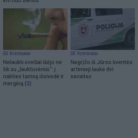
km nuo sienos
Kriminalai
Kriminalai
Nelaukti svečiai išėjo ne
Negrįžo iš Jūros šventės:
tik su „lauktuvėmis“: į
artimieji laukė dvi
nakties tamsą išsivedė ir
savaites
merginą
(3)