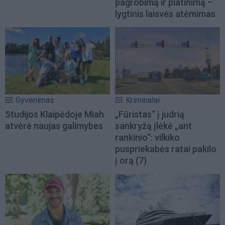
pagrobimą ir platinimą –
lygtinis laisvės atėmimas
Gyvenimas
Kriminalai
Studijos Klaipėdoje Miah
„Fūristas“ į judrią
atvėrė naujas galimybes
sankryžą įlėkė „ant
rankinio“: vilkiko
puspriekabės ratai pakilo
į orą
(7)