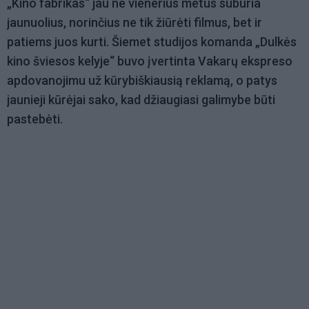
„Kino fabrikas“ jau ne vienerius metus suburia
jaunuolius, norinčius ne tik žiūrėti filmus, bet ir
patiems juos kurti. Šiemet studijos komanda „Dulkės
kino šviesos kelyje“ buvo įvertinta Vakarų ekspreso
apdovanojimu už kūrybiškiausią reklamą, o patys
jaunieji kūrėjai sako, kad džiaugiasi galimybe būti
pastebėti.