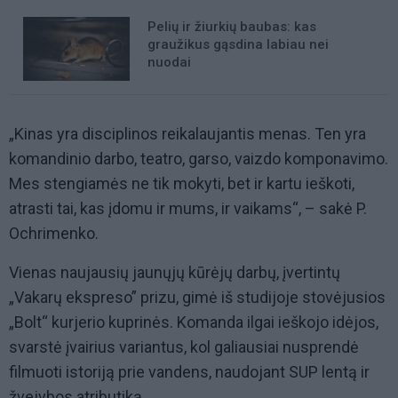
Pelių ir žiurkių baubas: kas
graužikus gąsdina labiau nei
nuodai
„Kinas yra disciplinos reikalaujantis menas. Ten yra
komandinio darbo, teatro, garso, vaizdo komponavimo.
Mes stengiamės ne tik mokyti, bet ir kartu ieškoti,
atrasti tai, kas įdomu ir mums, ir vaikams“, – sakė P.
Ochrimenko.
Vienas naujausių jaunųjų kūrėjų darbų, įvertintų
„Vakarų ekspreso” prizu, gimė iš studijoje stovėjusios
„Bolt“ kurjerio kuprinės. Komanda ilgai ieškojo idėjos,
svarstė įvairius variantus, kol galiausiai nusprendė
filmuoti istoriją prie vandens, naudojant SUP lentą ir
žvejybos atributiką.