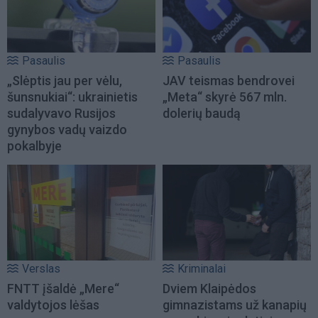
Pasaulis
Pasaulis
„Slėptis jau per vėlu,
JAV teismas bendrovei
šunsnukiai“: ukrainietis
„Meta“ skyrė 567 mln.
sudalyvavo Rusijos
dolerių baudą
gynybos vadų vaizdo
pokalbyje
Verslas
Kriminalai
FNTT įšaldė „Mere“
Dviem Klaipėdos
valdytojos lėšas
gimnazistams už kanapių