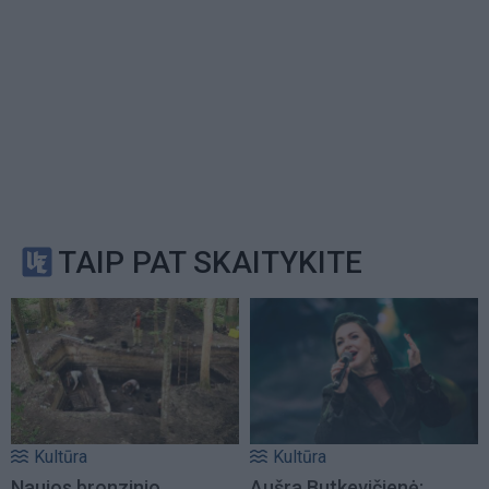
TAIP PAT SKAITYKITE
Kultūra
Kultūra
Naujos bronzinio
Aušra Butkevičienė: