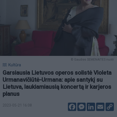
© Gaudrės SEMĖNAITĖS nuotr.
Kultūra
Garsiausia Lietuvos operos solistė Violeta
Urmanavičiūtė-Urmana: apie santykį su
Lietuva, laukiamiausią koncertą ir karjeros
planus
Facebook
Messenger
LinkedIn
Email
C
2023-05-21 16:08
L