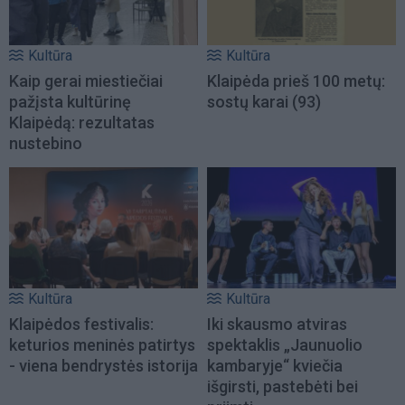
Kultūra
Kultūra
Kaip gerai miestiečiai
Klaipėda prieš 100 metų:
pažįsta kultūrinę
sostų karai (93)
Klaipėdą: rezultatas
nustebino
Kultūra
Kultūra
Klaipėdos festivalis:
Iki skausmo atviras
keturios meninės patirtys
spektaklis „Jaunuolio
- viena bendrystės istorija
kambaryje“ kviečia
išgirsti, pastebėti bei