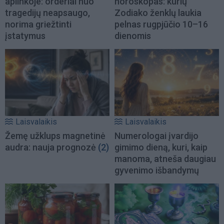
aplinkoje: orderiai nuo
horoskopas: kurių
tragedijų neapsaugo,
Zodiako ženklų laukia
norima griežtinti
pelnas rugpjūčio 10–16
įstatymus
dienomis
Laisvalaikis
Laisvalaikis
Žemę užklups magnetinė
Numerologai įvardijo
audra: nauja prognozė
(2)
gimimo dieną, kuri, kaip
manoma, atneša daugiau
gyvenimo išbandymų