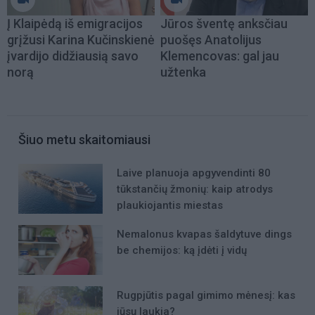
Į Klaipėdą iš emigracijos
Jūros šventę anksčiau
grįžusi Karina Kučinskienė
puošęs Anatolijus
įvardijo didžiausią savo
Klemencovas: gal jau
norą
užtenka
Šiuo metu skaitomiausi
Laive planuoja apgyvendinti 80
tūkstančių žmonių: kaip atrodys
plaukiojantis miestas
Nemalonus kvapas šaldytuve dings
be chemijos: ką įdėti į vidų
Rugpjūtis pagal gimimo mėnesį: kas
jūsų laukia?