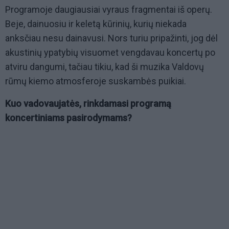
Programoje daugiausiai vyraus fragmentai iš operų.
Beje, dainuosiu ir keletą kūrinių, kurių niekada
anksčiau nesu dainavusi. Nors turiu pripažinti, jog dėl
akustinių ypatybių visuomet vengdavau koncertų po
atviru dangumi, tačiau tikiu, kad ši muzika Valdovų
rūmų kiemo atmosferoje suskambės puikiai.
Kuo vadovaujatės, rinkdamasi programą
koncertiniams pasirodymams?