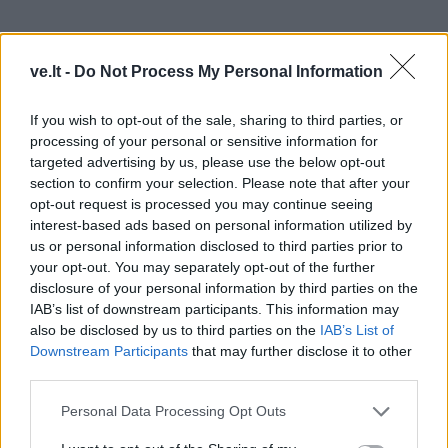
ve.lt -
Do Not Process My Personal Information
If you wish to opt-out of the sale, sharing to third parties, or
Nors yra daug puikių dainininkų, sugebančių atlikti ir
processing of your personal or sensitive information for
sudėtingas režisūrines užduotis, ir net akrobatikas,
targeted advertising by us, please use the below opt-out
section to confirm your selection. Please note that after your
bet yra pastebima tendencija, kad dramatinės partijos
opt-out request is processed you may continue seeing
yra dainuojamos per lengvu balsu, kas neretai
interest-based ads based on personal information utilized by
sutrumpina dainininko karjerą.
us or personal information disclosed to third parties prior to
your opt-out. You may separately opt-out of the further
Įdomu išgirsti apie jūsų pastarųjų metų kūrybinę
disclosure of your personal information by third parties on the
IAB’s list of downstream participants. This information may
veiklą – kas jau įgyvendinta, šiuo metu brandinama?
also be disclosed by us to third parties on the
IAB’s List of
Kokie planai ateičiai?
Downstream Participants
that may further disclose it to other
third parties.
Po trisdešimt karjeros metų esu labai patenkina,
Personal Data Processing Opt Outs
dainuodama mažiau sudėtingas, trumpesnes, bet
svarbias partijas, ir dalyvaudama įdomiuose