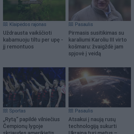
Klaipėdos rajonas
Pasaulis
Uždrausta vaikščioti
Pirmasis susitikimas su
kabamuoju tiltu per upę -
karaliumi Karoliu III virto
jį remontuos
košmaru: žvaigždė jam
spjovė į veidą
Sportas
Pasaulis
„Rytą“ papildė vilniečius
Atsakui į naują rusų
Čempionų lygoje
technologiją sukurti
skriaudęs amerikietis
Ukraina turi metus –