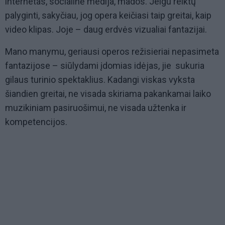
internetas, socialinė medija, mados. Jeigu reiktų
palyginti, sakyčiau, jog opera keičiasi taip greitai, kaip
video klipas. Joje – daug erdvės vizualiai fantazijai.
Mano manymu, geriausi operos režisieriai nepasimeta
fantazijose – siūlydami įdomias idėjas, jie sukuria
gilaus turinio spektaklius. Kadangi viskas vyksta
šiandien greitai, ne visada skiriama pakankamai laiko
muzikiniam pasiruošimui, ne visada užtenka ir
kompetencijos.