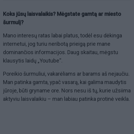
Koks jūsų laisvalaikis? Mėgstate gamtą ar miesto
šurmulį?
Mano interesų ratas labai platus, todėl esu dėkinga
internetui, jog turiu neribotą prieigą prie mane
dominančios informacijos. Daug skaitau, mėgstu
klausytis laidų „Youtube“.
Poreikio šurmuliui, vakarėliams ar barams aš nejaučiu.
Man patinka gamta, ypač vasarą, kai galima maudytis
jūroje, būti gryname ore. Nors nesu iš tų, kurie užsiima
aktyviu laisvalaikiu – man labiau patinka protinė veikla.