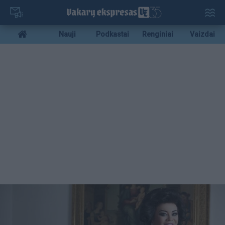
Pereiti
į
pagrindinį
Mobile
Nauji
Podkastai
Renginiai
Vaizdai
turinį
menu
bottom