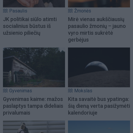
Pasaulis
Žmonės
JK politikai siūlo atimti
Mirė vienas aukščiausių
socialinius būstus iš
pasaulio žmonių – jauno
užsienio piliečių
vyro mirtis sukrėtė
gerbėjus
Gyvenimas
Mokslas
Gyvenimas kaime: mažos
Kita savaitė bus ypatinga:
paslaptys tampa dideliais
šią dieną verta pasižymėti
privalumais
kalendoriuje