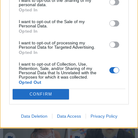
I want to opt-out of the Sharing of my
personal data.
pastatymuose.
Šiuo metu mano mylimiausia partija –
Opted In
Klitemnestros iš Richardo Strausso operos „Elektra“.
I want to opt-out of the Sale of my
Tikiuosi ją dainuoti kiek tik įmanoma dažniau!
Personal Data.
Opted In
Kažkokių ypatingų užmojų ateičiai neturiu. Dainuosiu
tol, kol galiu, kol kviečia įdomiems projektams.
I want to opt-out of processing my
Personal Data for Targeted Advertising.
Opted In
Ko palinkėtumėte Vilniui 700-tųjų metų jubiliejaus
proga?
I want to opt-out of Collection, Use,
Retention, Sale, and/or Sharing of my
Personal Data that Is Unrelated with the
Purposes for which it was collected.
Vilnius vis gražėja, auga jo kultūrinė svarba. Linkiu jam
Opted Out
tolesnio žydėjimo!
CONFIRM
Data Deletion
Data Access
Privacy Policy