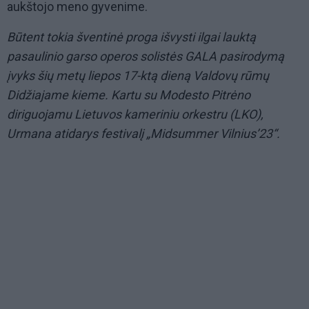
aukštojo meno gyvenime.
Būtent tokia šventinė proga išvysti ilgai lauktą
pasaulinio garso operos solistės GALA pasirodymą
įvyks šių metų liepos 17-ktą dieną Valdovų rūmų
Didžiajame kieme. Kartu su Modesto Pitrėno
diriguojamu Lietuvos kameriniu orkestru (LKO),
Urmana atidarys festivalį „Midsummer Vilnius’23“.