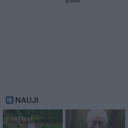
priimti
NAUJI