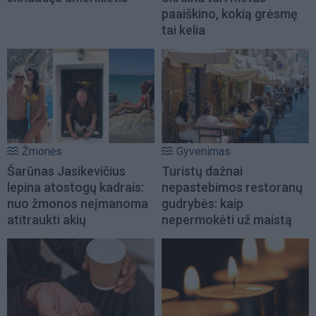
paaiškino, kokią grėsmę
tai kelia
Žmonės
Gyvenimas
Šarūnas Jasikevičius
Turistų dažnai
lepina atostogų kadrais:
nepastebimos restoranų
nuo žmonos neįmanoma
gudrybės: kaip
atitraukti akių
nepermokėti už maistą