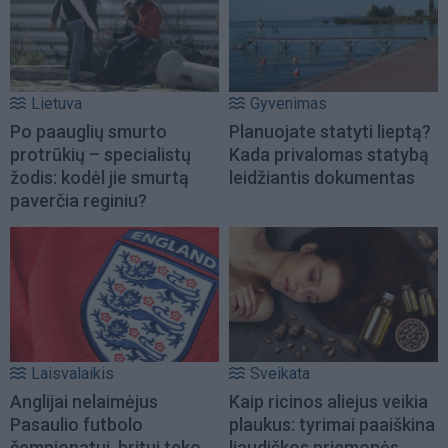
Lietuva
Gyvenimas
Po paauglių smurto
Planuojate statyti lieptą?
protrūkių – specialistų
Kada privalomas statybą
žodis: kodėl jie smurtą
leidžiantis dokumentas
paverčia reginiu?
Laisvalaikis
Sveikata
Anglijai nelaimėjus
Kaip ricinos aliejus veikia
Pasaulio futbolo
plaukus: tyrimai paaiškina
čempionatui, britui teko...
liaudiškos priemonės