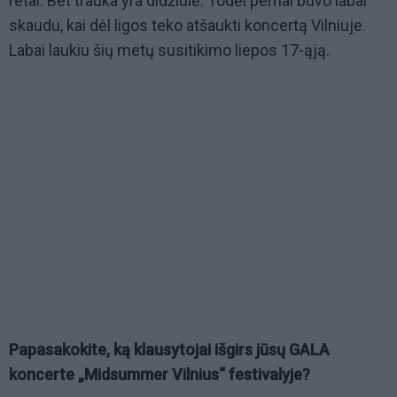
retai. Bet trauka yra didžiulė. Todėl pernai buvo labai
skaudu, kai dėl ligos teko atšaukti koncertą Vilniuje.
Labai laukiu šių metų susitikimo liepos 17-ąją.
Papasakokite, ką klausytojai išgirs jūsų GALA
koncerte
„Midsummer Vilnius“ festivalyje
?