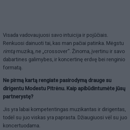
Visada vadovaujuosi savo intuicija ir pojūčiais.
Renkuosi dainuoti tai, kas man pačiai patinka. Mėgstu
rimtą
muziką, ne „crossover“. Žinoma, įvertinu ir savo
dabartines galimybes, ir koncertinę erdvę bei renginio
formatą.
Ne pirmą kartą rengiate pasirodymą drauge su
dirigentu Modestu Pitrėnu. Kaip apibūdintumėte jūsų
partnerystę?
Jis yra labai kompetentingas muzikantas ir dirigentas,
todėl su juo viskas yra paprasta. Džiaugiuosi vėl su juo
koncertuodama.