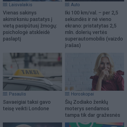
Laisvalaikis
Auto
Vienas sakinys
Iki 100 km/val. – per 2,5
akimirksniu pastatys į
sekundės ir nė vieno
vietą pasipūtusį žmogų:
ekrano: pristatytas 2,5
psichologė atskleidė
mln. dolerių vertės
paslaptį
superautomobilis (vaizdo
įrašas)
Pasaulis
Horoskopai
Savaeigiai taksi gavo
Šių Zodiako ženklų
teisę veikti Londone
moterys sendamos
tampa tik dar gražesnės