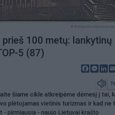
© © bildarchiv-ostpreussen.de/
 prieš 100 metų: lankytinų
TOP-5 (87)
Facebook
Messeng
Lin
aite šiame cikle atkreipėme dėmesį į tai, 
vo plėtojamas vietinis turizmas ir kad ne t
 - pirmiausia - naujo Lietuvai krašto