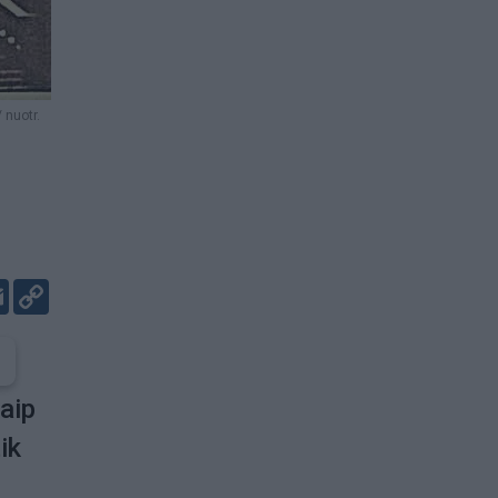
 nuotr.
er
kedIn
Email
Copy
Link
kaip
ik