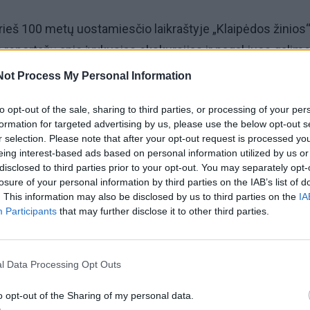
 prieš 100 metų uostamiesčio laikraštyje „Klaipėdos žinios“
reportažų apie įvykusias ekskursijas ir pagal juos galim
ų vasaros Klaipėdos lankytinų objektų TOP-5.
Not Process My Personal Information
i būtent pažintinio, vietomis net industrinio, o ne poilsinio
to opt-out of the sale, sharing to third parties, or processing of your per
formation for targeted advertising by us, please use the below opt-out s
 idėją.
r selection. Please note that after your opt-out request is processed y
eing interest-based ads based on personal information utilized by us or
disclosed to third parties prior to your opt-out. You may separately opt-
riausiai, ar tai praeinant, ar tai įeinant, ekskursantai
losure of your personal information by third parties on the IAB’s list of
etos lietuviais ir jų judėjimu.
. This information may also be disclosed by us to third parties on the
IA
Participants
that may further disclose it to other third parties.
ma taip, kad tatai gyvai pritaptų ir šiokių tokių apie tai įs
i galėtų pasipildyti iš literatūros ir sekti iš laikraščių.
l Data Processing Opt Outs
o opt-out of the Sharing of my personal data.