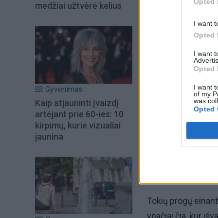
Opted 
medžiai užtvėrė kelius
I want t
Opted 
I want 
Advertis
Opted 
I want t
Gyvenimas
of my P
was col
Kaip atjauninti įvaizdį
Opted 
artėjant prie 60-ies: 10
kirpimų, kurie vizualiai
jaunina
Tokių progų einant 
ypačiai čia, kur iš