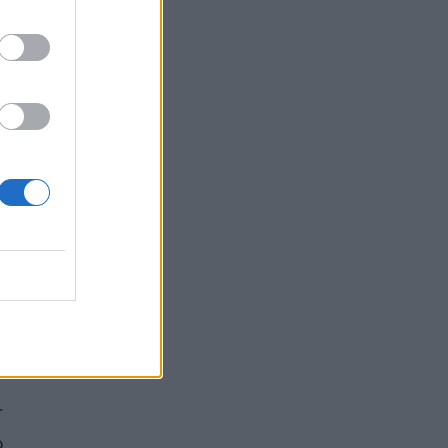
 nuotr.
r
o