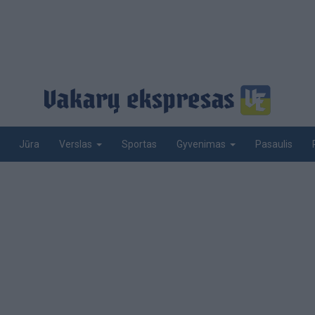
Jūra
Sportas
Pasaulis
Verslas
Gyvenimas