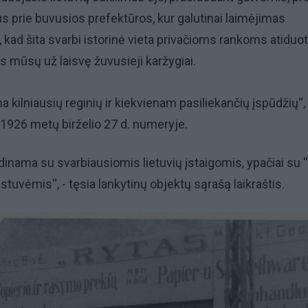
jus prie buvusios prefektūros, kur galutinai laimėjimas
a, kad šita svarbi istorinė vieta privačioms rankoms atiduota
lsis mūsų už laisvę žuvusieji karžygiai.
na kilniausių reginių ir kiekvienam pasiliekančių įspūdžių“, 
 1926 metų birželio 27 d. numeryje.
inama su svarbiausiomis lietuvių įstaigomis, ypačiai su 
ustuvėmis“, - tęsia lankytinų objektų sąrašą laikraštis.