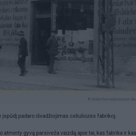
© bildarchiv-ostpreussen.de/
 įspūdį padaro išvadžiojimas celiuliozės fabrikoj.
 atminty gyvą parsiveža vaizdą apie tai, kas fabrika ir ka