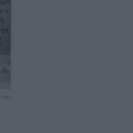
 nuotr.
s