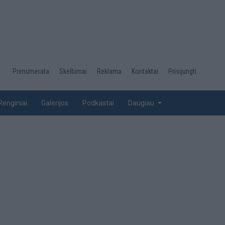
Desktop
Prenumerata
Skelbimai
Reklama
Kontaktai
Prisijungti
menu
top
Renginiai
Galerijos
Podkastai
Daugiau