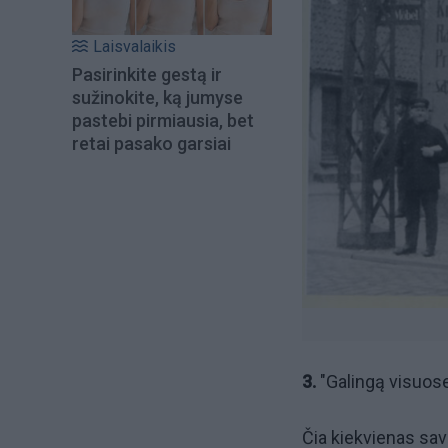
Laisvalaikis
Pasirinkite gestą ir
sužinokite, ką jumyse
pastebi pirmiausia, bet
retai pasako garsiai
3.
"Galingą visuose
Čia kiekvienas savo