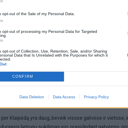
In
o opt-out of the Sale of my Personal Data.
In
to opt-out of processing my Personal Data for Targeted
ing.
In
o opt-out of Collection, Use, Retention, Sale, and/or Sharing
ersonal Data that Is Unrelated with the Purposes for which it
lected.
Out
CONFIRM
Data Deletion
Data Access
Privacy Policy
© Vyt. Tamošiūno asmeninio archyvo
per Klaipėdą yra daug, beveik visose gatvėse ir vietose, i
vaduojasis lietuvių sukilimas ėjo, prasidedant gatvėmis, pr