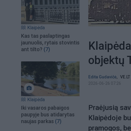
Klaipėda
Kas tas paslaptingas
Klaipėda
jaunuolis, rytais stovintis
ant tilto?
(7)
objektų 
,
Edita Gudavičė
VE.LT
2026-06-26 07:26
Klaipėda
Praėjusią sav
Iki vasaros pabaigos
paupyje bus atidarytas
Klaipėdoje bu
naujas parkas
(7)
pramogos, bet