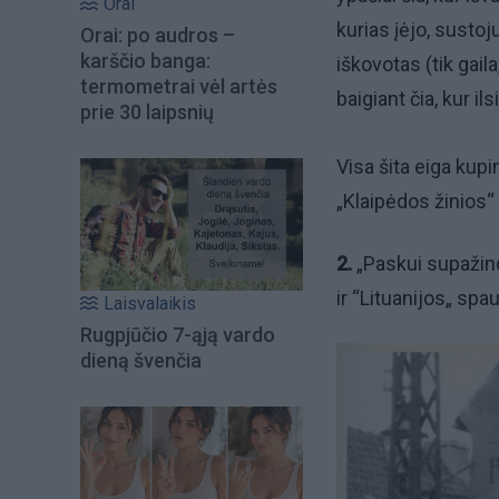
Orai
kurias įėjo, susto
Orai: po audros –
karščio banga:
iškovotas (tik gail
termometrai vėl artės
baigiant čia, kur i
prie 30 laipsnių
Visa šita eiga kupi
„Klaipėdos žinios“
2.
„Paskui supažind
ir “Lituanijos„ spa
Laisvalaikis
Rugpjūčio 7-ąją vardo
dieną švenčia