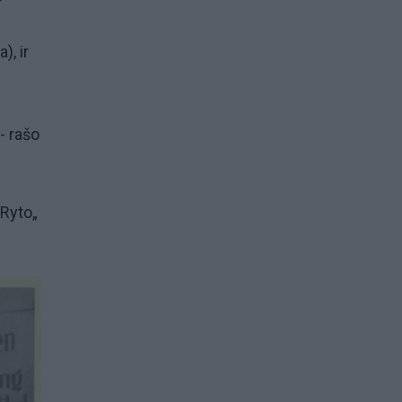
), ir
- rašo
“Ryto„