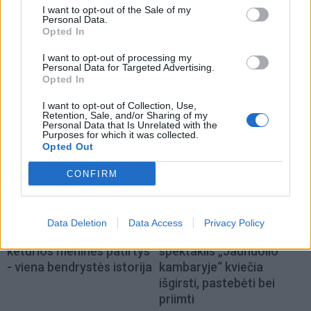
I want to opt-out of the Sale of my
Personal Data.
Kultūra
Kultūra
Opted In
Kaip gerai miestiečiai
Klaipėda prieš 100 metų:
I want to opt-out of processing my
pažįsta kultūrinę
sostų karai (93)
Personal Data for Targeted Advertising.
Klaipėdą: rezultatas
Opted In
nustebino
I want to opt-out of Collection, Use,
Retention, Sale, and/or Sharing of my
Personal Data that Is Unrelated with the
Purposes for which it was collected.
Opted Out
CONFIRM
Kultūra
Kultūra
Data Deletion
Data Access
Privacy Policy
Klaipėdos festivalis:
Iki skausmo atviras
keturios meninės patirtys
spektaklis „Jaunuolio
- viena bendrystės istorija
kambaryje“ kviečia
išgirsti, pastebėti bei
priimti