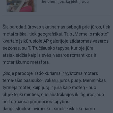
be chemijos: ką įdėti į vidų
Šia paroda žiūrovas skatinamas pabėgti prie jūros, tiek
metaforiškai, tiek geografiškai. Taip „Memelio miesto“
kvartale įsikūrusioje AP galerijoje atidaromas vasaros
sezonas, su T. Tručilausko tapyba, kurioje jūra
atsiskleidžia kaip laisvės, vasaros romantikos ir
moteriškumo metafora.
„Šioje parodoje Tado kuriama ir vystoma moters
tema-ašis pasisuko į vakarų, jūros pusę. Menininkas
tyrinėja moterį kaip jūrą ir jūrą kaip moterį - nuo
objekto iki minties, nuo abstrakcijos iki figūros, nuo
performansą primenčios tapybos
daugiasluoksniavimo iki... šiuolaikiškai kuriamo