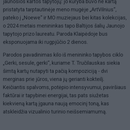
jaunosios kartos tapytojų: jo kūryba buvo ne kartą
pristatyta tarptautinėje meno mugėje „ArtVilnius“,
pateko į „Noewe“ ir MO muziejaus bei kitas kolekcijas,
o 2024 metais menininkas tapo Baltijos šalių Jaunojo
tapytojo prizo laureatu. Paroda Klaipėdoje bus
eksponuojama iki rugpjūčio 2 dienos.
Parodos pavadinimas kilo iš menininko tapybos ciklo
„Gerki, sesule, gerki“, kuriame T. Tručilauskas siekia
šimtą kartų nutapyti ta pačią kompoziciją - dvi
merginas prie jūros, viena jų gerianti kokteilį.
Keičiantis spalvoms, potėpio intensyvumui, paviršiaus
faktūrai ir tapybinei energijai, tas pats siužetas
kiekvieną kartą įgauna naują emocinį toną, kas
atskleidžia vizualinio turinio neišsemiamumą.