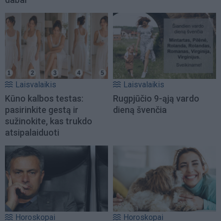
Laisvalaikis
Laisvalaikis
Kūno kalbos testas:
Rugpjūčio 9-ąją vardo
pasirinkite gestą ir
dieną švenčia
sužinokite, kas trukdo
atsipalaiduoti
Horoskopai
Horoskopai