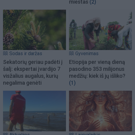
miestas
(2)
Sodas ir daržas
Gyvenimas
Sekatorių geriau padėti į
Etiopija per vieną dieną
šalį: ekspertai įvardijo 7
pasodino 353 milijonus
visžalius augalus, kurių
medžių: kiek iš jų išliko?
negalima genėti
(1)
Aktualijos
Laisvalaikis