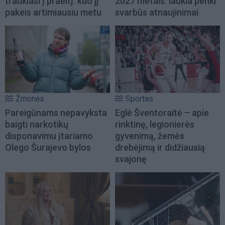
traukiasi į praeitį: kuo jį
2027 metais: laukia penki
pakeis artimiausiu metu
svarbūs atnaujinimai
Žmonės
Sportas
Pareigūnams nepavyksta
Eglė Šventoraitė – apie
baigti narkotikų
rinktinę, legionierės
disponavimu įtariamo
gyvenimą, žemės
Olego Šurajevo bylos
drebėjimą ir didžiausią
svajonę