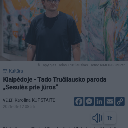
© Tapytojas Tadas Tručilauskas. Domo RIMEIKOS nuotr.
Kultūra
Klaipėdoje - Tado Tručilausko paroda
„Sesulės prie jūros“
Facebook
Messenger
LinkedIn
Email
C
,
Karolina KUPSTAITĖ
VE.LT
L
2026-06-12 08:56