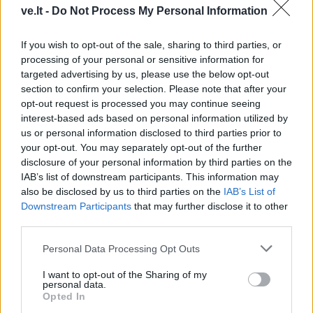
piliakalnio atodangos
(1)
negaliu atskirti, kur -
ve.lt -
Do Not Process My Personal Information
darbas, o kur - pomėgis
If you wish to opt-out of the sale, sharing to third parties, or
processing of your personal or sensitive information for
targeted advertising by us, please use the below opt-out
section to confirm your selection. Please note that after your
opt-out request is processed you may continue seeing
interest-based ads based on personal information utilized by
us or personal information disclosed to third parties prior to
Kultūra
Kultūra
your opt-out. You may separately opt-out of the further
„Scanorama vasara“
Linas Adomaitis
disclosure of your personal information by third parties on the
Nidoje – tu ir tavo 7
Naujuosius metus kviečia
IAB’s list of downstream participants. This information may
pasimatymai su kinu
sutikti Palangoje: ruošia
also be disclosed by us to third parties on the
IAB’s List of
išskirtinį šventinį
Downstream Participants
that may further disclose it to other
koncertą
third parties.
Personal Data Processing Opt Outs
I want to opt-out of the Sharing of my
personal data.
Opted In