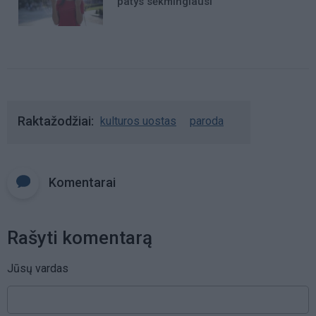
patys sėkmingiausi
Raktažodžiai
kulturos uostas
paroda
Komentarai
Rašyti komentarą
Jūsų vardas