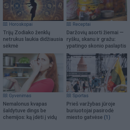
Horoskopai
Receptai
Trijų Zodiako ženklų
Daržovių asorti žiemai —
netrukus laukia didžiausia
ryšku, skanu ir gražu:
sėkmė
ypatingo skonio paslaptis
Gyvenimas
Sportas
Nemalonus kvapas
Prieš varžybas jūroje
šaldytuve dings be
buriuotojai pasirodė
chemijos: ką įdėti į vidų
miesto gatvėse
(1)