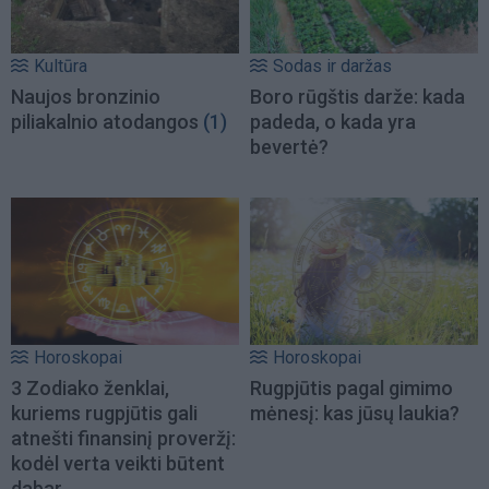
Kultūra
Sodas ir daržas
Naujos bronzinio
Boro rūgštis darže: kada
piliakalnio atodangos
(1)
padeda, o kada yra
bevertė?
Horoskopai
Horoskopai
3 Zodiako ženklai,
Rugpjūtis pagal gimimo
kuriems rugpjūtis gali
mėnesį: kas jūsų laukia?
atnešti finansinį proveržį:
kodėl verta veikti būtent
dabar