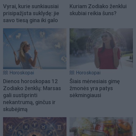
Vyrai, kurie sunkiausiai
Kuriam Zodiako ženklui
prisipažįsta suklydę: jie
skubiai reikia šuns?
savo tiesą gina iki galo
Horoskopai
Horoskopai
Dienos horoskopas 12
Šiais mėnesiais gimę
Zodiako ženklų: Marsas
žmonės yra patys
gali sustiprinti
sėkmingiausi
nekantrumą, ginčus ir
skubėjimą