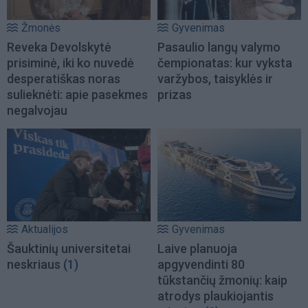
Žmonės
Gyvenimas
Reveka Devolskytė
Pasaulio langų valymo
prisiminė, iki ko nuvedė
čempionatas: kur vyksta
desperatiškas noras
varžybos, taisyklės ir
sulieknėti: apie pasekmes
prizas
negalvojau
Aktualijos
Gyvenimas
Šauktinių universitetai
Laive planuoja
neskriaus
(1)
apgyvendinti 80
tūkstančių žmonių: kaip
atrodys plaukiojantis