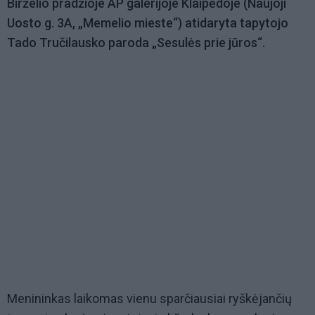
Birželio pradžioje AP galerijoje Klaipėdoje (Naujoji
Uosto g. 3A, „Memelio mieste“) atidaryta tapytojo
Tado Tručilausko paroda „Sesulės prie jūros“.
Menininkas laikomas vienu sparčiausiai ryškėjančių