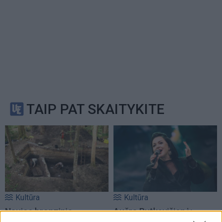
TAIP PAT SKAITYKITE
Kultūra
Kultūra
Naujos bronzinio
Aušra Butkevičienė: