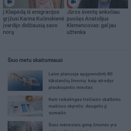
Į Klaipėdą iš emigracijos
Jūros šventę anksčiau
grįžusi Karina Kučinskienė
puošęs Anatolijus
įvardijo didžiausią savo
Klemencovas: gal jau
norą
užtenka
Šiuo metu skaitomiausi
Laive planuoja apgyvendinti 80
tūkstančių žmonių: kaip atrodys
plaukiojantis miestas
Kam reikalingas trečiasis skalbimo
mašinos skyrelis: daugelis jį
sumaišo
Šiais mėnesiais gimę žmonės yra