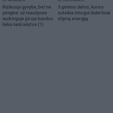
Rizikuoja gyvybe, bet ne
3 gimimo datos, kurios
pinigine: už maudynes
suteikia žmogui išskirtinai
audringoje jūroje baudos
stiprią energiją
lieka neišrašytos
(1)
Load
More