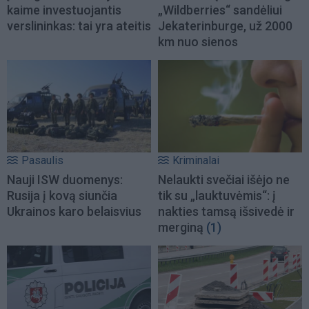
kaime investuojantis
„Wildberries“ sandėliui
verslininkas: tai yra ateitis
Jekaterinburge, už 2000
km nuo sienos
Pasaulis
Kriminalai
Nauji ISW duomenys:
Nelaukti svečiai išėjo ne
Rusija į kovą siunčia
tik su „lauktuvėmis“: į
Ukrainos karo belaisvius
nakties tamsą išsivedė ir
merginą
(1)