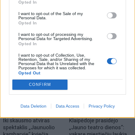
Opted In
I want to opt-out of the Sale of my
Personal Data.
Opted In
I want to opt-out of processing my
Kultūra
Kultūra
Personal Data for Targeted Advertising.
Opted In
Klaipėda prieš 100 metų:
Klaipėdos festivalis:
sostų karai (93)
keturios meninės patirtys
I want to opt-out of Collection, Use,
Retention, Sale, and/or Sharing of my
- viena bendrystės istorija
Personal Data that Is Unrelated with the
Purposes for which it was collected.
Opted Out
CONFIRM
Data Deletion
Data Access
Privacy Policy
Kultūra
Kultūra
Iki skausmo atviras
Klaipėdoje prasidėjo
spektaklis „Jaunuolio
„Jauno teatro dienos“:
kambaryje“ kviečia
vakare miestiečių laukia