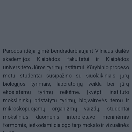
Parodos idėja gimė bendradarbiaujant Vilniaus dailės
akademijos Klaipėdos fakultetui ir Klaipėdos
universiteto Jūros tyrimų institutui. Kūrybinio proceso
metu studentai susipažino su šiuolaikiniais jūrų
biologijos tyrimais, laboratorijų veikla bei jūrų
ekosistemų tyrimų reikšme. Įkvėpti instituto
mokslininkų pristatytų tyrimų, bioįvairovės temų ir
mikroskopuojamų organizmų vaizdų, studentai
mokslinius duomenis interpretavo meninėmis
formomis, ieškodami dialogo tarp mokslo ir vizualinės