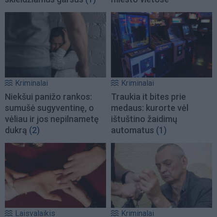
Kriminalai
Kriminalai
Niekšui panižo rankos:
Traukia it bites prie
sumušė sugyventinę, o
medaus: kurorte vėl
vėliau ir jos nepilnametę
ištuštino žaidimų
dukrą
(2)
automatus
(1)
Laisvalaikis
Kriminalai