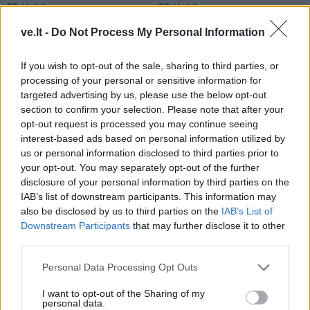
Kultūra
Kultūra
„Scanorama vasara“
Linas Adomaitis
ve.lt -
Do Not Process My Personal Information
Nidoje – tu ir tavo 7
Naujuosius metus kviečia
pasimatymai su kinu
sutikti Palangoje: ruošia
If you wish to opt-out of the sale, sharing to third parties, or
išskirtinį šventinį
processing of your personal or sensitive information for
koncertą
targeted advertising by us, please use the below opt-out
section to confirm your selection. Please note that after your
opt-out request is processed you may continue seeing
interest-based ads based on personal information utilized by
us or personal information disclosed to third parties prior to
your opt-out. You may separately opt-out of the further
disclosure of your personal information by third parties on the
IAB’s list of downstream participants. This information may
Kultūra
Kultūra
also be disclosed by us to third parties on the
IAB’s List of
Downstream Participants
that may further disclose it to other
Kaip gerai miestiečiai
Aušra Butkevičienė:
third parties.
pažįsta kultūrinę
negaliu atskirti, kur -
Klaipėdą: rezultatas
darbas, o kur - pomėgis
Personal Data Processing Opt Outs
nustebino
I want to opt-out of the Sharing of my
personal data.