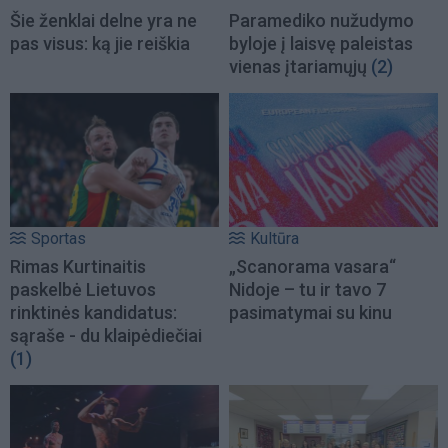
Šie ženklai delne yra ne
Paramediko nužudymo
pas visus: ką jie reiškia
byloje į laisvę paleistas
vienas įtariamųjų
(2)
Sportas
Kultūra
Rimas Kurtinaitis
„Scanorama vasara“
paskelbė Lietuvos
Nidoje – tu ir tavo 7
rinktinės kandidatus:
pasimatymai su kinu
sąraše - du klaipėdiečiai
(1)