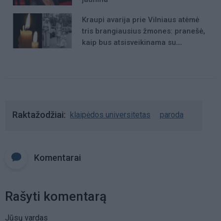
Kraupi avarija prie Vilniaus atėmė
tris brangiausius žmones: pranešė,
kaip bus atsisveikinama su
mergaite, jos mama ir močiute
Raktažodžiai
klaipėdos universitetas
paroda
Komentarai
Rašyti komentarą
Jūsų vardas