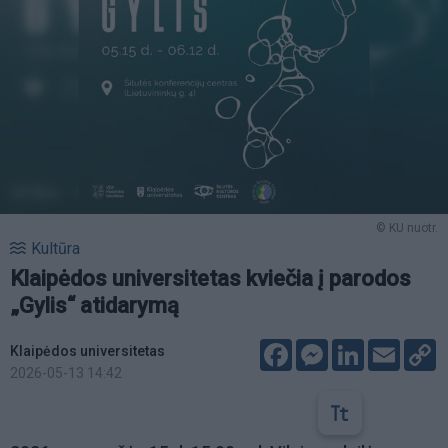
© KU nuotr.
Kultūra
Klaipėdos universitetas kviečia į parodos
„Gylis“ atidarymą
Facebook
Messenger
LinkedIn
Email
C
Klaipėdos universitetas
L
2026-05-13 14:42