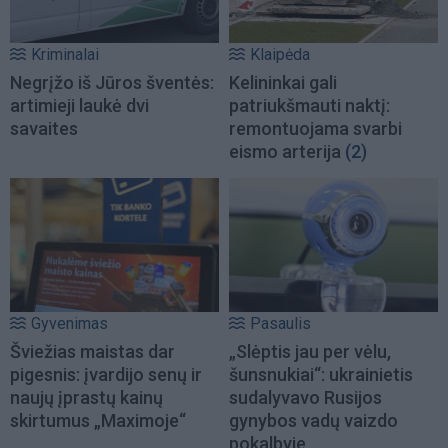
Kriminalai
Klaipėda
Negrįžo iš Jūros šventės:
Kelininkai gali
artimieji laukė dvi
patriukšmauti naktį:
savaites
remontuojama svarbi
eismo arterija
(2)
Gyvenimas
Pasaulis
Šviežias maistas dar
„Slėptis jau per vėlu,
pigesnis: įvardijo senų ir
šunsnukiai“: ukrainietis
naujų įprastų kainų
sudalyvavo Rusijos
skirtumus „Maximoje“
gynybos vadų vaizdo
pokalbyje