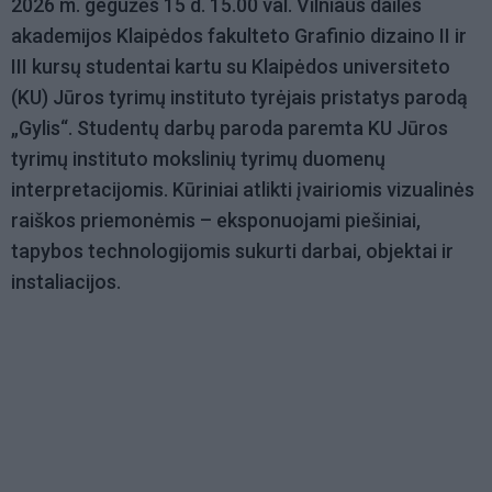
2026 m. gegužės 15 d. 15.00 val. Vilniaus dailės
akademijos Klaipėdos fakulteto Grafinio dizaino II ir
III kursų studentai kartu su Klaipėdos universiteto
(KU) Jūros tyrimų instituto tyrėjais pristatys parodą
„Gylis“. Studentų darbų paroda paremta KU Jūros
tyrimų instituto mokslinių tyrimų duomenų
interpretacijomis. Kūriniai atlikti įvairiomis vizualinės
raiškos priemonėmis – eksponuojami piešiniai,
tapybos technologijomis sukurti darbai, objektai ir
instaliacijos.