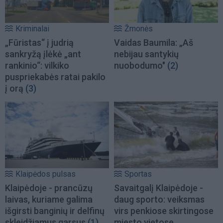
Kriminalai
Žmonės
„Fūristas“ į judrią
Vaidas Baumila: „Aš
sankryžą įlėkė „ant
nebijau santykių
rankinio“: vilkiko
nuobodumo"
(2)
puspriekabės ratai pakilo
į orą
(3)
Klaipėdos pulsas
Sportas
Klaipėdoje - prancūzų
Savaitgalį Klaipėdoje -
laivas, kuriame galima
daug sporto: veiksmas
išgirsti banginių ir delfinų
virs penkiose skirtingose
skleidžiamus garsus
(1)
miesto vietose