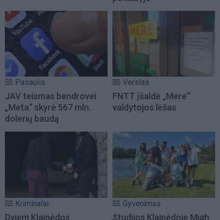
Pasaulis
Verslas
JAV teismas bendrovei
FNTT įšaldė „Mere“
„Meta“ skyrė 567 mln.
valdytojos lėšas
dolerių baudą
Kriminalai
Gyvenimas
Dviem Klaipėdos
Studijos Klaipėdoje Miah