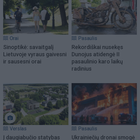
Orai
Pasaulis
Sinoptikė: savaitgalį
Rekordiškai nusekęs
Lietuvoje vyraus gaivesni
Dunojus atidengė II
ir sausesni orai
pasaulinio karo laikų
radinius
Verslas
Pasaulis
Į daugiabučio statybas
Ukrainiečių dronai smogė