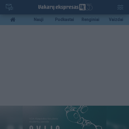
Pereiti
į
pagrindinį
Mobile
Nauji
Podkastai
Renginiai
Vaizdai
turinį
menu
bottom