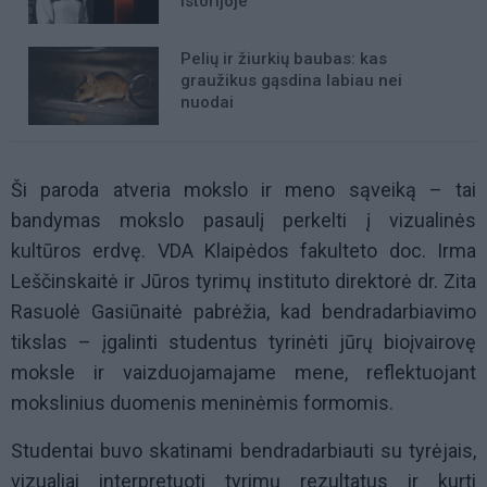
istorijoje“
Pelių ir žiurkių baubas: kas
graužikus gąsdina labiau nei
nuodai
Ši paroda atveria mokslo ir meno sąveiką – tai
bandymas mokslo pasaulį perkelti į vizualinės
kultūros erdvę. VDA Klaipėdos fakulteto doc. Irma
Leščinskaitė ir Jūros tyrimų instituto direktorė dr. Zita
Rasuolė Gasiūnaitė pabrėžia, kad bendradarbiavimo
tikslas – įgalinti studentus tyrinėti jūrų bioįvairovę
moksle ir vaizduojamajame mene, reflektuojant
mokslinius duomenis meninėmis formomis.
Studentai buvo skatinami bendradarbiauti su tyrėjais,
vizualiai interpretuoti tyrimų rezultatus ir kurti