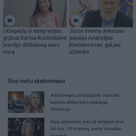
Į Klaipėdą iš emigracijos
Jūros šventę anksčiau
grįžusi Karina Kučinskienė
puošęs Anatolijus
įvardijo didžiausią savo
Klemencovas: gal jau
norą
užtenka
Šiuo metu skaitomiausi
Aiškiaregės pranašystė: numatė
katastrofišką karo pabaigą
Ukrainoje
Kaip atjauninti įvaizdį artėjant prie
60-ies: 10 kirpimų, kurie vizualiai
jaunina